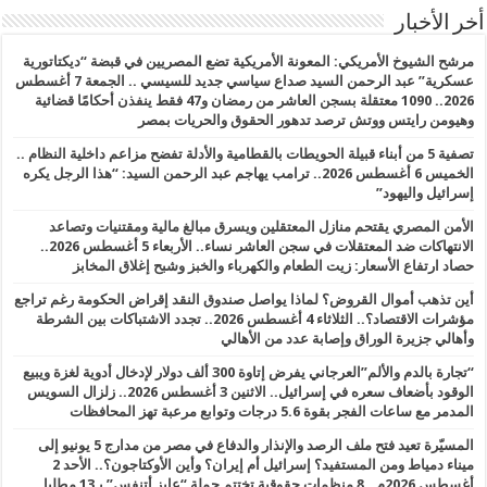
أخر الأخبار
مرشح الشيوخ الأمريكي: المعونة الأمريكية تضع المصريين في قبضة “ديكتاتورية
عسكرية” عبد الرحمن السيد صداع سياسي جديد للسيسي .. الجمعة 7 أغسطس
2026.. 1090 معتقلة بسجن العاشر من رمضان و47 فقط ينفذن أحكامًا قضائية
وهيومن رايتس ووتش ترصد تدهور الحقوق والحريات بمصر
تصفية 5 من أبناء قبيلة الحويطات بالقطامية والأدلة تفضح مزاعم داخلية النظام ..
الخميس 6 أغسطس 2026.. ترامب يهاجم عبد الرحمن السيد: “هذا الرجل يكره
إسرائيل واليهود”
الأمن المصري يقتحم منازل المعتقلين ويسرق مبالغ مالية ومقتنيات وتصاعد
الانتهاكات ضد المعتقلات في سجن العاشر نساء.. الأربعاء 5 أغسطس 2026..
حصاد ارتفاع الأسعار: زيت الطعام والكهرباء والخبز وشبح إغلاق المخابز
أين تذهب أموال القروض؟ لماذا يواصل صندوق النقد إقراض الحكومة رغم تراجع
مؤشرات الاقتصاد؟.. الثلاثاء 4 أغسطس 2026.. تجدد الاشتباكات بين الشرطة
وأهالي جزيرة الوراق وإصابة عدد من الأهالي
“تجارة بالدم والألم”العرجاني يفرض إتاوة 300 ألف دولار لإدخال أدوية لغزة ويبيع
الوقود بأضعاف سعره في إسرائيل.. الاثنين 3 أغسطس 2026.. زلزال السويس
المدمر مع ساعات الفجر بقوة 5.6 درجات وتوابع مرعبة تهز المحافظات
المسيّرة تعيد فتح ملف الرصد والإنذار والدفاع في مصر من مدارج 5 يونيو إلى
ميناء دمياط ومن المستفيد؟ إسرائيل أم إيران؟ وأين الأوكتاجون؟.. الأحد 2
أغسطس 2026م.. 8 منظمات حقوقية تختتم حملة “عايز أتنفس” بـ13 مطلبا