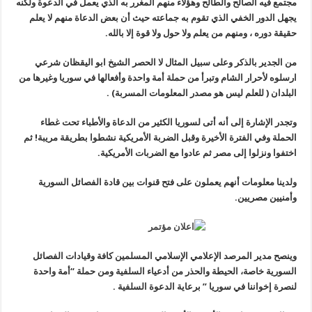
مجتمع فيه الصالح والطالح وهؤلاء منهم المغرر به الذي يعمل في الدعوة ولكنه
يجهل الدور الخفي الذي تقوم به جماعته حيث أن بعض
الدعاة منهم لا يعلم
حقيقة دوره ، ومنهم من يعلم ولا حول ولا قوة إلا بالله.
من الجدير بالذكر وعلى سبيل المثال لا الحصر الشيخ ابو اليقظان شرعي
ارسلوه لأحرار الشام وتبرأ من حملة أمة واحدة وأفعالها في سوريا وغيرها من
البلدان ( للعلم ليس هو مصدر المعلومات المسربة) .
وتجدر الإشارة إلى أنه أتى لسوريا الكثير من الدعاة والأطباء تحت غطاء
الحملة وفي الفترة الأخيرة وقبل الضربة الأمريكية نشطوا بطريقة مريبة! ثم
اختفوا ونزلوا إلى مصر ثم عادوا مع الضربات الأمريكية.
ولدينا معلومات أنهم يعملون على فتح قنوات بين قادة الفصائل السورية
وأمنيين مصريين.
وينصح مدير المرصد الإعلامي الإسلامي المسلمين كافة وقيادات الفصائل
السورية خاصة، الحيطة والحذر من أدعياء السلفية ومن
حملة “أمة واحدة
لنصرة إخواننا في سوريا ” برعاية الدعوة السلفية .