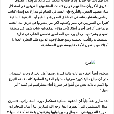
وتم لهم ذلك عن طريق إبراز صفات التكفير في فريق ثم إصدار الفتوى
للفريق الآخر بأن مخالفيهم خوارج فتحدث الفتنة ويقع الفريقين في استحلال
دماء بعضهم البعض، وللتأريخ فإن الفتنة في الشام لم تبدأ إلا بعد إنشاء كتائب
برهامي وانتشار دعاته في المناطق المحررة، وبالطبع آوت الدعوة السلفية
كثيرا من السوريين في مصر وكفلتهم لكن من ينفعونها في غرض بث الفتنة،
وربما في أغراض أخرى أيضًا. فأحد هؤلاء المكفولين شاب شهير في منطقة
“سيدي بشر” حيث رجال برهامي المخلصين تخصص الشاب في تجارة
المنشطات واللُّعب الجنسية ويبيع فقط لإخوة الدعوة طلبا للتجارة الحلال!
أهؤلاء من ينفعون الأمة حقا ويستحقون المساعدة؟!
ومعلوم أيضاً اختفاء تبرعات مالية كبيرة رصدها أهل الخير لزوجات الشهداء..
حتى أن مبالغ مالية كبيرة سرقها مسئولو الدعوة السلفية كانت قد تم التبرع
بها لاسم عائلات بعض من قُتلوا في سوريا أثناء مشاركتهم في كتيبة “أبي
سهل”.
لقد صار واضحاً جلياً أن الدعوة السلفية تستكمل دورها المخابراتي.. فتسرق
أموال المسلمين التي أنفقوها ابتغاء وجه الله لتمارس بها أعمال المخابرات
الحربية التخريبية في الصومال وسوريا وليبيا وغزة وكل بقعة تطأها فتدنسها؟!.