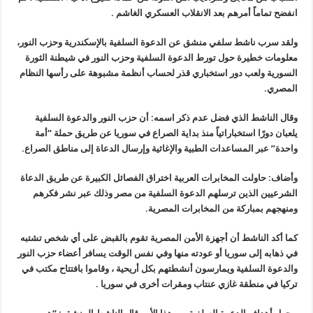
انفضح تماماً أمرهم بعد الانقلاب العسكري الغاشم .
ولقد سرب ناشط سلفي منشق عن الدعوة السلفية بالإسكندرية وحزب النور،
معلومات خطيرة حول تورط الدعوة السلفية وحزب النور في شيطنة الثورة
السورية ولعب دور استخباري قذر لحساب أنظمة مشبوهة على رأسها النظام
المصري.
وقال الناشط الذي فضل عدم ذكر اسمه: أن حزب النور والدعوة السلفية
يلعبان دورًا استخباراتياً منذ بداية الصراع في سوريا عن طريق حملة “أمة
واحدة” عبر المساعدات الطبية والإغاثية وإرسال الدعاة إلى مناطق الصراع.
وأضاف: حاولت المخابرات العربية اختراق الفصائل الكبيرة عن طريق الدعاة
الشرعيين الذين ترسلهم الدعوة السلفية من مصر وذلك عبر نشر فكرهم
ومنهجهم بمباركة من المخابرات المصرية.
كما أكد الناشط أن أجهزة الأمن المصرية تقوم بالقبض على أي شخص تشتبه
في ذهابه إلى سوريا أو عودته منها وفي نفس الوقت يسافر أعضاء حزب النور
والدعوة السلفية ويمارسون أنشطتهم بكل أريحية ، وقاموا بافتتاح مكتب في
تركيا في منطقة غازي عنتاب ومقرات أخرى في سوريا .