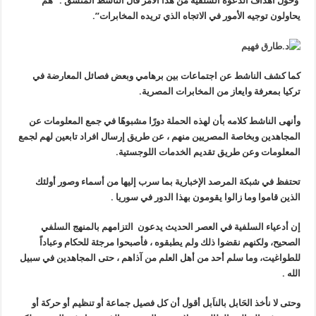
وحول أهداف الدعوة السلفية من هذا الأمر قال الناشط المنشق : “هم
يحاولون توجيه الأمور في الاتجاه الذي تريده المخابرات”.
كما كشف الناشط عن اجتماعات بين برهامي وبعض فصائل المعارضة في
تركيا بمعرفة وايعاز من المخابرات المصرية.
وأنهى الناشط كلامه بأن لهذه الحملة دورًا مشبوهًا في جمع المعلومات عن
المجاهدين وبخاصة المصريين منهم ، عن طريق إرسال افراد تابعين لهم لجمع
المعلومات وعن طريق تقديم الخدمات اللوجستية.
تحتفظ في شبكة المرصد الإخبارية بما سرب إليها من أسماء وصور أولئك
الذين قاموا وما زالوا يقومون بهذا الدور في سوريا .
إن أدعياء السلفية في العصر الحديث يدعون التزامهم بالمنهج السلفي
الصحيح، ولكنهم نقضوا ذلك ولم يطبقوه ، فأصبحوا مرجئة للحكام وعباداً
للطواغيت، وما سلم أحد من أهل العلم من آذاهم ، حتى المجاهدين في سبيل
الله
.
وحتى لا نأخذ الحَابل بالناَبل أقول أن كل فصيل جماعة أو تنظيم أو حركة أو