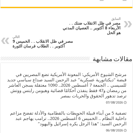
السابق
مصر في ظل الانقلاب ضنك . .
الأربعاء 8 أكتوبر .. العصيان المدني
هو الحل
التالي
مصر في ظل الانقلاب . . الخميس 9
أكتوبر . . الطلاب فرسان الثورة
مقالات مشابهة
مرشح الشيوخ الأمريكي: المعونة الأمريكية تضع المصريين في
قبضة “ديكتاتورية عسكرية” عبد الرحمن السيد صداع سياسي جديد
للسيسي .. الجمعة 7 أغسطس 2026.. 1090 معتقلة بسجن العاشر
من رمضان و47 فقط ينفذن أحكامًا قضائية وهيومن رايتس ووتش
ترصد تدهور الحقوق والحريات بمصر
07/08/2026
تصفية 5 من أبناء قبيلة الحويطات بالقطامية والأدلة تفضح مزاعم
داخلية النظام .. الخميس 6 أغسطس 2026.. ترامب يهاجم عبد
الرحمن السيد: “هذا الرجل يكره إسرائيل واليهود”
06/08/2026