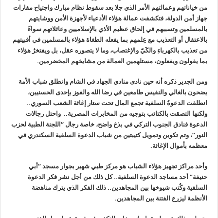
من خياناتهم وعمالتهم
الأمر الذي جلا
بعد سقوط نظام مبارك واجتياح مقارات
جهاز أمن الدولة،
فتكشفت عمالة هؤلاء الأدعياء لأجهزة الأمن ووشايتهم
بالمسلمين وتسببهم في إلحاق عظيم الأذي بالإسلاميين وعائلاتهم سواءً
بالاعتقال أو التعذيب
مع عِلمهم بما يفعله الطغاة هؤلاء بالمسلمين في أقبيتهم
من تعذيب بالكهرباءِ والكَيّ والإغتصاب، وما لا يتصوره عقل، بل ويفتخرُ هؤلاء
بما يقولون ويفعلون
، مستلهمين العمالة من مشايخهم المخضرمين.
ومن الجدير ذكره أنه حين نادى منادي الجهاد في الشام وانطلق شباب الأمة
يضحون بالغالي والنفيس طامعين في رضا الله والفوز بإحدى الحسنيين،
انطلقت الدعوةُ السلفية تجمع المال تحت ستار إغاثة الشعب السوري..
ولكنها التصقت بالكتائب بتوجيه من المخابرات المصرية
..
واحتل رجالات
الدعوة فنادق الجنوب التركي في بذخ واضح، خاصة رجال “اللجنة الطبية لحزب
النور”، وتم تكوين وتمويل كتيبتين من شباب الدعوة السلفية السكندري في
معظمه بأموال الإغاثة.
وأحد مراكز تجهيز هؤلاء الشباب هو مركز طبي شهير بجوار مسجد “أبي
حنيفة” أحد مساجد الدعوة السلفية.. كل ذلك من أجل نشر فكر الدعوة
السلفية وكُتب شيوخها بين المجاهدين.. ذلك الفكر الذي يترك مناهضة
الأنظمة ليزرع الفتنة بين المجاهدين.