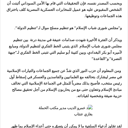
وبحسب المصدر نفسه، فإن التحقيقات التي قام بها الأمن السوداني أثبتت أن
الشخص المقبوض عليه هو عميل للمخابرات العسكرية المصرية كلف باختراق
هذه الجماعات وتوظيفها
.
و”مجلس شورى شباب الإسلام” هو تنظيم مسلح موال لـ”تنظيم الدولة”.
ويذكر أن الفترة الأخيرة شهدت صدامات عنيفة في مدينة درنة بين تنظيم
مجلس شورى شباب الإسلام الذي يتبنى الخط الفكري لتنظيم الدولة، ومبايع
لأميره أبو بكر البغدادي، وبين كتيبة أبو سليم التي تتبنى الخط الفكري لـ”جبهة
النصرة” و”القاعدة”
ومن المعلوم أن حزب النور الذي شذّ عن جميع الجماعات والتيارات الإسلامية
في مصر ليشارك بتحالفه مع العلمانيين والفاسدين والعسكر في إسقاط أول
رئيس منتخب، فأصبح بذلك مضرباً للمثل في الجماعة الإسلامية التي تخالف
مبادئ الإسلام وتتعاون حتى مع من يحاربون الإسلام من أجل تحقيق مصالح
حزبية ضيقة وشخصية لقياداته
.
لقد تجَاوز أدعياء السلفية ما لا يمكن أن يتصوّره حتى أعداء الإسلام بما ظهر