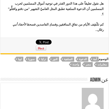
هل نقول تعليقاً على هذا الدور القذر في توجيه أموال المسلمين لحرب
المسلمين أن الدعوة السلفية تطبق المثل العاميّ الشهير “من دقنو وافتلُّو”
؟.
كم تكْشِف الأيام من نفاقِ المنافقين وفسادِ الفاسدين ف
سحقا لأحفاد
أبي
رغال..
الوسوم
أمة
الدعوة
السلفية
النور
تركيا
سوريا
ليبيا
مخابرات
مصر
واحدة
عن Admin