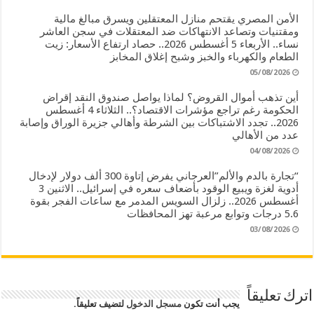
الأمن المصري يقتحم منازل المعتقلين ويسرق مبالغ مالية
ومقتنيات وتصاعد الانتهاكات ضد المعتقلات في سجن العاشر
نساء.. الأربعاء 5 أغسطس 2026.. حصاد ارتفاع الأسعار: زيت
الطعام والكهرباء والخبز وشبح إغلاق المخابز
05/08/2026
أين تذهب أموال القروض؟ لماذا يواصل صندوق النقد إقراض
الحكومة رغم تراجع مؤشرات الاقتصاد؟.. الثلاثاء 4 أغسطس
2026.. تجدد الاشتباكات بين الشرطة وأهالي جزيرة الوراق وإصابة
عدد من الأهالي
04/08/2026
“تجارة بالدم والألم”العرجاني يفرض إتاوة 300 ألف دولار لإدخال
أدوية لغزة ويبيع الوقود بأضعاف سعره في إسرائيل.. الاثنين 3
أغسطس 2026.. زلزال السويس المدمر مع ساعات الفجر بقوة
5.6 درجات وتوابع مرعبة تهز المحافظات
03/08/2026
اترك تعليقاً
يجب أنت تكون
مسجل الدخول
لتضيف تعليقاً.