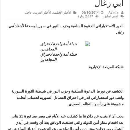
أبي رغال
Admin
09/10/2014
الأخبار الإقليمة
,
الأخبار العربية
,
عاجل
اضف تعليق
2,547 زيارة
الدور الاستخباراتي للدعوة السلفية وحزب النور في سوريا و
سحقا لأحفاد
أبي
رغال
حملة أمة واحدة لاختراق
المجاهدين
شبكة المرصد الإخبارية
الكشف عن تورط الدعوة السلفية وحزب النور في شيطنة الثورة السورية
ولعب دور استخباراتي قذر في اختراق الفصائل السورية لحساب أنظمة
مشبوهة على رأسها النظام المصري.
يجب أن لا يغيب عن ذاكرتنا ما كشفت عنه الأيام في مصر بعد ثورة 25 يناير
بعد اقتحام مقار أمن الدولة والتي فضحت الوثائق بعد أن وقعت في أيدي
الشباب من مَخابئ وسَراديب أمن الدولة من عمالة شيوخ أدعياء السلفية ، ثم