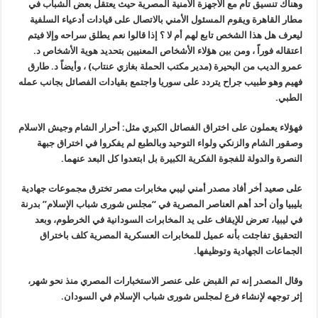
وهناك تنسيق تام مع الأجهزة الأمنية المصرية حيث يعتقل بعض الشباب في
مطار القاهرة ويقوم المسئول الأمني بالاتصال على قيادات أدعياء السلفية
ليعرف هل هذا الشخص تابع لهم أم لا ؟ إذا قالوا نعم يطلق سراحه وإلا فيتم
اعتقاله فوراً ، ومن بين هؤلاء الأشخاص المعنيين بتحديد هوية الأشخاص
د.
عمرو الديب من البحيرة (مدير مكتب الحملة بغازي عنتاب) ، وأيضاً د. طارق
فهيم وهو طبيب جراح يتردد على سوريا واجتمع بقيادات الفصائل بجانب عمله
الطبي.
فهؤلاء يعملون على اختراق الفصائل الكبري مثل: أحرار الشام وجيش الاسلام
وصقور الشام والزنكي ولواء التوحيد وبالطبع لم يفكروا في اختراق جبهة
النصرة والدولة للفجوة الفكرية الكبيرة بل ابتعدوا كل البعد عنهما.
على صعيد أخر
أفاد مصدر أمني ليبي
مخابرات مصر تخترق مجموعات جهادية
بليبيا
وأن أحد أهم العناصر المصرية في “مجلس شورى شباب الإسلام
”
بدرنة
في ليبيا، تعرض للإيقاف على يد المخابرات السودانية في الخرطوم، وبعد
التحقيق تفاجئت بأنه عميل للمخابرات العسكرية المصرية كلف باختراق
الجماعات الجهادية وتوظيفها
.
وقال المصدر إنه تم القبض على عنصر الاستخبارات المصري منذ نحو شهر،
إثر توجهه لإنشاء فرع لمجلس شورى شباب الإسلام في السودان
.