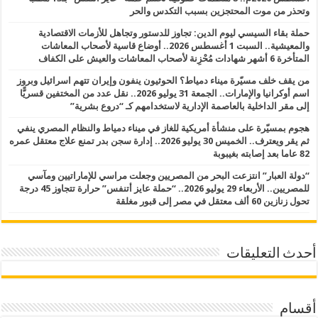
وتحذر من موت المحتجزين بسبب التكدس والحر
حملة بقاء السيسي ليوم الدين: تجاوز للدستور وتجاهل للأزمات الاقتصادية
والمعيشية.. السبت 1 أغسطس 2026.. أوضاع قاسية لأصحاب المعاشات
المتأخرة 6 أشهر شهادات مُحْزِنة لأصحاب المعاشات والعيش على الكفاف
من يقف خلف مسيّرة ميناء دمياط؟ الحوثيون ينفون وإيران تتهم اسرائيل وبروز
اسم أوكرانيا والإمارات.. الجمعة 31 يوليو 2026.. نقل عدد من المختفين قسريًّا
إلى مقر الداخلية بالعاصمة الإدارية لاستخدامهم كـ “دروع بشرية”
هجوم بمسيّرة على منشأة أمريكية للغاز في ميناء دمياط والنظام المصري ينفي
ثم يقر ويعترف.. الخميس 30 يوليو 2026.. إدارة سجن بدر تمنع علاج معتقل عمره
82 عاما بعد إصابته بغيبوبة
“دولة العبار” انتزعت البحر من المصريين وجعلت مراسي للإماراتيين ومآسي
للمصريين.. الأربعاء 29 يوليو 2026.. “حملة عايز أتنفس” حرارة تتجاوز 45 درجة
تحول زنازين 60 ألف معتقل في مصر إلى قبور مغلقة
أحدث التعليقات
أقسام