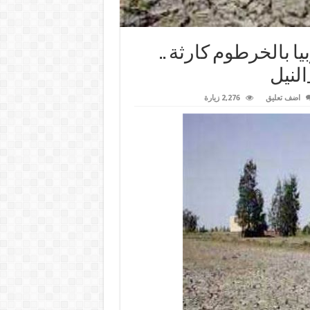
يا بالخرطوم كارثة ..
اضف تعليق
2,276 زيارة