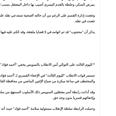
بمرض السكر، وجلطة بالقدم اليسرى أصيب بها داخل المعتقل بسبب ال
وتتعنت إدارة القسم على الرغم من أن حالته الصحية تستدعي نقله على
تتعنت في نقله
.
يذكر أن “محجوب” قد تم اتهامه في 3 قضايا ملفقة، وقد حُكم عليه فيها بـ8 سنوات و50 ألف جنيه غرامة
*
لليوم الثالث على التوالي أمن الانقلاب بالسويس يخفي “أحمد فؤاد”
تستمر قوات الانقلاب “لليوم الثالث” في الإخفاء القسري لـ”أحمد فؤ
والمختطف في ساعة مبكرة من صباح الإثنين الماضي من محافظة القا
وقد أدانت رابطة أسر معتقلين السويس ذلك الأسلوب الممنهج من سلط
وإخفائهم قسريا بدون وجه حق
.
وحملت الرابطة سلطة الإنقلاب مسئولية سلامة “أحمد فؤاد” حيث أنه 