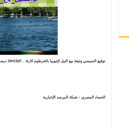
توقيع السيسي وثيقة بيع النيل لإثيوبيا بالخرطوم كارثة
..
الثلاثاء29 ديسمبر. . العسكر_باعوا_النيل
الحصاد المصري – شبكة المرصد الإخبارية