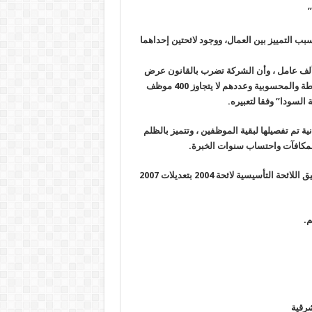
”
بب التمييز بين العمال، ووجود لائحتين إحداهما
 تصريحات صحفية أكد أحد العاملين أنهم يقدرون بنحو أكثر من 16 ألف عامل ، وأن الشركة تضرب بالقانون عرض
اللائحة المميزة للأقارب وذوي الواسطة والمحسوبية وعددهم لا يتجاوز 400 موظف
.
 2004 وتعديلاتها 2007 مميزة جدًا، والثانية تم تفصيلها لبقية الموظفين ، وتتميز بالظلم
المكافآت واحتساب سنوات الخبرة
.
وتابع: في عام 2011، أصدر وزير البترول -حينئذ-سامح فهمي قرارًا بتطبيق اللائحة التأسيسية لائحة 2004 بتعديلات 2007
م
.
شرقية