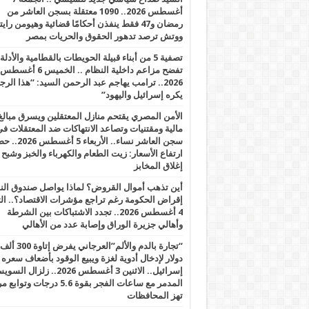
أغسطس 2026.. 1090 معتقلة بسجن العاشر من
رمضان و47 فقط ينفذن أحكامًا قضائية وهيومن را
ووتش ترصد تدهور الحقوق والحريات بمصر
تصفية 5 من أبناء قبيلة الحويطات بالقطامية والأدلة
تفضح مزاعم داخلية النظام .. الخميس 6 أغسطس
2026.. ترامب يهاجم عبد الرحمن السيد: “هذا الرج
يكره إسرائيل واليهود”
الأمن المصري يقتحم منازل المعتقلين ويسرق مبالغ
مالية ومقتنيات وتصاعد الانتهاكات ضد المعتقلات ف
سجن العاشر نساء.. الأربعاء 5 
ارتفاع الأسعار: زيت الطعام والكهرباء والخبز وشبح
إغلاق المخابز
أين تذهب أموال القروض؟ لماذا يواصل صندوق الن
إقراض الحكومة رغم تراجع مؤشرات الاقتصاد؟.. الثل
4 أغسطس 2026.. تجدد الاشتباكات بين الشرطة
وأهالي جزيرة الوراق وإصابة عدد من الأهالي
“تجارة بالدم والألم”العرجاني يفرض إتاوة 300 ألف
دولار لإدخال أدوية لغزة ويبيع الوقود بأضعاف سعره
إسرائيل.. الاثنين 3 أغسطس 2026.. زلزال ا
المدمر مع ساعات الفجر بقوة 5.6 درجات وت
تهز المحافظات