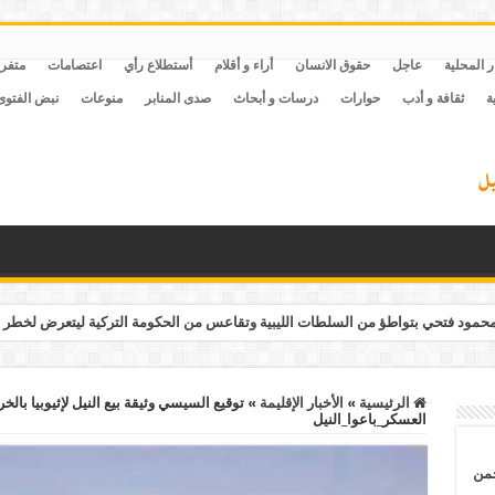
ر المحلية
عاجل
حقوق الانسان
أراء و أقلام
أستطلاع رأي
اعتصامات
متفر
ة
ثقافة و أدب
حوارات
درسات و أبحاث
صدى المنابر
منوعات
نبض الفتوى
مود فتحي بتواطؤ من السلطات الليبية وتقاعس من الحكومة التركية ليتعرض لخطر 
الرئيسية
»
الأخبار الإقليمة
»
العسكر_باعوا_النيل
حمن