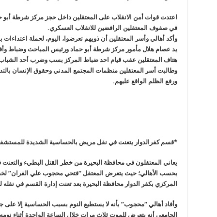
اعتدت قوات أمن الانقلاب على المعتقلين داخل حجز مركز شرطة أبو ح
في صفوف المعتقلين الرافضين للانقلاب العسكري
.
وأكد أهالي وأسر المعتقلين أن ذويهم تعرضوا، اليوم، لحملة اعتداءات 
يد عصام هلال مأمور مركز شرطة أبو حماد ورئيس المباحث وضباط وأف
هتاف المعتقلين عقب قيام احد ضباط المركز بسب وضرب أحد الشباب الم
وطالبت أسر المعتقلين منظمات المجتمع المدني وحقوق الإنسان بالتدخ
ورفع الظلم الواقع عليهم
.
*قسم كفرالدوار يتعنت في نقل مريض بالحساسية الشديدة للمستشف
يعاني المعتقلون في محافظة البحيرة من خطر القتل البطيء والتعنت 
بحسب الأهالي؛ حيث يتعرض المعتقل “فتحي محجوب علي الفران” لخطر
المركزي بكفر الدوار محافظة البحيرة بعد تعنت إدارة القسم في نقله 
وأفاد أهالي “محجوب” بأنه لا يستطيع النوم بسبب الحساسية إلا على 
الجامعي أنه يتعرض للموت ثلاث مرات خلال الساعة الواحدة أثناء نومه