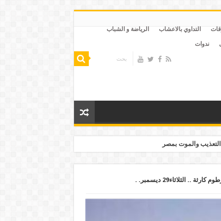
قات
التداوي بالاعشاب
الرياضة و الشباب
ندوات
التعذيب والموت بمصر
توقيع السيسي وثيقة بيع النيل لإثيوبيا بالخرطوم كارثة .. الثلاثاء29 ديسمبر. .