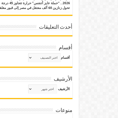
2026.. “حملة عايز أتنفس” حرارة تتجاوز 45 درجة
تحول زنازين 60 ألف معتقل في مصر إلى قبور مغلقة
أحدث التعليقات
أقسام
أقسام
الأرشيف
الأرشيف
منوعات