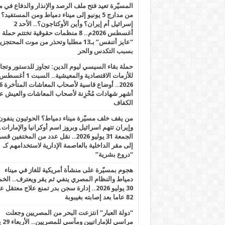
المسيّرة تعيد فتح ملف الرصد والإنذار والدفاع في 
من مدارج 5 يونيو إلى ميناء دمياط ومن المستفيد؟
إسرائيل أم إيران؟ وأين الأوكتاجون؟.. الأحد 2
أغسطس 2026م.. 8 منظمات حقوقية تختتم حملة
“عايز أتنفس” بـ13 مطلبا وتحذر من موت المحتجز
بسبب التكدس والحر
حملة بقاء السيسي ليوم الدين: تجاوز للدستور وتج
للأزمات الاقتصادية والمعيشية.. السبت 1 أغس
2026.. أوضاع قاسية لأصحاب الم
أشهر شهادات مُحْزِنة لأصحاب المعاشات والعيش ع
الكفاف
من يقف خلف مسيّرة ميناء دمياط؟ الحوثيون ينفون
وإيران تتهم اسرائيل وبروز اسم أوكرانيا والإمارات.
الجمعة 31 يوليو 2026.. نقل عدد من المختفين قسر
إلى مقر الداخلية بالعاصمة الإدارية لاستخدامهم كـ
“دروع بشرية”
هجوم بمسيّرة على منشأة أمريكية للغاز في ميناء
دمياط والنظام المصري ينفي ثم يقر ويعترف.. ال
30 يوليو 2026.. إدارة سجن بدر تمنع علاج معتقل
82 عاما بعد إصابته بغيبوبة
“دولة العبار” انتزعت البحر من المصريين وجعلت
مراسي للإ