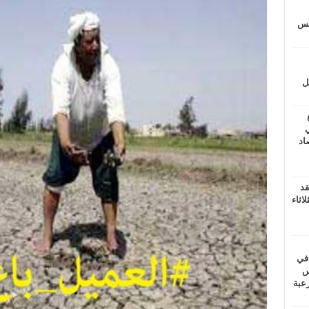
يتس
ل
ي
أغسطس 2026.. حصاد
قد
اثاء
 في
لسويس
وابع مرعبة