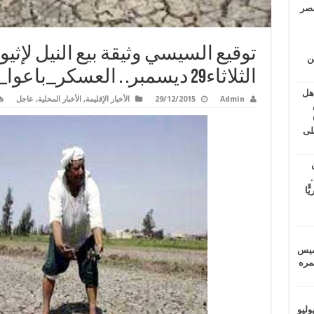
مصر
توقيع السيسي وثيقة بيع النيل لإثيوب
ين
الثلاثاء29 ديسمبر. . العسكر_باعوا_النيل
اهل
Admin
29/12/2015
الأخبار الإقليمة
,
الأخبار المحلية
,
عاجل
طس
عاشات المتأخرة 6
لى
.
يًّا
خميس
 عمره
ماراتيين ومآسي للمصريين.. الأربعاء 29 يوليو