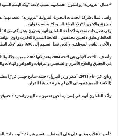
*عمال “بتروتريد” يواصلون اعتصامهم بسبب لائحة “ولاد البطة السودا
واصل عمال شركة الخدمات التجارية البترولية “بتروتريد” اعتصامهم؛ بس
مميزة، والأخرى لـ”ولاد البطة السودا
“
، بحسب قولهم
.
وفي
الحائط وتطبق لائحتين مختلفتين
..
والأخرى لباقي الموظفين والذين تصل نسبهم إلى 90% وهم “ولاد البطة السودا” وفقا لتعبيره
وأضاف، اللائحة الأولى هي لائحة
في الحقوق والعلاج الأسري والشخصي والترقيات والحوافز والبدلات و
(اللائحة المميزة)، وحتى الآن لم يتم تنفيذ هذا القرار
.
وأكد العاملون أنهم في إضراب، لحين تحقيق مطالبهم واسترداد حقوقه
*أمن الانقلاب يعتدي على على المعتقلين بقسم شرطة “أبو حماد” بال