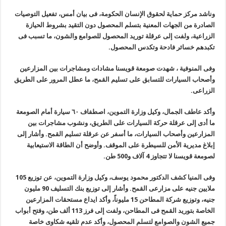
وناشد مركز حماية لحقوق الإنسان الحكومة، فى بيان أمس، تفعيل التوصيات
الصادرة من الجهات المعنية بتسلم المحصول دون التقيد بشروط الحيازة
الزراعية، ولفت إلى عرقلة توريد المحصول للصوامع والشون، ما تسبب فى
تكبدهم خسائر فادحة وتكدس المحصول
.
وفى المنوفية ، شهدت صومعة قويسنا مشادات ومشاجرات بين المزارعين
وأصحاب السيارات للتسابق على تسليم القمح، ما عطل المرور على الطريق
الزراعى
.
وأكد عاطف الجمال، وكيل وزارة التموين، اصطفاف ٦٠ سيارة أمام الصومعة
ما أدى إلى عرقلة حركة السيارات على الطريق، ونشوب مشاجرات بين
المزارعين وأصحاب السيارات، ما أسفر عن عرقلة تسليم القمح. وأشار إلى
إبلاغ مديرية الأمن للسيطرة على الموقف. وأوضح أن الطاقة الاستيعابية
لصومعة قويسنا لا تتجاوز 4 آلاف و500 طن
.
وفى المنيا كشف الدكتور محمود يوسف، وكيل وزارة التموين، عن توزيع 105
ملايين جنيه على مزارعى القمح. وأشار إلى توزيع بنك التسليف
90
مليون
جنيه، وتوزيع شركة المطاحن 15 مليوناً، وأكد ايداع مستحقات المزارعين
الخاصة بتوريد القمح فى المطاحن، ولفت إلى فرز 113 ألف طن، وفتح أبواب
جميع الشون والصوامع لتسلم المحصول، وأكد عدم تلقيه شكاوى خاصة