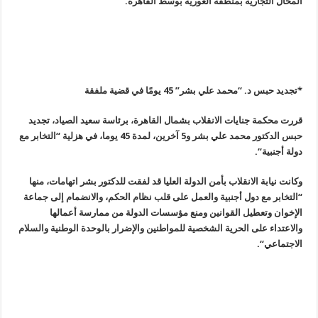
المحال التجارية بمنطقة الغورية بوسط القاهرة
.
*تجديد حبس د. “محمد علي بشر” 45 يومًا في قضية ملفقة
قررت محكمة جنايات الانقلاب بشمال القاهرة، برئاسة سعيد الصياد، تجديد
حبس الدكتور محمد علي بشر و5 آخرين، لمدة 45 يوما، في هزلية “التخابر مع
دولة أجنبية
“.
وكانت نيابة الانقلاب بأمن الدولة العليا قد لفقت للدكتور بشر اتهامات، منها
“التخابر مع دول أجنبية والعمل على قلب نظام الحكم، والانضمام إلى جماعة
الإخوان وتعطيل القوانين ومنع مؤسسات الدولة من ممارسة أعمالها
والاعتداء على الحرية الشخصية للمواطنين والإضرار بالوحدة الوطنية والسلام
الاجتماعي
“.