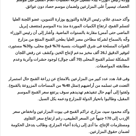
الحصاد، تيسيراً على المزارعين ولضمان موسم حصاد دون عوائق
.
وأكد حمدى علام، رئيس الرقابة والتوزيع بوزارة التموين، عضو اللجنة العليا
لتسلم القمح، ارتفاع الكميات الموردة منذ بدء الموسم
(
منتصف إبريل
الماضى حتى أمس) مقارنة بالسنوات الماضية. وأشار إلى أن رئيس الوزراء
وجَّه بالسماح لشركة مطاحن مصر العليا بطحن القمح المنتج من مزارع
القوات المسلحة فى شرق العوينات، بنسبة 70% قمح محلى، و30% مستورد،
لتوفير الدقيق لـ26 ألف مخبز مدعم لإنتاج الخبز، وكشف عن رفض اللجان
المشكلة تسلم القمح المحلى (70 ألف جوال) لوجود حشرات وأتربة وعدم
مطابقته المواصفات
.
وفى قنا، هدد عدد كبير من المزارعين بالامتناع عن زراعة القمح حال استمرار
التعنت فى تسلمه من أراضيهم (تمثل 40% من المساحات المزروعة بالقمح).
ولفتوا إلى أنهم حال تنفيذهم تهديدهم سوف يرتفع سعر القمح الموسم
المقبل، وطالبوا بانحياز الدولة للمزارع ودعمه بكل السبل
.
وأكد محمود سيد، مزارع، تراكم القمح فى بيوت المزارعين وانخفاض سعر
الإردب إلى 170 جنيهاً عن السعر الطبيعى، رغم ارتفاع سعر التقاوى
ومستلزمات الإنتاج، ما أدى إلى زيادة أعباء المزارع، وطالب بتدخل الحكومة
لضمان حقوق المزارعين
.