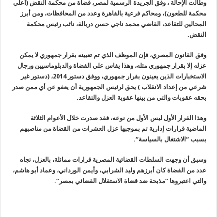
وطالت الإحالة ، وفق الجريدة الرسمية لمصر، قضاة من محكمة النقض (أعلي
محكمة للطعون)، ومحاكم فرعية بالقاهرة وعدد من المحافظات، ومن أبرز
المحالين للتقاعد، القاضي محمد ناجي حسن دربالة، نائب رئيس محكمة
النقض.
وفق القانون المصري، فإن الموظف الذي تم تعيينه بقرار جمهوري لا يمكن
عزله إلا بقرار جمهوري مثله، وهذا يقاس علي القضاة والدبلوماسيين ورجال
الاستخبارات الذين يعينون بقرار جمهوري، ووفق دستور 2014، (دستور غير
شرعي من إعداد الانقلاب ) يحق لرئيس الجمهورية أن يعفو عن أي ممن صدر
بحقه عقوبات والتي من بينها عقوبة العزل والتقاعد
. ‎
وهذا القرار الأول ليس الأول من نوعه، فقد صدرت خلال الأعوام الثلاثة
الماضية قرارات إدارية تم بموجبها عزل العشرات من القضاة من مناصبهم
بسبب
“
الاشتغال بالسياسة
“.
وسبق أن وجهت السلطات القضائية المصرية قرارات مماثلة، بالعزل، تجاه
عدد من القضاة كان أبرزهم وليد الشرابي، وأيمن الورداني، وعماد أبو هاشم،
والتي اعتبروها “مذبحة ضد قضاة الاستقلال القضائي بمصر
“.