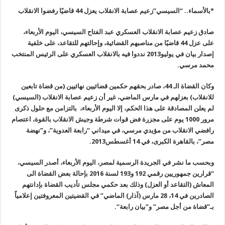
*بالأسماء.. “السيسي”زعيم عصابة الانقلاب يعزل 44 قاضيًا رفضوا الانقلاب
صادق زعيم عصابة الانقلاب العسكري عبد الفتاح السيسي، اليوم الأربعاء،
على عزل 44 قاضيًا من مناصبهم القضائية، وإحالتهم للتقاعد، على خلفية
إصدار بيان في يوليو2013 نددوا فيه بالانقلاب العسكري على الرئيس المنتخب
محمد مرسي
.
وكان القضاة الـ 44، صادر بحقهم حكمين قضائيين نهائيين (من قضاة تابعين
للانقلاب) بعزلهم في مارس الماضي، غير أن زعيم عصابة الانقلاب (السيسي)
لم يعلن المصادقة على هذا الحكم، إلا اليوم الأربعاء، بالتزامن مع حلول ذكرى
مرور 1000 يوم على مجزرة فض قوات شرطة وجيش الانقلاب بالقوة، اعتصام
رافضي الانقلاب من مؤيدي مرسي، في ميداني “رابعة العدوية”، و”نهضة
مصر”، بالقاهرة الكبرى، في 14 أغسطس2013
.
وبحسب ما نشر في الجريدة الرسمية لمصر، اليوم الأربعاء، أصدر السيسي،
“
قرارين جمهوريين رقمي 192 و193 لسنة 2016 بإحالة بعض القضاة الى
المعاش
(
التقاعد أو العزل) وذلك بعد حكمي مجلس تأديب القضاة بإدانتهم
الصادرين في
14
،
28
مارس (آذار) الماضي” في القضيتين المعروفتين إعلامياً
بـ”قضاة من أجل مصر” و”بيان رابعة
“.