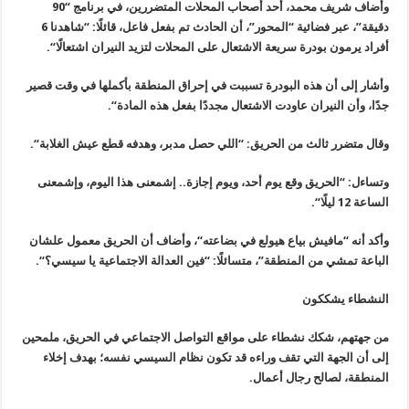
وأضاف شريف محمد، أحد أصحاب المحلات المتضررين، في برنامج “90
دقيقة”، عبر فضائية “المحور”، أن الحادث تم بفعل فاعل، قائلًا: “شاهدنا 6
أفراد يرمون بودرة سريعة الاشتعال على المحلات لتزيد النيران اشتعالًا
“.
وأشار إلى أن هذه البودرة تسببت في إحراق المنطقة بأكملها في وقت قصير
جدًا، وأن النيران عاودت الاشتعال مجددًا بفعل هذه المادة
“.
وقال متضرر ثالث من الحريق: “اللي حصل مدبر، وهدفه قطع عيش الغلابة
“.
وتساءل: “الحريق وقع يوم أحد، ويوم إجازة.. إشمعنى هذا اليوم، وإشمعنى
الساعة 12 ليلًا
“.
وأكد أنه “مافيش بياع هيولع في بضاعته
“
، وأضاف أن الحريق معمول علشان
الباعة تمشي من المنطقة”، متسائلًا: “فين العدالة الاجتماعية يا سيسي؟
“.
النشطاء يشككون
من جهتهم، شكك نشطاء على مواقع التواصل الاجتماعي في الحريق، ملمحين
إلى أن الجهة التي تقف وراءه قد تكون نظام السيسي نفسه؛ بهدف إخلاء
المنطقة، لصالح رجال أعمال
.