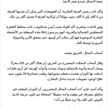
نتيجة لاحتمال تصدع بعض الأبنية
.
وأكد نائب رئيس الغرفة التجارية، أن التعويضات التي يمكن أن تقدمها الغرفة
من 3 آلاف إلى 5 آلاف جنيه، مؤكدًا أن إمكانية الغرفة لا تتحمل أكثر من ذلك
.
وفور الحادث مباشرة، أكد اللواء محمد أيمن عبدالتواب، نائب محافظ القاهرة
للمنطقتين الشمالية والغربية، أنهم يدرسون إخلاء هذه المنطقة من الأنشطة
التجارية الموجودة فيها إلى مكان آخر أوسع، حتى يتحقق الأمن والسيولة
المرورية لوسط البلد
.
أصحاب المحال: الحريق متعمد
وقال أصحاب المحلات المتضررة من الحريق، إن هناك أكثر من 225 مخزنًا
ومحل أحذية وأدوية بلاستيكية وبويات وحديد وأدوات كهربية، في أربع عقارات
اندلعت بها النيران تفحمت معظم محتوياتها، وبلغت خسائرها 25 مليون جنيه
نظرًا لوجود تشوينات عديدة بداخل المخازن
.
وأكد أحمد علي، أحد أصحاب المحال المتضررين، أن النيران اشتعلت في
مناطق متفرقة، في توقيت واحد، مضيفًا “استحالة دي تكون حريقة عادية..
العوض على الله، ولا نريد شيئًا من أحد
“.