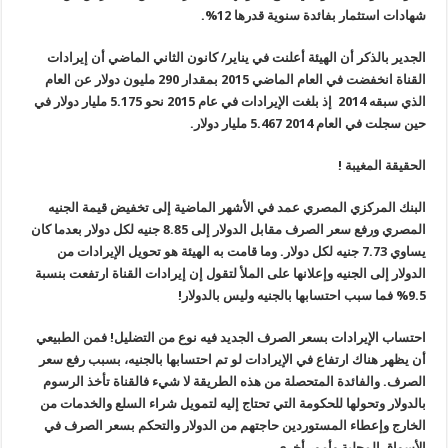
شهادات استثمار بفائدة سنوية قدرها 12%.
الجدير بالذكر أن الهيئة أعلنت في يناير/ كانون الثاني الماضي أن إيرادات
القناة انخفضت في العام الماضي 2015 بمقدار 290 مليون دولار عن العام
الذي سبقه 2014 إذ بلغت الإيرادات في عام 2015 نحو 5.175 مليار دولار في
حين سجلت في العام 2014 5.467 مليار دولار.
الحقيقة المغيبة !
البنك المركزي المصري عمد في الأشهر الماضية إلى تخفيض قيمة الجنيه
المصري ورفع سعر الصرف مقابل الدولار إلى 8.85 جنيه لكل دولار بعدما كان
يساوي 7.73 جنيه لكل دولار. وما قامت به الهيئة هو تحويل الإيرادات من
الدولار إلى الجنيه وإعلانها على الملأ لتقول إن إيرادات القناة ارتفعت بنسبة
9.5% فما سبب احتسابها بالجنيه وليس بالدولار!
احتساب الإيرادات بسعر الصرف الجديد فيه نوع من التضليل! فمن الطبيعي
أن يظهر هناك ارتفاع في الإيرادات لو تم احتسابها بالجنيه، بسبب رفع سعر
الصرف. والفائدة المتحصلة من هذه الطريقة لا شيء فالقناة تأخذ الرسوم
بالدولار وتحولها للحكومة التي تحتاج إليه لتمويل شراء السلع والخدمات من
الخارج وإعطاء المستوردين حاجتهم من الدولار والتحكم بسعر الصرف في
الأسواق المحلية وأمور أخرى.