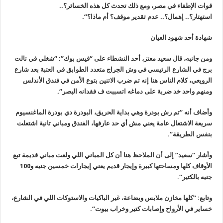
قوات الإطفاء في مصر، ومع ذلك تحدث كل هذه الخسائر؟..
استهتار؟.. إهمال؟.. عدم تقدير موقف؟ أم ماذا؟
“.
شهادة أحد شهود العيان
ومن جانبه، قال سعيد معتز، أحد النشطاء على “فيس بوك”: “شغلي في تالت
برج في الشارع الرئيسي في وش الجراج متعدد الطوابق في العتبة بعد شارع
الرويعي، كلام الناس هنا إنه تم ضرب الاتنين بتوع الأمن في فندق الأندلس
ومنهم واحد خد ضربة على دماغه اتسببت ف فقدانه البصر
“.
وأضاف أنه “تم رش بودرة وهي بداية الحريق، البودرة دي بودرة الماغنسيوم
سريعة الاشتعال عامة يعني مش أي حد عارفها، الفندق ومباني تانية اشتعلت
بنفس الطريقة
“.
وأشار “سعيد” إلى أن الملاحظ هنا أن كل المباني اللي ولعت مباني قديمة تبع
الأوقاف كلها ومساحتها كبيرة وإيجار قديم يعني إيجارات خمسين جنيه و100
جنيه بالكتير
“.
وتابع: “كلها مخازن ملابس وبضاعة، غير الباكيات والاستوكات اللي في الشارع،
خساير في الأرواح وإصابات كتير وخراب بيوت
“.