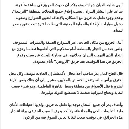
أنهى شاهد العيان شهادته وهو يؤكد أن حدوث الحريق في ساعة متأخرة،
ساعد علي انتشار النيران، بسبب إغلاق جميع المحلات بمنطقة
“
التربيعة”،
وعدم وجود طفايات حريق مع السكان، بالإضافة لضيق الشوارع وصعوبة
دخول سيارات الإطفاء والحماية المدنية، التي ظلت لفترة تبحث عن مصدر
للمياه
.
أثناء الخروج من مكان الحادث، عبر الشوارع الضيفة والممرات المتموجة،
جلس عدد من التجار بالمنطقة أمام محلاتهم التي أغلقوها تضامنا وحزن مع
التجار الذي التهمت النيران محلاتهم، في محاولة للبحث عن سبب وقوع
الحريق في هذا التوقيت، بعد حريق “الرويعي” بأيام معدودة
.
قال الحاج كمال بدر صاحب أحد محال الأقمشة، إن الحادث مؤسف وكل محل
احترق برأس ماله، وتقدر الخسائر بالملايين، مشيرا إلي أن هناك بعض الآراء
لضرورة نقل الأسواق من منطقة وسط القاهرة الفاطمية، وهو شيء صعب
للغاية ويحتاج لميزانية ضخمة لا تستطيع الدولة توفيرها
.
وأضاف بدر أن جميع المحال توجد بها طفايات حريق، ولديها احتياطات الأمان
طبقا لتعليمات الحي والمحافظة، ولا أحد يعرف السبب الحقيقي وراء انتشار
هذه الحرائق، في توقيت صعب للغاية تعاني السوق فيه من الركود
.