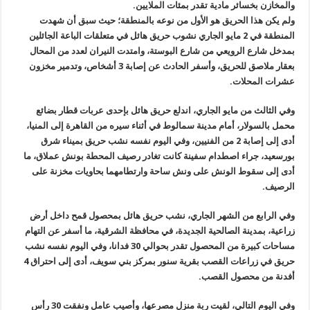
والمخازن بخسائر مادية تقدر بمئات الملايين
.
ولم يكن هذا الحريق هو الأول من نوعه بالمنطقة؛ حيث سبق أن شهدت
المنطقة في
2
مايو الجاري نشوب حريق هائل في متعلقات الباعة الجائلين
بمدخل شارع الرويعي من شارع البوستة، وامتدت النيران لعدد من المحال
بعقار ملاصق للحريق، وأسفر الحادث عن إصابة 3 أشخاص، وتدمير مخزون
عشرات المحلات
.
وفي الثالث من مايو الجاري، اندلع حريق هائل بإحدى عربات قطار بضائع
محمل بالسولار، أمام مدينة سمالوط في أثناء سيره من القاهرة إلى المنيا،
أدى إلى إصابة 2 من الفنيين، وفي اليوم نفسه نشب حريق بميناء شرق
بورسعيد، جراء اصطدام سفينة كانت تغادر رصيف المحطة بونش عملاق، ما
أدى إلى سقوط الونش على ونش ساحة وارتطامهما بحاويات مخزنة على
الرصيف
.
وفي الرابع من الشهر الجاري، نشب حريق هائل بمحصول قمح داخل أرض
زراعية، بمدينة الصالحية الجديدة، في محافظة الشرقية، ما أسفر عن التهام
مساحات كبيرة من المحصول تقدر بحوالي 30 فدانا، وفي اليوم نفسه نشب
حريق في زراعات القصب بقرية سنور بمركز بني سويف، أدى إلى احتراق 4
أفدنة من محصول القصب
.
وفي اليوم التالي، لقيت ربة منزل مصرعها، وأصيب عامل ونفقت 30 رأس