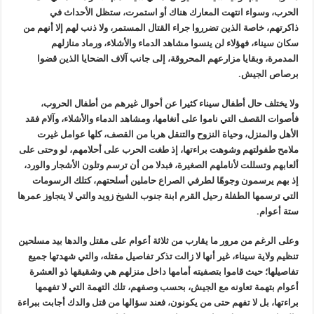
الحرب، وسواء انتهت المعارك هناك أو استمرت، ستظل الأحداث في
ذاكرتهم، خاصة الذين تضرروا جراء القتال المستمر، ولا ذنب لهم إلا أنهم من
سكان سيناء، فهؤلاء لن ينسوا مشاهد الدماء والأشلاء، ورماد منازلهم
المدمرة، وبقايا مزارعهم المحروقة، إلى جانب آلاف الضحايا الذين قضوا
برصاص الجيش
.
ولا يختلف حال أطفال سيناء كثيرا عن أحوال غيرهم من أطفال الحروب،
فأصوات القصف التي ناموا على أنغامها، ومشاهد الدماء والأشلاء، وآلام فقد
الأهل والمنزل، وحياة النزوح والتنقل هربا من القصف، كلها عوامل غيرت
ملامح طفولتهم وشوهت براءتها، إذ طغت الحرب على أحلامهم، لو وحتى على
ألعابهم وتسللت لأناملهم الصغيرة، فبدلا من أن ترسم وتلون الأشجار والورد،
إذ بهم يرسمون وجوهًا لطرفي الصراع حاملين أسلحتهم، كتلك الرسومات
التي ترسمها الطفلة رحيل القرم ابنة جنوب الشيخ زويد والتي لا يتجاوز عمرها
ستة أعوام
.
وعلى الرغم من مرور ما يقارب من ثلاثة أعوام على مقتل والدها بيد مسلحين
تنظيم ولاية سيناء، غير أنها لا زالت تذكر تفاصيل مقتله، والتي شهدتها جميع
تفاصيلها؛ حيث قاموا بتصفيته أمامها داخل منزلهم هي وشقيقها ذو العشرة
أعوام بتهمة تعاونه مع الجيش، بحسب وصفهم، تلك التهمة التي لا تفهمها
براءتها، بل لا تفهم حتى من يكونون، فعند سؤالها من قتل والدك أجابت ببراءة