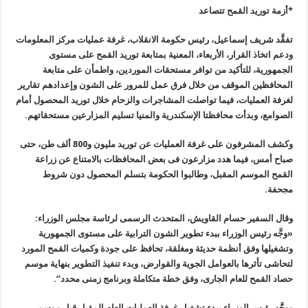
*أزمة توريد القمح تتصاعد
تفقَّد شريف إسماعيل، رئيس حكومة الانقلاب، غرفة عمليات مركز المعلومات
ودعم اتخاذ القرار، الأربعاء، المعنية بمتابعة توريد القمح على مستوى
الجمهورية، للتأكيد من توافر مستحقات الموردين، واطمأن على متابعة
المحافظين الموقف من خلال فرق عمل للمرور على الشون وإعدادهم تقارير
لغرفة العمليات، فيما تواصلت المشاجرات والزحام خلال توريد المحصول أمام
الصوامع، وبدأت محافظتا الإسكندرية والمنيا تسليم المزارعين مستحقاتهم
.
وكشف المشرفون على غرفة العمليات عن توريد مليون و800 ألف طن، حتى
صباح أمس، فيما هدد مزارعون فى بعض المحافظات بالامتناع عن زراعة
القمح الموسم المقبل، وطالبوا الحكومة بتسلم المحصول دون شروط
مجحفة
.
وقال السفير حسام القاويش، المتحدث الرسمى لرئاسة مجلس الوزراء:
«وجَّه رئيس الوزراء ببدء تطوير الشون الترابية على مستوى الجمهورية
وتشغيلها وفق أنظمة حديثة ومغلقة، تحافظ على جودة وكميات القمح المورد
لتحاشى تأثرها بالعوامل الجوية والقوارض، وبدء تنفيذ التطوير بنهاية موسم
حصاد القمح للعام الجارى، وفق خطة متكاملة وبرنامج زمنى محدد”.
ووجَّه رئيس الوزراء ببدء تشغيل غرفة العمليات العام المقبل قبل موسم