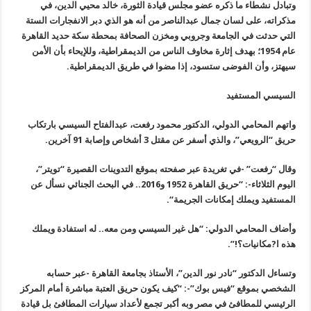
وتبادل نشطاء ما ذكره عضو مجلس قيادة الثورة، خالد محيي الدين، في
مذكراته، على لسان جمال عبدالناصر من أنه هو الذي دبر الانفجارات الستة
التي حدثت في الجامعة وجروبي ومخزن الصحافة بمحطة سكة حديد القاهرة
عام 1954؛ بهدف إثارة مخاوف الناس من الديمقراطية، وللإيحاء بأن الأمن
سيهتز، وأن الفوضى ستسود، إذا مضوا في طريق الديمقراطية
.
السيسي المستفيد
واتهم المحامي الدولي، الدكتور محمود رفعت، عبدالفتاح السيسي بارتكاب
حريق “الرويعي”، والذي أسفر عن مقتل 3 أشخاص وإصابة 91 آخرين
.
وقال “رفعت” -في تغريدة عبر صفحته بموقع التدوينات القصيرة “تويتر”،
اليوم الثلاثاء-: “حريق القاهرة 1952 و2016.. في البحث الجنائي نسأل عن
المستفيد ويملك إمكانات الجريمة
“.
وأضاف المحامي الدولي: “هل غير السيسي ومن معه.. له استفادة ويملك
هذه ا?مكانيات؟
!”.
وتساءل الدكتور “نادر نور الدين”، الأستاذ بجامعة القاهرة -عبر حسابه
الشخصي بموقع “فيس بوك”-: “كيف يكون حريق العتبة مباشرة أمام المركز
الرئيسي للمطافئ في مصر وبه أكبر تجمع لأعداد سيارات المطافئ بل قيادة