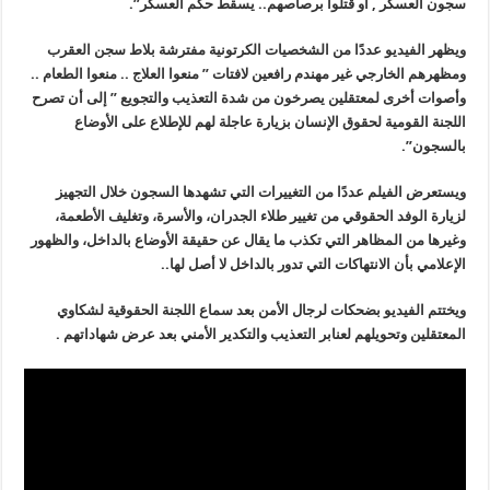
سجون العسكر , أو قتلوا برصاصهم.. يسقط حكم العسكر”.
ويظهر الفيديو عددًا من الشخصيات الكرتونية مفترشة بلاط سجن العقرب
ومظهرهم الخارجي غير مهندم رافعين لافتات ” منعوا العلاج .. منعوا الطعام ..
وأصوات أخرى لمعتقلين يصرخون من شدة التعذيب والتجويع ” إلى أن تصرح
اللجنة القومية لحقوق الإنسان بزيارة عاجلة لهم للإطلاع على الأوضاع
بالسجون”.
ويستعرض الفيلم عددًا من التغييرات التي تشهدها السجون خلال التجهيز
لزيارة الوفد الحقوقي من تغيير طلاء الجدران، والأسرة، وتغليف الأطعمة،
وغيرها من المظاهر التي تكذب ما يقال عن حقيقة الأوضاع بالداخل، والظهور
الإعلامي بأن الانتهاكات التي تدور بالداخل لا أصل لها..
ويختتم الفيديو بضحكات لرجال الأمن بعد سماع اللجنة الحقوقية لشكاوي
المعتقلين وتحويلهم لعنابر التعذيب والتكدير الأمني بعد عرض شهاداتهم .