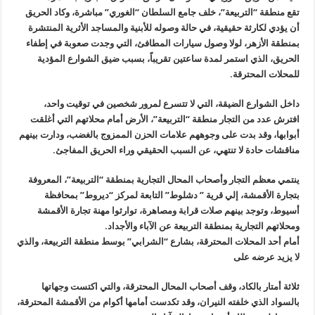
تقع منطقة “التربيعة”، خلف جامع السلطان “الغوري” مباشرة، وكاد الحريق
أن يؤدي لكارثة حقيقية، في حالة وصوله للأبنية والمساجد الأثرية المنتشرة
بمنطقة الأزهر، لولا وصول سيارات المطافئ، التي وجدت صعوبة في إطفاء
الحريق، الذي استمر لمدة ساعتين تقريباً، بسبب ضيق الشوارع المؤدية
للمحلات المحترقة
.
داخل الشوارع الضيقة، التي لا تتسرع لمرور شخصين في توقيت واحد،
افترش عدد من التجار منطقة “التربيعة”، الأرض أمام محلاتهم التي أغلقت
أبوابها، وقد بدت على وجوههم علامات الحزن الممزوج بالغضب، ودارت بينهم
مناقشات حادة لا تنتهي، عن السبب الحقيقي وراء الحريق المفاجئ
.
ينتمي معظم التجار وأصحاب المحال التجارية بمنطقة “التربيعة”، المعروفة
بتجارة الأقمشة، إلي قرية ” دشلوط” التابعة لمركز “ديروط” بمحافظة
أسيوط، وتوجد بينهم صلات قرابة ومصاهرة، توارثوا مهنة تجارة الأقمشة
ومحلاتهم التجارية بمنطقة التربيعة عن الآباء والأجداد
.
أمام أحد المحلات المحترقة، بشارع
“
الشرابي” بوسط منطقة التربيعة، والذي
لا يزيد عرضه على
ثلاثة أمتار بالكاد، وقف أصحاب المحال المحترقة، والتي اكتست وجهاتها
بالسواد الذي خلفته النيران، وقد تكدست أمامها أكوام من الأقمشة المحترقة،