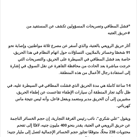
*فشل المطافي وتصريحات المسؤولين تكشف عن المستفيد من
#حريق_العتبه
أثار حريق الرويعي بالعتبة، والذي أسفر عن مصرع ثلاثة مواطنين، وإصابة نحو
91 شخصًا وخسائر بالملايين، التساؤلات حول اتهام النظام في هذا الحريق،
خاصة بعد فشل المطافي في السيطرة على الحريق، والتصريحات التي
خرجت مباشرة بعد الحادث من محافظة القاهرة عن نقل السوق، في إشارة
إلى استفادة رجال الأعمال من هذه المنطقة
.
14
ساعة كاملة هي مدة الحريق الذي فشلت المطافي في السيطرة عليه، في
ظل تأكيد تجار المنطقة أن سيارات الإطفاء تقاعست عن إطفاء الحريق،
مشيرين إلى أن الحريق مدبر ومتعمد وبفعل فاعل، وأنه ليس نتيجة ماس
كهربائي
.
ويقول “علي شكري”، نائب رئيس الغرفة التجارية، إن حجم الخسائر الناجمة
عن حريق الرويعي في العتبة، يقدر بنحو 400 مليون جنيه، لافتًا إلى تفحم
محتويات 238 محلًا، متوقعًا تجاوز حجم الخسائر الإجمالية لتصل إلى مليار جنيه؛