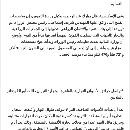
بالتسليم
.
وفى الإسكندرية، قال مبارك عبدالرحمن، وكيل وزارة التموين، إن مخصصات
القمح التى وافق عليها المهندس شريف إسماعيل، رئيس مجلس الوزراء، تم
توريدها إلى بنك التنمية والائتمان الزراعى لتحويلها إلى الجمعيات الزراعية
والتجار (الجهات التى تسلمت القمح)، تمهيداً لصرفها بدءاً من اليوم. وأوضح
أن وزارة المالية نفذت تعليمات رئيس الوزراء، وبدأت ضخ مستحقات
المزارعين، وأشار إلى أن إجمالى المحصول المورد إلى الشون بلغ
109
آلاف
و721 طناً و470 كيلو منذ بدء موسم الحصاد
.
*تواصل حرائق الأسواق التجارية بالقاهرة.. وتجار: النيران طالت أوراقًا ودفاتر
بالملايين
بعد أن هدأت الأصوات الصاخبة، التي لا تتوقف طوال النهار وأغلقت المحال
التجارية أبوابها بمنطقة “التربيعة” كسر هدوء المكان صوت انفجارات متتالية،
وحريق هائل التهم عددا من محلات تجارة الأقمشة بالمنطقة، وذلك بعد أيام
قليلة من حريق “الرويعي”، لتتواصل حرائق الأسواق التجارية بالقاهرة
.