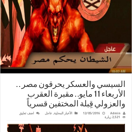
السيسي والعسكر يحرقون مصر . .
الأربعاء 11 مايو. . مقبرة العقرب
والعزولي قِبلة المختفين قسرياً
Admin
12/05/2016
الأخبار المحلية
,
عاجل
اضف تعليق
2,521 زيارة