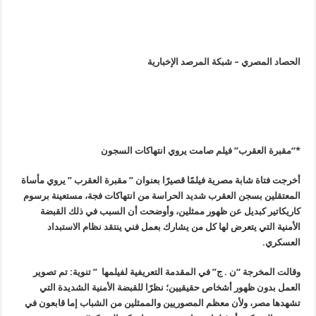
الحصاد المصري – شبكة المرصد الإخبارية
*
“
مقبرة العقرب” فيلم صامت يروي انتهاكات السجون
أخرجت فتاة شابة مصرية فيلمًا قصيرًا بعنوان ” مقبرة العقرب ” يروي مأساة
المعتقلين بسجن العقرب شديد الحراسة من انتهاكات فجة، مستعينة برسوم
كاريكاتير كبديل عن ظهور ممثلين، وأوضحت أن السبب في ذلك القبضة
الأمنية التي يتعرض لها كل من يشارك بعمل فني ينتقد نظام الاستبداد
العسكري.
وقالت المخرجة “ن . ج” في المقدمة التعريفية لفيلمها ” تنوية: تم تصوير
العمل بدون ظهور أشخاص حقيقيين؛ نظرًا للقبضة الأمنية الشديدة التي
تشهدها مصر، ولأن معظم المصوريين والممثلين من الشباب إما قابعون في