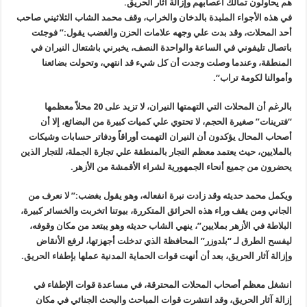
هم يحاولون تمالك أعصابهم وإزالة آثار الحريق
.
في هذه الأجواء الملبدة بالدخان والخراب، وقف محمد الشاب الثلاثيني صاحب
أحد المحلات، وقد بدت علي وجهه علامات الحزن والغضب يقول:” فوجئت
باتصال تليفوني في الساعة والواحدة النصف، يخبرني باشتعال النيران في
المنطقة، وعندما وصلت وجدت أن كل شيء قد انتهي، وتحولت بضائعنا
وأموالنا لكومة تراب
“.
بالرغم أن المحلات التي التهمتها النيران، لا تزيد على 20 محلاً معظمها
“فترينات” صغيرة الحجم، لا تحتوي علي كميات كبيرة من البضائع، إلا أن
أصحاب المحال يؤكدون أن النيران التهمت أوراقاً ودفاتر حسابات وشيكات
بالملايين، حيث يعتمد معظم التجار بالمنطقة علي تجارة الجملة، للتجار الذين
يحضرون من جميع أنحاء الجمهورية لشراء الأقمشة من الأزهر
.
ويكمل محمد حديثه وقد زادت نبرة انفعاله، وهو يقول بغضب:” لا نعرف من
الجاني ومن يقف وراء هذه الحرائق المتكررة، بيوتنا اتخربت والخسائر كبيرة،
البلاطة في الأزهر بملايين”، ينهي الشاب حديثه وهو يبتعد من مكان وقوفه،
ليفسح الطرق لـ “بلدوزر” المحافظة الذي تدخلت أجهزتها، لرفع الأنقاض
وإزالة آثار الحريق، بعد أن أنهت قوات الحماية المدنية عملها بإطفاء الحريق
.
انشغل معظم أصحاب المحلات المحترقة، في مساعدة قوات الإطفاء في
إزالة آثار الحريق، وقد انتشرت قوات المباحث والبحث الجنائي في مكان