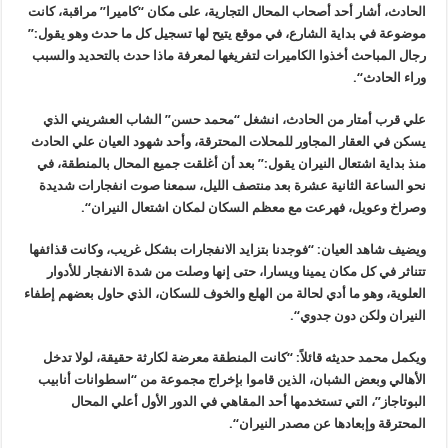
الحادث، أشار أحد أصحاب المحال التجارية، على مكان “كاميرا” مراقبة، كانت
موضوعة في بداية الشارع، في موقع يتيح لها تسجيل كل ما حدث وهو يقول:”
رجال المباحث أخذوا الكاميرات لتفريغها لمعرفة ماذا حدث بالتحديد والسبب
وراء الحادث
“.
علي قرب أمتار من الحادث، انشغل “محمد حسن” الشاب العشريني الذي
يسكن في العقار المجاور للمحلات المحترقة، وأحد شهود العيان علي الحادث
منذ بداية اشتعال النيران يقول
:”
بعد أن أغلقت جميع المحال بالمنطقة، في
نحو الساعة الثانية عشرة بعد منتصف الليل، سمعنا صوت انفجارات شديدة
وصراخ وعويل، فهرعت مع معظم السكان لمكان اشتعال النيران
“.
ويضيف شاهد العيان: “فوجدنا بتزايد الانفجارات بشكل غريب، وكانت قذائفها
تتناثر في كل مكان يمينا ويسارا، حتى إنها وصلت من شدة الانفجار للأدوار
العلوية، وهو ما أدي لحالة من الهلع والخوف للسكان، الذي حاول بعضهم إطفاء
النيران ولكن دون جدوي
“.
ويكمل محمد حديثه قائلاً: “كانت المنطقة معرضة لكارثة حقيقة، لولا تدخل
الأهالي وبعض الشبان، الذين قاموا بإخراج مجموعة من “اسطوانات أنابيب
البوتاجاز”، التي تستخدمها أحد المقاهي في الدور الأول أعلي المحال
المحترقة وإبعادها عن مصدر النيران
“.