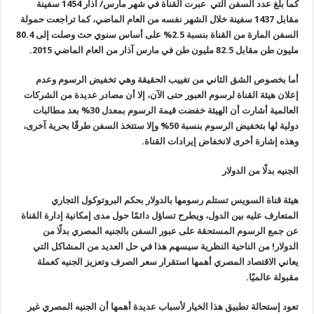
كما بلغ عدد السفن التي عبرت القناة في شهر مارس/ آذار 1454 سفينة
مقابل 1437 سفينة خلال الشهر نفسه من العام الماضي، كما تراجعت حمولة
السفن المارة من القناة بنسبة 2.5% على أساس سنوي حث وصلت إلى 80.4
مليون طن مقابل 82.5 مليون طن في مارس آذار من العام الماضي 2015.
أما بخصوص الشق الثاني من تغييب الحقيقة وهي تخفيض الرسوم وعدم
إعلان هيئة القناة لرسوم العبور حتى الآن، إلا أن مصادر عديدة من الشركات
العالمية أشارت أن الهيئة خفضت قيمة الرسوم بمعدل 30% بعد مطالبات
دولية لها بتخفيض الرسوم بنسبة 50% وإلا ستتخذ السفن طرقًا بحرية آخرى،
وهذه إشارة أخرى لانخفاض إيرادات القناة.
الجنيه بدلًا من الدولار
هيئة قناة السويس تستلم رسومها بالدولار بحكم البروتوكول التجاري
المتعارف عليه بين الدول، ويطرح تساؤل دائمًا حول مدى إمكانية إدارة القناة
عن جمع الرسوم المستحقة على عبور السفن بالجنيه المصري بدلًا من
الدولار! من الناحية النظرية سيسهم هذا في حل العديد من المشاكل التي
يعاني الاقتصاد المصري أهمها استقرار سعر الصرف وتعزيز الجنيه كعملة
مقبولة عالميًا.
تعود إستحالة تطبيق هذا الخيار لأسباب عديدة أهمها أن الجنيه المصري غير