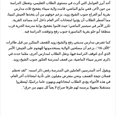
أحد أبرز العوامل التي أثرت في مستوى الطلاب التعليمي، وتعطل الدراسة
من حين لآخر، ففي مايو الماضي، قامت ولاية سيناء بتفخيخ ثلاث مدارس
بقرية أبو العراج جنوب الشيخ زويد، بزعم خوفهم من أن يتخذها الجيش كمينا،
مما أضطر الطلاب أن يؤدوا امتحانات آخر العام داخل أحد مساجد القرية،
تكرر الأمر في سبتمبر الماضي؛ حيث قاموا بتفخيخ بوابة مدرسة الحرية قرب
منطقة أبو حلو بقرية الماسورة جنوب رفح وتوقفت الدراسة فيه
.
كما تتعرض مدارس مدينتي رفح والشيخ زويد للقصف المتكرر من قبل طائرات
“
الأف 16″، بزعم أن مسلحين الولاية يستخدمونها للهجوم على الجيش؛ الأمر
الذي أدى لتوقف الدراسة فيها، ونقل الطلاب لمدارس أخرى، مثلما حدث في
ذكرى تحرير سيناء الماضية، من قصف لمدرسة العكور جنوب الشيخ زويد
.
ويقول أحد المدرسين العاملين في المدرسة رفض ذكر اسمه: “لقد تحطم
فصلان نتيجة القصف، ونحن مفترض مقبلون على تأدية امتحانات آخر العام،
في هذه الأجواء يؤدي الطلاب امتحاناتهم وينهون عاما دراسيًا، لينتظروا
مستقبلا مجهولا يرسمه لهم طرفا صراع لا يعبأ كل منهم من حرق
“.