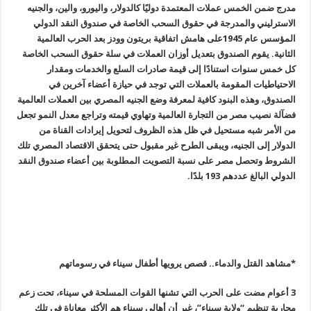
مدرج ضمن الخمس عملات المعتمدة دوليًا كالدولار، واليورو، والين، والجنيه
الاسترليني والمدرجة في حقوق السحب الخاصة في صندوق النقد الدولي
المؤسس عام 1945على هامش اتفاقية بريتون وودز بعد الحرب العالمية
الثانية. يقوم الصندوق بتعديل أوزان العملات في سلة حقوق السحب الخاصة
كل خمس سنوات استنادًا إلى قيمة صادرات السلع والخدمات ومقدار
الاحتياطيات المقومة بالعملات التي توجد في حيازة أعضاء آخرين في
الصندوق، وهذه البنود كافية لمعرفة وضع الجنيه المصري بين العملات العالمية
فضآلة نصيب مصر من التجارة العالمية وتهاوي قيمته وتراجع معدل النمو تجعل
من الأمر شبه مستحيل في ظل هذه الظروف لتحويل إيرادات القناة من
الدولار إلى الجنيه، ويبقى الطرح غير مقبول حتى يتحقق الاقتصاد المصري تلك
الشروط وتحصل مصر على نسبة التصويت المطلوبة بين أعضاء صندوق النقد
الدولي البالغ عددهم 193 بلدًا.
*مشاهد القتل والدماء.. قصص يرويها أطفال سيناء في رسوماتهم
3 أعوام مضت على الحرب التي تشنها القوات المسلحة في سيناء، تحت زعم
محاربة تنظيم “ولاية سيناء”، غير أن أهالي سيناء هم الأكثر معاناة في تلك