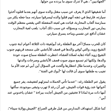
“
الجهاديين” ، هي لا تدرك سوى ما يردده من حولها
.
أما شقيقها الذي لا يعرف عن سبب مقتل والده سوى أنهم بعدما قتلوه أخذوا
سيارته، فارتبط في ذهنه أنهم قتلوا والده ليسرقوا سيارته، مما جعله يكثر من
ممارسة ألعاب المحاربة، فباتت هي لعبته المفضلة التي يقضي معظم الوقت
يمارس دور المحارب، وبسؤاله عن سبب ذلك أجاب: بلعب لعبة المحارب
عشان أدافع عن نفسي وماحد يسرق سيارتي
.
كان للحرب مسارًا آخر مع الطفلة رغد أبولفيتة ذات الثلاثة أعوام ابنة جنوب
الشيخ زويد، والتي تُوفي والدها في قصف للأباتشي على مسجد قريتهم جنوب
الشيخ زويد أثناء ذهابه لصلاة العشاء، انتظرت الطفلة سماع صوت عودة
والدها، ولكنها لم تسمع سوى صوت قصف الأباتشي وصرخات والدتها
والجيران، وعندما طال انتظارها وألحت في السؤال أين أبي لم تجد الأم ما
تجيب به طفلتها سوى أن قالت لها “أبوك في الجنة
“.
يقول عم الطفلة رغد: “عندما تأتي الحملات لمنزلهم لتفتيشه، يفر جميع
أخواتها عند رؤية قوات الجيش، غير أن رغد لا تهرب وتبقى موجودة، سألتها
أمها ذات مرة لماذا لا تختبئين من الجيش أجابت ببراءة ” عشان ياخدوني عند
أبي
“.
كما شكل استهداف المدارس من قبل طرفي الصراع “الجيش وولاية سيناء”،