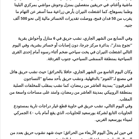
ماشية وأغنام، في حريقين منفصلين بمنزل وحوش مواشي بمركزي البلينا
وطما بسوهاج، كما اشتعلت النيران بأرض زراعية مما أسفر عن التهام ما
يقرب من 50 فدان قمح، ووصلت تقديرات الخسائر مالية إلى نحو 500 ألف
جنيه
.
وفي السابع من الشهر الجاري، نشب حريق في 6 منازل وأحواش بقرية
“نجوع بندار”، بدائرة مركز جرجا، دون إصابات أو خسائر بشرية، وفي اليوم
التالي اشتعلت النيران في يخت سياحي ضخم أثناء رسوه أمام إحدى القرى
السياحية بمنطقة الممشى السياحي، جنوب الغردقة
.
وكان اليوم التاسع من الشهر الجاري، حافلا بالحرائق؛ حيث نشب حريق هائل
في مصنع لـ”الفوم” بالدقهلية، ونشب حريق بأحد مصانع “النساجون
الشرقيون
”
بمدينة العاشر من رمضان، كما نشب بمقلب للمخلفات الصلبة
بمنطقة الروبيكي بمدينة العاشر من رمضان، وامتد على مساحات واسعة من
المقلب
.
وفي اليوم التالي، نشب حريق في حاوية قطع غيار دراجات نارية بمستودع
الحاويات التابع لشركة بورسعيد للحاويات، الذي يقع أمام باب ٤٠ الجمركي
لميناء بورسعيد الغربي
.
في حين لم يخلُ اليوم الأربعاء من الحرائق؛ حيث شهد نشوب حريق بعدد من