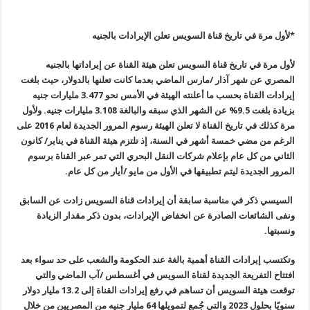
*لأول مرة في تاريخ قناة السويس تعلن الإيرادات بالجنيه
لأول مرة في تاريخ قناة السويس تعلن هيئة القناة عن إيراداتها بالجنيه
المصري عن شهر آذار /مارس الماضي بعدما كانت تعلنها بالدولار، حيث بلغت
إيرادات القناة بحسب ما أعلنته الهيئة في الأمس نحو 3.477 مليارات جنيه
بزيادة بلغت 9.5% عن الشهر الذي سبقه والبالغة 3.108 مليارات جنيه. ولأول
مرة كذلك في تاريخ القناة لا تعلن الهيئة رسوم المرور الجديدة لعام 2016 على
الرغم من مضي خمسة أشهر في السنة، إذ تلتزم هيئة القناة في يناير/ كانون
الثاني من كل عام بإعلام شركات النقل البحري التي تمر عبر القناة برسوم
المرور الجديدة ليتم تطبيقها في الأول من مايو /أيار من كل عام.
السيسي ذكر في مناسبة سابقة أن إيرادات قناة السويس زادت عن السابق
ونفى الشائعات الصادرة عن انخفاض الإيرادات، بدون ذكر مقدار الزيادة
ونسبتها.
وتكتسب إيرادات القناة أهمية بالغة عند الحكومة والشعب على حد سواء بعد
افتتاح التفريعة الجديدة لقناة السويس في أغسطس /آب الماضي والتي
توقعت هيئة السويس أن تساهم في رفع إيرادات القناة إلى 13.2 مليار دولار
سنويًا بحلول 2023 والتي جُمع لتمويلها 64 مليار جنيه من المصريين من خلال