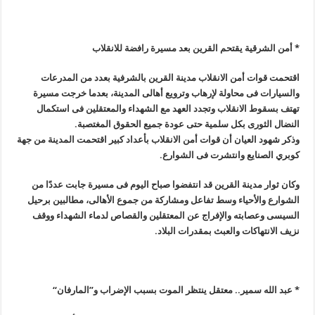
*
أمن الشرقية يقتحم القرين بعد مسيرة رافضة للانقلاب
اقتحمت قوات أمن الانقلاب مدينة القرين بالشرفية بعدد من المدرعات
والسيارات فى محاولة لإرهاب وترويع أهالى المدينة، بعدما خرجت مسيرة
تهتف بسقوط الانقلاب وتجدد العهد مع الشهداء والمعتقلين فى استكمال
النضال الثورى بكل سلمية حتى عودة جميع الحقوق المغتصبة
.
وذكر شهود العيان أن قوات أمن الانقلاب بأعداد كبير اقتحمت المدينة من جهة
كوبري الصنايع وانتشرت فى الشوارع
.
وكان ثوار مدينة القرين قد انتفضوا صباح اليوم فى مسيرة جابت عددًا من
الشوارع والأحياء وسط تفاعل ومشاركة من جموع الأهالى، مطالبين برحيل
السيسى وعصابته والإفراج عن المعتقلين والقصاص لدماء الشهداء ووقف
نزيف الانتهاكات والعبث بمقدرات البلاد
.
*
عبد الله سمير.. معتقل ينتظر الموت بسبب الإضراب و”المارفان
“