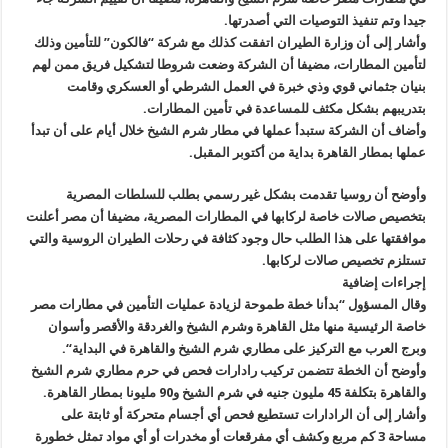
جيدا وتم تنفيذ التوصيات التي أصدرتها
.
وأشار إلى أن وزارة الطيران اتفقت كذلك مع شركة “فالكون” للتأمين وذلك
لتأمين المطارات، مضيفا أن الشركة وضعت شروطا لتشكيل فريق ممن لهم
بنيان جثماني قوي وذي خبرة في العمل الشرطي أو العسكري وقامت
بتدريبهم بشكل مكثف للمساعدة في تأمين المطارات
.
وأضاف أن الشركة ستبدأ عملها في مطار شرم الشيخ خلال أيام على أن تبدأ
عملها بمطار القاهرة بداية من أكتوبر المقبل
.
وأوضح أن روسيا تقدمت بشكل غير رسمي بطلب للسلطات المصرية
بتخصيص صالات خاصة لركابها في المطارات المصرية، مضيفا أن مصر أعلنت
موافقتها على هذا الطلب حال وجود كثافة في رحلات الطيران الروسية والتي
تستلزم تخصيص صالات لركابها
.
إجراءات إضافية
وقال المسؤول “بدأنا خطة طموحة لزيادة عمليات التأمين في مطارات مصر
خاصة الرئيسية منها مثل القاهرة وشرم الشيخ والغردقة والأقصر وأسوان
وبرج العرب مع التركيز على مطاري شرم الشيخ والقاهرة في البداية
“.
وأوضح أن الخطة تتضمن تركيب رادارات فحص في حرم مطاري شرم الشيخ
والقاهرة بتكلفة 45 مليون جنيه في شرم الشيخ و90 مليونا بمطار القاهرة
.
وأشار إلى أن الرادارات تستطيع فحص أي أجسام متحركة أو ثابتة على
مساحة
3
كم مربع وكشف أي مفرقعات أو مخدرات أو أي مواد تمثل خطورة