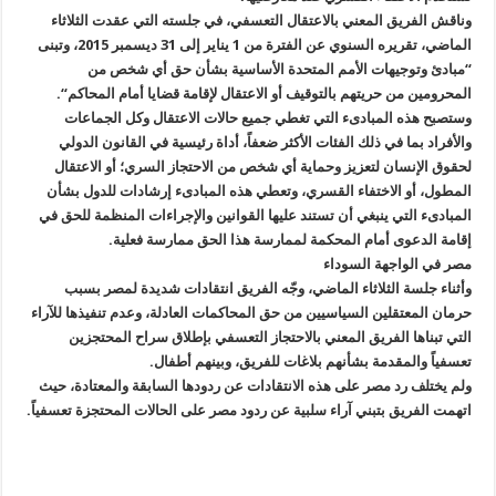
وناقش الفريق المعني بالاعتقال التعسفي، في جلسته التي عقدت الثلاثاء
الماضي، تقريره السنوي عن الفترة من 1 يناير إلى 31 ديسمبر 2015، وتبنى
“
مبادئ وتوجيهات الأمم المتحدة الأساسية بشأن حق أي شخص من
المحرومين من حريتهم بالتوقيف أو الاعتقال لإقامة قضايا أمام المحاكم
“.
وستصبح هذه المبادىء التي تغطي جميع حالات الاعتقال وكل الجماعات
والأفراد بما في ذلك الفئات الأكثر ضعفاً، أداة رئيسية في القانون الدولي
لحقوق الإنسان لتعزيز وحماية أي شخص من الاحتجاز السري؛ أو الاعتقال
المطول، أو الاختفاء القسري، وتعطي هذه المبادىء إرشادات للدول بشأن
المبادىء التي ينبغي أن تستند عليها القوانين والإجراءات المنظمة للحق في
إقامة الدعوى أمام المحكمة لممارسة هذا الحق ممارسة فعلية
.
مصر في الواجهة السوداء
وأثناء جلسة الثلاثاء الماضي، وجّه الفريق انتقادات شديدة لمصر بسبب
حرمان المعتقلين السياسيين من حق المحاكمات العادلة، وعدم تنفيذها للآراء
التي تبناها الفريق المعني بالاحتجاز التعسفي بإطلاق سراح المحتجزين
تعسفياً والمقدمة بشأنهم بلاغات للفريق، وبينهم أطفال
.
ولم يختلف رد مصر على هذه الانتقادات عن ردودها السابقة والمعتادة، حيث
اتهمت الفريق بتبني آراء سلبية عن ردود مصر على الحالات المحتجزة تعسفياً
.