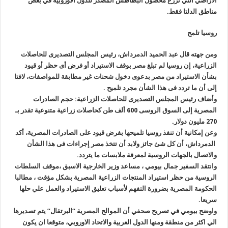
الأراضي التي تزرع محصول البطاطس المصدر للدول الأوروبية في بعض
مناطق الدلتا فقط
.
روسيا تلمح
ومن جهته قال عبد الحميد الدمرداش، رئيس المجلس التصديرى للحاصلات
الزراعية، إن روسيا لم تبلغ مصر بوقف الاستيراد أو فرض أى حظر أو قيود
بشأن الاستيراد من مصر بدعوى دخول شحنات غير مطابقة للمواصفات، لافتا
إلى أن ما تردد فى هذا الشأن مجرد تلميح
.
وأضاف رئيس المجلس التصديرى للحاصلات الزراعية: حجم الصادرات
المصرية إلى السوق الروسى 600 ألف طن كحاصلات زراعية متنوعية تقدر بـ
270 مليون دولار
.
وعن إمكانية أن تنفذ روسيا تلميحها بفرض قيود على الصادرات المصرية، أكد
الدمرداش، أن كل شئ جائز ولابد أن تتخذ مصر إجراءات فى هذا الشأن
والاتصال بالجهات الروسية لمعرفة ملابسات ما يتردد
.
وانتقد السفير جمال بيومي ، مساعد وزير الخارجية الاسبق ،موقف السلطات
الروسية من حظر استيراد المنتجات الزراعية المصرية بشكل مؤقت ، مطالبا
الحكومة المصرية بضرورة التفهم لأسباب تعليق الاستيراد والعمل علي حلها
سريعا
.
واوضح بيومي في تصريح صحفي أن الموالح المصرية “البرتقال” يتم تصديرها
الي اكثر من منطقة ومنها الدول العربية والاتحاد الاوروبي، متوقعا ان يكون