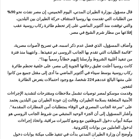
قال مسؤول بوزارة الطيران المدني، اليوم الخميس، إن مصر نفذت نحو 90%
من الطلبات التي تقدمت بها روسيا لاستئناف حركة الطيران بين البلدين،
والتي توقفت منذ أكتوبر الماضي على إثر تحطم طائرة ركاب روسية عقب
إقلاعها من مطار شرم الشيخ في مصر
.
وأضاف المسؤول، الذي فضل عدم ذكر اسمه، في تصريح لأصوات مصرية،
“قائمة الطلبات التي تقدم بها الجانب الروسى تم تنفيذها.. وانتهينا منذ فترة
من تنفيذ أغلبية الشروط وأرسلنا إليهم خطاباً رسمياً بهذا
“.
كانت روسيا أعلنت تعليق رحلاتها الجوية إلى مصر، على خلفية تحطم طائرة
ركاب روسية بوسط سيناء في أكتوبر الماضي ما أدى إلى مقتل جميع من كانوا
على متنها البالغ عددهم 224 شخصا، مع وجود احتمالات بتعرض الطائرة
لتفجير
.
وقدمت موسكو لمصر توصيات تشمل ملاحظات ومقترحات لتشديد الإجراءات
الأمنية المتعلقة بسلامة الطيران، وقالت إن عودة الطيران بين البلدين يعتمد
على “سرعة الجانب المصري في الوفاء بمتطلبات أمن المطارات المقدمة
“.
وأشار المسؤول إلى أن الجزء الوحيد المتبقي من شروط الجانب الروسي هو
ميكنة أبواب دخول الموظفين مع وضع كاميرات مراقبة، واتخاذ إجراءات
لدخول العاملين من بوابات إلكترونية
.
وأوضح أن وزارة الطيران المدني بدأت في تنفيذ طلب ميكنة بوابات دخول