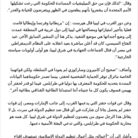
وقال: “لذلك فإن من حق الميليشيات المساندة للحكومة التي رعت تشكيلها
الأمم المتحدة أن يشعروا بأنهم يطعنون في الظهر ويتعرضون للخيانة والغدر”.
وعن دور الغرب في ليبيا قال هيرست : إن “بريطانيا وفرنسا وإيطاليا قامت
فعليا بتأجير امتيازاتها ومصالحها في ليبيا إلى دول عربية في المنطقة عمدت
إلى وضع أجنداتها هي موضع التنفيذ. يذكر هنا أن المشير السابق الآخر، عبد
الفتاح السيسي، كان قد أعلن مباشرة بعيد انقلابه على النظام الديمقراطي
في مصر أن قتال الجماعات الجهادية في شرق ليبيا، هو أولى أولويات سياسته
الخارجية”.
وأضاف: “صحيح أن كاميرون وساركوزي لم يعودا في السلطة، ولكن قواتهما
الخاصة ماتزال توفر الحماية الشخصية لحفتر، بينما تصدر حكومتاهما البيانات
المنددة بتحديه للحكومة المعترف بها دوليا في طرابلس. فيما لو قدر لحفتر أن
يهيمن فسوف يكون كل ما جنيناه أننا استبدلنا الطاغية القذافي بطاغية آخر”.
وقال عن قوات حفتر التي يدعمها الغرب، إلى جانب الإمارات ومصر، إن قوات
حفتر لم يحصل بتاتا أن شاركت في أي قتال ضد تنظيم الدولة في سرت، بل لا
يقاتل هذا الرجل سوى من يتصدون لتنظيم الدولة في شرق ليبيا. كل همه هو
محاربة الحكومة في طرابلس، والتي تدعي البعثة الأممية دعمها.
وأشار إلى أن “أعماله، مثل أعمال تنظيم الدولة الإسلامية، تستهدف إقناع