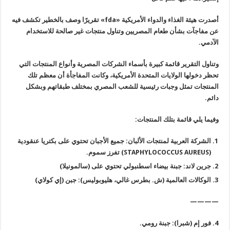
أصدرت هيئة الغذاء والدواء الأمريكية
«fda»
تقريرًا وصف بالخطير تكشف فيه
عن مفاجآت بشأن طعام المصريين وتناول منتجات غير صالحة للاستخدام
الآدمي
.
وتناول التقرير قائمة كبيرة بأسماء الشركات المصرية وأنواع المنتجات التي
تحظر دخولها الولايات المتحدة الأمريكية، وكانت المفاجأة أن معظم تلك
المنتجات تمثل وجبات رئيسية للشعب المصري بمختلف طبقاتهم وبشكل
دائم
.
وفيما يلي قائمة بتلك المنتجات
:
الشركة العربية لمنتجات الألبان: جميع الأجبان تحتوي على بكتريا عنقودية
(STAPHYLOCOCCUS AUREUS)
تفرز سموم
.
جرين لاند: جبنة بيضاء اسطنبولي تحتوي على (سالمونيلا
)
الوكالات العالمية (ش. بطرس غالي، هليوبوليس): جبن (إي كولاي
)
————
فور إم (شبرا): جبنة رومي
.