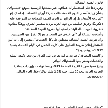
قانون القيمة المضافة
وفي ردها على استفسارات عملائها، عبر صفحتها الرسمية بموقع “فيسبوك”،
بشأن زيادة أسعار تقديم الخدمة، قالت شركة أورانج للاتصالات (خاصة)، إنها
“لم ترفع الأسعار، بل إن الواقع أن قانون القيمة المضافة تم الموافقة عليه
(
حكوميًا) وفرض تطبيقه من جهة الدولة يوم ٨ سبتمبر الجاري، ووفقًا للقانون
فضريبة المبيعات الحالية تم استبدالها بضريبة القيمة المضافة
“.
وأضافت الشركة أن “أي اختلاف في السعر ما هو إلا الفرق بين الضريبتين،
وأن ضريبة القيمة المضافة ستطبق على كل الخدمات”، مشيرة إلى أنه “من
المنتظر إعلان طريقة التطبيق على كارت الشحن في الأيام القادمة، بنسبة
22% كضريبة جديدة
“.
و”القيمة المضافة”، ضريبة مركبة تفرض على الفرق بين سعر تكلفة السلع
والخدمات وسعر بيعها للمستهلك النهائي
.
وتبلغ نسبة ضريبة القيمة المضافة 13%، وسط توقعات بإيرادات إضافية
للخزينة العامة بنحو 20 مليار جنيه (2.25 مليار دولار) خلال العام المالي
2016/2017.
*مطالب روسيا لعودة الطيران… وما نفذته مصر