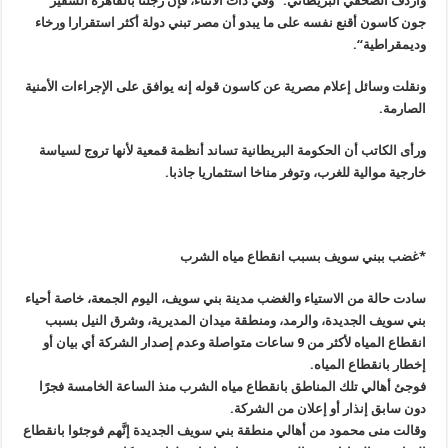
وأردف الصحفي البريطاني: “وفي ذات الأثناء، فإن رجلنا بالقاهرة السفير
جون كاسون أقنع نفسه على ما يبدو أن مصر تبني دولة أكثر استقرارا ورخاء
وديمقراطية
“.
ونقلت وسائل إعلام مصرية عن كاسون قوله إنه يوافق على الإجراءات الأمنية
الصارمة
.
ورأى الكاتب أن الحكومة البريطانية تساند أنظمة قمعية لأنها تروج لسياسة
خارجية موالية للغرب، وتوفر مناخا استثماريا جاذبا
.
*غضب ببني سويف بسبب انقطاع مياه الشرب
سادت حالة من الاستياء والغضب مدينة بني سويف، اليوم الجمعة، خاصة أحياء
بني سويف الجديدة، والرمد، ومنطقة ميدان المديرية، وشرق النيل بسبب
انقطاع المياه لأكثر من 9 ساعات متواصلة وعدم إصدار الشركة أي بيان أو
إخطار بانقطاع المياه
.
فوجئ أهالي تلك المناطق بانقطاع مياه الشرب منذ الساعة الخامسة فجرًا
دون سابق إنذار أو إعلان من الشركة
.
وقالت منى محمود من أهالي منطقة بني سويف الجديدة إنَّهم فوجئوا بانقطاع