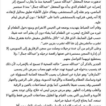
تدهورت صحة المعتقل “عبدالله سمير” الصحية منذ ما يقارب أسبوع، إثر
إضرابه عن الطعام الذي بدأه مع المعتقل “عبدالله جمال” منذ 3 سبتمبر
الماضي، وتم نقله إلى المستشفى، وهناك حاول الأطباء تعليق محاليل لإنقاذه،
إلا أنه رفض، فتركوه بالمستشفى نائما على “البلاط”، دون أي فرش لينام
عليه
.
وقام أحد الضباط بتهديده بوضعه في الحبس الانفرادي ومنع دخول الطعام أو
غيره من الخارج، ليضرب عن الطعام كما يشاء دون أن يعلم أحد عنه شيئا،
حسب قول الضابط، الذي قال له: “تاكل ماتاكلش مفيش حاجة هتفرق معانا،
تشرب ماتشربش إن شا الله تشرب بنزين حتى
“.
وعلى الرغم من أن عدة ترحيلات وصلت من سجن الزقازيق إلى السويس، إلا
أن إدارة السجن مستمرة في تعنتها رافضة ترحيله و”عبدالله جمال”، ولا
يستطيع ذويهما التواصل معهم
.
الجدير بالذكر أن “عبدالله سمير” حالته الصحية لا تسمح له بالإضراب، لأن ذلك
قد يتسبب بدخوله في غيبوبة تهدد حياته، فهو مصاب بمرض نادر يسمى
“
المارفان” وهو عبارة عن اضطراب يصيب الأنسجة الضامة المسؤولة عن
قوة وتماسك العظام والعضلات والأوعية الدموية، ويؤثر على الرئتين والجهاز
العصبي وقد يسبب ضيقا بالتنفس، كما يؤدي لمضاعفات بالعين و الرقبة
والقلب وفقرات الظهر . وهو مرض مزمن ليس له علاج، ولكن توجد بعض
الأدوية و التمارين التي يجب القيام بها لتقليل مضاعفات المرض فقط ولكنها لا
تمنعه، كما يحتاج لإجراء عملية جراحية
.
ويسبب المرض لصاحبه الإصابة بالدوار والغثيان وإجهاد بالقلب من أقل