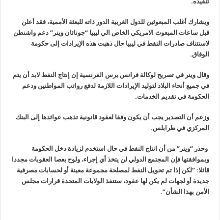
تنفيذه.
ويشارك أغلب المبعوثين للدول الغربية الدور ذاته للبعثة الأممية، فقد أعلن
قبل ساعات المبعوث الامريكي الخاص الي ليبيا “جوناثان وينر” دعم واشنطن
لاستئناف صادرات النفط في ليبيا حال ذهبت هذه الإيرادات إلى حكومة
الوفاق.
وقال وينر في تصريح لوكالة فرانس برس الفرنسية إن إنتاج النفط لابد أن يتم
في جميع أنحاء البلاد لتوليد الإيرادات اللازمة لدفع رواتب المواطنين ودعم
الحكومة في تقديم الخدمات.
وزعم أن التصدير يجب أن يكون وفقا لعقود قانونية تذهب عوائدها إلى البنك
المركزي في طرابلس.
وحذر “وينر” من أن انتاج النفط في حال استخدم لزيادة دخل الحكومة
وبموافقتها فإن المجتمع الدولي لن يتخذ أي إجراء، ولوح بعصا العقوبات مجددا
قائلا: “لكن إذا تم تحويل النفط لمصلحة مجموعة معينة أو لحسابات مصرفية
جديدة أو لجهات لم يكن لها عقود، ستنفذ الولايات المتحدة قرارات مجلس
الأمن بهذا الشأن”.