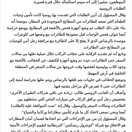
الموظفين، مشيرا إلى أنه سيتم استكماله خلال فترة قصيرة
.
الطلبات الروسية
وقال المسؤول إن أبرز الطلبات التي تقدمت بها روسيا كانت تأمين وجبات
الطعام التي تصعد للطائرات من المطابخ الموجودة في المطار، موضحا أنه
بناء على ذلك الطلب تم وضع أجهزة فحص بالأشعة في المطابخ، ووضع حراسة
أيضا تتولى فحص الوجبات قبل صعودها للطائرات مع وضعها فى كاونترات
موصدة بالرصاص الذي لا يفتح إلا على الطائرة مع مرافقة رجل أمن للوجبات
من المطابخ حتى الطائرات
.
وتابع أنه تم تشديد الرقابة على حقائب الركاب خلال عملية نقلها من صالات
السفر حتى الطائرات، حيث تم وضع أجهزة للكشف عن الحقائب بالأشعة مع
وجود كلاب بوليسية لفحصها وقت خروجها من صالات السفر في المنطقة
الخلفية في أرض المهبط
.
وتوضع الحقائب في حاويات يتم غلقها بالرصاص ويتم نقلها بحراسة أمنية إلى
الطائرات حتى لا تتعرض لأي مراحل يشتبه فيها
.
وأضاف أن الجانب الروسي طالب -زيادة عن باقي شركات الطيران الأخرى
–
بتخصيص رجل أمن يرافق الركاب في سيارات الباص التي ستنقلهم بين
الطائرات وصالات السفر والوصول، وقال إنه “تمت الموافقة عليه (الطلب)
أيضا ونحن نسعى لاتخاذ كل ما يلزم لتأمين مطاراتنا وركابنا والسياح
“.
وقال المسؤول إن من بين الإجراءات التي تم اتخاذها لضمان أمان المطارات
هو الاتفاق مع شركة “كونترول ريسكس” البريطانية لتقييم الإجراءات الأمنية
في مطارات مصر خاصة شرم الشيخ والقاهرة، مضيفا أن تقييم الشركة جاء