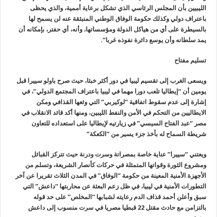
الليبيين بأن المجلس الرئاسي الذي تشكل برعاية أممية، والذي يحظى
باعتراف دولي وكذلك حكومة الوفاق الوطني المنبثقة عنه لن يسمح لها
بالسيطرة على أي من هياكل الدولة ومؤسساتها، وأنه، أي حفتر، بإمكانه أن
يمد سلطانه وأن يوسع دائرة نفوذه غربا”.
تسليم مفتاح
ويسعى الغرب إلى تقسيم ليبيا في دور أكثر خبثا، حيث صرح باولو سييرا قبل
يومين أن “إيطاليا تلعب دورا مهما في ليبيا باعتراف المجتمع الدولي”، في
إشارة إلى عدم سقوط اتفاقية “لوكيربي” التي وثعها القذافي ومكن
الايطاليين من التحكم في الأمن والنفط الليبين، ومنها أكد قائد الانقلاب في
مصر “عبد الفتاح السيسي” في زيارتيه لإيطاليا على استعداده للتعاون
شريطة السماح له بأخذ جزء يسير من “الكعكة”
ويعتني “سييرا” عناية خاصة بمصراتة وسرت ودرنة حيث تتركز القبائل
ومشروع الثورة وقواتها المتمثلة في حركات كأنصار الشريعة، وتسلم من
الأجهزة الأمنية المعينة من حكومة “الوفاق” في المدن الثلاث تقريرا عن آخر
التطورات الأمنية في ليبيا، في ظل زعم البعثة عن محاربتها “داعش” التي
سبق وأعلن أحمد قذاف الدم رعايته لشبابها “المخلص” على حد قوله
بالتزامن مع حادث مقتل 22 قبطيا مصريا في سرت منسوب إلى داعش