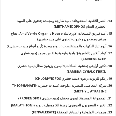
———–
النصر للأغذية المحفوظة: بامية طازجة ومجمدة (تحتوي على المبيد
الحشري السام
METHAMIDOPHOS)
أميد فيردي للمنتجات الاورجانيك
Amd Verde Organic House:
نعناع
مجفف ومطحون و خروب (تحتوي على مبيد حشري
)
أروماتيك للنكهات والمستخلصات: بابونج بودرة (أربع أنواع مبيدات حشرية
)
كولد ألكس (العامرية): بامية ولوخية وقلقاس مجمد (مبيد فطري
CARBENDAZIM)
دكتور أوليفي (منشية السادات): ليمون وزيتون مخلل (مبيد حشري
LAMBDA-CYHALOTHRIN)
إمكو للزيوت: زيتون (مبيد حشري
CHLORPYRIFOS)
شركة المحاصيل المصرية: ملوخية (مبيدات حشرية
THIOPHANATE-
METHYL; ATRAZINE)
المجموعة المصرية: ليمون مجفف (مبيد حشري
PROFENOFOS)
الخبراء المصريون الجوهري: زهرة الكاموميل (بابونج
) (MALATHION)
مجمدات الملوخية والسبانخ المجففة
(FENVALERATE)