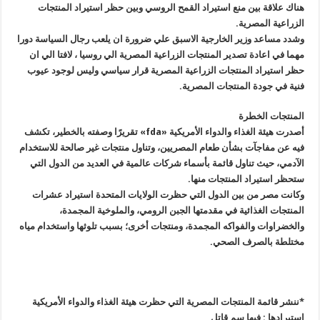
هناك علاقة بين منع استيراد القمح الروسي وبين حظر استيراد المنتجات
الزراعية المصرية
.
وشدد مساعد وزير الخارجية الاسبق علي ضرورة ان يلعب رجال السياسة دورا
مهما في اعادة تصدير المنتجات الزراعية المصرية الي روسيا ، لافتا الي ان
حظر استيراد المنتجات الزراعية المصرية قرار سياسي وليس لوجود عيوب
فنية في جودة المنتجات المصرية
.
المنتجات الخطرة
أصدرت هيئة الغذاء والدواء الأمريكية
«fda»
تقريرًا وصفته بالخطير، تكشف
فيه عن مفاجآت بشأن طعام المصريين، وتناول منتجات غير صالحة للاستخدام
الآدمي، حيث تناول قائمة بأسماء شركات عالمية في العديد من الدول التي
ستحظر استيراد المنتجات منها
.
وكانت مصر من بين الدول التي حظرت الولايات المتحدة استيراد عشرات
المنتجات الغذائية في مقدمتها الجبن الرومي، والملوخية المجمدة،
والخضراوات والفواكه المجمدة، ومنتجات أخرى؛ بسبب تلوثها واستخدام مياه
مختلطة بالصرف الصحي
.
*ننشر قائمة المنتجات المصرية التي حظرت هيئة الغذاء والدواء الأمريكية
إستيرادها : فيها سم قاتل