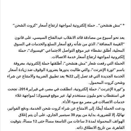
*
“
مش هنشحن”.. حملة إلكترونية لمواجهة ارتفاع أسعار “كروت الشحن
“
بعد نحو أسبوع من مصادقة قائد الانقلاب عبدالفتاح السيسي، على قانون
“
القيمة المضافة”، الذي من شأنه رفع أسعار السلع والخدمات في السوق
المحلية، أطلق نشطاء عبر موقع التواصل الاجتماعي “فيسبوك”، حملة
إلكترونية لمواجهة ارتفاع أسعار خدمة الاتصالات
.
الحملة التي رفعت شعار “مش هنشحن”، أطلقتها حملة إلكترونية، معروفة
باسم
“
ثورة الإنترنت”، والتي طالبت بدورها بضرورة الوقوف ضد زيادة أسعار
الخدمة الجديدة التي قد تصل إلى 22% بعد تطبيق الضريبة والامتناع عن شراء
وشحن كروت المحمول
.
و”ثورة الإنترنت”، حملة إلكترونية، انطلقت في مصر، في فبراير 2014، نجحت
في استقطاب نحو مليون مستخدم لها، عبر موقع فيسبوك؛ لمواجهة غلاء
خدمات الاتصالات في مصر مع سوء الأداء
.
ودعت الحملة أيضًا، إلى الامتناع عن شراء كروت شحن الخدمة، ودفع الفواتير،
نهائيًا، إلا للضرورة، بداية من يوم 30 سبتمبر الجاري، على أن يتم إغلاق
الهواتف المحمولة لمدة 3 ساعات من التاسعة مساءً حتى 12 مساءً، بتوقيت
القاهرة، من تاريخ الانطلاق ذاته
.