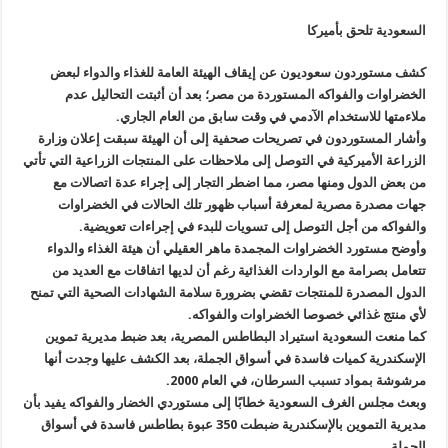
السعودية تلحق بأميركا
كشف مستوردون سعوديون عن إيقاف الهيئة العامة للغذاء والدواء لبعض
الخضراوات والفواكه المستوردة من مصر؛ بعد أن أثبتت التحاليل عدم
ملاءمتها للاستخدام الآدمي في وقت سابق من العام الجاري
.
وأشار المستوردون في تصريحات صحفية إلى أن الهيئة سبقت إعلان وزارة
الزراعة الأميركية في التوصل إلى ملاحظات على المنتجات الزراعية التي تأتي
من بعض الدول ومنها مصر، مما اضطر التجار إلى إجراء عدة اتصالات مع
جهات مصدرة مصرية لمعرفة أسباب ظهور تلك الحالات في الخضراوات
والفواكه من أجل التوصل إلى تسويات للبدء في إجراءات تعويضية
.
وأوضح مستورد الخضراوات المجمدة ماهر العقيلي أن هيئة الغذاء والدواء
تتعامل بصرامة مع الواردات الغذائية رغم أن لديها اتفاقات مع العديد من
الدول المصدرة للمنتجات تقضي بضرورة سلامة الشهادات الصحية التي تمنح
لأي منتج غذائي خصوصا الخضراوات والفواكه
.
كما منعت السعودية استيراد البطاطس المصرية، بعد ضبط مديرية تموين
الإسكندرية كميات فاسدة في أسواق الجملة، بعد الكشف عليها وجدت أنها
مرشوشة بمواد تسبب السرطان، في العام 2000
.
وبعث مجلس الغرف السعودية خطابًا إلى مستوردي الخضار والفواكه يفيد بأن
مديرية التموين بالإسكندرية ضبطت 350 عبوة بطاطس فاسدة في أسواق
الجملة
.