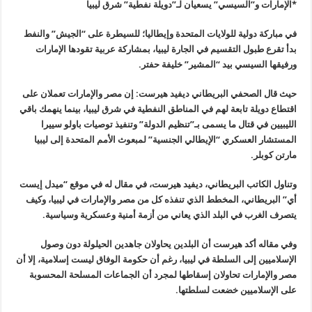
*الإمارات و”السيسي” يسعيان لـ”دويلة نفطية” شرق ليبيا
في مباركة دولية للولايات المتحدة وإيطاليا؛ للسيطرة على “الجيش” والنفط
بدأ تقرع طبول التقسيم في الجارة ليبيا، بمشاركة عربية تقودها الإمارات
ورفيقها السيسي بيد “المشير” خليفة حفتر.
حيث قال الصحفي البريطاني ديفيد هيرست: إن مصر والإمارات تعملان على
اقتطاع دويلة تابعة لهم في المناطق النفطية في شرق ليبيا، بينما ينهمك باقي
الليبيين في قتال ما يسمى بـ”تنظيم الدولة” وتنفيذ توصيات باولو سييرا
المستشار العسكري “الإيطالي الجنسية” لمبعوث الأمم المتحدة إلى ليبيا
مارتن كوبلر.
وتناول الكاتب البريطاني، ديفيد هيرست، في مقال له في موقع “ميدل إيست
أي” البريطاني، المخطط الذي تنفذه كل من مصر والإمارات في ليبيا، وكيف
يتصرف الغرب في البلد الذي يعاني من أزمة أمنية وعسكرية وسياسية.
وفي مقاله أكد هيرست أن البلدين يحاولان جاهدين الحيلولة دون وصول
الإسلاميين إلى السلطة في ليبيا، رغم أن حكومة الوفاق ليست إسلامية، إلا أن
مصر والإمارات تحاولان إسقاطها لمجرد أن الجماعات المسلحة المحسوبة
على الإسلاميين خضعت لسلطتها.