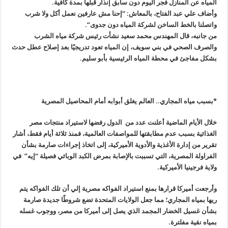
المياه عن المنازل فجر اليوم دون سابق إنذار قبلها بمدة كافية
.
وأضاف علي عبد الفتاح، بالمعاش: “إحنا مش عارفين نعمل أكل ولا شرب
واتصلنا بالخط الساخن لشركة المياه دون جدوى
“.
من جانبه، قال المهندس محمد سعيد نشأت رئيس شركة مياه الشرب
والصرف الصحي في بني سويف، إن المياه تعود تدريجيًا بعد إصلاح عطل حدث
بشكل مفاجئ في محطة المياه الرئيسية بأبو سليم
.
*بسبب مياه المجاري.. العالم يغلق أبوابه أمام المحاصيل المصرية
خلال الأيام الماضية أعلنت عدد من الدول رفضها لاستيراد منتجات مصر
الغذائية بسبب عدم مطابقتها للمواصفات العالمية، فمنذ ثلاثة أيام فقط، أشار
تقرير من إدارة الأغذية والأدوية الأميركية، إلى اتخاذ إجراءات صارمة بشأن
الفراولة المصرية، التي تسببت بالإصابة بمرض الكبد الوبائي فصيلة “إيه
”
في
ولاية فرجينيا الأميركية
.
وأرجعت أميركا قرارها بمنع استيراد الفواكه مصرية إلي أن تلك الفواكه يتم
ريها بمياه المجاري؛ مما جعل الولايات المتحدة تضع شروطًا جديدة صارمة
بشأن غسيل الخضار المجمد الذي يصل إلى أميركا من مصر، ووجوب غسله
بمياه نقية مفلترة
.