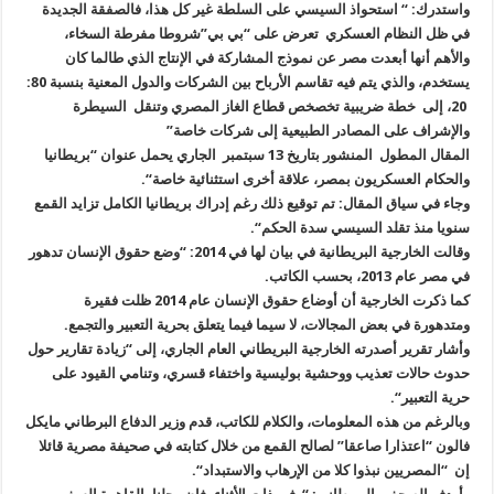
واستدرك: “ استحواذ السيسي على السلطة غير كل هذا، فالصفقة الجديدة
في ظل النظام العسكري تعرض على “بي بي”شروطا مفرطة السخاء،
والأهم أنها أبعدت مصر عن نموذج المشاركة في الإنتاج الذي طالما كان
يستخدم، والذي يتم فيه تقاسم الأرباح بين الشركات والدول المعنية بنسبة 80:
20، إلى خطة ضريبية تخصخص قطاع الغاز المصري وتنقل السيطرة
والإشراف على المصادر الطبيعية إلى شركات خاصة
”
المقال المطول المنشور بتاريخ 13 سبتمبر الجاري يحمل عنوان “بريطانيا
والحكام العسكريون بمصر، علاقة أخرى استثنائية خاصة
“.
وجاء في سياق المقال: تم توقيع ذلك رغم إدراك بريطانيا الكامل تزايد القمع
سنويا منذ تقلد السيسي سدة الحكم
“.
وقالت الخارجية البريطانية في بيان لها في 2014: “وضع حقوق الإنسان تدهور
في مصر عام 2013، بحسب الكاتب
.
كما ذكرت الخارجية أن أوضاع حقوق الإنسان عام 2014 ظلت فقيرة
ومتدهورة في بعض المجالات، لا سيما فيما يتعلق بحرية التعبير والتجمع
.
وأشار تقرير أصدرته الخارجية البريطاني العام الجاري، إلى “زيادة تقارير حول
حدوث حالات تعذيب ووحشية بوليسية واختفاء قسري، وتنامي القيود على
حرية التعبير
“.
وبالرغم من هذه المعلومات، والكلام للكاتب، قدم وزير الدفاع البرطاني مايكل
فالون “اعتذارا صاعقا” لصالح القمع من خلال كتابته في صحيفة مصرية قائلا
إن “المصريين نبذوا كلا من الإرهاب والاستبداد
“.