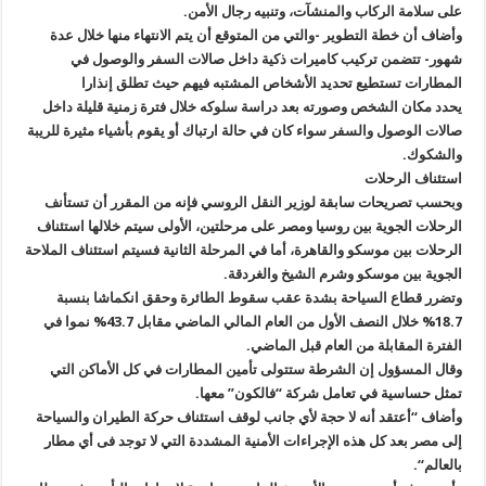
على سلامة الركاب والمنشآت، وتنبيه رجال الأمن
.
وأضاف أن خطة التطوير -والتي من المتوقع أن يتم الانتهاء منها خلال عدة
شهور- تتضمن تركيب كاميرات ذكية داخل صالات السفر والوصول في
المطارات تستطيع تحديد الأشخاص المشتبه فيهم حيث تطلق إنذارا
يحدد مكان الشخص وصورته بعد دراسة سلوكه خلال فترة زمنية قليلة داخل
صالات الوصول والسفر سواء كان في حالة ارتباك أو يقوم بأشياء مثيرة للريبة
والشكوك
.
استئناف الرحلات
وبحسب تصريحات سابقة لوزير النقل الروسي فإنه من المقرر أن تستأنف
الرحلات الجوية بين روسيا ومصر على مرحلتين، الأولى سيتم خلالها استئناف
الرحلات بين موسكو والقاهرة، أما في المرحلة الثانية فسيتم استئناف الملاحة
الجوية بين موسكو وشرم الشيخ والغردقة
.
وتضرر قطاع السياحة بشدة عقب سقوط الطائرة وحقق انكماشا بنسبة
18.7
%
خلال النصف الأول من العام المالي الماضي مقابل 43.7% نموا في
الفترة المقابلة من العام قبل الماضي
.
وقال المسؤول إن الشرطة ستتولى تأمين المطارات في كل الأماكن التي
تمثل حساسية في تعامل شركة “فالكون” معها
.
وأضاف “أعتقد أنه لا حجة لأي جانب لوقف استئناف حركة الطيران والسياحة
إلى مصر بعد كل هذه الإجراءات الأمنية المشددة التي لا توجد فى أي مطار
بالعالم
“.