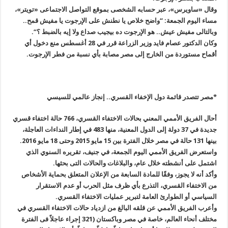
وقال
«
ساويرس»، عبر حسابه الشخصى بموقع التواصل الاجتماعى «تويتر»،
مساء اليوم الجمعة: “واضح خلاص يا نطنش على الإرجوت يا مفيش قمح..
وبالتالى مفيش عيش
..
هو الإرجوت ده بيجيب صداع ولا إيه بالضبط ؟
“.
وكان الدكتور عصام فايد وزير الزراعة قرر في 28 أغسطس منع دخول أي
أقماح مستوردة من الخارج إلى مصر مصابة بأي نسبة من فطر الإرجوت
.
*مصر تتصدر قائمة دول الإخفاء القسري.. إنجاز عالمي للسيسي
أحال الفريق الأممي المعني بحالات الاختفاء القسري، 766 حالة اختفاء قسري
جديدة في 37 دولة إلى الدول المعنية، منها 483 في إطار النداءات العاجلة،
بينها 131 حالة في مصر خلال الفترة بين 15 مايو 2015 وحتى 18 مايو 2016
.
واستعرض الفريق الأممي اليوم الجمعة، في جنيف، تقريره السنوي الذي
اشتمل على أنشطته خلال عام، والبلاغات والحالات التى بحثها
.
وأكد أنه لا يجوز، وفقًا للمادة السابعة من الإعلان المتعلق بحماية الأشخاص
من الاختفاء القسري، التذرع بأي ظرف مثل الحرب أو عدم الاستقرار
السياسي أو الطوارئ العامة لتبرير عمليات الاختفاء القسري
.
وأعرب الفريق الأممي عن قلقه البالغ من ازدياد حالات الاختفاء القسري في
مختلف أنحاء العالم، خاصة في مصر وباكستان (321 إجراء عاجلاً فى الفترة