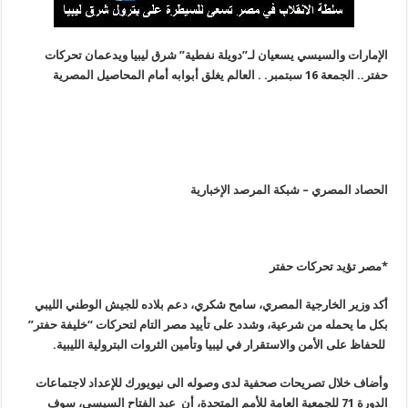
الإمارات والسيسي يسعيان لـ”دويلة نفطية” شرق ليبيا ويدعمان تحركات
حفتر..
الجمعة 16 سبتمبر. . العالم يغلق أبوابه أمام المحاصيل المصرية
الحصاد المصري – شبكة المرصد الإخبارية
*مصر تؤيد تحركات حفتر
أكد وزير الخارجية المصري، سامح شكري، دعم بلاده للجيش الوطني الليبي
بكل ما يحمله من شرعية، وشدد على تأييد مصر التام لتحركات “خليفة حفتر
”
للحفاظ على الأمن والاستقرار في ليبيا وتأمين الثروات البترولية الليبية
.
وأضاف خلال تصريحات صحفية لدى وصوله الى نيويورك للإعداد لاجتماعات
الدورة 71 للجمعية العامة للأمم المتحدة، أن عبد الفتاح السيسي، سوف