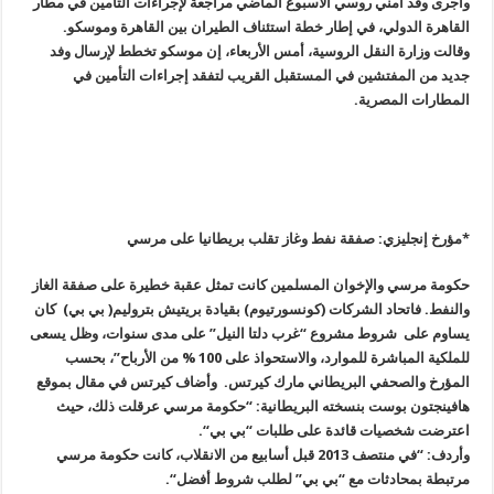
وأجرى وفد أمني روسي الأسبوع الماضي مراجعة لإجراءات التأمين في مطار
القاهرة الدولي، في إطار خطة استئناف الطيران بين القاهرة وموسكو
.
وقالت وزارة النقل الروسية، أمس الأربعاء، إن موسكو تخطط لإرسال وفد
جديد من المفتشين في المستقبل القريب لتفقد إجراءات التأمين في
المطارات المصرية
.
*مؤرخ إنجليزي: صفقة نفط وغاز تقلب بريطانيا على مرسي
حكومة مرسي والإخوان المسلمين كانت تمثل عقبة خطيرة على صفقة الغاز
والنفط. فاتحاد الشركات (كونسورتيوم) بقيادة بريتيش بتروليم( بي بي) كان
يساوم على شروط مشروع “غرب دلتا النيل” على مدى سنوات، وظل يسعى
للملكية المباشرة للموارد، والاستحواذ على 100 % من الأرباح”، بحسب
المؤرخ والصحفي البريطاني مارك كيرتس
.
وأضاف كيرتس في مقال بموقع
هافينجتون بوست بنسخته البريطانية: “حكومة مرسي عرقلت ذلك، حيث
اعترضت شخصيات قائدة على طلبات “بي بي
“.
وأردف: “في منتصف 2013 قبل أسابيع من الانقلاب، كانت حكومة مرسي
مرتبطة بمحادثات مع “بي بي” لطلب شروط أفضل
“.