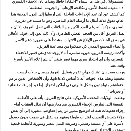
المشمولة)، في ظل ما أسماه “اعتقاداً خاطئاً وهداماً بأن الاختفاء القسري
أداة مفيدة لحفظ الأمن، ومكافحة الإرهاب أو الجريمة المنظمة
“.
كما كشف عن أن عدد الإجراءات العاجلة التي أرسلها إلى الدول المعنية هذا
العام، تفوق ثلاثة أمثال ما أرسله العام الماضي، وهو ما ضمنه في تقريره
السنوي، مؤكداً أنه رغم العدد الكبير من البلاغات التي تصل الفريق، إلا أن ما
يصل الفريق أقل من الحجم الفعلي للظاهرة، وأن ذلك يعود إلى خوف الأهالي
في بعض الحالات من الإبلاغ عن الانتهاك، مشدداً على ضرورة دعم الأسر
وأعضاء المجتمع المدني كي يتمكنوا من مساعدة الفريق
.
وأكدت رئيسة الفريق، حورية سلمي، أنه لا يوجد حد زمني قصير للاختفاء
القسري، وأن أي احتجاز سري مهما قصر ينبغي أن يتم إعلام الأسر بأسرع
وقت عنه
.
وردت مصر بأن “هناك جهاتٍ تقوم بتضليل الفريق بإرسال حالات ليست
مختفية وتعلم هذه الجهات أنه لا أساس لادعاءاتها، وأن الأشخاص الذين تزعم
اختفاءهم متواجدون بشكل قانوني في أماكن احتجاز، إما قيد إجراءات قضائية
أو تحريات
“.
وعلقت الولايات المتحدة الأمريكية على نتائج الفريق، بأنه على الأنظمة
القمعية التى تمارس الإخفاء القسري ضد معارضيها أن تذلل العقبات أمام
إجراء تحقيقات شفافة لتوضيح مصير من يتم إخفاؤهم، مشيرة إلى أن بعض
هؤلاء يتعرض للتعذيب لفترات طويلة ومنهم من يقتل في صمت ودون حصول
الأسرة على أي مستند رسمي، وضربت المثل بمصر وسورية كأنظمة قمعية
تستخدم الاختفاء القسري ضد معارضيها
.