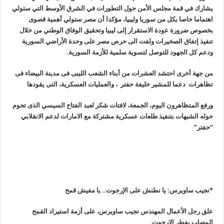
يشارك في قمة مجلس الأمن حول التطورات في الشرق الأوسط التي ستولي
اهتماما خاصا بكل من سوريا وليبيا، مؤكدا أن مصر ستولي أهمية قصوى
بخصوص ضرورة عودة الاستقرار إلى ليبيا وتحقيق الوفاق الوطني من خلال
تنفيذ إتفاق الصخيرات ولفت الى حرص مصر على وحدة الأراضي السورية
ودعم كل الجهود للتوصل لتسوية سلمية للأزمة السورية
.
من جهة أخرى احتشد العشرات من أبناء الشعب الليبى فى مدينة البيضاء فى
تظاهرات دعما للمشير خليفة حفتر ، والعمليات العسكرية، التى يقودها
ورفع المتظاهرون اليوم، الجمعة، لافتات شكر لعبد الفتاح السيسي الذى تحوم
حوله الشبهات بتنفيذ طلعات عسكرية مشتركة مع الامارات لدعم الانقلابي
“حفتر
”
*نجيب ساويرس: يا نطنش على الإرجوت.. يا مفيش قمح
علق رجل الأعمال المهندس نجيب ساويرس، على أزمة استيراد القمح
المصاب بفطر الإرجوت
.