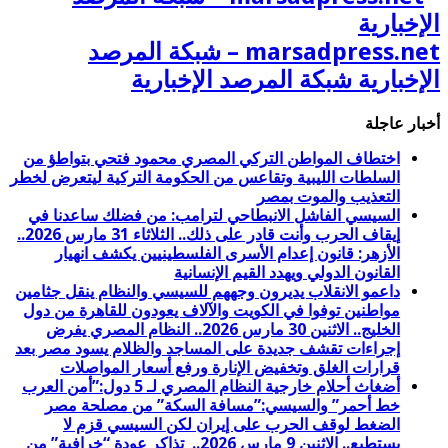
marsadpress.net – شبكة المرصد
الإخبارية شبكة المرصد الإخبارية
أخبار عاجلة
اختطاف المواطن التركي المصري محمود فتحي بتواطؤ من
السلطات الليبية وتقاعس من الحكومة التركية ليتعرض لخطر
التعذيب والموت بمصر
السيسي الفاشل الانبطاحي لترامب: من فضلك ساعدنا في
إيقاف الحرب وأنت قادر على ذلك.. الثلاثاء 31 مارس 2026..
الأزهر: قانون إعدام الأسرى الفلسطينيين يكشف انهيار
القانون الدولي ويهدد القيم الإنسانية
داعمو الانقلاب يديرون وجههم للسيسي والنظام ينقل جثامين
مواطنين توفوا في الكويت والآلاف يعودون للقاهرة من دول
الخليج.. الاثنين 30 مارس 2026.. النظام المصري يفرض
إجراءات تقشف جديدة على المساجد والظلام يسود مصر بعد
قرارات الغلق وتخفيض الإنارة ورفع أسعار المواصلات
أضغاث أحلام خارجية النظام المصري لـ 5 دول:”أمن العرب
خط أحمر” والسيسي:”مسافة السكة” من مصلحة مصر
الضغط لوقف الحرب على إيران لكن السيسي قزم لا
يستطيع.. الاثنين 9 مارس 2026.. تذاكر عودة “خرافية” من