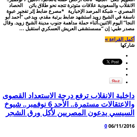
الانقلاب والسعودية علاقات متوترة تتجه نحو طلاق بائن الحصاد
المصري – شبكة المرصد الإخبارية *مصرع ضابط إثر تفجير عبوة
ناسفة في الشيخ زويد استشهد ضابط برتبة مقدم، ويدعى “أحمد أبو
النجا” اليوم الاثنين،أثناء حملة مداهمة جنوب مدينة الشيخ زويد. وقال
مصدر طبي: إن “مسستشفى العريش العسكري استقبل …
أكمل القراءة »
شاركها
داخلية الانقلاب ترفع درجة الاستعداد القصوى
والاعتقالات مستمرة.. الأحد 6 نوفمبر.. شيوخ
السيسي يدعون المصريين لأكل ورق الشجر
0
06/11/2016