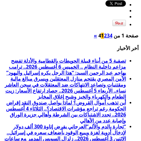
صفحة 1 من 4
4
3
2
1
»
أخر الأخبار
تصفية 5 من أبناء قبيلة الحويطات بالقطامية والأدلة تفضح
مزاعم داخلية النظام .. الخميس 6 أغسطس 2026.. ترامب
يهاجم عبد الرحمن السيد: “هذا الرجل يكره إسرائيل واليهود”
الأمن المصري يقتحم منازل المعتقلين ويسرق مبالغ مالية
ومقتنيات وتصاعد الانتهاكات ضد المعتقلات في سجن العاشر
نساء.. الأربعاء 5 أغسطس 2026.. حصاد ارتفاع الأسعار: زيت
الطعام والكهرباء والخبز وشبح إغلاق المخابز
أين تذهب أموال القروض؟ لماذا يواصل صندوق النقد إقراض
الحكومة رغم تراجع مؤشرات الاقتصاد؟.. الثلاثاء 4 أغسطس
2026.. تجدد الاشتباكات بين الشرطة وأهالي جزيرة الوراق
وإصابة عدد من الأهالي
“تجارة بالدم والألم”العرجاني يفرض إتاوة 300 ألف دولار
لإدخال أدوية لغزة ويبيع الوقود بأضعاف سعره في إسرائيل..
الاثنين 3 أغسطس 2026.. زلزال السويس المدمر مع ساعات