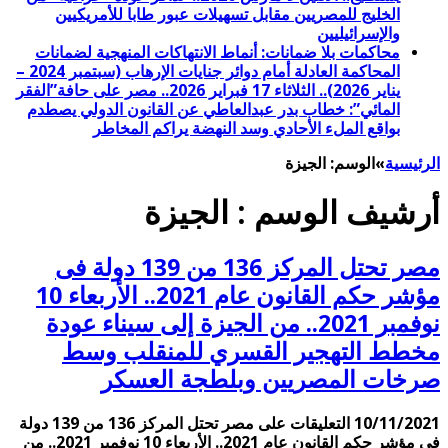
الخليج للمصريين مقابل تسهيلات عبور طابا للأمريكيين
والإسرائيليين
محاكمات بلا ضمانات: أنماط الانتهاكات المنهجية لضمانات
المحاكمة العادلة أمام دوائر جنايات الإرهاب (سبتمبر 2024 –
يناير 2026).. الثلاثاء 17 فبراير 2026.. مصر على حافة”الفقر
المائي”: خطاب بدر عبدالعاطي عن القانون الدولي يصطدم
بواقع الملء الأحادي وسد النهضة يراكم المخاطر
الرئيسية
»
الوسم:
الجيزة
أرشيف الوسم :
الجيزة
مصر تحتل المركز 136 من 139 دولة فى
مؤشر حكم القانون عام 2021.. الأربعاء 10
نوفمبر 2021.. من الجيزة إلى سيناء عودة
مخطط التهجير القسري للمنقلب وسط
صرخات المصريين وبلطجة العسكر
10/11/2021
التعليقات
على مصر تحتل المركز 136 من 139 دولة
فى مؤشر حكم القانون عام 2021.. الأربعاء 10 نوفمبر 2021.. من