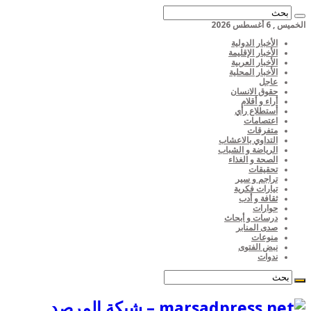
الخميس , 6 أغسطس 2026
الأخبار الدولية
الأخبار الإقليمة
الأخبار العربية
الأخبار المحلية
عاجل
حقوق الانسان
أراء و أقلام
أستطلاع رأي
اعتصامات
متفرقات
التداوي بالاعشاب
الرياضة و الشباب
الصحة و الغذاء
تحقيقات
تراجم و سير
تيارات فكرية
ثقافة و أدب
حوارات
درسات و أبحاث
صدى المنابر
منوعات
نبض الفتوى
ندوات