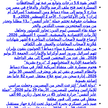
الفجر بقوة 5.6 درجات وتوابع مرعبة تهز المحافظات
المسيّرة تعيد فتح ملف الرصد والإنذار والدفاع في مصر من
مدارج 5 يونيو إلى ميناء دمياط ومن المستفيد؟ إسرائيل أم
إيران؟ وأين الأوكتاجون؟.. الأحد 2 أغسطس 2026م.. 8
منظمات حقوقية تختتم حملة “عايز أتنفس” بـ13 مطلبا وتحذر
من موت المحتجزين بسبب التكدس والحر
حملة بقاء السيسي ليوم الدين: تجاوز للدستور وتجاهل
للأزمات الاقتصادية والمعيشية.. السبت 1 أغسطس 2026..
أوضاع قاسية لأصحاب المعاشات المتأخرة 6 أشهر شهادات
مُحْزِنة لأصحاب المعاشات والعيش على الكفاف
من يقف خلف مسيّرة ميناء دمياط؟ الحوثيون ينفون وإيران
تتهم اسرائيل وبروز اسم أوكرانيا والإمارات.. الجمعة 31 يوليو
2026.. نقل عدد من المختفين قسريًّا إلى مقر الداخلية
بالعاصمة الإدارية لاستخدامهم كـ “دروع بشرية”
هجوم بمسيّرة على منشأة أمريكية للغاز في ميناء دمياط
والنظام المصري ينفي ثم يقر ويعترف.. الخميس 30 يوليو
2026.. إدارة سجن بدر تمنع علاج معتقل عمره 82 عاما بعد
إصابته بغيبوبة
“دولة العبار” انتزعت البحر من المصريين وجعلت مراسي
للإماراتيين ومآسي للمصريين.. الأربعاء 29 يوليو 2026.. “حملة
عايز أتنفس” حرارة تتجاوز 45 درجة تحول زنازين 60 ألف
معتقل في مصر إلى قبور مغلقة
صيد بأمر عسكري بحيرة البردويل تحت إدارة جهاز مستقبل