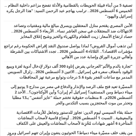
تصفية 5 من أبناء قبيلة الحويطات بالقطامية والأدلة تفضح مزاعم داخلية النظام ..
الخميس 6 أغسطس 2026.. ترامب يهاجم عبد الرحمن السيد: “هذا الرجل يكره
إسرائيل واليهود”
الأمن المصري يقتحم منازل المعتقلين ويسرق مبالغ مالية ومقتنيات وتصاعد
الانتهاكات ضد المعتقلات في سجن العاشر نساء.. الأربعاء 5 أغسطس 2026..
حصاد ارتفاع الأسعار: زيت الطعام والكهرباء والخبز وشبح إغلاق المخابز
أين تذهب أموال القروض؟ لماذا يواصل صندوق النقد إقراض الحكومة رغم تراجع
مؤشرات الاقتصاد؟.. الثلاثاء 4 أغسطس 2026.. تجدد الاشتباكات بين الشرطة
وأهالي جزيرة الوراق وإصابة عدد من الأهالي
“تجارة بالدم والألم”العرجاني يفرض إتاوة 300 ألف دولار لإدخال أدوية لغزة ويبيع
الوقود بأضعاف سعره في إسرائيل.. الاثنين 3 أغسطس 2026.. زلزال السويس
المدمر مع ساعات الفجر بقوة 5.6 درجات وتوابع مرعبة تهز المحافظات
المسيّرة تعيد فتح ملف الرصد والإنذار والدفاع في مصر من مدارج 5 يونيو إلى
ميناء دمياط ومن المستفيد؟ إسرائيل أم إيران؟ وأين الأوكتاجون؟.. الأحد 2
أغسطس 2026م.. 8 منظمات حقوقية تختتم حملة “عايز أتنفس” بـ13 مطلبا
وتحذر من موت المحتجزين بسبب التكدس والحر
حملة بقاء السيسي ليوم الدين: تجاوز للدستور وتجاهل للأزمات الاقتصادية
والمعيشية.. السبت 1 أغسطس 2026.. أوضاع قاسية لأصحاب المعاشات
المتأخرة 6 أشهر شهادات مُحْزِنة لأصحاب المعاشات والعيش على الكفاف
من يقف خلف مسيّرة ميناء دمياط؟ الحوثيون ينفون وإيران تتهم اسرائيل وبروز