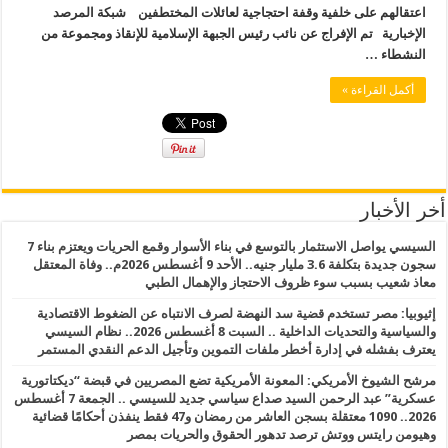
اعتقالهم على خلفية وقفة احتجاجية لعائلات المختطفين شبكة المرصد
الإخبارية تم الإفراج عن نائب رئيس الجبهة الإسلامية للإنقاذ ومجموعة من
النشطاء …
أكمل القراءة »
أخر الأخبار
السيسي يواصل الاستثمار بالتوسع في بناء الأسوار وقمع الحريات ويعتزم بناء 7
سجون جديدة بتكلفة 3.6 مليار جنيه.. الأحد 9 أغسطس 2026م.. وفاة المعتقل
معاذ شعيب بسبب سوء ظروف الاحتجاز والإهمال الطبي
إثيوبيا: مصر تستخدم قضية سد النهضة لصرف الانتباه عن الضغوط الاقتصادية
والسياسية والتحديات الداخلية .. السبت 8 أغسطس 2026.. نظام السيسي
يعترف بفشله في إدارة أخطر ملفات التموين وتأجيل الدعم النقدي المستمر
مرشح الشيوخ الأمريكي: المعونة الأمريكية تضع المصريين في قبضة “ديكتاتورية
عسكرية” عبد الرحمن السيد صداع سياسي جديد للسيسي .. الجمعة 7 أغسطس
2026.. 1090 معتقلة بسجن العاشر من رمضان و47 فقط ينفذن أحكامًا قضائية
وهيومن رايتس ووتش ترصد تدهور الحقوق والحريات بمصر