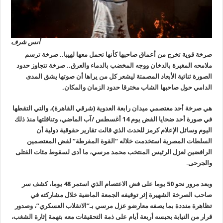
أنس شرف
صرخة قوية تخرج من أعماق صاحبها كأنها تحمل معها لهيبا.. صرخة ترسم
ملامحه المغبرة بالدخان ووجه المخضب بالدماء والعرق.. صرخة تتجاوز حدود
الصورة ثنائية الأبعاد المصمتة ليشعر كل من يراها أن صوتها يشق المدى
الدامي حول صاحبها الشاب مخترقا حدود الزمان والمكان.
هي صرخة أحد معتصمي ميدان رابعة العدوية (شرقي القاهرة)، والتي التقطها
في صورة أحد ضحايا الفض يوم 14 أغسطس /آب الماضي، وتناقلتها منذ ذلك
اليوم وسائل الإعلام كرمز للحدث الذي قالت تقارير حقوقية دولية أن
السلطات المصرية استخدمت خلاله “القوة المفرطة” لفض المعتصمين
الرافضين لعزل الرئيس المنتخب محمد مرسي، ما أدى لسقوط مئات القتلى
والجرحى.
وبعد مرور نحو 50 يوما على فض الاعتصام الذي استمر 48 يوما، كشف سر
صاحب الصرخة الشهيرة إثر توقيفه الجمعة الماضية خلال مشاركته في
تظاهرة منددة بما يصفه معارضو عزل مرسي بـ”الانقلاب العسكري”، وصدور
قرار من النيابة بحبسه أربعة أيام على ذمة التحقيقات معه بتهمة إثارة الشغب،