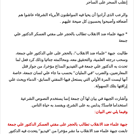
إنقلب السحر على الساحر
والرعب الذى أرادوا أن يحيا فيه المواطنون الأبرياء الشرفاء عاشوا هم
أضعافه وأصبحوا يحسبون كل صيحة عليهم .
*
جبهة علماء ضد الانقلاب تطالب بالحجر على مفتي العسكر الدكتور علي
جمعة
طالبت جبهة “علماء ضد الانقلاب”، بالحجر على علي الدكتور علي جمعة،
وسحب درجته العلمية، والتحقيق معه، ومحاكمته جنائيا وذلك كرد فعل لما
تحدث به الدكتور علي جمعة في الفيديو المذاع مؤخرا، من جواز قتل
المعارضين، والضرب “في المليان” بحسب ما جاء علي لسان جمعة، خاصة
أنها ليست المرة الأولي التي يستحل فيها-المفتي السابق- الدماء ويحث علي
إراقتها بتلك السهولة.
وأشارت الجبهة في بيان لها أن جمعة إنما يستخدم النصوص الشرعية
استخداما فاسدًا؛ يدلس به على الشرع، ويفسد به حياة الناس.
وفيما يلي نص البيان:
جبهة علماء ضد الانقلاب تطالب بالحجر على مفتي العسكر الدكتور علي جمعة
تابعت جبهة علماء ضد الانقلاب ما نشر مؤخرا من “فيديو” يتحدث فيه الدكتور