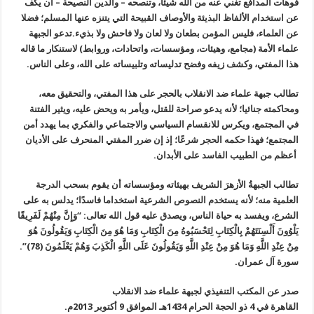
فوهات المدافع تغني عنه من الله شيئًا، وتنصحه – والدين النصيحة – أن يكف
عن استخدام الألفاظ البذيئة والأوصاف القبيحة التي يتنزه عنها المسلم؛ فضلا
عن العلماء، فليس المؤمن بطعان ولا لعان ولا فاحش ولا بذيء.تدعو الجبهة
علماء الأمة (مجامع، وهيئات، ومؤسسات، واتحادات، وروابط) لاستنكار ما قاله
هذا المفتي، وكشف زيفه وفضح تدليساته وتلبيساته على الله، وعلى الناس.
تطالب جبهة علماء ضد الانقلاب بالحجر على هذا المفتي، والتحقيق معه،
ومحاكمته جنائيا؛ لأنه يدعو صراحة للقتل، ويأمر به ويحض عليه، ويثير الفتنة
في المجتمع، ويكرس للانقسام السياسي والاجتماعي والفكري بما يهدد أمن
المجتمع؛ فهذا حكمه الحجر شرعًا؛ إذ إن ضرر المفتي المنحرف على الأديان
أعظم من الطبيب الفاسد على الأبدان.
تطالب الجبهةُ الأزهرَ الشريف بهيئاته ومؤسساته أن يقوم بسحب الدرجة
العلمية منه؛ لأنه يستخدم النصوص الشرعية استخداما فاسدًا؛ يدلس به على
الشرع، ويفسد به حياة الناس، ويصدق عليه قول الله تعالى: “وَإِنَّ مِنْهُمْ لَفَرِيقًا
يَلْوُونَ أَلْسِنَتَهُمْ بِالْكِتَابِ لِتَحْسَبُوهُ مِنَ الْكِتَابِ وَمَا هُوَ مِنَ الْكِتَابِ وَيَقُولُونَ هُوَ
مِنْ عِنْدِ اللَّهِ وَمَا هُوَ مِنْ عِنْدِ اللَّهِ وَيَقُولُونَ عَلَى اللَّهِ الْكَذِبَ وَهُمْ يَعْلَمُونَ (78)”.
سورة آل عمران.
صدر عن المكتب التنفيذي لجبهة علماء ضد الانقلاب
القاهرة في 4 ذو الحجة الحرام 1434هـ الموافق 9 أكتوبر 2013م.