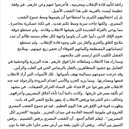
زائفة لتأييد قادة الإنقلاب ومجرميه.. فأعرضوا عنهم وعن عارهم.. في وقفة
عظيمة ليست بالغريبة على هذا الشعب الأصيل..
بل إن احتفاليتهم الكبرى ما استطاعوا أن يقيموها وسط جموع الشعب
المصري.. ولكنها جاءت سرية وسط تكتم شديد.. في ثكنة عسكرية محاصرة..
مما يوحي بالعزلة الشديدة التي يعيشها الانقلاب وقادته.. ولم تستطع جوقة
نجوم الإفك الذين دأبوا على أن يكونوا واجهة لكل نظام مستبد ظالم أن تبدد
ملامح القلق والخزي والعار من على وجوه قادة الإنقلاب.. ولم تستطع
ابتساماتهم المصطنعة وكلماتهم الجوفاء أن تخفي زيغ عيونهم.. وملامح
الفشل الكئيب الذي ارتسم على ملامحهم..
ومما زاد هذا الانقلاب وسلطاته عارا فوق عارهم.. هذه البربرية والوحشية في
التعامل مع حشود المتظاهرين بالقتل بالرصاص الحي في القلب والرأس..
وقد خرجت جموعهم مسالمة تهتف بأصواتها.. تلك الأصوات التي أراد الانقلاب
قمعها ومصادرتها.. ومما يزيد الحزن والأسى انعدام المروءة والرجولة عند جند
الانقلاب فلم يتورعوا عن الاعتداء على النساء الحرائر العفيفات.. في مشهد
لم تألفه مصر في تاريخها.. وكانت دائما أبدا تأباه أخلاق المصريين وأعرافهم..
وتحالف دعم الشرعية ورفض الانقلاب إذ ينتهز ملامح النصر التي قد بانت
وظهرت قوية في الإفق في هذا اليوم العظيم.. فيدعو جموع الشعب المصري
للخروج في مليونية الجمعة القادمة في ميدان التحرير.. مليونية “التحرير لكل
المصريين”.. ليعلم العالم أجمع.. أن الشعب المصري يرفض التقسيم.. يرفض
التمييز بين أبنائه.. يرفض أن تكون بقعة من أرض مصر حكرا على فئة ما دون