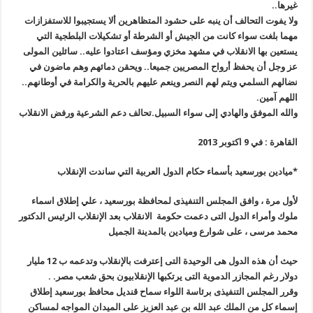
غيرها..
ولا يفوت التحالف أن ينبه على حشود المتظاهرين ألا يستجيبوا للاستفزازات
مهما بلغت سواء كانت من الجيش أو الشرطة أو تشكيلات البلطجية التي
يستعين بها الانقلاب في مشهد مخزي ومؤسف اعتادوا عليه.. سائلين المولى
عز وجل أن يحفظ أرواح المصريين جميعا.. ويحقن دمائهم وهم ماضون في
نضالهم السلمي ويتم لهم النصر وينعم عليهم بالحرية والكرامة في أوطانهم..
اللهم آمين.
والله الموفق والهادي إلى سواء السبيل.تحالف دعم الشرعية ورفض الانقلاب
القاهرة : في 9 اكتوبر 2013
*ميادين بورسعيد بأسماء حكام الدول العربية التي ساندت الإنقلاب
لأول مرة ، وافق المجلس التنفيذى لمحافظة بورسعيد ، علي إطلاق اسماء
ملوك وأمراء الدول التى دعمت حكومة الانقلاب بعد الإنقلاب الرئيس الدكتور
محمد مرسى ، على شوارع وميادين بالمدينة الجميل
حيث أن هذه الدول هى الوحيدة التى إعترفت بالإنقلاب وتدعمه ب 12 مليار
دولار رغم المجازر الدموية التى يرتكبها الإنقلابيون بحق شعب مصر. .
وقرر المجلس التنفيذى برئاسة اللواء سماح قنديل محافظ بورسعيد إطلاق
إسماء كل من الملك عبد الله بن عبد العزيز على الميدان المواجه لمساكن