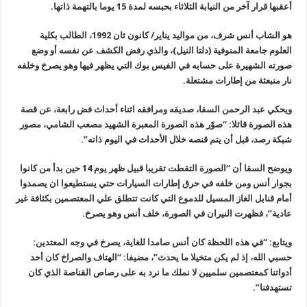
أعقبها قرار آخر من النيابة الثلاثاء بحبسه لمدة 15 يوما بالتهمة ذاتها.
هو الشاب أنس شرف، من مواليد يناير/ كانون ثان 1992، الطالب بكلية
العلوم جامعة المنوفية (دلتا النيل)، والذي رفض الكشف عن نفسه أو وضع
صورته الشهيرة على حسابه في الفيس بوك التي يظهر فيها وهو يصرخ وخلفه
نار منبعثة من إطارات مشتعلة.
ويحكي عبد الرحمن السقا، صديقه ومرافقه اثناء أحداث فض رابعة، عن قصة
هذه الصورة قائلا: “صوّر هذه الصورة المعبرة الشهيد مصعب الشامي، مصور
شبكة رصد، قبل أن يتم قنصه خلال الأحداث في اليوم ذاته”.
ويوضح السقا أن “الصورة التقطت تقريبا قبيل ظهر يوم 14 حين بدأ من كانوا
بجوار أنس ومن خلفه في حرق إطارات السيارات حتي يستطيعوا ان يصمدوا
أمام قنابل الغاز المسيل للدموع التي كانت تتطلق علي المعتصمين بكثافة غير
عادية”، فظهرت النيران في الصورة، خلف أنس وهو يصرخ.
ويتابع: “في هذه اللحظة كان أنس صامدا للغاية، يصرخ في وجه المعتدين:
حسبي الله، إذ لم يكن متخيلا ما يحدث”، مضيفا: “الهتاف والصراخ كان أحد
أدواتنا كمعتصمين سلميين لا نملك ما نرد به على رصاص القناصة الذي كان
تستهدفنا”.