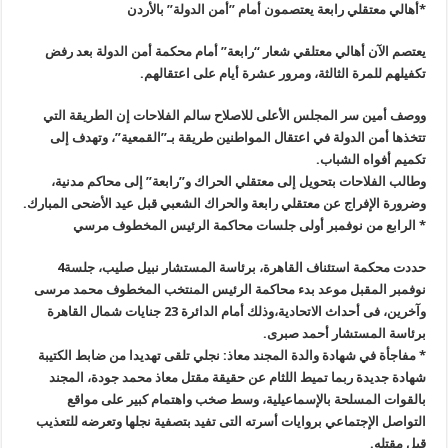
*أهالي معتقلي رابعة يعتصمون أمام ”أمن الدولة” بالأردن
يعتصم الآن أهالي معتلقي شعار “رابعة” أمام محكمة أمن الدولة بعد رفض
تكفيلهم للمرة الثالثة، ومرور عشرة أيام على اعتقالهم.
ووصف أمين سر المجلس الأعلى للاصلاح سالم الفلاحات إن الطريقة التي
تتخذها أمن الدولة في اعتقال المواطنين طريقة بـ”القمعية”، وتهدف إلى
تكميم أفواه الشباب.
وطالب الفلاحات بتحويل إلى معتقلي الحراك و”رابعة” إلى محاكم مدنية،
وضرورة الإفراج عن معتقلي رابعة والحراك الشعبي قبل عيد الأضحى المبارك.
* الرابع من نوفمبر أولى جلسات محاكمة الرئيس المخطوف مرسي
حددت محكمة استئناف القاهرة، برئاسة المستشار نبيل صليب، جلسة4
نوفمبر المقبل موعد بدء محاكمة الرئيس المنتخب المخطوف محمد مرسى
وآخرين، فى أحداث الاتحادية،وذلك أمام الدائرة 23 جنايات شمال القاهرة
برئاسة المستشار أحمد صبرى.
* مفاجأة في شهادة والدة المجند معاذ: نجلي تلقى تهديدا من ضابط الكتيبة
شهادة جديدة ربما تميط اللثام عن حقيقة مقتل معاذ محمد جودة، المجند
بالقوات المسلحة بالإسماعيلية، وسط صخب واهتمام كبير على مواقع
التواصل الإجتماعي بروايات أسرته التى تفيد بتصفية نجلها وتعرضه للتعذيب
قبل مقتله.