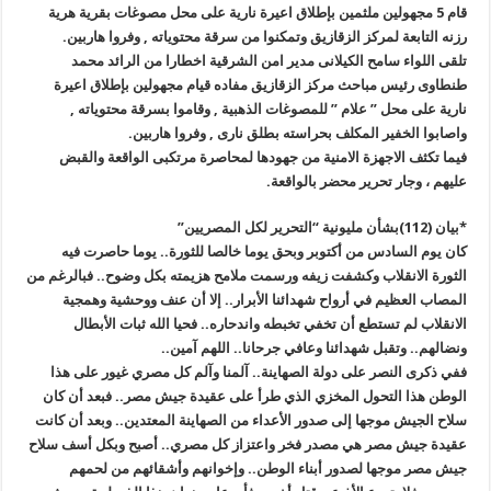
قام 5 مجهولين ملثمين بإطلاق اعيرة نارية على محل مصوغات بقرية هرية
رزنه التابعة لمركز الزقازيق وتمكنوا من سرقة محتوياته , وفروا هاربين.
تلقى اللواء سامح الكيلانى مدير امن الشرقية اخطارا من الرائد محمد
طنطاوى رئيس مباحث مركز الزقازيق مفاده قيام مجهولين بإطلاق اعيرة
نارية على محل ” علام ” للمصوغات الذهبية , وقاموا بسرقة محتوياته ,
واصابوا الخفير المكلف بحراسته بطلق نارى , وفروا هاربين.
فيما تكثف الاجهزة الامنية من جهودها لمحاصرة مرتكبى الواقعة والقبض
عليهم ، وجار تحرير محضر بالواقعة.
*بيان (112)بشأن مليونية “التحرير لكل المصريين”
كان يوم السادس من أكتوبر وبحق يوما خالصا للثورة.. يوما حاصرت فيه
الثورة الانقلاب وكشفت زيفه ورسمت ملامح هزيمته بكل وضوح.. فبالرغم من
المصاب العظيم في أرواح شهدائنا الأبرار.. إلا أن عنف ووحشية وهمجية
الانقلاب لم تستطع أن تخفي تخبطه واندحاره.. فحيا الله ثبات الأبطال
ونضالهم.. وتقبل شهدائنا وعافي جرحانا.. اللهم آمين..
ففي ذكرى النصر على دولة الصهاينة.. آلمنا وآلم كل مصري غيور على هذا
الوطن هذا التحول المخزي الذي طرأ على عقيدة جيش مصر.. فبعد أن كان
سلاح الجيش موجها إلى صدور الأعداء من الصهاينة المعتدين.. وبعد أن كانت
عقيدة جيش مصر هي مصدر فخر واعتزاز كل مصري.. أصبح وبكل أسف سلاح
جيش مصر موجها لصدور أبناء الوطن.. وإخوانهم وأشقائهم من لحمهم