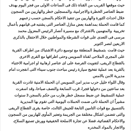
حيث موقعها القريب من القناة ذلك فى الساعات الاولى من فجر اليوم بهدف
ضبط العناصر الخطرة والاجرامية، والمسجلين خطر والهاربين من السجون
خلال احداث الثورة والهاربين من تنفيذ الاحكام بالسجن حسب زعمهم
كما قامت الحملة بمداهمة بعض منازل العناصر التى يشتبه فى قيامهم بأعمال
تخريبية والمتهمين بالاشتراك مع مسيرة أنصار الرئيس المعزول محمد
مرسى فى التعدى على قوات الشرطة والمواطنين خلال الاحتفال بالذكرى
الاربعين لنصر اكتوبر
حيث قامت بتمشيط المنطقة مع توسيع دائرة الاشتباك من اطراف القرية
على المجرى الملاحى لقناة السويس وحتى اطرافها مع القرى الاخرى
بالقطاع الريفى، لتفويت الفرصة على اى عناصر ارهابية او اجرامية الاختباء
بالقرية بعد عملية تفخيج سيارة رئيس مباحث جنوب سيناء التى انفجرت امام
مديرية الامن بالامس
وقال اللواء خليل حرب مدير امن السويس ان الحملة الامنية غادرت القرية
بعد ساعتين من دخولها فجرا، قرب السابعة والنصف صباحا، وقد اسفرت
عملية التمشيط عن ضبط مسجل خطر هارب من حكم بالسجن 3 سنوات
مشيراً ان الحملة تاتى ضمت الحملات اليومية التى تقوم بها المديرية
بالتنسيق مع قوات التامين التابعة للجيش الثالث، خاصة بقرى القطاع الريفى
والتى تتضمن اشكال مختلفة من الجريمة وتعتبر المأوى للهاربين من السجون
والاحكام القضائية، فضلا عن تجارة الاسلحة الخفيفية وورش تصنيع السلاح،
والاتجار بالمواد المخدره