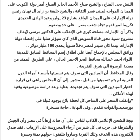
اللنش بحى المناخ ، والشيخ صباح الأحمد الجابر الصباح أمير دولة الكويت على
الميدان المواجه لمبنى قصر الثقافة ، والشيخ خليفة بن زايد آل نهيان رئيس
دولة الإمارات على الميدان الواقع بشارع 23 يوليو وعبد الهادى الحديدى
تكريما لمواقفهم تجاه شعب مصر – على حد وصفهم
يذكر أن للإمارات مصلحة كبرى فى الإنقلاب على الدكتور مرسى لإيقاف
مشروع تنمية محور قناة السويس الذى كان سيؤثر سلبا على إقتصاد دولة
الإمارات بينما كان سيدر لمصر دخلاً سنوياً يتعدى 100 مليار دولار . .
ووافق المجلس بالإجماع أيضا علي اطلاق إسم المحافظ السابق للمدينة
اللواء احمد عبدالله محافظ البحر الاحمر الحالي ، علي الطريق الممتد من
معدية الرسوة الي شرق التفريعة .
وقال المحافظ أن الميادين التي سوف يتم تسميتها بأسماء أمراء الدول
العربية لم يتم تسميتها من قبل ، مشيرا إلى أن المجلس راعى فى قراره
اختيار الميادين التي سوف يتم تجديدها بعناية وبعد دراسة موضوعية وفنية
لهذه الأماكن ..
*وإنقلب السحر على الساحر:كل لحظة بلاغ بوجود قنبلة فى
بورسعيد.والقوات تتقدم ..وفى النهاية ..حاجة مسخرة
تيجة للشحن الإعلامى الكاذب للناس على أن هناك إرهاباً فى مصر وأن الجيش
والشرطة فى حرب فى كل شبر من أرجاء المحروسة على الإرهاب ، فقد صدق
الكثيرون هذه الخدعه وتلك الفرية وصاروا يتلفتون حولهم يمنة ويسرة