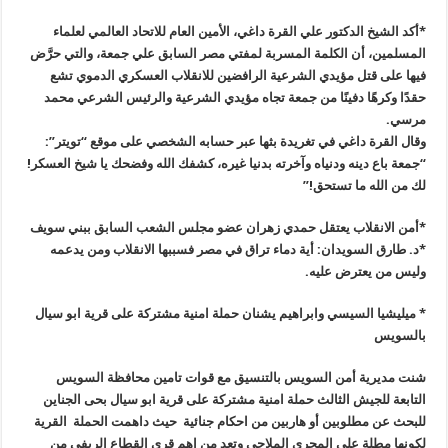
*أكد الشيخ الدكتور علي القرة داغي، الأمين العام للاتحاد العالمي لعلماء
المسلمين، أن الكلمة المسربة لمفتي مصر السابق علي جمعة، والتي حرَّض
فيها على قتل مؤيدي الشرعية الرافضين للانقلاب العسكري الدموي تشع
حقدًا وكرهًا دفينًا من جمعة تجاه مؤيدي الشرعية والرئيس الشرعي محمد
مرسي.
وقال القرة داغي في تغريدة بثها عبر حسابه الشخصي على موقع “تويتر”:
“جمعة باع دينه ودنياه وآخرته بدنيا غيره، كشفك الله وفضحك يا شيخ العسكر!
لك من الله ما تستحق!”
*أمن الانقلاب يعتقل حمدي زهران عضو مجلس الشعب السابق ببني سويف
*د. طارق السويدان: أية دماء تراق في مصر فسببها الانقلاب ومن يدعمه
وليس من يعترض عليه.
* ميليشيا السيسي وابراهيم يشنان حملة امنية مشتركة على قرية ابو سيال
بالسويس
شنت مديرية أمن السويس بالتنسيق مع قوات تامين محافظة السويس
التابعة للجيش الثالث حملة امنية مشتركة على قرية ابو سيال بحى الجناين
للبحث عن مطلوبين أو هاربين من احكام جنائية حيث داهمت الحملة القرية
لكونها مطلة على المجرى الملاحى وتعد من اهم قرى القطاع الريفى من