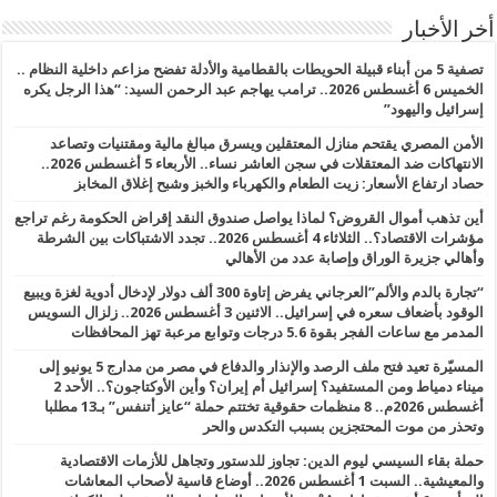
أخر الأخبار
تصفية 5 من أبناء قبيلة الحويطات بالقطامية والأدلة تفضح مزاعم داخلية النظام ..
الخميس 6 أغسطس 2026.. ترامب يهاجم عبد الرحمن السيد: “هذا الرجل يكره
إسرائيل واليهود”
الأمن المصري يقتحم منازل المعتقلين ويسرق مبالغ مالية ومقتنيات وتصاعد
الانتهاكات ضد المعتقلات في سجن العاشر نساء.. الأربعاء 5 أغسطس 2026..
حصاد ارتفاع الأسعار: زيت الطعام والكهرباء والخبز وشبح إغلاق المخابز
أين تذهب أموال القروض؟ لماذا يواصل صندوق النقد إقراض الحكومة رغم تراجع
مؤشرات الاقتصاد؟.. الثلاثاء 4 أغسطس 2026.. تجدد الاشتباكات بين الشرطة
وأهالي جزيرة الوراق وإصابة عدد من الأهالي
“تجارة بالدم والألم”العرجاني يفرض إتاوة 300 ألف دولار لإدخال أدوية لغزة ويبيع
الوقود بأضعاف سعره في إسرائيل.. الاثنين 3 أغسطس 2026.. زلزال السويس
المدمر مع ساعات الفجر بقوة 5.6 درجات وتوابع مرعبة تهز المحافظات
المسيّرة تعيد فتح ملف الرصد والإنذار والدفاع في مصر من مدارج 5 يونيو إلى
ميناء دمياط ومن المستفيد؟ إسرائيل أم إيران؟ وأين الأوكتاجون؟.. الأحد 2
أغسطس 2026م.. 8 منظمات حقوقية تختتم حملة “عايز أتنفس” بـ13 مطلبا
وتحذر من موت المحتجزين بسبب التكدس والحر
حملة بقاء السيسي ليوم الدين: تجاوز للدستور وتجاهل للأزمات الاقتصادية
والمعيشية.. السبت 1 أغسطس 2026.. أوضاع قاسية لأصحاب المعاشات