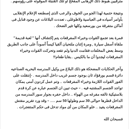
مترقبين هبوط ذلك الإرهابى المفخخ أو تلك القنبلة الموقوته على رؤوسهم .
ونتيجة حتمية لهذا الجو من الخوف والرعب الذى إصطنعه الإعلام الإنقلابى
بأوامر أسياده فى العباسية ولاظوغلى ، تعددت البلاغات عن وجود قنابل فى
أماكن متفرقة من بورسعيد وكلها تثير الضحك .
فمرة بعد تجمع القوات وخبراء المفرقعات يتم إكتشاف أنها ” لعبة قديمة”
ملقاة أسفل سيارة , ومرة إثنان ملتحيان ألقيا كيساً أسوداً على جانب الطريق
وسط بعض المخلفات فقامت الدنيا ولم تقعد وتحركت القوات وخبراء
المفرقعات ليجدوا أن ما بالكيس ..بقايا طعام!!
وآخر الحكايات المضحكة هو ذلك البلاغ من وكيل المدرسه البحريه الصناعيه
دائرة قسم بورفؤاد ثان بوجود جسم غريب داخل المدرسه . -إنتقلت على
الفور القوات اللازمة وخبراء المفرقعات .. وتم عمل كردون أمنى بمكان
تواجد الجسم المشتبه فيه . – حيث تبين ان الجسم عباره عن كرة قدم
بلاستيكية تالفه مفرغه من الهواء .. داخل حفره بجوار سور المدرسه من
الداخل قطرها حوالى 30 سم وطولها 50 سم …. – وقد ورد تقرير مفتش
المفرقعات يفيد .. خلو المكان من أى مواد تدخل فى حكم المتفجرات .
فسبحان الله