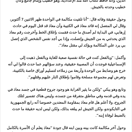
الدين، وأنه حافظ لكتاب الله منذ الإعدادية، وهو خطيب وإمام جامع وكان
خطيب وحدته بالجيش.
وحول حقيقة وفاته قال: “أنا تلقيت مكالمة في الواحدة ظهر الاثنين 7 أكتوبر،
وقال لي المتصل إنه قائد معاذ في الكتيبة وأن معاذ قد قتل اليوم في حادث
إرهابي، في البداية لم أصدق ما حدث فقمت بإغلاق الخط وأخرجت رقم معاذ
الذي يحدثني به من الجيش وإتصلت، وإذا بي أجد نفس الشخص الذي إتصل
بي يرد علي المكالمة ويؤكد لي مقتل معاذ”.
وأكمل: “وبالفعل كنت في حالة نفسية صعبة للغاية وبالفعل ذهبت إلى
الإسماعيلية فوجدت أن المصيبة حقيقية، وعند سؤالهم عما حدث قالوا لي أنه
خرج هو وضابط من الوحدة وأربعة من زملاءه لتسليم أوراق خاصة بالكتيبة،
وتعرض لهم مجموعة مسلحة وقاموا بإطلاق النار عليهم وقتلهم”.
وتابع وهو يبكي “ولكن ما يثير الغرابة هو وجود جروح قطعية في جسد معاذ في
يده وفي قدمه وفي مناطق متفرقة من جسده، وليس هناك تفسير لتلك
الجروح، ولا أعلم هل قام معاذ بمقاومة المعتدين خصوصا أنه رابع الجمهورية
في التايكوندو، ولكن الجيش لم يبلغه بذلك، ولكن ليس لديه حقيقة ما حدث
بالضبط لوفاة إبنه”.
وحول آخر مكالمة كانت بينه وبين ابنه قال جودة “معاذ يعلم أن الأسرة بالكامل