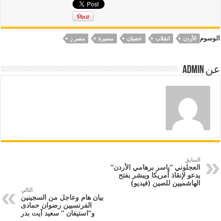
الوسوم
الأردن
انقلاب
عصيان
مسيرة
مصر ر
عن Admin
السابق
العجلوني “ياسر برهامي الأردن”
يدعو لإنقاذ أمريكا ويبشر بفتح
الهاشميين للصين (فيديو)
التالي
بيان هام وعاجل من السجينين
الفرنسيين رضوان حمادى
و”استيفان ” سعيد آيت بدر