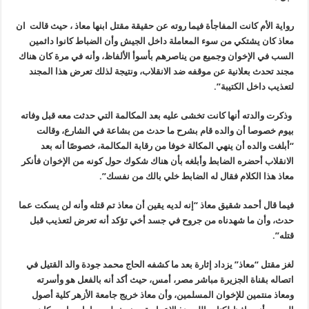
رواية الأم كانت المفاجأة فيما روته عن حقيقة مقتل ابنها معاذ ، حيث قالت ان
معاذ كان يشتكي من سوء المعاملة داخل الجيش وأن الضباط كانوا دائمين
السب في الإخوان وجميع من يناصرهم بأسوأ الألفاظ، وأنه في مرة كان هناك
مجند تحدث بعلانية عن موقفه ضد الانقلاب، ونتيجة لذلك تعرض هذا المجند
لتعذيب داخل الكتيبة”.
وذكرت والدته أنها كانت تخشى عليه بعد المكالمة التي حدثت معه قبل وفاته
بيوم خصوصا أن والده قام بشرح ما حدث من بشاعة في الشارع، وقالت
“أبلغت والده أن ينهي المكالة خوفا من رقابة المكالمة، خصوصًا أنه بعد
الانقلاب أحضره الضابط وأبلغه بأن هناك شكوك حول كونه من الإخوان فأنكر
معاذ هذا الكلام فقال له الضابط خلي بالك من نفسك”.
فيما قال أحمد شقيق معاذ “إنه لديه يقين أن معاذ تم قتله وأنه لن يسكت عما
حدث، وأن ما شهدناه من جروح في جسد أخي تؤكد أنه تعرض لتعذيب قبل
قتله”.
لغز مقتل “معاذ” يزداد إثارة بعد ما كشفه الحاج محمد جودة والد القتيل في
اتصاله بقناة الجزيرة مباشر مصر، أمس، حيث أكد أنه بالفعل هو وأسرته
ومعاذ منتمين للإخوان المسلمين، وأن معاذ خريج جامعة الأزهر كلية أصول