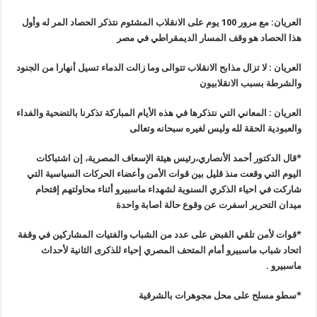
العريان: مع مرور 100 يوم على الانقلاب المشئوم نتذكر الحصاد المر له وأول
هذا الحصاد هو وقف المسار الديمقراطي في مصر
العريان : لا تزال مذابح الانقلاب تتوالى وما زالت الدماء تسيل أنهارا من الجنود
والشرطة بسبب الانقلابيون
العريان : المعاني التي نتذكرها في هذه الأيام المباركة تذكرنا بالتضحية والفداء
والعبودية الحقة لله وليس لغيره سبحانه وتعالى
*قال الدكتور أحمد الأنصاري،رئيس هيئة الإسعاف المصرية، إن اشتباكات
اليوم التي وقعت منذ قليل بين قوات الأمن وأعضاء الحركات السياسية التي
شاركت في احياء الذكري السنوية لشهداء ماسبيرو أثناء محاولتهم إقتحام
ميدان التحرير اسفرت عن وقوع حالة اصابة واحدة
*قوات لأمن تلقي القبض على عدد من الشباب والفتيات المشاركين في وقفة
اتحاد شباب ماسبيرو أمام المتحف المصري إحياء للذكرى الثانية لأحداث
ماسبيرو .
*سطو مسلح على محل مجوهرات بالشرقية