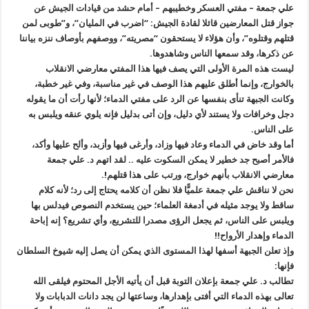
علي جمعة – مفتي العسكر وخطيبهم – أمام حشد من قيادات الجيش عن
جواز قتل المعارضين قائلا لقادة الجيش: “اضرب في المليان”، و”طوبى لمن
قتلهم وقتلوه”، وأن هؤلاء لا يستحقون “مصريته”، ووصفهم بأوصاف ننزه بياننا
عن ذكرها، وقد سمعها الناس وشاهدوها.
ليست هذه المرة الأولى التي يصف فيها هذا المفتي معارضي الانقلاب
بالخوارج، وإنما أطلق عليهم هذا الوصف في غير مناسبة، وفي غير خطبة،
وكانت الجبهة تنأى بنفسها عن الرد على مفتي الدماء؛ لأنها رأت أن ما يقوله
دجل وخرافات ولا يستند لأي دليل، وإن أتى بدليل فإنه يلوي عنقه ويلبس به
على الناس.
أما وقد خاض في الدماء وعاد فيها وزاد، وأرغى فيها وأزبد، وألح عليها وأكد،
فالأمر أصبح جد خطير لا يمكن السكوت عليه .. لقد اتهم د. علي جمعة
معارضي الانقلاب بأنهم خوارج، ورتب على هذا قتلهم!.
نحن لا نناقش علي جمعة علميًّا فلا نظن أن كلامه يحتاج إلى رد؛ لأنه كلام
ساقط ولا يوجد مثيله في أدمغة العلماء؛ حين يستخدم النصوص فيدلس بها
ويلبس على الناس، ثم يجعل الرؤى مصدرا للتشريع، وأي تشريع؟ إنه إباحة
الدماء وإهدار الأرواح!!
وإذ تعلن الجبهة أسفها لهذا المستوى الذي يمكن أن يصل إليه شيوخ السلطان
فإنها:
تطالب د. علي جمعة بإعلان التوبة قبل أن يأتيه الأجل المحتوم فيلقى الله
تعالى بهذه الدماء التي أفتى بإهدارها، وساعتها لن يجد دانات الدبابات ولا