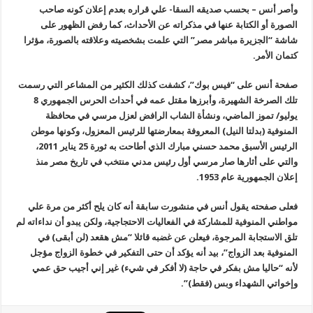
وأصر أنس – بحسب صديقه السقا- علي قراره بعدم إعلان كونه صاحب
الصورة أو الكتابة عنها في مذكراته عن الأحداث، كما رفض الظهور على
شاشة “الجزيرة مباشر مصر” التي علمت بشخصيته وعلاقته بالصورة، مؤثرا
كتمان الأمر.
صفحة أنس على “فيس بوك”، كشفت كذلك الكثير من المشاعر التي رسمت
تلك الصرخة الشهيرة، وأبرزها مقتل عمه في أحداث الحرس الجمهوري 8
يوليو/ تموز الماضي، ونشأة الشاب الرافض لعزل مرسي في محافظة
المنوفية (بدلتا النيل) المعروفة بمعارضتها للرئيس المعزول، وكونها موطن
الرئيس الأسبق محمد حسني مبارك الذي أطاحت به ثورة 25 يناير 2011،
والتي على أثارها صار مرسي أول رئيس مدني منتخب في تاريخ مصر منذ
إعلان الجمهورية عام 1953.
فعلى صفحته يقول أنس في منشورت سابقة أنه كان يلح أكثر من مرة علي
مواطني المنوفية للمشاركة في الفعاليات الاحتجاجية، ولكن يبدو أن نداءاته لم
تلق الاستجابة المرجوة، فيعلن عن غضبه قائلا “مش هقعد (لن أبقى) في
المنوفية بعد الزواج”، بيد أنه يؤكد أن حتى التفكير في خطوة الزواج مؤجل
لأنه “حاليا مش بفكر في حاجة (لا أفكر في شيء) غير إني أجيب حق عمي
وإخواتي الشهداء وبس (فقط)”.