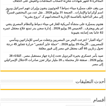
المتأخرة 6 أشهر شهادات مُحْزِنة لأصحاب المعاشات والعيش على الكفاف
من يقف خلف مسيّرة ميناء دمياط؟ الحوثيون ينفون وإيران تتهم اسرائيل وبروز
اسم أوكرانيا والإمارات.. الجمعة 31 يوليو 2026.. نقل عدد من المختفين قسريًّا
إلى مقر الداخلية بالعاصمة الإدارية لاستخدامهم كـ “دروع بشرية”
هجوم بمسيّرة على منشأة أمريكية للغاز في ميناء دمياط والنظام المصري ينفي
ثم يقر ويعترف.. الخميس 30 يوليو 2026.. إدارة سجن بدر تمنع علاج معتقل عمره
82 عاما بعد إصابته بغيبوبة
“دولة العبار” انتزعت البحر من المصريين وجعلت مراسي للإماراتيين ومآسي
للمصريين.. الأربعاء 29 يوليو 2026.. “حملة عايز أتنفس” حرارة تتجاوز 45 درجة
تحول زنازين 60 ألف معتقل في مصر إلى قبور مغلقة
صيد بأمر عسكري بحيرة البردويل تحت إدارة جهاز مستقبل مصر.. الثلاثاء 28
يوليو 2026.. صفقة غاز محتملة بـ 20 مليار دولار تعزز صادرات الاحتلال الإسرائيلي
إلى مصر
أحدث التعليقات
أقسام