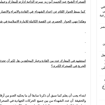
الصحراء الشيخ عبد الحميد أبو زيد سيرته الذاتية ادارته للمعارك وعم
 في
لسويس
كما يميط الحوار اللثام عن اعداد الشهداء في القادة والامراء والانصا
وابع مرعبة
وهكذا ننهي الحوار الحصري عن القصة الكاملة للامارة الاسلامية في ش
مصر
ين
اهل
طس
استشهد في المعارك عدد من القادة وخيار المجاهدين هل لكم أن تحدثو
عاشات المتأخرة 6
الجريح في الصحراء الكبرى؟
لى
.
يًّا
ابتداء يجب أن يعلم كما سبق أن ذكرنا سابقا أن ما يحكيه العدو من أرق
والحقيقة أن عدد الشهداء من بين جميع الحركات الجهادية في الصحراء من