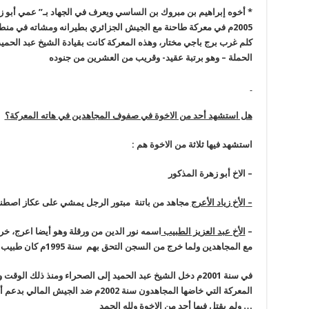
*
أخوه إبراهيم بن مبروك بن الساسي ويعرف في الجهاد بـ” عمي أبو
كلم غرب برج باجي مختار، وهذه المعركة كانت بقيادة الشيخ عبد الحميد 
الحملة – وهو برتبة عقيد- وقريب من العشرين من جنوده
هل استشهد أحد من الاخوة في صفوف المجاهدين في هاته المعركة؟
استشهد فيها ثلاثة من الاخوة هم :
–
الاخ أبو زهرة المذكور
–
الأخ زياد الأعرج
مجاهد من باتنة مبتور الرجل يمشي على عكاز اصطناعي ا
–
الأخ عبد العزيز الطبيب
اسمه نور الدين من ورقلة وهو أيضا اعرج، خ
مع المجاهدين ولما خرج من السجن التحق بهم سنة 1995م كان طبيب المجاهدين وتعلم عدد منهم الطب على يديه .
في سنة 2001م دخل الشيخ عبد الحميد إلى الصحراء ومنذ ذلك ال
… ولم يقتل فيها أحد من الاخوة ولله الحمد