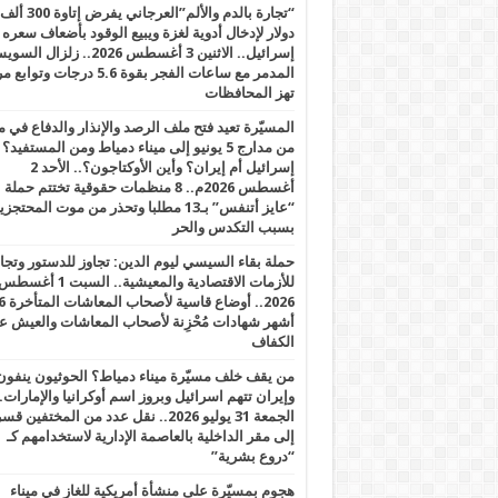
“تجارة بالدم والألم”العرجاني يفرض إتاوة 300 ألف
دولار لإدخال أدوية لغزة ويبيع الوقود بأضعاف سعره
إسرائيل.. الاثنين 3 أغسطس 2026.. زلزال ا
المدمر مع ساعات الفجر بقوة 5.6 درجات وت
تهز المحافظات
المسيّرة تعيد فتح ملف الرصد والإنذار والدفاع في 
من مدارج 5 يونيو إلى ميناء دمياط ومن المستفيد؟
إسرائيل أم إيران؟ وأين الأوكتاجون؟.. الأحد 2
أغسطس 2026م.. 8 منظمات حقوقية تختتم حملة
“عايز أتنفس” بـ13 مطلبا وتحذر من موت المحتجز
بسبب التكدس والحر
حملة بقاء السيسي ليوم الدين: تجاوز للدستور وتج
للأزمات الاقتصادية والمعيشية.. السبت 1 أغس
2026.. أوضاع قاسية لأصحاب الم
أشهر شهادات مُحْزِنة لأصحاب المعاشات والعيش ع
الكفاف
من يقف خلف مسيّرة ميناء دمياط؟ الحوثيون ينفون
وإيران تتهم اسرائيل وبروز اسم أوكرانيا والإمارات.
الجمعة 31 يوليو 2026.. نقل عدد من المختفين قسر
إلى مقر الداخلية بالعاصمة الإدارية لاستخدامهم كـ
“دروع بشرية”
هجوم بمسيّرة على منشأة أمريكية للغاز في ميناء