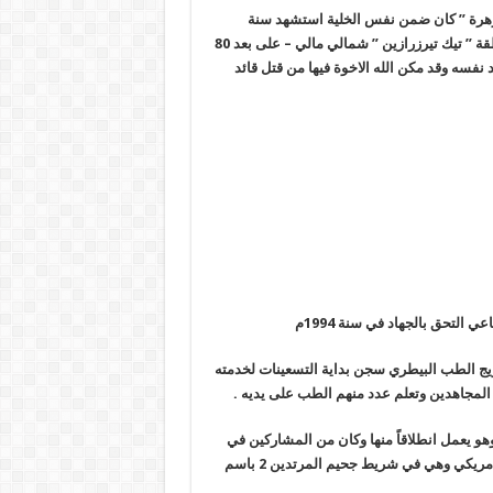
 زهرة ” كان ضمن نفس الخلية استشهد سنة
2005م في معركة طاحنة مع الجيش الجزائري بطيرانه ومشاته في منطقة ” تيك تيرزرازين ” شمالي مالي – على بعد 80
نفسه وقد مكن الله الاخوة فيها من قتل قائد
لتحق بالجهاد في سنة 1994م
ريج الطب البيطري سجن بداية التسعينات لخدمته
وقت وهو يعمل انطلاقاً منها وكان من المشاركين في
المعركة التي خاضها المجاهدون سنة 2002م ضد الجيش المالي بدعم أمريكي وهي في شريط جحيم المرتدين 2 باسم