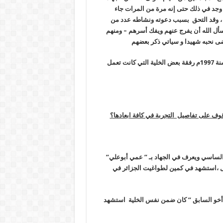
وجد في ذلك حتى إنه مرة من المرات جاء
 ، وقد التحق بسبب دعوته ونشاطه عدد من
أل الله أن يفرج عنهم ويفك أسرهم – ومنهم
قضى نحبه شهيدا و سياتي ذكر بعضهم
التحق الشيخ عبد الحميد أول ما التحق بالمجاهدين في الجبل الأبيض سنة 1997م رفقة بعض الخلية التي كانت تعمل
وف على تفاصيل التجربة في كافة ابعادها؟
ن الساسي ويعرف في الجهاد بـ ” عمي أبوعلي”
تال ،استشهد في كمين لطواغيت الجزائر في
 أخو السابق ” كان ضمن نفس الخلية استشهد