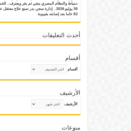
دمياط والنظام المصري ينفي ثم يقر ويعترف.. ال
30 يوليو 2026.. إدارة سجن بدر تمنع علاج معتقل
82 عاما بعد إصابته بغيبوبة
أحدث التعليقات
أقسام
أقسام
الأرشيف
الأرشيف
منوعات