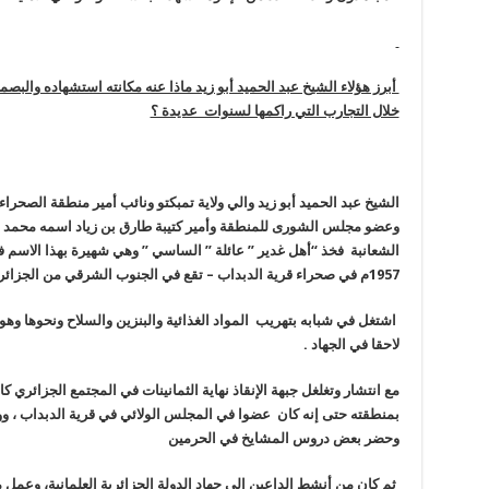
أبرز هؤلاء الشيخ عبد الحميد أبو زيد ماذا عنه مكانته استشهاده والبص
خلال التجارب التي راكمها لسنوات عديدة ؟
الشيخ عبد الحميد أبو زيد والي ولاية تمبكتو ونائب أمير منطقة الصحراء
وعضو مجلس الشورى للمنطقة وأمير كتيبة طارق بن زياد اسمه محمد ب
الشعانبة فخذ “أهل غدير ” عائلة ” الساسي ” وهي شهيرة بهذا الاسم 
1957م في صحراء قرية الدبداب – تقع في الجنوب الشرقي من الجزائر على الحدود الليبية
اشتغل في شبابه بتهريب المواد الغذائية والبنزين والسلاح ونحوها وه
لاحقا في الجهاد
.
مع انتشار وتغلغل جبهة الإنقاذ نهاية الثمانينات في المجتمع الجزائري ك
بمنطقته حتى إنه كان عضوا في المجلس الولائي في قرية الدبداب ، ووف
وحضر بعض دروس المشايخ في الحرمين
ثم كان من أنشط الداعين إلى جهاد الدولة الجزائرية العلمانية، وعمل مع