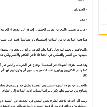
–
السودان
–
مصر
–
دول ما يسمى بالمغرب العربي الخمس ، إضافة إلى الصحراء الغربية
هذا فضلا عما يقرب من الثمانين استشهاديا وانغماسيا قضوا في عمليات
والمجاهدون بحمد الله تعالى كما يعلم القاصي والداني يفخرون بشهدائه
يمهدون من النصر والتمكين في الدنيا فلا داعي للتكتم والانكار ولكن ه
وقد قضى هؤلاء الشهداء في استبسال ودفاع عن الحرمات والدين ندر أ
كما جلس الكثيرون يرقبون الأحداث من بعيد دون أن يكون لهم فيها أي ت
ذلك
والحديث عن هؤلاء الشهداء وسيرهم العطرة يطول جدا ويستغرق مجلد
ونماذج من حياتهم لعلها تكون نبراسا لشباب الأمة الصاعد إلى العلياء.
وننبه الى انه قد يلاحظ القارئ بعض النقص في الحديث عن الشهداء وذ
المجاهدون وحداثة عدد من الإخوة الشهداء بالساحة وللنواحي الأمنية فلي