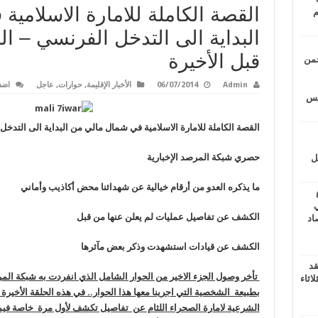
القصة الكاملة للامارة الاسلامي
م
البداية الى التدخل الفرنسي – ال
قبل الأخيرة
حمن
Admin
06/07/2014
الأخبار الإقليمة
,
حوارات
,
عاجل
اضف
يتس
القصة الكاملة للامارة الاسلامية في شمال مالي من البداية الى التدخل 
حصري شبكة المرصد الإخبارية
ل
ما يذكره العدو من أرقام خيالية عن شهدائنا محض أكاذيب وأماني
ي
الكشف عن تفاصيل عمليات لم يعلن عنها من قبل
أغسطس 2026.. حصاد
الكشف عن قيادات استشهدت وذكر بعض مآثرها
قد
تأخر وصول الجزء الاخير من الحوار الشامل الذي انفردت به شبكة المر
اثاء
بطبيعة الشخصية التي اجرينا معها هذا الحوار.. في هذه الحلقة الأخير
الشرعية لامارة الصحراء اللثام عن تفاصيل تكشف لأول مرة خاصة فيما ي