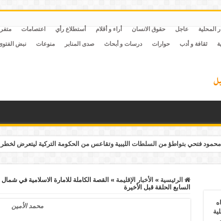
ر المحلية
عاجل
حقوق الانسان
أراء و أقلام
أستطلاع رأي
اعتصامات
متفر
ة
ثقافة و أدب
حوارات
درسات و أبحاث
صدى المنابر
منوعات
نبض الفتوى
حمود فتحي بتواطؤ من السلطات الليبية وتقاعس من الحكومة التركية ليتعرض لخطر 
الرئيسية
»
الأخبار الإقليمة
»
القصة الكاملة للامارة الاسلامية في شمال 
السابع الحلقة قبل الأخيرة
ه
محمد الأمين
ية
ف