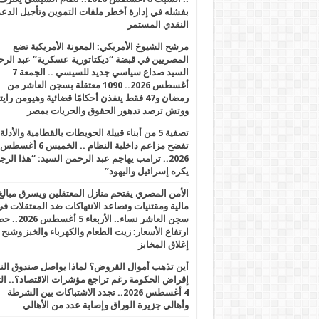
بفشله في إدارة أخطر ملفات التموين وتأجيل الدع
النقدي المستمر
مرشح الشيوخ الأمريكي: المعونة الأمريكية تضع
المصريين في قبضة “ديكتاتورية عسكرية” عبد الر
السيد صداع سياسي جديد للسيسي .. الجمعة 7
أغسطس 2026.. 1090 معتقلة بسجن العاشر من
رمضان و47 فقط ينفذن أحكامًا قضائية وهيومن را
ووتش ترصد تدهور الحقوق والحريات بمصر
تصفية 5 من أبناء قبيلة الحويطات بالقطامية والأدلة
تفضح مزاعم داخلية النظام .. الخميس 6 أغسطس
2026.. ترامب يهاجم عبد الرحمن السيد: “هذا الرج
يكره إسرائيل واليهود”
الأمن المصري يقتحم منازل المعتقلين ويسرق مبالغ
مالية ومقتنيات وتصاعد الانتهاكات ضد المعتقلات ف
سجن العاشر نساء.. الأربعاء 5 
ارتفاع الأسعار: زيت الطعام والكهرباء والخبز وشبح
إغلاق المخابز
أين تذهب أموال القروض؟ لماذا يواصل صندوق الن
إقراض الحكومة رغم تراجع مؤشرات الاقتصاد؟.. الثل
4 أغسطس 2026.. تجدد الاشتباكات بين الشرطة
وأهالي جزيرة الوراق وإصابة عدد من الأهالي