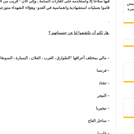
خميس
قاموا بعمليات استشهادية وانغماسية في العدو- وهؤلاء الشهداء متو
 عمره
هل لكم أن تكشفوا لنا عن جنسياتهم ؟
–
مالي بمختلف أعراقها “الطوارق ، العرب ، الفلان ، البمبارة ، السونغا
–
فرنسا
–
تشاد
–
النيجر
–
نيجيريا
–
ساحل العاج
–
غامبيا