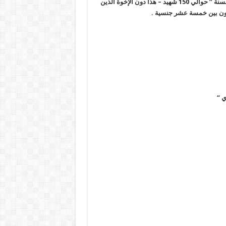
فيها سلاحا إلا واستخدمه حتى الغازات السامة ، وإلى الآن ” قريب من السنة ” حوالي 150 شهيد – هذا دون الإخوة الذين
زعون بين خمسة عشر جنسية .
ي
“