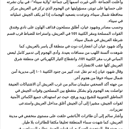
وأعلنت الجماعة -التي غيرت اسمها إلى جماعة “ولاية سيناء”- في بيان نشرته
على حسابها على تويتر، مسؤوليتها عن الهجوم الذي تركز في العريش مركز
محافظة شمال سيناء، وتوعدت بتصعيد الهجمات إذا لم يكف الجيش عملياته
في سيناء
.
وحسب مصادر وشهود عيان، أطلق مسلحون قذائف الهاون على نادي وفندق
القوات المسلحة ومقر الكتيبة 101 في العريش، واستراحة للضباط قرب قسم
شرطة العريش في شمال سيناء
.
وأكد شهود عيان أن انفجارات دوت في منطقة آل ياسر بالعريش، كما
شوهدت ألسنة اللهب من مسافات بعيدة. وأدى الهجوم إلى تدمير كامل لبعض
المباني قرب مقر الكتيبة 101، وانقطاع التيار الكهربائي عن منطقة شرق
العريش كلها عقب الانفجارات
.
وقال شهود عيان إنه تم نقل عدد كبير من جنود الكتيبة ١٠١ إلى مديرية أمن
شمال سيناء خوفا من هجوم آخر
.
من جهته أكد الصحفي سليمان سالم من غرب العريش أن الاشتباكات العنيفة
تواصلت بعد الهجوم ولو بشكل متقطع بين المسلحين وقوات الجيش في
المناطق الجنوبية للشيخ زويد ورفح، حيث تم استهداف جميع الكمائن الأمنية
لقوات الجيش، مشيرا إلى أن الجيش أغلق مداخل العريش واستدعى
تعزيزات
.
وأشار سالم إلى أن طائرات الأباتشي حلقت على مستوى منخفض في مدينة
العريش، كما شهدت سماء المنطقة تحليقا مكثفا للطائرات بلا طيار
.
من جهته قال المتحدث العسكري إن قوات الجيش تطارد المسلحين في