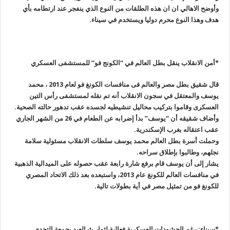
وأوضح الاهالي ان ان هذه الطلقات من النوع الذي ينفجر عند ارتطامه بأي
هدف وهذا النوع محرم دوليا ويستخدم في سيناء
.
*أمن الانقلاب ينقل بطل العالم في “الكونج فو” للمستشفى العسكري
قال شقيق بطل مصر والعالم فى منافسات الكونغ فو لعام 2013 ، محمد
يوسف والمعتقل في سجون الانقلاب أنه تم نقله لمستشفى رأس التين
العسكرى وقاموا بتركيب محاليل تنشيطيه لجسده عقب تدهور حالته الصحية
.
وأضاف شقيقه أن “يوسف” بدأ إضرابه عن الطعام في 26 من الشهر الجاري
عقب اعتقاله بغرب الإسكندرية
.
وحملت أسرة بطل العالم محمد يوسف سلطات الانقلاب مسئولية سلامة
نجلهم، وطالبوا بإطلاق سراحه
.
يشار إلى أن يوسف قام برفع شارة رابعة عقب حصوله على الميدالية الذهبية
في منافسات العالم للكونغ عام 2013، واستبعده بعد ذلك الاتحاد المصري
للكونغ فو من تمثيل مصر في أية بطولات تالية
.
*سيناء: رغم الحشودات العسكرية فعالية لثوار بئرالعبد بجمعة التحدى