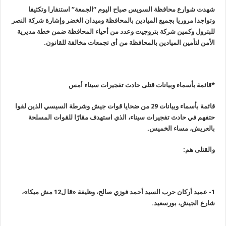
شهدت شوارع محافظة السويس صباح اليوم “الجمعة” استنفارا وتكثيفا
وتواجدا مروريا بجميع الميادين بالمحافظة وميدان الخضر وإشارة شركة النصر
للبترول وكمين شركة بتروجيت وعدد من أحياء المحافظة ضمن خطة مديرية
الأمن لتأمين الميادين بالمحافظة من أى تجمعات مخالفة للقانون
.
*قائمة بأسماء وبيانات قتلى حادث تفجيرات سيناء أمس
قائمة بأسماء وبيانات 29 من ضحايا قوات جيش وشرطة السيسي الذين لقوا
حتفهم في حادث تفجيرات سيناء، الذي استهدف مقارًا للقوات المسلحة
بالعريش، مساء الخميس
.
والقتلى هم
:
1-
عميد أركان حرب السيد أحمد فوزي صالح، وظيفة «قا ل12 مش ميكا»،
شارع الجيش، بورسعيد
.