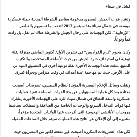
فشل في سيناء
وتشن قوات الجيش المصري مدعومة بعناصر الشرطة المدنية حملة عسكرية
موسعة في شمال سيناء منذ سبتمبر 2013 لتعقب ما تسميهم بالعناصر
“الإرهابية”، لكن الهجمات على رجال الجيش والشرطة هناك لم تقل، بل زادت
كماً ونوعاً
.
وكان هجوم “كرم القواديس” في تشرين الأول/ أكتوبر الماضي بمنزلة نقلة
نوعية في استهداف جنود الجيش من حيث الأسلحة المستخدمة والتكتيك
المتبع، مثلت هذه الهجمات الأخيرة نقلة نوعية أخرى في التنسيق الميداني
على الأرض، حيث تم مهاجمة عدة أهداف في وقت متزامن وبجرأة كبيرة
.
ونقلت وسائل الإعلام المصرية المؤيدة لنظام السيسي، تصريحات أصبحت
معتادة بعد كل عملية للمسؤولين عن بدء القوات المسلحة تنفيذ عمليات
عسكرية واسعة النطاق في شمال سيناء للرد على الهجمات الأخيرة، يشارك
فيها قوات التدخل السريع والوحدات الخاصة من الصاعقة والمظلات تساندها
مروحيات الأباتشي الهجومية التي أفرجت عنها الولايات المتحدة مؤخراً،
مشيرة إلى أن الإعلان عن نتائج هذه العمليات سيتم خلال الساعات المقبلة
.
لكن هذه التصريحات المكررة أصبحت غير مقنعة لكثير من المصريين حيث