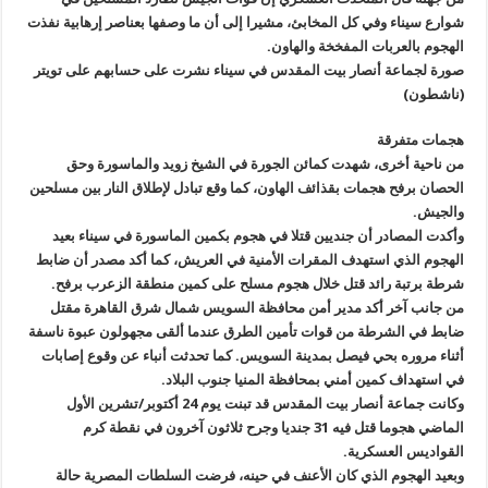
شوارع سيناء وفي كل المخابئ، مشيرا إلى أن ما وصفها بعناصر إرهابية نفذت
الهجوم بالعربات المفخخة والهاون
.
صورة لجماعة أنصار بيت المقدس في سيناء نشرت على حسابهم على تويتر
(ناشطون)
هجمات متفرقة
من ناحية أخرى، شهدت كمائن الجورة في الشيخ زويد والماسورة وحق
الحصان برفح هجمات بقذائف الهاون، كما وقع تبادل لإطلاق النار بين مسلحين
والجيش
.
وأكدت المصادر أن جنديين قتلا في هجوم بكمين الماسورة في سيناء بعيد
الهجوم الذي استهدف المقرات الأمنية في العريش، كما أكد مصدر أن ‏ضابط
شرطة برتبة رائد قتل خلال هجوم مسلح على كمين منطقة الزعرب برفح
.
من جانب آخر أكد مدير أمن محافظة السويس شمال شرق القاهرة مقتل
ضابط في الشرطة من قوات تأمين الطرق عندما ألقى مجهولون عبوة ناسفة
أثناء مروره بحي فيصل بمدينة السويس. كما تحدثت أنباء عن وقوع إصابات
في استهداف كمين أمني بمحافظة المنيا جنوب البلاد
.
وكانت جماعة أنصار بيت المقدس قد تبنت يوم 24 أكتوبر/تشرين الأول
الماضي هجوما قتل فيه 31 جنديا وجرح ثلاثون آخرون في نقطة كرم
القواديس العسكرية
.
وبعيد الهجوم الذي كان الأعنف في حينه، فرضت السلطات المصرية حالة