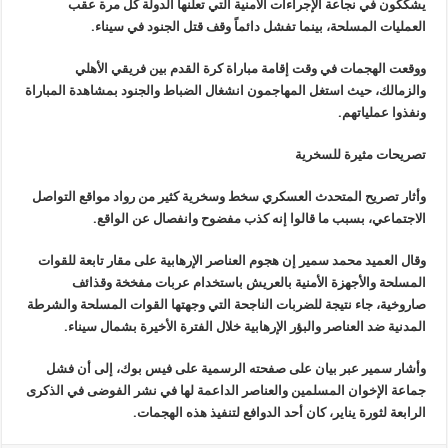
يشككون في نجاعة الإجراءات الأمنية التي تعلنها الدولة كل مرة عقب
العمليات المسلحة، بينما تفشل دائماً وقف قتل الجنود في سيناء
.
ووقعت الهجمات في وقت إقامة مباراة كرة القدم بين فريقي الأهلي
والزمالك، حيث استغل المهاجمون انشغال الضباط والجنود بمشاهدة المباراة
ونفذوا عملياتهم
.
تصريحات مثيرة للسخرية
وأثار تصريح المتحدث العسكري سخط وسخرية كثير من رواد مواقع التواصل
الاجتماعي، بسبب ما قالوا إنه كذب مفضوح وانفصال عن الواقع
.
وقال العميد محمد سمير إن هجوم العناصر الإرهابية على مقار تابعة للقوات
المسلحة والأجهزة الأمنية بالعريش باستخدام عربات مفخخة وقذائف
صاروخية، جاء نتيجة للضربات الناجحة التي وجهتها القوات المسلحة والشرطة
المدنية ضد العناصر والبؤر الإرهابية خلال الفترة الأخيرة بشمال سيناء
.
وأشار سمير عبر بيان على صفحته الرسمية على فيس بوك، إلى أن فشل
جماعة الإخوان المسلمين والعناصر الداعمة لها في نشر الفوضى في الذكرى
الرابعة لثورة يناير، كان أحد الدوافع لتنفيذ هذه الهجمات
.