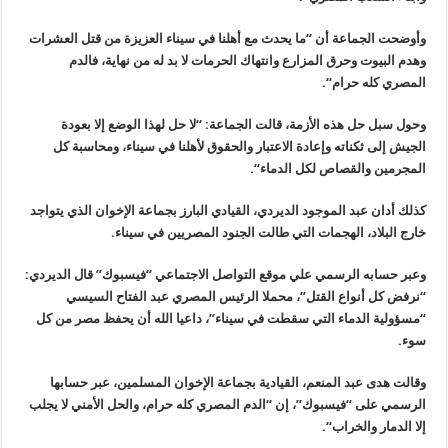
وأوضحت الجماعة أن “ما يحدث مع أهلنا في سيناء العزيزة من قتل العشرات
وهدم البيوت وحرق المزارع وانتهاك الحرمات لا بد له من نهاية، فالدم
المصري كله حرام
“.
وحول سبل حل هذه الأزمة، قالت الجماعة: “لا حل لهذا الوضع إلا بعودة
الجيش إلى ثكناته وإعادة الاعتبار والحقوق لأهلنا في سيناء، ومحاسبة كل
المجرمين والقصاص لكل الدماء
“.
كذلك أدان عبد الموجود الديردي، القيادي البارز بجماعة الإخوان الذي يتواجد
خارج البلاد، الهجمات التي طالت الجنود المصريين في سيناء
.
وعبر حسابه الرسمي علي موقع التواصل الاجتماعي “فيسبوك” قال الديردي:
“نرفض كل أنواع القتل”، محملا الرئيس المصري عبد الفتاح السيسي
“مسؤولية الدماء التي سقطت في سيناء”، داعيا الله أن يحفظ مصر من كل
سوء
.
وقالت هدى عبد المنعم، القيادية بجماعة الإخوان المسلمين، عبر حسابها
الرسمي على
“
فيسبوك”، إن “الدم المصري كله حرام، والحل الأمني لا يجلب
إلا الدمار والخراب
“.