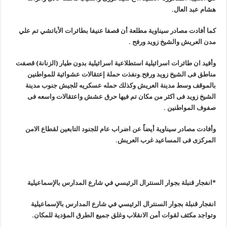
هشام عبد العال.
كما أفادت مصادر سيناوية مطلعة أن قصفا عنيفا بطائرات الأباتشي تم علي
مدن العريش والشيخ زويد ورفح .
وأفيد ان طائرات اسرائيلية استطلاعية اسرائيلية بدون طيار (الزنانة) قصفت
مناطق فى الشيخ زويد ورفح.ونفذت حملة إعتقالات عشوائية للمواطنين
بالموقف وسط مدينة العريش وكذلك حمله عسكريه للجيش جنوب مدينة
الشيخ زويد فى اكثر من مكان تم فيها حرق عشش واعتقالات واسعه فى
صفوف المواطنين .
وأفادت مصادر سيناوية أيضاً عن اضراب عام للجنود التابعين لقطاع الامن
المركزى فى المساعيد غرب العريش.
*انفجار قنبلة بجوار السنترال الرئيسي في شارع المدارس بالإسماعيلية
انفجار قنبلة بجوار السنترال الرئيسي في شارع المدارس ب‏الإسماعيلية
وتواجد مكثف لقوات أمن الانقلاب وغلق جميع الطرق المؤدية للمكان
.