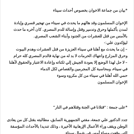
*بيان من جماعة الاخوان بخصوص أحداث سيناء
الإخوان المسلمون وقد هالهم ما يحدث في سيناء من تهجير قسري وإبادة
لمدن بأكملها وحرق وتدمير وقتل وإسالة للدم المصري. كان آخره ما حدث
بالأمس من قتل للعشرات من الجنود وأبناء الشعب المصري
.
ليؤكدون علي
:-
–
إن ما يحدث مع أهلنا في سيناء العزيزة من قتل العشرات وهدم البيوت
وحرق المزارع وانتهاك الحرمات لا بد له من نهاية فالدم المصري كله حرام
–
لا حل لهذا الوضع إلا بعودة الجيش إلي ثكناته وإعادة الاعتبار والحقوق لأهلنا
في سيناء، ومحاسبة كل المجرمين والقصاص لكل الدماء
حمي الله أهلنا في سيناء من كل مكروه وسوء
الإخوان المسلمون
*
على جمعة : “قتلانا في الجنة وقتلاهم في النار
”
جدد الدكتور علي جمعة،
مفتي الجمهورية السابق، مطالبته بقتل كل من يعادى
الوطن ويقف وراء الأعمال الإرهابية الأخيرة ، وذلك تنديدا بالأحداث المؤسفة
التي وقعت مساء أمس في شمال سيناء
.