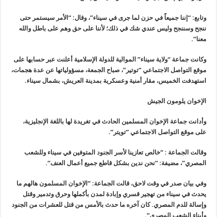
وتابع: “إننا جميعاً في حزن لما جرى في سيناء”، وقال: “الأمر سيستمر حتى
ننجح وسننجح وليس عندي شك في ذلك؛ لأننا على حق وهم على باطل والله
معنا
“.
وكانت جماعة
“
ولاية سيناء” الموالية للدولة الإسلامية أعلنت عبر حسابها على
موقع التواصل الاجتماعي “توتير”، صباح الجمعة، مسؤولياتها عن عدة هجمات،
استهدفت الخميس، مقار أمنية وعسكرية بمدينة العريش، بشمال سيناء
.
الإخوان يلومون الجيش
وأدانت جماعة الإخوان المسلمين الحادث في تغريدة لها باللغة الإنجليزية،
على موقع التواصل الاجتماعي “تويتر
“.
وقالت الجماعة : “خالص تعازينا لأسر الجنود المتوفين في سيناء وللشعب
المصري”، مضيفة: “نحن ندين بشكل قاطع جميع أعمال العنف
“.
وفي بيان صدر في وقت لاحق، قالت الجماعة: “الإخوان المسلمون هالهم ما
يحدث في سيناء من تهجير قسري وإبادة لمدن بأكملها وحرق وتدمير وقتل
وإسالة للدم المصري. كان آخره ما حدث بالأمس من قتل للعشرات من الجنود
وأبناء الشعب المصري
“.