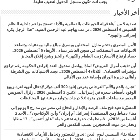
يجب أنت تكون
مسجل الدخول
لتضيف تعليقاً.
أخر الأخبار
تصفية 5 من أبناء قبيلة الحويطات بالقطامية والأدلة تفضح مزاعم داخلية النظام ..
الخميس 6 أغسطس 2026.. ترامب يهاجم عبد الرحمن السيد: “هذا الرجل يكره
إسرائيل واليهود”
الأمن المصري يقتحم منازل المعتقلين ويسرق مبالغ مالية ومقتنيات وتصاعد
الانتهاكات ضد المعتقلات في سجن العاشر نساء.. الأربعاء 5 أغسطس 2026..
حصاد ارتفاع الأسعار: زيت الطعام والكهرباء والخبز وشبح إغلاق المخابز
أين تذهب أموال القروض؟ لماذا يواصل صندوق النقد إقراض الحكومة رغم تراجع
مؤشرات الاقتصاد؟.. الثلاثاء 4 أغسطس 2026.. تجدد الاشتباكات بين الشرطة
وأهالي جزيرة الوراق وإصابة عدد من الأهالي
“تجارة بالدم والألم”العرجاني يفرض إتاوة 300 ألف دولار لإدخال أدوية لغزة ويبيع
الوقود بأضعاف سعره في إسرائيل.. الاثنين 3 أغسطس 2026.. زلزال السويس
المدمر مع ساعات الفجر بقوة 5.6 درجات وتوابع مرعبة تهز المحافظات
المسيّرة تعيد فتح ملف الرصد والإنذار والدفاع في مصر من مدارج 5 يونيو إلى
ميناء دمياط ومن المستفيد؟ إسرائيل أم إيران؟ وأين الأوكتاجون؟.. الأحد 2
أغسطس 2026م.. 8 منظمات حقوقية تختتم حملة “عايز أتنفس” بـ13 مطلبا
وتحذر من موت المحتجزين بسبب التكدس والحر
حملة بقاء السيسي ليوم الدين: تجاوز للدستور وتجاهل للأزمات الاقتصادية
والمعيشية.. السبت 1 أغسطس 2026.. أوضاع قاسية لأصحاب المعاشات