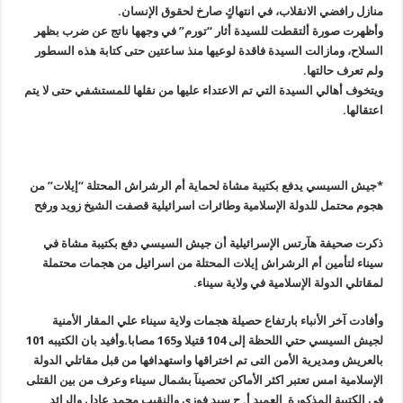
منازل رافضي الانقلاب، في انتهاكٍ صارخ لحقوق الإنسان.
وأظهرت صورة ألتقطت للسيدة أثار “تورم” في وجهها ناتج عن ضرب بظهر
السلاح، ومازالت السيدة فاقدة لوعيها منذ ساعتين حتى كتابة هذه السطور
ولم تعرف حالتها.
ويتخوف أهالي السيدة التي تم الاعتداء عليها من نقلها للمستشفي حتى لا يتم
اعتقالها.
*جيش السيسي يدفع بكتيبة مشاة لحماية أم الرشراش المحتلة “إيلات” من
هجوم محتمل للدولة الإسلامية وطائرات اسرائيلية قصفت الشيخ زويد ورفح
ذكرت صحيفة هآرتس الإسرائيلية أن جيش السيسي دفع بكتيبة مشاة في
سيناء لتأمين أم الرشراش إيلات المحتلة من اسرائيل من هجمات محتملة
لمقاتلي الدولة الإسلامية في ولاية سيناء.
وأفادت آخر الأنباء بارتفاع حصيلة هجمات ولاية سيناء علي المقار الأمنية
لجيش السيسي حتي اللحظة إلى 104 قتيلا و165 مصابا.وأفيد بان الكتيبه 101
بالعريش ومديرية الأمن التى تم اختراقها واستهدافها من قبل مقاتلي الدولة
الإسلامية امس تعتبر اكثر الأماكن تحصينآ بشمال سيناء وعرف من بين القتلى
في الكتيبة المذكورة العميد أ. ح سيد فوزى والنقيب محمد عادل والرائد