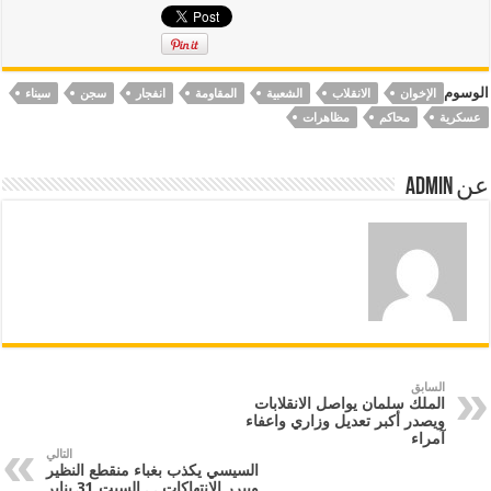
الوسوم
الإخوان
الانقلاب
الشعبية
المقاومة
انفجار
سجن
سيناء
عسكرية
محاكم
مظاهرات
عن Admin
السابق
الملك سلمان يواصل الانقلابات
ويصدر أكبر تعديل وزاري واعفاء
آمراء
التالي
السيسي يكذب بغباء منقطع النظير
ويبرر الانتهاكات . . السبت 31 يناير