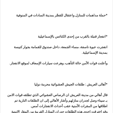
*حملة مداهمات للمنازل واعتقال للقصَّر بمدينة السادات في ‫‏المنوفية
*انفجار قنبلة بالقرب من إحدى الكنائس بالإسماعيلية
ان
فجرت عبوة ناسفة، مساء الجمعة، داخل صندوق للقمامة بجوار كنيسة
بمدينة الإسماعيلية
.
وأعلنت قوات الأمن حالة التأهب، وهرعت سيارات الإسعاف لموقع الانفجار
.
*أهالى العريش : طلقات الجيش العشوائية محرمة دوليا
قال أهالي من مدينة العريش ان الرصاص العشوائي الذي تطلقه قوات الامن
بـ
‏سيناء وصل لجدران منازلهم وأشار الأهالي إلى ان الطلقات النارية تم
اطلاقها من المقرات الأمنية عقب أحداث الانفجارات أمس
.
وقد اخترقت إحدى هذه الطلقات جدران المنازل القريبة من المقار الامنية