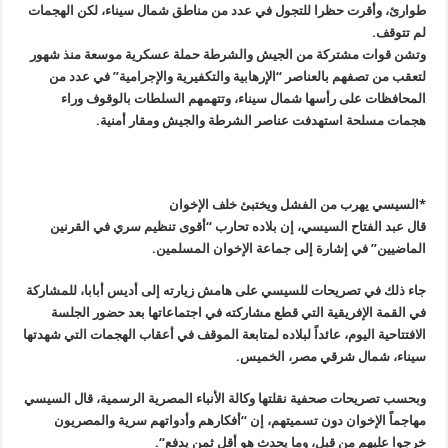
طوارئ، وأقرت حظرا للتجول في عدد من مناطق شمال سيناء، لكن الهجمات
لم تتوقف
.
وتشن قوات مشتركة من الجيش والشرطة حملة عسكرية موسعة منذ شهور
لتعقب من تصفهم بالعناصر “الإرهابية والتكفيرية والإجرامية” في عدد من
المحافظات على رأسها شمال سيناء، وتتهمهم السلطات بالوقوف وراء
هجمات مسلحة استهدفت عناصر الشرطة والجيش ومقار أمنية
.
*
السيسي يهرب من الفشل ويختبئ خلف الإخوان
قال عبد الفتاح السيسي، إن بلاده تحارب “أقوى تنظيم سري في القرنين
الماضيين” في إشارة إلى جماعة الإخوان المسلمين
.
جاء ذلك في تصريحات للسيسي على هامش زيارته إلى أديس أبابا، للمشاركة
في القمة الإفريقية التي قطع مشاركته في اجتماعاتها بعد حضور الجلسة
الافتتاحية اليوم، عائداً لبلاده لمتابعة الموقف في أعقاب الهجمات التي شهدتها
سيناء، شمال شرقي مصر، الخميس
.
وبحسب تصريحات صحفية نقلتها وكالة الأنباء المصرية الرسمية، قال السيسي
مهاجماً الإخوان دون تسميتهم، إن “أفكارهم وأدواتهم سرية والمصريون
خرجوا عليهم من قبل، وما يحدث هو أقل ثمن يدفع
“.