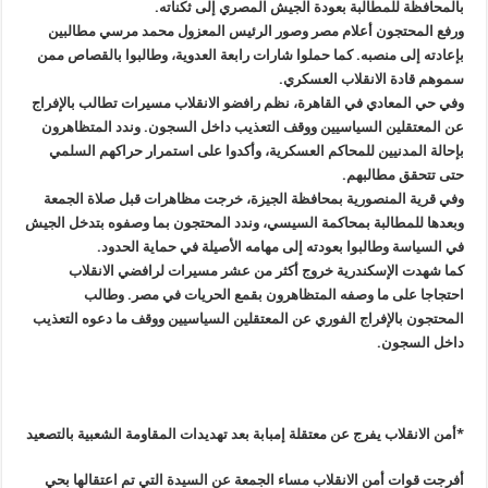
بالمحافظة للمطالبة بعودة الجيش المصري إلى ثكناته
.
ورفع المحتجون أعلام مصر وصور الرئيس المعزول محمد مرسي مطالبين
بإعادته إلى منصبه. كما حملوا شارات رابعة العدوية، وطالبوا بالقصاص ممن
سموهم قادة الانقلاب العسكري
.
وفي حي المعادي في القاهرة، نظم رافضو الانقلاب مسيرات تطالب بالإفراج
عن المعتقلين السياسيين ووقف التعذيب داخل السجون. وندد المتظاهرون
بإحالة المدنيين للمحاكم العسكرية، وأكدوا على استمرار حراكهم السلمي
حتى تتحقق مطالبهم
.
وفي قرية المنصورية بمحافظة الجيزة، خرجت مظاهرات قبل صلاة الجمعة
وبعدها للمطالبة بمحاكمة السيسي، وندد المحتجون بما وصفوه بتدخل الجيش
في السياسة وطالبوا بعودته إلى مهامه الأصيلة في حماية الحدود
.
كما شهدت الإسكندرية خروج أكثر من عشر مسيرات لرافضي الانقلاب
احتجاجا على ما وصفه المتظاهرون بقمع الحريات في مصر. وطالب
المحتجون بالإفراج الفوري عن المعتقلين السياسيين ووقف ما دعوه التعذيب
داخل السجون
.
*أمن الانقلاب يفرج عن معتقلة إمبابة بعد تهديدات المقاومة الشعبية بالتصعيد
أفرجت قوات أمن الانقلاب مساء الجمعة عن السيدة التي تم اعتقالها بحي