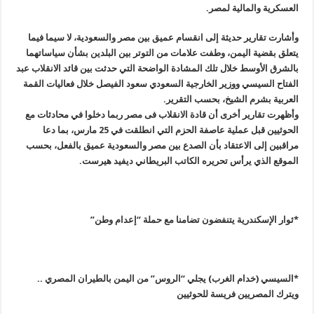
العسكرية والمالية لمصر
.
وأشارت تقارير حديثة إلى انقسام عميق بين مصر والسعودية، لا سيما فيما
يتعلق بقضية اليمن، وطفت علامات من التوتر بين البلدين بشأن سياساتهما
بالشرق الأوسط خلال تلك المشادة الواضحة التي حدثت بين قائد الانقلاب عبد
الفتاح السيسي ووزير الخارجية السعودي سعود الفيصل خلال فعاليات القمة
العربية بشرم الشيخ، بحسب التقرير
.
وأظهرت تقارير أخرى أن قادة الانقلاب فى مصر ربما دخلوا في محادثات مع
الحوثيين قبل عملية عاصفة الحزم التي انطلقت في 25 مارس، بما دعا
مراقبين إلى الاعتقاد بأن الصدع بين مصر والسعودية عميق بالفعل، بحسب
الموقع الذي يرأس تحريره الكاتب البريطاني ديفيد هيرست
.
*ثوار الإسكندرية يتنفضون تضامنا مع حملة “إعدام وطن
”
*السيسي (خدام الغرب) يجلي “الروس” من اليمن بالطيران المصري ..
ويترك المصريين فريسة للحوثيين