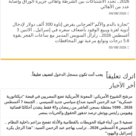
2026.. تجدد الاشتباكات بين الشرطة وأهالي جزيرة الوراق وإصابة
عدد من الأهالي
04/08/2026
“تجارة بالدم والألم”العرجاني يفرض إتاوة 300 ألف دولار لإدخال
أدوية لغزة ويبيع الوقود بأضعاف سعره في إسرائيل.. الاثنين 3
أغسطس 2026.. زلزال السويس المدمر مع ساعات الفجر بقوة
5.6 درجات وتوابع مرعبة تهز المحافظات
03/08/2026
اترك تعليقاً
يجب أنت تكون
مسجل الدخول
لتضيف تعليقاً.
أخر الأخبار
مرشح الشيوخ الأمريكي: المعونة الأمريكية تضع المصريين في قبضة “ديكتاتورية
عسكرية” عبد الرحمن السيد صداع سياسي جديد للسيسي .. الجمعة 7 أغسطس
2026.. 1090 معتقلة بسجن العاشر من رمضان و47 فقط ينفذن أحكامًا قضائية
وهيومن رايتس ووتش ترصد تدهور الحقوق والحريات بمصر
تصفية 5 من أبناء قبيلة الحويطات بالقطامية والأدلة تفضح مزاعم داخلية النظام ..
الخميس 6 أغسطس 2026.. ترامب يهاجم عبد الرحمن السيد: “هذا الرجل يكره
إسرائيل واليهود”