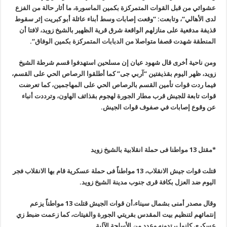
عشوائي من قبل القوات المتمركزة بكمين الماسورة، ما أثار حالة من الفزع
لدى الأهالي
“
، وتابعت: “وقعت إصابات وسط أبناء عائلة أبو كبريت إثر سقوط
قذيفة مدفعية على منازلهم الواقعة شرق قرية الظهير بالشيخ زويد، لافتا أن
المنطقة شهدت قصفا متواصلا من الدبابات المتمركزة بكمين الوفاق
“.
ومن ناحية أخرى قال شهود عيان إن مسلحين استهدفوا قسم شرطة الشيخ
زويد، ظهر اليوم بقذيفتين “آربي جى” كما أطلقوا الرصاص الحي على القسم،
فيما ردت قوات تأمين القسم بالرصاص الحي على المهاجمين، كما تعرضت
قوات تابعة للجيش قرب مطار الجورة لهجوم بقذائف الهاون، وترددت أنباء
عن وقوع إصابات في صفوف قوات الجيش
.
*مقتل 13 مواطنا فى حملة انقلابية بالشيخ زويد
قتلت قوات جيش الانقلاب، 13 مواطناً فى حملة عسكرية قام بها الانقلاب فجر
اليوم ضد العزل بكافة قرى جنوب مدينة الشيخ زويد
.
وقال مصدر أمنى بشمال سيناء،أن قوات الجيش قتلت 13 مواطناً يزعم
إنتمائهم لتنظيم بيت المقدس بقريتي الجورة والفيتات، كما زعمت ضبط زي
عسكري كانوا يرتدونه وعدد من الأسلحة الآلية
.