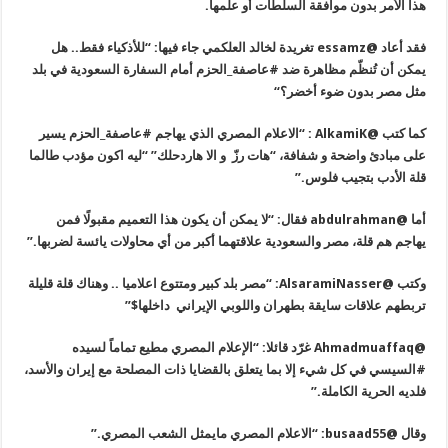
هذا الأمر بدون موافقة السلطات أو علمها
.
فقد أعاد
@essamz
تغريدة لخالد العلكمي جاء فيها: “للأذكياء فقط.. هل
يمكن أن تُنظّم مظاهرة ضد #عاصفة_الحزم أمام السفارة السعودية في بلد
مثل مصر بدون ضوء أخضر؟
“
كما كتب
@AlkamiK : “
الاعلام المصري الذي يهاجم #عاصفة_الحزم يسير
على مبادئ واضحة و شفافة، “هات رزّ و الا هاردحلك” “ليه اكون مؤدب طالما
قلة الأدب بتجيب فلوس
.”
أما
@abdulrahman
فقال: “لا يمكن أن يكون هذا التعميم مقبولًا فمن
يهاجم هم قلة، مصر والسعودية علاقتهما أكبر من أي محاولات يائسة لضربها
.”
وكتب
@AlsaramiNasser: “
مصر بلد كبير ومتتوع اعلاميا .. وهناك قلة قليلة
تربطهم علاقات سايقة بطهران واللوبي الإيراني داخلها
$”
@Ahmadmuaffaq
غرّد قائلا: “الإعلام المصري مطيع تماماً لسيده
#السيسي في كل شيء إلا بما يتعلق بالقضايا ذات المصلحة مع إيران والأسد،
فلديه الحرية الكاملة
.”
وقال
@busaad55: “
الاعلام المصري مايمثل الشعب المصري
.”