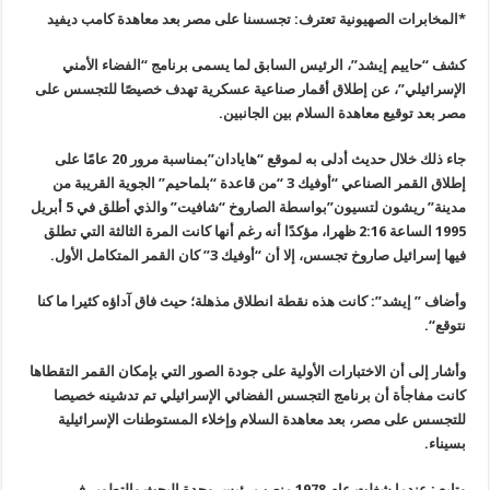
*المخابرات الصهيونية تعترف: تجسسنا على مصر بعد معاهدة كامب ديفيد
كشف “حاييم إيشد”، الرئيس السابق لما يسمى برنامج “الفضاء الأمني
الإسرائيلي”، عن إطلاق أقمار صناعية عسكرية تهدف خصيصًا للتجسس على
مصر بعد توقيع معاهدة السلام بين الجانبين
.
جاء ذلك خلال حديث أدلى به لموقع “هايادان”بمناسبة مرور 20 عامًا على
إطلاق القمر الصناعي “أوفيك 3 “من قاعدة “بلماحيم” الجوية القريبة من
مدينة
”
ريشون لتسيون”بواسطة الصاروخ “شافيت” والذي أطلق في 5 أبريل
1995 الساعة
2:16
ظهرا، مؤكدًا أنه رغم أنها كانت المرة الثالثة التي تطلق
فيها إسرائيل صاروخ تجسس، إلا أن “أوفيك 3” كان القمر المتكامل الأول
.
وأضاف ” إيشد”: كانت هذه نقطة انطلاق مذهلة؛ حيث فاق آداؤه كثيرا ما كنا
نتوقع
“.
وأشار إلى أن الاختبارات الأولية على جودة الصور التي بإمكان القمر التقطاها
كانت مفاجأة أن برنامج التجسس الفضائي الإسرائيلي تم تدشينه خصيصا
للتجسس على مصر، بعد معاهدة السلام وإخلاء المستوطنات الإسرائيلية
بسيناء
.
وتابع : عندما شغلت عام 1978 منصب رئيس وحدة البحث والتطوير في