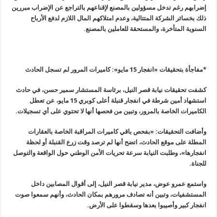
إضرابهم رغم تدخل مسؤولين بالمصنع لإقناعهم بالتراجع عن الإضراب مبررين
ذلك بخسائر الشركة المتتالية، وعدم امتلاكهم المال اللازم لدفع الأرباح
السنوية المتأخرة، والمستحقة للعاملين بالمصنع
.
*مفاجأة بتحقيقات «انفجار 15 مايو»: كاميرات المرور لم تسجل الحادث
كشفت تحقيقات نيابة قصر النيل، برئاسة المستشار سمير حسن، في حادث
استشهاد أمين شرطة في انفجار قنبلة أعلى كوبري 15 مايو، عن تعطل
الكاميرات الخاصة بالمرور، وتبين من فحصها أنها لا تحتوي على أي تسجيلات
.
وأضافت التحقيقات: «بفحص باقي كاميرات المراقبة الخاصة بالعقارات
المطلة على موقع الحادث، اتضح أنها لم ترصد وقت زرع القنبلة أو لحظة
انفجارها»، وطلبت النيابة سرعة تحريات الأمن الوطني حول الواقعة والتوصل
للجناة
.
واستمع عمرو عوض، مدير نيابة قصر النيل، إلى أقوال المصابين داخل
المستشفيات، وتبين أنه تصادف مرورهم بمكان الحادث، وأنهم سمعوا صوت
انفجار كبير وأصيبوا بعدها وسقطوا على الأرض
.