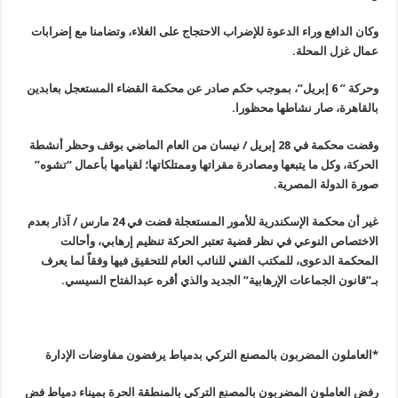
وكان الدافع وراء الدعوة للإضراب الاحتجاج على الغلاء، وتضامنا مع إضرابات
عمال غزل المحلة
.
وحركة ” 6 إبريل”، بموجب حكم صادر عن محكمة القضاء المستعجل بعابدين
بالقاهرة، صار نشاطها محظورا
.
وقضت محكمة في 28 إبريل / نيسان من العام الماضي بوقف وحظر أنشطة
الحركة، وكل ما يتبعها ومصادرة مقراتها وممتلكاتها؛ لقيامها بأعمال “تشوه”
صورة الدولة المصرية
.
غير أن محكمة الإسكندرية للأمور المستعجلة قضت في 24 مارس / آذار بعدم
الاختصاص النوعي في نظر قضية تعتبر الحركة تنظيم إرهابي، وأحالت
المحكمة الدعوى، للمكتب الفني للنائب العام للتحقيق فيها وفقاً لما يعرف
بـ”قانون الجماعات الإرهابية” الجديد والذي أقره عبدالفتاح السيسي
.
*العاملون المضربون بالمصنع التركي بدمياط يرفضون مفاوضات الإدارة
رفض العاملون المضربون بالمصنع التركي بالمنطقة الحرة بميناء دمياط فض