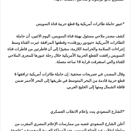
*عبور حاملة طائرات أمريكية و6 قطع حربية قناة السويس
كشف مصدر ملاحي مسئول بهيئة قناة السويس، اليوم الاثنين، أن حاملة
الطائرات الأمريكية «تيودور روزفلت» وقطعها المرافقة عبرت القناة وسط
إجراءات السلامة والحراسة اللازمة، مشيرًا إلى أن قاطرتين من قاطرات قناة
السويس رافقت القطع الحربية الأمريكية خلال رحلة عبورها للمجرى الملاحي
للقناة والتي استغرقت قرابة 18 ساعه متصلة
.
وقال المصدر، في تصريحات صحفية: إن حاملة طائرات أمريكية ترافقها 6
قطع حربية قادمة من البحر المتوسط في طريقها إلى البحر الأحمر ضمن
قافلة الشمال ومنها إلى الخليج العربي
.
*الشارع السعودي يندد بإعلام الانقلاب العسكري
أعلن الشارع السعودي غضبه من ممارسات الإعلام المصري المقرب من
سلطة انقلاب عبد الفتاح السيسي ضد المملكة العربية السعودية و “عاصفة