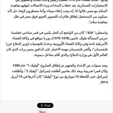
الاستخبارات العسكرية، بعد خطاب السادات وبدء الاتصالات لتوقيع معاهدة
السلام مع مصر، قالوا لنا: إنه يجب إخلاء سيناء، وأننا مضطرون لإيجاد حل لأنه
سيكون من المستحيل إطلاق طائرات للتصوير الجوي فوق مصر في ظل
معاهدة سلام
“.
واستطرد” قائلا:” كان من الواضح أن الحل يكمن في قمر صناعي، فجلسنا
ندرس المسألة طوال عامين (1978-1979)، وزرنا مواقع في وكالة الفضاء
الأمريكية ناسا وفي وكالة الفضاء الأوروبية، وعدنا بالتوصيات لوزير الدفاع عزرا
فايتسمان”، وألقى فايتسمان مهمة الاختبار على الدكتور منس برات الذي كان
العالم الأول في وزارة الدفاع، والذي أقام مفاعل ديمونة
.
وبعد سنوات من الإعداد والتجهيز تم إطلاق الصاروخ “أوفيك 1” عام 1988
وكان قمرا تجريبيا، وبعد ذلك بعامين أطلقت إسرائيل” أوفيك 2”، وأطلقت
إسرائيل حتى اللحظة 10 صواريخ من نوع” أوفيك” كان آخرها في 10 أبريل
.
2014