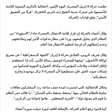
نظمت حركة 6 إبريل المصرية، اليوم الإثنين، احتفالية بالذكرى السنوية الثامنة
لتأسيسها، في صحراء مدينة الشيخ زايد (غربي القاهرة)، “هربًا من التضييق
الأمني”، وفق قيادات بالحركة
.
وقال أعضاء بالحركة إن قرار إقامة الاحتفال بالصحراء جاء لـ”الاستهزاء” من
النظام الذى يحاول قمعهم، وردا على مطاردة قوات الأمن لهم وملاحقتهم،
وعدم إعطائهم أى فرصة لتنظيم الاحتفال هذا العام
.
وقال شريف الروبي، القيادي بحركة 6 إبريل “الجبهة الديمقراطية”، في تصريح
لوكالة الأناضول، “توجهنا للصحراء لتوصيل رسالة للأمن، بأنه إذا استطعتم
إغلاق النقابات وقاعات المؤتمرات، وكذلك الشوارع الحيوية لتتمكنوا من
إسكات صوت الحق. فلن تستطيعوا لأن الصحراء لا تزال موجودة وخارج
سيطرتكم
“.
وخلال الإحتفالية، التي استمرت لمدة نصف ساعة، ردد المشاركون هتافات
مناوئة للنظام الحالي بينها “يسقط يسقط حكم العسكر”، “يا ظالم عمر الظلم
ما قوم
(
لم يصنع) دولة”، “الحرية للمعتقلين .. هاتوا إخواتنا من الزنازين
“.
كما قاموا برفع أعلام الحركة، بالإضافة للافته كبيرة حملت صورة أعضاء