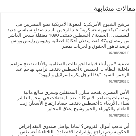
مقالات مشابهة
مرشح الشيوخ الأمريكي: المعونة الأمريكية تضع المصريين في
قبضة “ديكتاتورية عسكرية” عبد الرحمن السيد صداع سياسي جديد
للسيسي .. الجمعة 7 أغسطس 2026.. 1090 معتقلة بسجن العاشر
من رمضان و47 فقط ينفذن أحكامًا قضائية وهيومن رايتس ووتش
ترصد تدهور الحقوق والحريات بمصر
07/08/2026
تصفية 5 من أبناء قبيلة الحويطات بالقطامية والأدلة تفضح مزاعم
داخلية النظام .. الخميس 6 أغسطس 2026.. ترامب يهاجم عبد
الرحمن السيد: “هذا الرجل يكره إسرائيل واليهود”
06/08/2026
الأمن المصري يقتحم منازل المعتقلين ويسرق مبالغ مالية
ومقتنيات وتصاعد الانتهاكات ضد المعتقلات في سجن العاشر
نساء.. الأربعاء 5 أغسطس 2026.. حصاد ارتفاع الأسعار: زيت
الطعام والكهرباء والخبز وشبح إغلاق المخابز
05/08/2026
أين تذهب أموال القروض؟ لماذا يواصل صندوق النقد إقراض
الحكومة رغم تراجع مؤشرات الاقتصاد؟.. الثلاثاء 4 أغسطس