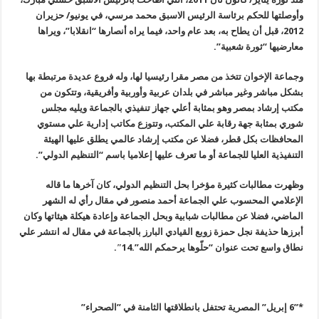
وأوصلتها للحكم برئاسة الرئيس الاسبق محمد مرسي، في يونيو/ حزيران
2012، قبل أن يطاح به، بعد عام واحد، فيما يراه أنصارها “انقلابا”، ويراها
معارضيها “ثورة شعبية
”.
وجماعة الإخوان تتخذ من مصر مقرا رئيسيا لها، وله فروع عديدة مرتبطة بها
بشكل مباشر وغير مباشر في بلدان عربية وأوربية وأفريقية، وتتكون من
مكتب إرشاد بمصر وهو بمثابة أعلي جهاز تنفيذي بالجماعة ويليه مجلس
شوري بمثابة جهة رقابة علي المكتب، وتتوزع مكاتب إدارية علي مستوي
المحافظات بكل قطر، فضلا عن مكتب إرشاد عالمي يطلق عليها الهيئة
التنفيذية العليا للجماعة أو ما تعرف عليها إعلاميا باسم “التنظيم الدولي
”.
وظهرت مطالبات كثيرة مؤخرا بحل التنظيم الدولي، كان آخرها ما قاله
الإعلامي المحسوب علي الجماعة أحمد منصور في مقال رأي له الشهر
الماضي، فضلا عن مطالبات شبابية وبحل الجماعة وإعادة هيكلة هيئاتها وكان
أبرزها حذيفة نجل حمزة زوبع القيادي البارز بالجماعة في مقال له انتشر علي
نطاق واسع تحت عنوان “حلّوها يرحمكم الله”.14
″.
*
”6
إبريل” المصرية تحتفل بانطلاقتها الثامنة في ”الصحراء
”