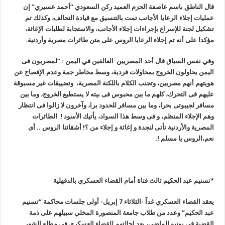
قال الناطق باسم عاصفة الحزم العميد ركن السعودي “أحمد عسيري” إن
عمليات إجلاء الرعايا الأجانب تمت بالتنسيق مع قيادة التحالف، وكذلك تم
تشكيل لجنة للإسراع بإجراءات إجلاء الأجانب، والاستجابة لطلبات الإغاثة،
مؤكدا على أنه تم إجلاء الرعايا الروس على متن طائرات مصرية وأردنية
.
وفي نفس السياق قال أحد المصريين العالقين في اليمن : “لمصريون فى
اليمن يحاولون الخروج بمحاولات فردية، وسط مخاطر جمة وعدم الإفصاح عن
هويتهم أنهم مصريين، وتجنب الكلام باللكنة المصرية، وتضييقات غير مسبوقة
عليهم فى التحرك، كلهم ما بين محبوس فى بيته لا يستطيع الخروج، وما بين
مسافر لجيبوتى بحرا، وما بين مسافر للحدود برا، وآخرون لا زالوا فى انتظار
وهم الإجلاء المنظم، و فى وسط هذا السواد، يأتيك الأسود ! الطائرات
المصرية والأردنية تأتى لنجدة و إغاثة و إجلاء من ؟! أشقائنا الروس .. أى
نعم،الروس يا مسلم
!.
*تسنيم عبد الحكيم ثالث فتاة أمام القضاء العسكري بالدقهلية
يعقد القضاء العسكري غداً -الثلاثاء 7 إبريل- أولى جلسات محاكمة “تسنيم
عبد الحكيم” وعدد من طلاب جامعة المنصورة المخلي سبيلهم على ذمة
القضية في يونيو الماضي، بعد إحالتهم للقضاء العسكري في مطلع الشهر