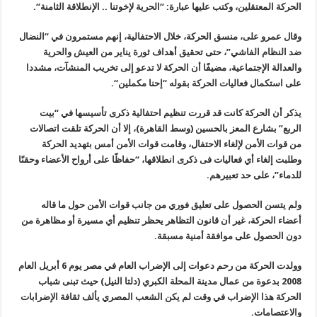
الحركة المعتقلين، وكتب عليها عبارة: “الحرية لإخوتنا .. الإنطلاقة الثامنة
“.
وقال عمرو على، منسق الحركة، خلال الاحتفالية، إنهم مستمرون في “النضال
ضد النظام الفاشي”، حتى تحقيق أهداف ثورة يناير من العيش والحرية
والعدالة الإجتماعية، مضيفًا أن الحركة لا تدعو إلى تخريب المنشآت، مشددا
على استكمال فعاليات الحركة بقوله “إحنا مكملين
“.
يذكر أن الحركة كانت قد قررت تنظيم احتفالية ذكرى تأسيسها في “بيت
الربع
”
بشارع المعز بالحسين (وسط القاهرة)، إلا أن الحركة تلقت اتصالات
من قوات الأمن لإلغاء الاحتفال، وقامت قوات الأمن أمس بتهديد الحركة
وطلبت إلغاء أي فعاليات فى ذكرى انطلاقها، “حفاظًا على أرواح الأعضاء وحقنًا
للدماء”، على حد تعبيرهم
.
ولم يتسن الحصول على تعليق فوري من جانب قوات الأمن حول ما قاله
أعضاء الحركة، غير أن قانون التظاهر يحظر تنظيم أي مسيرة أو مظاهرة من
دون الحصول على موافقة أمنية مسبقة
.
وولدت الحركة من رحم دعوات إلى الإضراب العام في مصر يوم 6 أبريل العام
2008
بدعوة من عمال مدينة المحلة الكبري (دلتا النيل) حيث تبنى شباب
الحركة هذا الإضراب في وقت لم يكن الشعب المصري يألف ثقافة الإضرابات
والاعتصامات
.