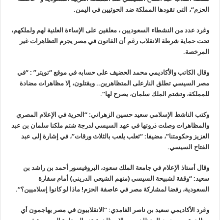
الحزم
“
، التي تقودها المملكة ضد الحوثيين في اليمن
.
وغرد عدد من النشطاء السعوديين ، معلقين على الإساءة العلنية لهم ولملكهم،
تحت حماية شرطة الانقلاب رغم أن القانون في مصر يجرم التظاهرات غير
المرخصة
.
وقال الكاتب والأكاديمي محمد الحضيف على حسابه في موقع “تويتر” : “في
مصر السيسي تطلق النارعلى المتظاهرين.. ويقتلون، إلا مظاهرات مضادة
للمملكة، وتشتم الملك سلمان، يصرح لها
“.
وكتب الناشط الإسلامي سعيد حسين الزهراني: “الحرية في الإعلام المصري
والمظاهرات وصلت ذروتها في عهد السيسي لدرجة شتم ملكنا سلمان بن عبد
العزيز وحكومتنا”، مضيفا: “ثعلب يلعب بالثلاث ورقات”، في إشارة إلى عبد
الفتاح السيسي
.
وقال أستاذ الإعلام في جامعة الملك سعود، البروفيسور أحمد بن راشد بن
سعيد: “وقفة لشبيحة السيسي (منهم الشيعي الدريني) أمام سفارة
السعودية، رفضا لمشاركة مصر في عاصفة الحزم! ماذا لو كانوا إسلاميين؟
“.
وغرد الأكاديمي سعيد بن ناصر الغامدي: “الانقلابيون في مصر يهاجمون أي