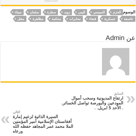
الوسوم
الحزم
السيسي
اليمن
زويد
سفارة
سلمان
سيناء
عاصفة
عسكرية
قضاء
محابرات
محكمة
مظاهرة
مقتل
عن Admin
السابق
ارتفاع المديونية وسحب أموال
المودعين والبورصة تواصل الخسائر.
. الأحد 5 ابريل. .
التالي
السیرة الذاتیة لزعیم إمارة
أفغانستان الإسلامیة أمیر المؤمنین
الملا محمد عمر المجاهد حفظه الله
ورعاه