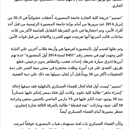
الجاري
.
“
تسنيم” خريجة كلية التجارة جامعة المنصورة، اُعتقلت عشوائياً في الـ 30 من
إبريل 2014 عند مرورها من أمام بوابة جامعة المنصورة الرئيسية من قبل أحد
أفراد الأمن، وتم احتجازها في نادي الشرطة المُقابل للجامعة لأكثر من ثلاث
ساعات، قالت أسرتها أنها تعرضت فيهم للضرب والاهانة من قبل قوات الأمن
.
وتم نقلها لقسم أول بالمنصورة لعرضها هي وأربعة طلاب آخرين علي النيابة
التي وجهت لهم في محضر رقم “8451 لسنة 2014 أول المنصورة” عدة تهم
أبرزها
(
حرق سيارة شرطة، إحداث شغب، والتظاهر بدون ترخيص، قطع
طريق، التعدي على فرد أمن)، وظلت محتجزة في سجن منية النصر على ذمة
التحقيقات لأكثر من 50 يوماً،قبل أن يُخلى سبيلها بعد ذلك علي ذمة القضية
.
“
تسنيم” ليست أول فتاة تُحال للقضاء العسكري بالدقهلية فقد سبقها إحالة
“
إسراء ماهر”-طالبة كلية علوم- وكانت أول فتاة بمصر يُحكم عليها عسكرياً
منذ 30 يونيو، حيث حُكم عليها في 19 مارس الماضي بالحبس سنتين وغرامة
50 ألف جنية، ومازالت “هبة قشطة”-طالبة بالفرقة الثالثة تجارة إنجليزي-
تنتظر مصيرها أمام القضاء العسكري أيضاً
.
وكأن القضاء العسكري بات لعنة تستهدف شباب المنصورة، فوفقاً لمرصد