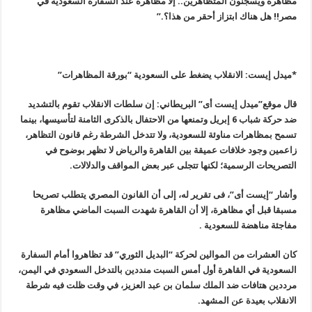
مظاهرة ويسجنون المتظاهرين.. إلا مظاهرة عند السفارة السعودية في
مصر!! هل هناك ابتزاز أحقر من هذا؟
.”
*ميدل إيست: الانقلاب يضغط على السعودية “بورقة المظاهرات
”
قال موقع”ميدل إيست أى” البريطاني: إن سلطات الانقلاب تقوم بالتشديد
ضد حركة شباب 6 إبريل وتمنعها من الاحتفال بالذكرى الثامنة لتأسيسها، بينما
تسمح بمظاهرات مناوئة للسعودية، ولا تتدخل الشرطة رغم قانون التظاهر،
زاعمين وجود خلافات عميقة بين القاهرة والرياض لا تظهر بوضوح في
التصريحات الرسمية؛ لكنها تتجلى عبر بعض المواقف والدلالات
.
وأشار “إيست أى”، فى تقرير له، إلى أن القانون المصري يتطلب تصريحا
مسبقا قبل أي مظاهرة، إلا أن القاهرة شهدت السبت الماضي مظاهرة
مفاجئة مناهضة للسعودية
.
كان العشرات من الموالين لحركة “البديل الثوري” قد تظاهروا أمام السفارة
السعودية في القاهرة أول أمس السبت منددين بالتدخل السعودي في اليمن،
مرددين هتافات ضد الملك سلمان بن عبد العزيز، في وقت ظلت فيه شرطة
الانقلاب بعيدة عن المشهد
.