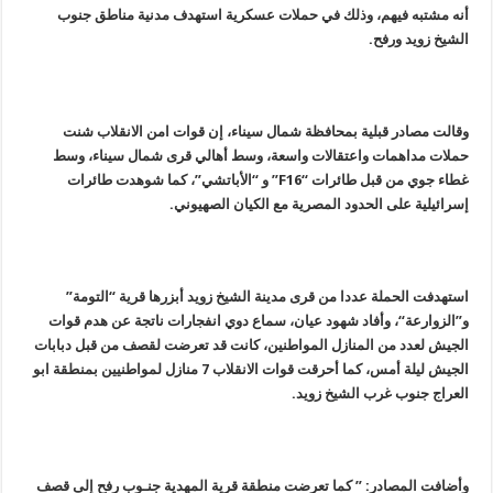
أنه مشتبه فيهم، وذلك في حملات عسكرية استهدف مدنية مناطق جنوب
الشيخ زويد ورفح
.
وقالت مصادر قبلية بمحافظة شمال سيناء، إن قوات امن الانقلاب شنت
حملات مداهمات واعتقالات واسعة، وسط أهالي قرى شمال سيناء، وسط
غطاء جوي من قبل طائرات
“F16”
و “الأباتشي”، كما شوهدت طائرات
إسرائيلية على الحدود المصرية مع الكيان الصهيوني
.
استهدفت الحملة عددا من قرى مدينة الشيخ زويد أبزرها قرية “التومة”
و”الزوارعة
“
، وأفاد شهود عيان، سماع دوي انفجارات ناتجة عن هدم قوات
الجيش لعدد من المنازل المواطنين، كانت قد تعرضت لقصف من قبل دبابات
الجيش ليلة أمس، كما أحرقت قوات الانقلاب 7 منازل لمواطنيين بمنطقة ابو
العراج جنوب غرب الشيخ زويد
.
وأضافت المصادر: ” كما تعرضت منطقة قرية المهدية جنـوب رفح إلى قصف