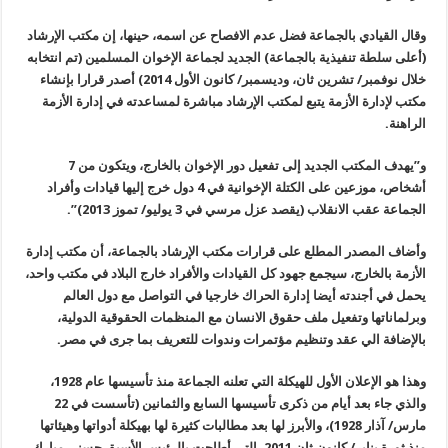
وقال القيادي بالجماعة فضل عدم الافصاح عن اسمه، حينها، إن مكتب الإرشاد
(
أعلى سلطة تنفيذية بالجماعة) الجديد لجماعة الإخوان المسلمين (تم انتخابه
خلال نوفمبر/ تشرين ثان، وديسمبر/ كانون الأول 2014) أصدر قرارا بإنشاء
مكتب لإدارة الأزمة يتبع لمكتب الإرشاد مباشرة لمساعدته في إدارة الأزمة
الراهنة
.
و”يهدف المكتب الجديد إلى تفعيل دور الإخوان بالخارج، ويتكون من 7
أشخاص، موزعين على الكتلة الإخوانية في 4 دول خرج إليها قيادات وأفراد
الجماعة عقب الانقلاب (يقصد عزل مرسي في 3 يوليو/ تموز 2013
)”.
وأضاف المصدر المطلع على قرارات مكتب الإرشاد بالجماعة، أن مكتب إدارة
الأزمة بالخارج، سيجمع جهود كل القيادات والأفراد خارج البلاد في مكتب واحد،
يحمل في أجندته أيضا إدارة الحراك خارجيا في التواصل مع دول العالم
وبرلماناتها وتفعيل ملف حقوق الانسان مع المنظمات الحقوقية الدولية،
بالإضافة الي عقد وتنظيم مؤتمرات وندوات للتعريف بما جرى في مصر
.
وهذا هو الإعلان الأول للهيكلة التي تعلنه الجماعة منذ تأسيسها عام 1928،
والذي جاء بعد أيام من ذكرى تأسيسها السابع والثمانين (تأسست في 22
مارس
/
آذار 1928)، والأبرز لها بعد مطالبات كثيرة لها بهيكلة أدواتها وهيئاتها
منذ ثورة يناير/ كانون ثان 2011، التي أطاحت بالرئيس الأسبق حسني مبارك،