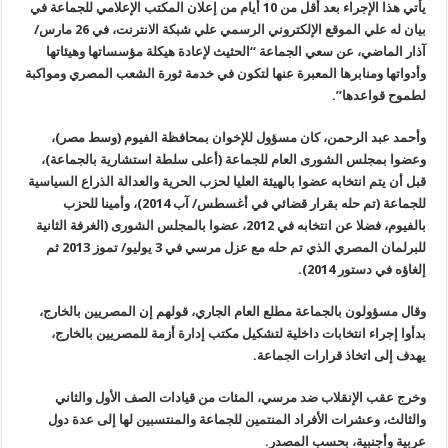
يأتي هذا الإجراء بعد أقل من 10 أيام من إعلان المكتب الإعلامي للجماعة في
بيان له علي الموقع الإلكتروني الرسمي علي شبكة الانترنت، في 26 مارس/
آذار الماضي، عن سعي الجماعة “الحثيث لإعادة هيكلة مؤسساتها وهيئاتها
وأدواتها ومنابرها المعبرة عنها لتكون في خدمة ثورة الشعب المصري ومواكبة
لطموح قواعدها
”.
وأحمد عبد الرحمن، كان مسؤول للإخوان بمحافظة الفيوم (وسط مصر)،
وعضوا بمجلس الشورى العام للجماعة (أعلى سلطة استشارية بالجماعة)،
قبل أن يتم انتخابه عضوا بالهيئة العليا لحزب الحرية والعدالة الذراع السياسية
للجماعة
(
تم حله بقرار قضائي في أغسطس/ آب 2014)، وأمينا للحزب
بالفيوم، فضلا عن انتخابه في 2012، عضوا بالمجلس الشورى (الغرفة الثانية
للبرلمان المصري الذي تم حله مع عزل مرسي في 3 يوليو/ تموز 2013 ثم
إلغاؤه في دستور 2014
).
وقال مسؤولون بالجماعة مطلع العام الجاري، قولهم إن المصريين بالخارج،
بدأوا إجراء انتخابات داخلية لتشكيل مكتب إدارة أزمة للمصريين بالخارج،
يهدف إلى اتخاذ قرارات الجماعة
.
وخرج عقب الإنقلاب ضد مرسي، المئات من قيادات الصف الأول والثاني
والثالث، وعشرات الأفراد المنتمين للجماعة والمنتسبين لها إلى عدة دول
عربية وأجنبية، بحسب المصدر
.