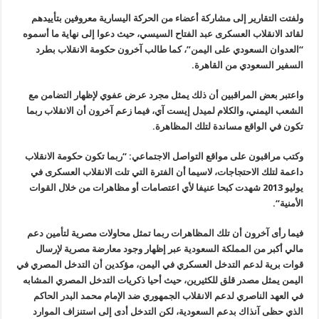
ولفتت التقارير إلى مشاركة أعضاء من الحركة اليسارية معروفين بتأييدهم
لقائد الانقلاب العسكرى عبد الفتاح السيسي، حيث دعوا إلى نهاية ما أسموه
“
العدوان السعودي على اليمن”، كما طالب آخرون حكومة الانقلاب بطرد
السفير السعودي من القاهرة
.
واعتبر بعض المراقبين أن ذلك يمثل مجرد عرض عفوي لإظهار التضامن مع
الشعب اليمني، والكلام لميدل إيست آي، فيما زعم آخرون أن الانقلاب ربما
تكون في الواقع مساندة لتلك المظاهرة
.
وكتب مراقبون على مواقع التواصل الاجتماعي: “ربما تكون حكومة الانقلاب
داعمة لتلك الاحتجاجات، لاسيما أن الفترة التي تلت الانقلاب العسكرى في
يوليو 2013 شهدت كبحا عنيفا لأي اعتصامات أو مظاهرات من خلال القوات
الأمنية
“.
فيما رأى آخرون أن تلك المظاهرات ربما تمثل محاولات مصرية لتأمين دعم
مالي أكبر من المملكة السعودية عبر إظهار وجود معارضة مصرية لإرسال
قوات برية لدعم التدخل العسكري في اليمن، مؤكدين أن التدخل المصري في
اليمن يمثل مصدر قلق للكثيرين، حيث أحيا ذكريات التدخل المصري المشابه
في العهد الناصري لدعم الانقلاب الجمهوري ضد الإمام محمد البدر الحاكم
الذي حظى آنذاك بدعم السعودية، لكن التدخل أدى إلى استنزاف الموارد