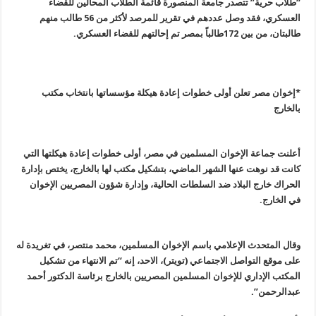
“طلاب حرية” تتصدر جامعة المنصورة قائمة الطلاب المحالين للقضاء
العسكري، فقد وصل عددهم في تقرير للمرصد لأكثر من 56 طالب منهم
طالبتان، من بين 172طالباً بمصر تم إحالتهم للقضاء العسكري
.
*إخوان مصر تعلن أولى خطوات إعادة هيكلة مؤسساتها بانتخاب مكتب
بالخارج
أعلنت جماعة الإخوان المسلمين في مصر، أولى خطوات إعادة هيكلتها التي
كانت قد نوهت عنها الشهر الماضي، بتشكيل مكتب لها بالخارج، يختص بإدارة
الحراك خارج البلاد ضد السلطات الحالية، وإدارة شؤون المصريين الإخوان
في الخارج
.
وقال المتحدث الإعلامي باسم الإخوان المسلمين، محمد منتصر، في تغريدة له
على موقع التواصل الاجتماعي (تويتر)، الاحد، إنه “تم الانتهاء من تشكيل
المكتب الإداري للإخوان المسلمين المصريين بالخارج برئاسة الدكتور أحمد
عبدالرحمن
”.