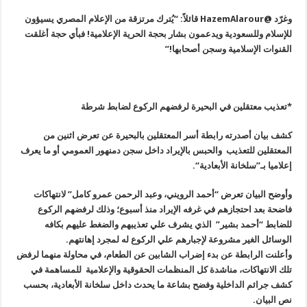
وغرّد
@HazemAlarour
قائلاً: “يُترك مرتزقة من الإعلام المصري يسيؤون
للإسلام وللسعودية ويدعمون بشار بحجة الحرية الإعلامية! فبأي حجة أغلقت
القنوات الإسلامية وسجن أصحابها
!”
*تعذيب معتقلين في البحيرة لرفضهم الركوع لضابط شرطة
كشف بيان أصدرته رابطة أسر المعتقلين بالبحيرة عن تعرض اثنين من
المعتقلين للتعذيب والحبس بالإيراد داخل سجن دمنهور العمومي أو ما يعرف
إعلاميا بـ”سلخانة الأبعادية
“.
وأوضح البيان تعرض “أحمد الرويني، وعبد الرحمن عمرو كامل” لانتهاكات
فاضحة بعد احتجازهم في غرفه الإيراد منذ أسبوع؛ وذلك لرفضهم الركوع
للضابط “أحمد بشير” الذي يشرف علي تعذيبهم والضغط عليهم بكافه
الوسائل الغير مشروعة لإجبارهم علي الركوع له لمجرد إهانتهم
.
وأعلنت الرابطة عن بدء إضراب الشابين عن الطعام، في محاولة منهما لرفض
تلك الانتهاكات، مناشدة كل المنظمات الحقوقية والإعلامية للمساهمة في
كشف جرائم الداخلية وفضح بشاعة ما يحدث داخل سلخانة الأبعادية، بحسب
نص البيان
.