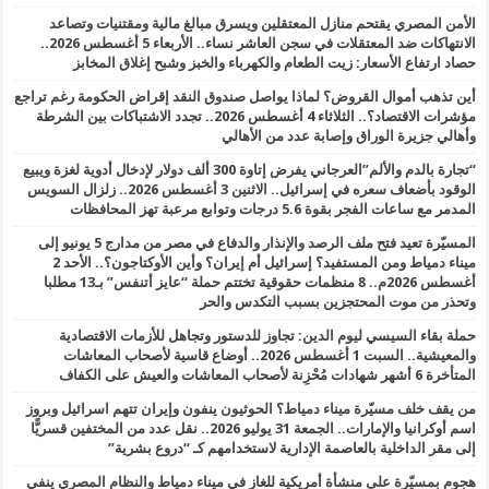
الأمن المصري يقتحم منازل المعتقلين ويسرق مبالغ مالية ومقتنيات وتصاعد
الانتهاكات ضد المعتقلات في سجن العاشر نساء.. الأربعاء 5 أغسطس 2026..
حصاد ارتفاع الأسعار: زيت الطعام والكهرباء والخبز وشبح إغلاق المخابز
أين تذهب أموال القروض؟ لماذا يواصل صندوق النقد إقراض الحكومة رغم تراجع
مؤشرات الاقتصاد؟.. الثلاثاء 4 أغسطس 2026.. تجدد الاشتباكات بين الشرطة
وأهالي جزيرة الوراق وإصابة عدد من الأهالي
“تجارة بالدم والألم”العرجاني يفرض إتاوة 300 ألف دولار لإدخال أدوية لغزة ويبيع
الوقود بأضعاف سعره في إسرائيل.. الاثنين 3 أغسطس 2026.. زلزال السويس
المدمر مع ساعات الفجر بقوة 5.6 درجات وتوابع مرعبة تهز المحافظات
المسيّرة تعيد فتح ملف الرصد والإنذار والدفاع في مصر من مدارج 5 يونيو إلى
ميناء دمياط ومن المستفيد؟ إسرائيل أم إيران؟ وأين الأوكتاجون؟.. الأحد 2
أغسطس 2026م.. 8 منظمات حقوقية تختتم حملة “عايز أتنفس” بـ13 مطلبا
وتحذر من موت المحتجزين بسبب التكدس والحر
حملة بقاء السيسي ليوم الدين: تجاوز للدستور وتجاهل للأزمات الاقتصادية
والمعيشية.. السبت 1 أغسطس 2026.. أوضاع قاسية لأصحاب المعاشات
المتأخرة 6 أشهر شهادات مُحْزِنة لأصحاب المعاشات والعيش على الكفاف
من يقف خلف مسيّرة ميناء دمياط؟ الحوثيون ينفون وإيران تتهم اسرائيل وبروز
اسم أوكرانيا والإمارات.. الجمعة 31 يوليو 2026.. نقل عدد من المختفين قسريًّا
إلى مقر الداخلية بالعاصمة الإدارية لاستخدامهم كـ “دروع بشرية”
هجوم بمسيّرة على منشأة أمريكية للغاز في ميناء دمياط والنظام المصري ينفي