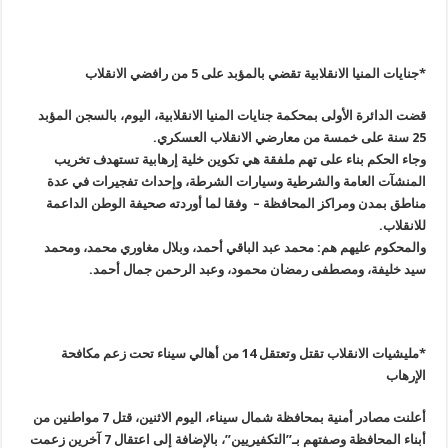
*جنايات المنيا الانقلابية تقضي بالمؤبد على 5 من رافضي الانقلاب
قضت الدائرة الأولى بمحكمة جنايات المنيا الانقلابية، اليوم، بالسجن المؤبد
25 سنة على خمسة من معارضي الانقلاب العسكري
.
وجاء الحكم بناء على تهم ملفقة هي تكوين خلية إرهابية تستهدف تخريب
المنشآت العامة والشرطية وسيارات الشرطة، وإحداث تفجيرات في عدة
مناطق بمدن ومراكز المحافظة – وفقا لما أوردته صحيفة الوطن الداعمة
للانقلاب
.
والمحكوم عليهم هم: محمد عبد الباقي أحمد، وبلال مغاوري محمد، ومحمد
سيد خليفة، ومصطفى رمضان محمود، وعبد الرحمن جمال أحمد
.
*مليشيات الانقلاب تقتل وتعتقل 14 من أهالي سيناء تحت زعم مكافحة
الإرهاب
أعلنت مصادر أمنية بمحافظة شمال سيناء، اليوم الاثنين، قتل 7 مواطنين من
أبناء المحافظة وصفتهم بـ”التكفيريين”، بالإضافة إلى اعتقال 7 آخرين زعمت