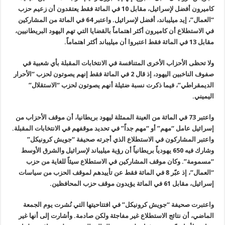
كاميرون أفضل لإسرائيل، مقابل 10 في المائة فقط يعتقدون أن زعيم حزب
“العمال”، إيد ميليباند، أفضل لإسرائيل. واعتبر 64 في المائة من المشاركين
في الاستطلاع أن كاميرون أكثر اهتماماً بالقضايا التي تهم اليهود البريطانيين،
مقابل 13 في المائة فقط اعتبروا أن ميليباند أكثر اهتماماً.
ولا تحظى الأحزاب الأخرى المتنافسة في الانتخابات المقبلة بأي شعبية في
صفوف الناخبين اليهود، إذ قال 2 في المائة فقط إنهم يصوتون لحزب “الأحرار
الديمقراطي”، فيما ذكرت نسبة ضئيلة أنهم يصوتون لحزب “الاستقلال”
اليميني.
واعتبر 73 في المائة من العينة الممثلة ليهود بريطانيا، أن موقف الأحزاب من
إسرائيل عامل “مهم” أو “مهم جداً” في تحديد موقفهم في الانتخابات المقبلة.
واعتبر المشاركون في الاستطلاع الذي أجرته صحيفة “جويش كرونيكل”
وشارك فيه 650 يهودياً بريطانياً أن رؤية ميليباند لإسرائيل والشرق الأوسط
“مسمومة”. وكان موقف المشاركين في الاستطلاع سيئاً للغاية من حزب
“العمال”، إذ عبّر 8 في المائة فقط عن تأييدهم لموقف الحزب من سياسات
إسرائيل، مقابل 61 في المائة يؤيدون موقف حزب المحافظين.
واعتبرت صحيفة “جويش كرونيكل” في افتتاحيتها التي نُشرت يوم الجمعة
الماضي، أن نتائج الاستطلاع غير مفاجئة ولكن صادمة. وأشارت إلى أنها غير