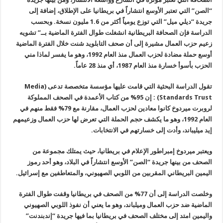
“الصن” التي تعتبر الأوسع انتشاراً في بريطانيا على الإطلاق، إضافة إلى
جريدة “ديلي ميل” التي توزع يومياً أكثر من 1.6 مليون نسخة. وبحسب
الدراسة فإن الصحافة البريطانية انشغلت طوال الفترة الماضية بــ” تشويه
زعيم حزب العمال مشيرة إلى أن صحف التابلويد شنت خلال الفترة الماضية
أوسع حملة مضادة لحزب العمال منذ العام 1992، وهو ما يفسر لماذا مني
الحزب بأسوأ خسارة منذ العام 1987، أي منذ 28 عاماً.
تقول الدراسة البحثية التي قامت عليها مؤسسة متخصصة تدعى (
Media
Standards Trust
) : إن 95% من كتاب الأعمدة في الصحف المملوكة
لروبرت ميردوخ كانوا معادين لحزب العمال، مقارنة مع 79% فقط منهم في
العام 1992، وهو ما يكشف حجم الحملة التي تعرض لها حزب العمال وزعيمهم
إيد ميليباند، وأدت إلى خسارتهم في الانتخابات.
ويعتبر ميردوخ إمبراطور الإعلام في بريطانيا، حيث يمتلك مجموعة من
الصحف من بينها جريدة “الصن” الأوسع انتشاراً في البلاد، وهو أحد رموز
اليمين البريطاني المقربين من اللوبي الصهيوني، والمتعاطفين مع إسرائيل.
وخلصت الدراسة إلى أن 77% من الصحف في بريطانيا وقفت طوال الفترة
الماضية ضد حزب العمال وميلباند، وهو ما يعني أن نفوذ اللوبي الصهيوني
واليمين امتد إلى مختلف الصحف في بريطانيا بما فيها جريدة “إندبندنت”