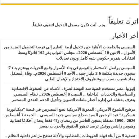
اترك تعليقاً
يجب أنت تكون
مسجل الدخول
لتضيف تعليقاً.
أخر الأخبار
السيسي والجامعات الأهلية حين تتحول أزمة التعليم إلى فرصة لتحصيل المزيد من
الأموال.. الاثنين 10 أغسطس 2026.. مجلس النواب يقر 162 قانونًا وسط
انتقادات بتمرير حكومي شبه كامل ودون تعديلات
السيسي يواصل الاستثمار بالتوسع في بناء الأسوار وقمع الحريات ويعتزم بناء 7
سجون جديدة بتكلفة 3.6 مليار جنيه.. الأحد 9 أغسطس 2026م.. وفاة المعتقل
معاذ شعيب بسبب سوء ظروف الاحتجاز والإهمال الطبي
إثيوبيا: مصر تستخدم قضية سد النهضة لصرف الانتباه عن الضغوط الاقتصادية
والسياسية والتحديات الداخلية .. السبت 8 أغسطس 2026.. نظام السيسي
يعترف بفشله في إدارة أخطر ملفات التموين وتأجيل الدعم النقدي المستمر
مرشح الشيوخ الأمريكي: المعونة الأمريكية تضع المصريين في قبضة “ديكتاتورية
عسكرية” عبد الرحمن السيد صداع سياسي جديد للسيسي .. الجمعة 7 أغسطس
2026.. 1090 معتقلة بسجن العاشر من رمضان و47 فقط ينفذن أحكامًا قضائية
وهيومن رايتس ووتش ترصد تدهور الحقوق والحريات بمصر
تصفية 5 من أبناء قبيلة الحويطات بالقطامية والأدلة تفضح مزاعم داخلية النظام ..