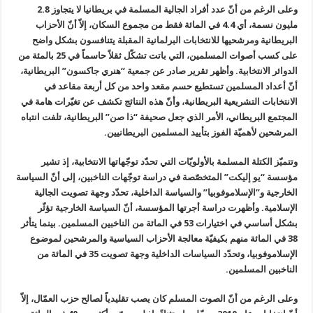
وعلى الرغم من أنّ عدد أفراد الجالية المسلمة في بريطانيا لا يتجاوز 2.8
مليون نسمة، أي 4.4 في المائة فقط من مجموع السكان، إلاّ أنّ الأحزاب
البريطانية ومرشحيها للانتخابات البرلمانية المقبلة يتنافسون بشكل واضح
على كسب أصوات المسلمين، التي باتت تشكّل ثقلاً حاسماً في 25 بالمئة من
الدوائر الانتخابية. وأظهر تقرير صادر عن جمعية “هنري جاكسون” البريطانية،
أنّ أعداد المسلمين تستطيع حسم مقعد واحد من كل أربعة مقاعد في
الانتخابات التشريعية البريطانية، وأنّ هذه النتائج تكشف عن تغيّرات هامة في
المجتمع البريطاني، الأمر الذي جعل صحيفة “ذا صن” البريطانية، تلفت انتباه
المرشحين لأهميّة الفوز بتأييد المسلمين البريطانيين.
وتتميّز الكتلة المسلمة بالأولويّات التي تحدّد توجّهاتها الانتخابية، إذ تشير
مؤسسة “يو إليكت” المتخصّصة في دراسة توجّهات الناخبين، إلى أنّ السياسة
الخارجية و”الإسلاموفوبيا” والسياسة الداخلية، تحدّد وجهة تصويت الجالية
الإسلامية. وأظهرت دراسة أجرتها المؤسسة، أنّ السياسة الخارجية تؤثّر
بشكل أساسي في اختيارات 53 في المائة من الناخبين المسلمين. بينما يتأثر
38 في المائة منهم بكيفيّة معالجة الأحزاب السياسية والمرشحين لموضوع
الإسلاموفوبيا، وتحدّد السياسات الداخلية وجهة تصويت 35 في المائة من
الناخبين المسلمين.
وعلى الرغم من أنّ الصوت المسلم كان يصب تقليدياً لصالح حزب العمّال، إلاّ