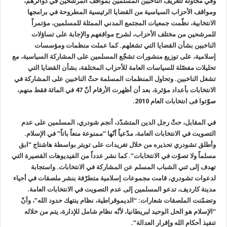
وفي محاولة لتعريف الناخبين المسلمين بمواقف المرشحين في دوائرهم،
ومواقف الأحزاب السياسية من القضايا الرئيسية المطروحة في برامجها
الانتخابية، نظّمت جمعيات المجتمع المدني الممثلة للمسلمين، مؤتمراً
للمرشحين من مختلف الأحزاب، لشرح مواقفهم والإجابة على تساؤلات
الناخبين بشأن القضايا التي تشغلهم. كما عملت منظمات ومؤسسات
إسلامية، على توزيع منشورات تشجّع المسلمين على المشاركة السياسية، مع
تحليلات مفصّلة للسياسات العامة للأحزاب المختلفة، بشأن القضايا التي
تشغل الناخبين. وتحاول المنظمات المسلمة حثّ الناخبين على المشاركة في
الانتخابات بأعداد مؤثرة، بعد أن أظهرت الأرقام أنّ 47 في المائة فقط منهم،
صوّتوا فى انتخابات العام 2010.
في المقابل، حثّ رجل الدين المتشدّد، أنجم شودري، المسلمين على عدم
التصويت في الانتخابات العامة، مدّعياً أنّها “ممنوعة منعاً باتاً” في الإسلام
.
وأطلق تشودري تحذيره من خلال تغريدات على تويتر بواسطة هاشتاج “ابق
مسلماً ولا تصوّت في الانتخابات”. كما نشر عدداً من الفيديوهات القصيرة التي
تهدف إلى ثني الشباب المسلم عن المشاركة في الانتخابات. واستجابة
لدعوات تشودري، قامت مجموعات إسلامية متطرّفة بنشر ملصقات في أحياء
مدينة كارديف، تدعو المسلمين إلى عدم التصويت في الانتخابات العامة.
وتضمّنت الملصقات شعارات
: “
الديموقراطية، نظام ينتهك حدود الله”، وأنّ
“الإسلام هو الحل الوحيد لبريطانيا، لأنّه نظام شامل للإدارة، يتم من خلاله
تنفيذ أحكام الله وإقرار العدالة
“.