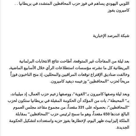
اللوبي اليهودي يساهم في فوز حزب المحافظين المتشدد في بريطانيا . .
كاميرون يفوز
شبكة المرصد الإخبارية
بعد ليلة من المفاجآت غير المتوقعة، أطاحت نتائج الانتخابات البرلمانية
البريطانية كل ما نشرته مؤسسات استطلاعات الرأي خلال الأسابيع الماضية،
وخالفت صناديق الإقتراع توقعات المراقبين والمحللين، إذ منح الناخبون فوزاً
مريحاً لحزب
“
المحافظين” وزعيمه ديفيد كاميرون
.
وبعد ليلة وصفها كاميرون بـ”القوية”، ووصفها زعيم حزب العمال، إد ميليباند،
بـ” المحبطة”، بات من المؤكد أن الحكومة المقبلة في بريطانيا ستكون لحزب
“المحافظين”، بحصوله على 331 مقعداً، من مجموع مقاعد مجلس العموم
البالغ عددها 650 مقعداً، وهو ما سمح لرئيس حزب “المحافظين” بمقابلة
الملكة إليزابيث ظهر اليوم، لإخطارها بفوز حزبه واستعداده لتشكيل الحكومة
الجديدة
.