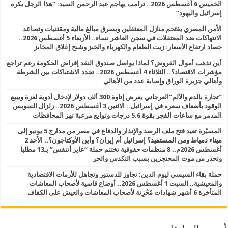
الخميس 6 أغسطس 2026.. ترامب يهاجم عبد الرحمن السيد: “هذا الرجل يكره
إسرائيل واليهود”
الأمن المصري يقتحم منازل المعتقلين ويسرق مبالغ مالية ومقتنيات وتصاعد
الانتهاكات ضد المعتقلات في سجن العاشر نساء.. الأربعاء 5 أغسطس 2026..
حصاد ارتفاع الأسعار: زيت الطعام والكهرباء والخبز وشبح إغلاق المخابز
أين تذهب أموال القروض؟ لماذا يواصل صندوق النقد إقراض الحكومة رغم تراجع
مؤشرات الاقتصاد؟.. الثلاثاء 4 أغسطس 2026.. تجدد الاشتباكات بين الشرطة
وأهالي جزيرة الوراق وإصابة عدد من الأهالي
“تجارة بالدم والألم”العرجاني يفرض إتاوة 300 ألف دولار لإدخال أدوية لغزة ويبيع
الوقود بأضعاف سعره في إسرائيل.. الاثنين 3 أغسطس 2026.. زلزال السويس
المدمر مع ساعات الفجر بقوة 5.6 درجات وتوابع مرعبة تهز المحافظات
المسيّرة تعيد فتح ملف الرصد والإنذار والدفاع في مصر من مدارج 5 يونيو إلى
ميناء دمياط ومن المستفيد؟ إسرائيل أم إيران؟ وأين الأوكتاجون؟.. الأحد 2
أغسطس 2026م.. 8 منظمات حقوقية تختتم حملة “عايز أتنفس” بـ13 مطلبا
وتحذر من موت المحتجزين بسبب التكدس والحر
حملة بقاء السيسي ليوم الدين: تجاوز للدستور وتجاهل للأزمات الاقتصادية
والمعيشية.. السبت 1 أغسطس 2026.. أوضاع قاسية لأصحاب المعاشات
المتأخرة 6 أشهر شهادات مُحْزِنة لأصحاب المعاشات والعيش على الكفاف