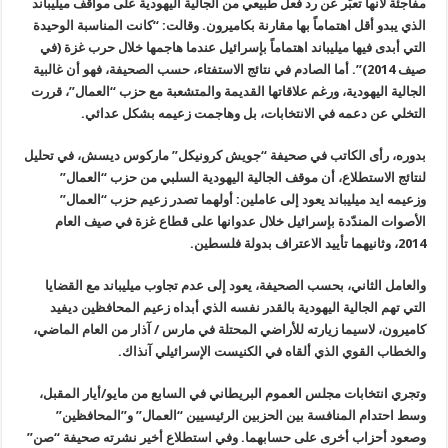
مفاجئة لأنها تعبّر عن رد فعل طبيعي من الجالية اليهودية على مواقف ميليباند
الذي يبدو أقل اهتماماً بها مقارنة بكاميرون. وقالت: “كانت المناسبة الوحيدة
التي أبدى فيها ميليباند اهتماماً بإسرائيل عندما هاجمها خلال حرب غزة (في
صيف 2014)”. أما الصادم في نتائج الاستفتاء، حسب الصحيفة، فهو أن غالبية
الجالية اليهودية، ورغم علاقاتها القديمة والمتشعبة مع حزب “العمال”، قررت
التخلي عن دعمه في الانتخابات، بل وهاجمت زعيمه بشكل عدائي.
بدوره، رأى الكاتب في صحيفة “جويش كرونيكل” ماركوس ديسش، في تحليل
لنتائج الاستطلاع، أن موقف الجالية اليهودية السلبي من حزب “العمال”
وزعيمه ايد ميليباند يعود إلى عاملين: أولهما تصدر زعيم حزب “العمال”
الأصوات المندّدة بإسرائيل خلال عدوانها على قطاع غزة في صيف العام
2014، وثانيهما تأييد الاعتراف بدولة فلسطين.
والعامل الثاني، بحسب الصحيفة، يعود إلى عدم تجاوب ميليباند مع القضايا
التي تهم الجالية اليهودية بالقدر نفسه الذي أبداه زعيم المحافظين ديفيد
كاميرون، لاسيما زيارته للأراضي المحتلة في مارس / آذار من العام الماضي،
والخطاب القوي الذي ألقاه في الكنيست الإسرائيلي آنذاك.
وتجري انتخابات مجلس العموم البريطاني في السابع من مايو/أيار المقبل،
وسط احتدام المنافسة بين الحزبين الرئيسيين “العمال” و”المحافظين”
وصعود أحزاب أخرى على حسابهما. وفي استطلاع أخير نشرته صحيفة “صن”