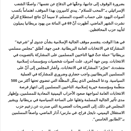
بضرورة الوقوف إلى جانبها، وحقّها في الدفاع عن نفسها”، واصفًا الشعب
الإسرائيلي بـ”المحب للسلام”. يبدي كاميرون بهذا الموقف، اهتماماً بكسب
أصوات اليهود على حساب الصوت المسلم، لا سيما أنّ نتائج استطلاع للرأي
نشرت الشهر الماضي، أظهرت أنّ 69 في المائة من يهود بريطانيا يميلون
لتأييد حزب المحافظين.
في هذا الوقت، ينقسم موقف الجالية الإسلامية بشأن جدوى أو “شرعية”
المشاركة في الانتخابات العامة البريطانية. فمن جهة، أطلق “مجلس مسلمي
بريطانيا” حملة حثّ فيها الناخبين المسلمين على المشاركة بالتصويت في
الانتخابات. ومن جهة أخرى، علت أصوات شخصيات ومؤسسات إسلامية
متشددة، “تحرّم” المشاركة في الانتخابات. وأشار المجلس إلى أنّ على
المسلمين البريطانيين واجب حضاري وضروري للمشاركة في العملية
السياسية. ودعا المجلس الذي يمثّل المظلّة التي تنضوي تحتها أكثر من 500
منظّمة ومؤسسة خيرية إسلامية، الناخبين المسلمين إلى انتهاز فرصة
الانتخابات العامة لمواجهة صعود الأحزاب اليمينية المعادية للمسلمين، وإظهار
مدى تأثير الجالية المسلمة وثقلها على الساحة السياسية في بريطانيا. ويشير
المجلس في ذلك، إلى التصريحات العنصرية التي صدرت عن زعيم حزب
الاستقلال اليميني، نايجل فراج، في مارس/ آذار الماضي، واصفاً المسلمين
بـ”الطابور الخامس”.