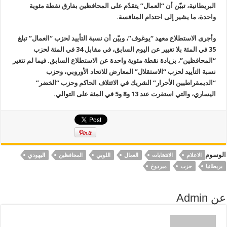
البريطانية، تبيّن أن “العمال” يتقدّم على المحافظين بفارق نقطة مئوية
واحدة، ما يشير إلى احتدام المنافسة.
وأجرى الاستطلاع معهد “يوغوف”، وبيّن أن نسبة التأييد لحزب “العمال” تبلغ
35 في المئة بلا تغيير عن اليوم السابق، في مقابل 34 في المئة لحزب
“المحافظين”، بزيادة نقطة مئوية واحدة عن الاستطلاع السابق. فيما لم تتغير
نسبة التأييد لحزب “الاستقلال” المعارض للاتحاد الأوروبي، وحزب
“الديمقراطيين الأحرار” الشريك في الائتلاف الحاكم وحزب “الخضر”
اليساري، والتي استقرت عند 13 و8 و5 في المئة على التوالي.
الوسوم
الاعلام
الانتخابات
العمال
اللوبي
المحافظين
اليهودي
بريطانيا
حزب
ميردوخ
عن Admin