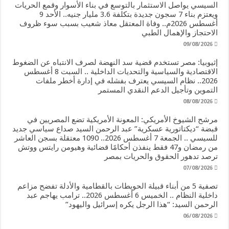
السيسي يواصل الاستثمار بالتوسع في بناء الأسوار وقمع الحريات
ويعتزم بناء 7 سجون جديدة بتكلفة 3.6 مليار جنيه.. الأحد 9
أغسطس 2026م.. وفاة المعتقل معاذ شعيب بسبب سوء ظروف
الاحتجاز والإهمال الطبي
09/08/2026
إثيوبيا: مصر تستخدم قضية سد النهضة لصرف الانتباه عن الضغوط
الاقتصادية والسياسية والتحديات الداخلية .. السبت 8 أغسطس
2026.. نظام السيسي يعترف بفشله في إدارة أخطر ملفات
التموين وتأجيل الدعم النقدي المستمر
08/08/2026
مرشح الشيوخ الأمريكي: المعونة الأمريكية تضع المصريين في
قبضة “ديكتاتورية عسكرية” عبد الرحمن السيد صداع سياسي جديد
للسيسي .. الجمعة 7 أغسطس 2026.. 1090 معتقلة بسجن العاشر
من رمضان و47 فقط ينفذن أحكامًا قضائية وهيومن رايتس ووتش
ترصد تدهور الحقوق والحريات بمصر
07/08/2026
تصفية 5 من أبناء قبيلة الحويطات بالقطامية والأدلة تفضح مزاعم
داخلية النظام .. الخميس 6 أغسطس 2026.. ترامب يهاجم عبد
الرحمن السيد: “هذا الرجل يكره إسرائيل واليهود”
06/08/2026