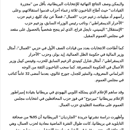
ولايمكن وصف النتائج النهائية للإنتخابات البريطانية، بأقل من “مجزرة
القيادات” حيث أطاح الناخبون ثلاثة زعماء أحزاب قدموا استقالاتهم، وعلى
رأسهم أد ميليباند، زعيم حزب “العمال”، فضلاً عن نيك كليغ، زعيم حزب
“الأحرار الديمقراطي
“
، ونائب رئيس الوزراء السابق، وزعيم حزب
“الإستقلال” اليميني، نايجل فراج، الذي لم ينجح شخصياً بالحصول على مقعد
في مجلس العموم المقبل
.
كما أطاحت الانتخابات بعدد من قيادات الصف الأول في حزبي “العمال”، أمثال
وزير المالية في حكومة الظل العمالية، إيد بولز، وحزب “الأحرار
الديمقراطي
“
، أمثال شارل كينيدي الزعيم السابق للحزب، وفينس كيبل وزير
الأعمال في الحكومة المنصرفة. كما سحب الناخبون الثقة من الوجه
البرلماني المعروف، والمثير للجدل، جورج غالوي، بعدما أمضى 32 عاماً كنائب
في مجلس العموم
.
وقد ساهم الإعلام الذي يمتكله اللوبي اليهودي في بريطانيا بقيادة إمبراطور
الإعلام ببريطانيا “ميردوخ” في فوز حزب المحافظين في انتخابات مجلس
العموم على منافسة التقليدي حزب العمال.
وأظهرت دراسة نشرتها جريدة “الجارديان” البريطانية أن 95% من صحافة
التابلويد في بريطانيا، كانت طوال الفترة الماضية معادية لحزب العمال، وهي
الصحافة التي تعتبر مؤثرة في الشارع وواسعة الانتشار، ومن بينها جريدة