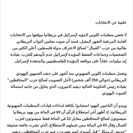
خلفية عن الانتخابات
لا تخفي منظمات اللوبي المؤيد لإسرائيل في بريطانيا موقفها من الانتخابات
العامة المرتقبة الشهر المقبل، فمنذ أن صوت مجلس النواب البريطاني
بغالبية من حزب “العمال” لصالح الاعتراف بدولة فلسطين، أعلن الكثير من
الشخصيات وجماعات الضغط المؤيدة لإسرائيل عدم تأييدهم للحزب، بقيادة
إيد ميليباند، عقاباً على مواقفه المؤيدة للفلسطينيين والمنتقدة لإسرائيل
.
وتعمل منظمات اللوبي الصهيوني منذ أشهر على حشد الجمهور اليهودي
البريطاني (حوالي 350 ألف شخص) لأجل التصويت لصالح حزب “المحافظين”
بقيادة رئيس الحكومة الحالية ديفيد كاميرون، الذي يحاول من جانبه استمالة
الصوت اليهودي.
ويبدو أن الناخبين اليهود استجابوا بكثافة لنداءات قيادات المنظمات الصهيونية
البريطانية، إذ أظهر آخر استطلاع للرأي أن 69 في المائة من يهود بريطانيا
سيصوتون لصالح المحافظين مقابل 22 في المائة فقط سيصوتون لحزب
العمال وقال 65 في المائة ممن شملهم الاستطلاع، الذي نشرت نتائجه صحيفة
“جويش كرونيكل” قبل أسبوع، إنهم يعتبرون زعيم حزب المحافظين، ديفيد