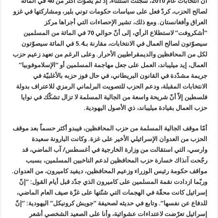
أنّ انتخابات عام 2010، سجّلت استثناءً، إذ لم يصوّت أكثر من 40 في المائة
لصالح الحزب، كردّ فعل على سياسات حكومات توني بلير، ومشاركتها في غزو
العراق وأفغانستان. ومع ذلك، تشير الإحصاءات التي أجراها مركز
“أشكروفت” لاستطلاع الرأي، إلى أنّ حوالي 70 في المائة من المسلمين
سيصوّتون لصالح العمال في الانتخابات، مقارنة بـ5.4 في المائة سيصوّتون
لكل من المحافظين والديمقراطيين الأحرار. وعلى الرغم من تعهد زعيم حزب
العمال، إيد ميليباند، العمل على جعل مهاجمة المسلمين أو “الإسلاموفوبيا”
جريمة مشدّدة في القانون البريطاني، في حال فوز حزبه بالأغلبيّة في
الانتخابات المقبلة، ودعم الحزب للتصويت البرلماني الرمزي للاعتراف بدولة
فلسطين إلاّ أنّ شريحة واسعة من الجالية المسلمة لا تزال تشكّك في نوايا
حزب العمال بقيادة ميليباند، ذي الأصول اليهودية.
أمّا موقف الجالية المسلمة من حزب المحافظين، فيبدو أكثر حسماً بعد موقف
الحزب من العدوان الإسرائيلي الأخير على غزة. وكانت البارونة سعيدة
وارسي، التي استقالت من وزارة الخارجية في أغسطس/ آب الماضي، قد
رجّحت آنذاك خسارة حزب المحافظين لدعم الناخبين المسلمين، بسبب
مواقف حكومة رئيس الوزراء وزعيم المحافظين، ديفيد كاميرون، من العدوان.
وربّما ازدادت نقمة المسلمين على كاميرون الذي جدّد قبل أيام القول: “إنّ
إسرائيل كانت محقّة في الهجمات التي شنّتها على غزّة صيف العام الماضي،
للدفاع عن نفسها”. وتابع في حديثه لصحيفة “جويش كرونيكل” اليهودية: “إنّ
إسرائيل تعرّضت لاعتداءات عشوائية، وأنا على الصعيد الشخصي أشعر