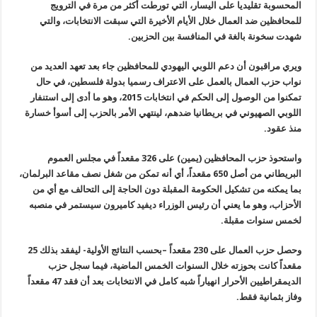
المحسوبة تقليديا على اليسار، التي تورطت أكثر من مرة في الترويج
للمحافظين ضد العمال خلال الأيام الأخيرة التي سبقت الانتخابات، والتي
شهدت سخونة بالغة في المنافسة بين الحزبين.
ويري مراقبون أن دعم اللوبي اليهودي للمحافظين جاء بعد تعهد العديد من
نواب حزب العمال بالعمل على الاعتراف رسميا بدولة فلسطين، في حال
تمكنوا من الوصول إلى الحكم في انتخابات 2015، وهو ما أدى إلى استنفار
اللوبي الصهيوني في بريطانيا ضدهم، لينتهي الأمر بالحزب إلى أسوأ خسارة
منذ عقود.
واستحوذ حزب المحافظين (يمين) على 326 مقعداً في مجلس العموم
البريطاني من أصل 650 مقعداً، أي أنه تمكن من شغل نصف مقاعد البرلمان،
بما يمكنه من تشكيل الحكومة المقبلة دون الحاجة إلى التحالف مع أي من
الأحزاب، وهو ما يعني أن رئيس الوزراء ديفيد كاميرون سيستمر في منصبه
لخمس سنوات مقبلة.
وحصل حزب العمال على 230 مقعداً –بحسب النتائج الأولية- ليفقد بذلك 25
مقعداً كانت بحوزته خلال السنوات الخمس الماضية، فيما سجل حزب
الديمقراطيين الأحرار انهياراً شبه كامل في الانتخابات بعد أن فقد 47 مقعداً
وفاز بثمانية فقط.