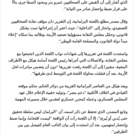
الذي أشار إلى أن القبض على الصحافيين عمرو بدر ومحود السقا جرى بناءً
على قرار ضبط وإحضار صادر من النيابة
“.
وقال مصدر مطلع باللجنة البرلمانية، إن التقرير دان موقف نقابة الصحافيين
التصعيدي، وانحاز إلى “الداخلية”، حيث اعتبر أن إجراءاتها تمت بشكل
قانوني، وحمّل مجلس النقابة مسؤولية تصعيد الأزمة، وطالبه بما سمّاه
“
إعلاء
مبدأ دولة القانون، والمصلحة العامة للوطن
“.
واستندت اللجنة في تقريرها إلى شهادات نواب اللجنة الذين اجتمعوا مع
مجلس النقابة، والاتصالات التي أجراها رئيس اللجنة أسامة هيكل مع الأطراف
المعنية، مشيرا إلى أن اللجنة رفعت تقريرها “دون أن يتضمن مبادرات لحل
الأزمة، بعد أن فشلت محاولة اللجنة في التوسط لدى طرفيها
“.
ويعد هيكل من العناصر البرلمانية القريبة من دوائر الحكم، بحكم موقعه
القيادي في ائتلاف الأغلبية
“
دعم مصر”، وتوليه حقيبة الإعلام خلال عهد
المجلس العسكري، وعمله كمحرر عسكري لعقدين خلال مسيرته المهنية
.
وتابع المصدر، الذي تحفظ عن ذكر اسمه، أن “البرلمان ليس سلطة تحقيق
حتى يُدين أو يُبرئ”، إلا أن اللجنة رأت أن الواقعة “ليست اقتحاما، وإنما ضبط
وإحضار لمتهمين، بعد أن استندت إلى بيان النائب العام كفيصل بين بين
الطرفين
“.