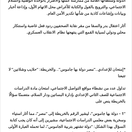
الدولة وسلطاتها العامة من ممارسة عملها والأضرار بالوحدة الوطنية والسلام
الاجتماعي، والترويج بالقول والكتابة للأغراض محل الاتهام الأول، وإذاعة أخبار
وبيانات وإشاعات كاذبة من شأنها تكدير الأمن العام
.
أثار اعتقال بدر والسقا من مقر نقابة الصحفيين ردود فعل غاضبة واستنكار
محلي ودولي لسياية القمع التي ينتهجها نظام الانقلاب العسكري
.
*إمتحان للإعدادي..”مصر دولة بها جاموس”.. والخريطة: “حلايب وشلاتين” لا
تتبعنا
تداول عدد من نشطاء مواقع التواصل الاجتماعي، امتحان مادة الدراسات
الاجتماعية للصف الثاني الإعدادي بإدارة البساتين ودار السلام، متضمنًا سؤالًا
بالخريطة ينص على
“1 –
دولة بها جاموس”، ليشير الرقم بالخريطة إلى “مصر”، مما أثار استياء
وسخرية بعض معلمي الدراسات الاجتماعية، مشيرين إلى أنه كان يجب كتابة
السؤال بهذا الشكل: “دولة تشتهر بتربية الجاموس”، لما تحمله العبارة الأولى