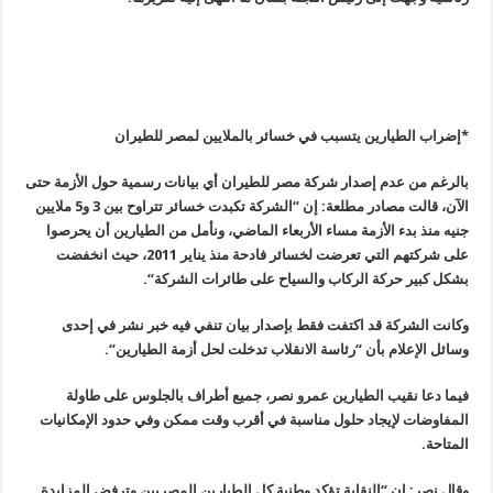
*إضراب الطيارين يتسبب في خسائر بالملايين لمصر للطيران
بالرغم من عدم إصدار شركة مصر للطيران أي بيانات رسمية حول الأزمة حتى
الآن، قالت مصادر مطلعة: إن “الشركة تكبدت خسائر تتراوح بين 3 و5 ملايين
جنيه منذ بدء الأزمة مساء الأربعاء الماضي، ونأمل من الطيارين أن يحرصوا
على شركتهم التي تعرضت لخسائر فادحة منذ يناير 2011، حيث انخفضت
بشكل كبير حركة الركاب والسياح على طائرات الشركة
“.
وكانت الشركة قد اكتفت فقط بإصدار بيان تنفي فيه خبر نشر في إحدى
وسائل الإعلام بأن “رئاسة الانقلاب تدخلت لحل أزمة الطيارين
“.
فيما دعا نقيب الطيارين عمرو نصر، جميع أطراف بالجلوس على طاولة
المفاوضات لإيجاد حلول مناسبة في أقرب وقت ممكن وفي حدود الإمكانيات
المتاحة
.
وقال نصر: إن “النقابة تؤكد وطنية كل الطيارين المصريين وترفض المزايدة