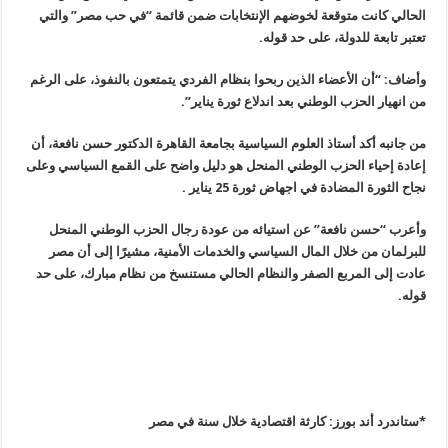
الحالي كانت متوقعة لخوضهم الإنتخابات ضمن قائمة “في حب مصر” والتي
تعتبر تابعة للدولة، على حد قوله
.
وأضاف: “أن الأعضاء الذين ربحوا بنظام الفردي يتمتعون بالنفوذ، على الرغم
من انهيار الحزب الوطني بعد اندلاع ثورة يناير
”.
من جانبه أكد أستاذ العلوم السياسية بجامعة القاهرة الدكتور حسن نافعة، أن
إعادة إحياء الحزب الوطني المنحل هو دليل واضح على القمع السياسي وعلى
نجاح الثورة المضادة في اجهاض ثورة 25 يناير
.
وأعرب “حسن نافعة” عن استيائه من عودة رجال الحزب الوطني المنحل
للبرلمان من خلال المال السياسي والخدمات الأمنية، مشيرًا إلى أن مصر
عادت إلى المربع الصفر والنظام الحالي مستنسخ من نظام مبارك، على حد
قوله
.
*
ستاندرد أند بورز: كارثة اقتصادية خلال سنة في مصر