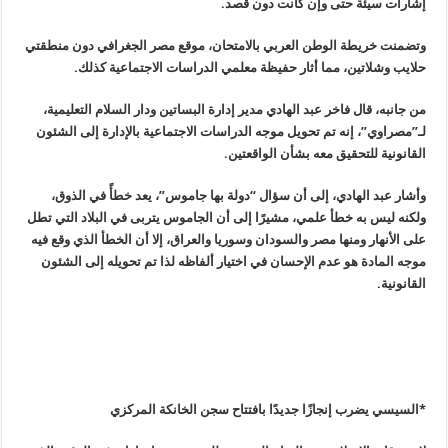
إشارات سيئة حتى وإن كانت دون قصد
.
وتضمنت خريطة الوطن العربي بالامتحان، موقع مصر الجغرافي دون منطقتي
حلايب وشلاتين، مما أثار حفيظة معلمي الدراسات الاجتماعية كذلك
.
من جانبه، قال فاخر عبد الهادي مدير إدارة البساتين ودار السلام التعليمية،
لـ”مصراوي”، إنه تم تحويل موجه الدراسات الاجتماعية بالإدارة إلى الشئون
القانونية للتحقيق معه بشأن الواقعتين
.
وأشار عبد الهادي، إلى أن سؤال “دولة بها جاموس”، يعد خطأً في الذوق،
ولكنه ليس به خطأ علمي، مشيرًا إلى أن الجاموس يتربى في البلاد التي تطل
على الأنهار ومنها مصر والسودان وسوريا والعراق، إلا أن الخطأ الذي وقع فيه
موجه المادة هو عدم الإحسان في اختيار ألفاظه لذا تم تحويله إلى الشئون
القانونية
.
*السيسي يضرب إنجازًا جديدًا بافتتاح سجن الخانكة المركزي