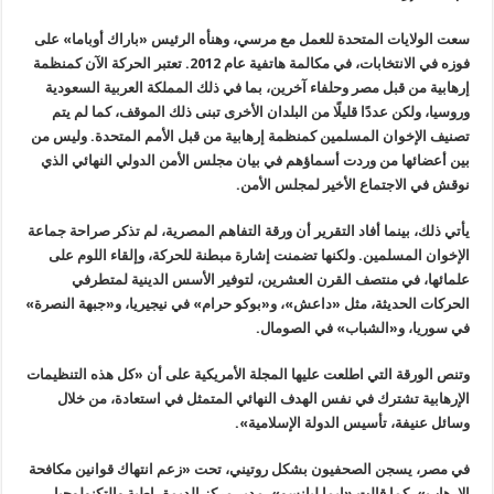
سعت الولايات المتحدة للعمل مع مرسي، وهنأه الرئيس «باراك أوباما» على
فوزه في الانتخابات، في مكالمة هاتفية عام 2012. تعتبر الحركة الآن كمنظمة
إرهابية من قبل مصر وحلفاء آخرين، بما في ذلك المملكة العربية السعودية
وروسيا، ولكن عددًا قليلًا من البلدان الأخرى تبنى ذلك الموقف، كما لم يتم
تصنيف الإخوان المسلمين كمنظمة إرهابية من قبل الأمم المتحدة. وليس من
بين أعضائها من وردت أسماؤهم في بيان مجلس الأمن الدولي النهائي الذي
نوقش في الاجتماع الأخير لمجلس الأمن
.
يأتي ذلك، بينما أفاد التقرير أن ورقة التفاهم المصرية، لم تذكر صراحة جماعة
الإخوان المسلمين. ولكنها تضمنت إشارة مبطنة للحركة، وإلقاء اللوم على
علمائها، في منتصف القرن العشرين، لتوفير الأسس الدينية لمتطرفي
الحركات الحديثة، مثل «داعش»، و«بوكو حرام» في نيجيريا، و«جبهة النصرة»
في سوريا، و«الشباب» في الصومال
.
وتنص الورقة التي اطلعت عليها المجلة الأمريكية على أن «كل هذه التنظيمات
الإرهابية تشترك في نفس الهدف النهائي المتمثل في استعادة، من خلال
وسائل عنيفة، تأسيس الدولة الإسلامية
».
في مصر، يسجن الصحفيون بشكل روتيني، تحت «زعم انتهاك قوانين مكافحة
الإرهاب»، كما قالت «إيما ليانسو»، مدير مركز الديمقراطية والتكنولوجيا