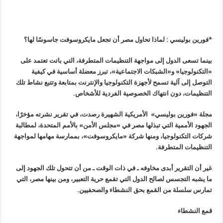
*فورين بوليسي : لماذا تحاول مصر أن تجعل مايكروسوفت جاسوسًا لها؟
بينما تسعى الدول إلى مواجهة التنظيمات المتطرفة، التي باتت تعتمد على
«
التكنولوجيا» و«الشبكات الاجتماعية»، تبرز معضلة أساسية في كيفية
التوصل إلى آلية تسمح لأجهزة التكنولوجيا والإنترنت بمتابعة وتتبع نشاط تلك
التنظيمات، دون انتهاك الخصوصية الفردية للأشخاص
.
مجلة «فورين بوليسي» الأمريكية الشهيرة رصدت، في تقرير نشرته مؤخرًا،
الجهود الأممية التي تبذلها مصر في «مجلس الأمن» بالأمم المتحدة، لمطالبة
شركات التكنولوجيا، ومنها شركة «مايكروسوفت»، بممارسة مهامها لمواجهة
التنظيمات المتطرفة
.
غير أن التقرير أبدى مخاوفه ـ في ذات الوقت ـ من أن تتحول تلك الجهود إلى
ما يشبه التجسس لصالح الدول التي تقمع حرية التعبير، ومن بينها مصر، التي
تمارس سلسلة من القمع بحق النشطاء والصحفيين
.
قمع النشطاء