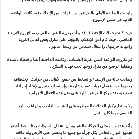
وليست السابقة الأولى بالبدرشين من قوات أمن الإنقلاب فقد كانت الواقعة
الثانية فى نفس الإسبوع
.
حيث كانت حملات الإختطاف قد بدأت بقرية الشوبك الغربى صباح يوم الأربعاء
الماضى ، حيث قام أمن الإنقلاب بالتهجم على منازل بعض أهالى القرية
وانتهاك حرمتها ، واعتقال سيدتين من وسط ابنائهن
.
ثم تكررت الواقعة امس بقرية الشنباب ، وقامت الداخلية أيضا بإختطاف سيدة
وطفلها الرضيع من منزل زوجها تحت تهديد السلاح
.
وسادت حالة من الإستياء والسخط بين جميع الأهالى من حوادث الإختطاف
وحذروا من اشتعال نوبات غضب عارمة ، وإستعدادت تجرى لإتخاذ إجراءات
تصعيدية ضد مركز البدرشين للرد علي مثل هذه الافعال الاجرامية
.
ولا يستطيع كبار العائلات السيطرة على الشباب الغاصب والراغب بالرد
القاسي مهما كان الثمن
.
وأكد عدد من ممثلى الحركات الشبابية أن اعتقال السيدات بمثابة خط أخضر
لجميع الثوار بالتعامل بكل جرأة مع جميع ما يمشي علي الأرض وله علاقة