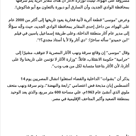
مسروقة على الهواء، ليثبت لوزارة الآثار أن هناك مقابر أثرية يتم سرقتها
بمحافظة الوادي الجديد، وأن السارق أبو دبورة بالتعاون مع أبو شاكوش!.
وعرض “موسى” قطعة أثرية لآنية فخارية يعود تاريخها إلى أكثر من 2000 عام
على الهواء، من داخل إحدى المقابر بمحافظة الوادي الجديد، حيث وجَّه سؤالًا
إلى مدير عام آثار منطقة الداخلة، وعلى طريقة إسماعيل ياسين في فيلم
“ابن حميدو” سأله ساخرًا: “دي آثار ولا لأ يا أستاذ مجدي؟!”.
وقال “موسى” إن وقائع سرقة ونهب الآثار المصرية لا تتوقف، مشيرًا إلى
“حرامية” حكومة الانقثلاب، قائلاً: “وزارة الآثار لا تؤتمن على تاريخنا ولا على
أثارنا، لأن الأثار بتاعتنا متسابة لكل من هب ودب”.
يذكر أن “بشوات” الداخلية والقضاء استغلوا انشال المصريين يوم 14
أغسطس إبان مذبحة فض اعتصامي “رابعة والنهضة”، وتم سرقة ونهب متحف
ملوي الذي أنشئ عام 1963م، علي مساحة 600 متر مربع، والذي يعد الوحيد
بمنطقة الصعيد وأكبر المتاحف الإقليمية في مصر.