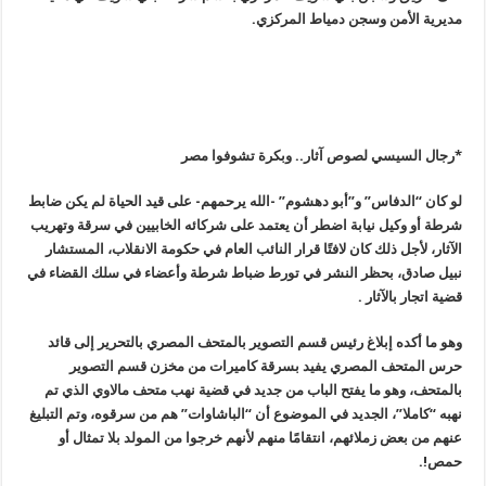
مديرية الأمن وسجن دمياط المركزي
.
*رجال السيسي لصوص آثار.. وبكرة تشوفوا مصر
لو كان “الدفاس” و”أبو دهشوم” -الله يرحمهم- على قيد الحياة لم يكن ضابط
شرطة أو وكيل نيابة اضطر أن يعتمد على شركائه الخابيين في سرقة وتهريب
الآثار، لأجل ذلك كان لافتًا قرار النائب العام في حكومة الانقلاب، المستشار
نبيل صادق، بحظر النشر في تورط ضباط شرطة وأعضاء في سلك القضاء في
قضية اتجار بالآثار .
وهو ما أكده إبلاغ رئيس قسم التصوير بالمتحف المصري بالتحرير إلى قائد
حرس المتحف المصري يفيد بسرقة كاميرات من مخزن قسم التصوير
بالمتحف، وهو ما يفتح الباب من جديد في قضية نهب متحف مالاوي الذي تم
نهبه “كاملا”، الجديد في الموضوع أن “الباشاوات” هم من سرقوه، وتم التبليغ
عنهم من بعض زملائهم، انتقامًا منهم لأنهم خرجوا من المولد بلا تمثال أو
حمص!.