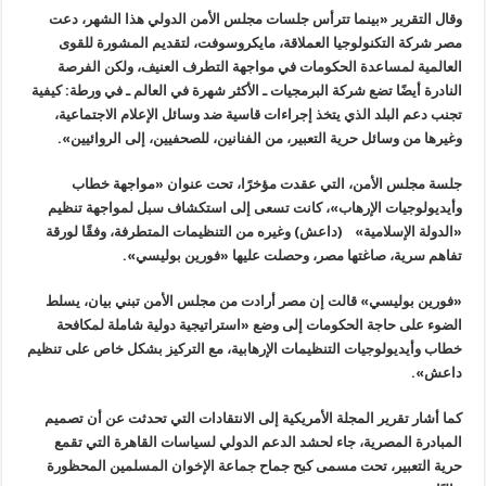
وقال التقرير «بينما تترأس جلسات مجلس الأمن الدولي هذا الشهر، دعت
مصر شركة التكنولوجيا العملاقة، مايكروسوفت، لتقديم المشورة للقوى
العالمية لمساعدة الحكومات في مواجهة التطرف العنيف، ولكن الفرصة
النادرة أيضًا تضع شركة البرمجيات ـ الأكثر شهرة في العالم ـ في ورطة: كيفية
تجنب دعم البلد الذي يتخذ إجراءات قاسية ضد وسائل الإعلام الاجتماعية،
وغيرها من وسائل حرية التعبير، من الفنانين، للصحفيين، إلى الروائيين
».
جلسة مجلس الأمن، التي عقدت مؤخرًا، تحت عنوان «مواجهة خطاب
وأيديولوجيات الإرهاب»، كانت تسعى إلى استكشاف سبل لمواجهة تنظيم
«الدولة الإسلامية» (داعش) وغيره من التنظيمات المتطرفة، وفقًا لورقة
تفاهم سرية، صاغتها مصر، وحصلت عليها «فورين بوليسي
».
«
فورين بوليسي» قالت إن مصر أرادت من مجلس الأمن تبني بيان، يسلط
الضوء على حاجة الحكومات إلى وضع «استراتيجية دولية شاملة لمكافحة
خطاب وأيديولوجيات التنظيمات الإرهابية، مع التركيز بشكل خاص على تنظيم
داعش
».
كما أشار تقرير المجلة الأمريكية إلى الانتقادات التي تحدثت عن أن تصميم
المبادرة المصرية، جاء لحشد الدعم الدولي لسياسات القاهرة التي تقمع
حرية التعبير، تحت مسمى كبح جماح جماعة الإخوان المسلمين المحظورة