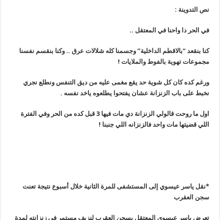
نص التدوينة
:
في الحر دا واحنا في المعتقل
..
كنا بنقعد “بالاقطم الداخلية” وجسمنا كله شلالات عرق .. وكنا بنقسم نفسنا
مجموعات تهوية بالفوط والملايات
!
ورغم كده كان كل شوية حد يقع مغمى عليه من ديق التنفس ونطلع نجري
نخبط على باب الزنزانة عشان يفتحوا يطلعوه ياخد نفسه
.
اول ما روحت قالولي الزنزانة دي مات فيها 3 قبل كده من الحر وفي الفترة
اللي قضيتها مات واحد فالزنزانه اللي جنبنا
!
*نقل ياسر عيسوي إلى المستشفى للمرة الثانية خلال أسبوع نتيجة تعنت
سجن العقرب
تعرض ياسر عيسوي المعتقل بسجن العقرب لنزيف مستمر في زنزانته لمدة