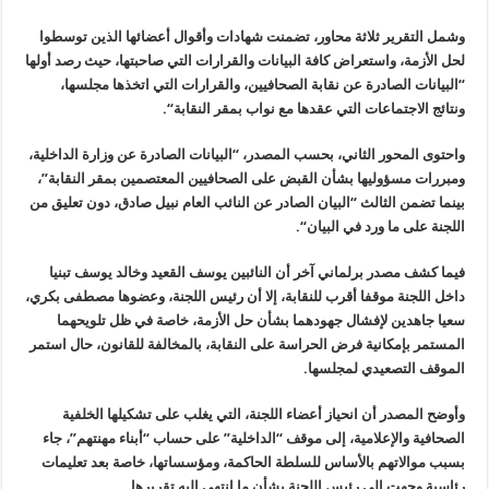
وشمل التقرير ثلاثة محاور، تضمنت شهادات وأقوال أعضائها الذين توسطوا
لحل الأزمة، واستعراض كافة البيانات والقرارات التي صاحبتها، حيث رصد أولها
“البيانات الصادرة عن نقابة الصحافيين، والقرارات التي اتخذها مجلسها،
ونتائج الاجتماعات التي عقدها مع نواب بمقر النقابة
“.
واحتوى المحور الثاني، بحسب المصدر،
“
البيانات الصادرة عن وزارة الداخلية،
ومبررات مسؤوليها بشأن القبض على الصحافيين المعتصمين بمقر النقابة”،
بينما تضمن الثالث “البيان الصادر عن النائب العام نبيل صادق، دون تعليق من
اللجنة على ما ورد في البيان
“.
فيما كشف مصدر برلماني آخر أن النائبين يوسف القعيد وخالد يوسف تبنيا
داخل اللجنة موقفا أقرب للنقابة، إلا أن رئيس اللجنة، وعضوها مصطفى بكري،
سعيا جاهدين لإفشال جهودهما بشأن حل الأزمة، خاصة في ظل تلويحهما
المستمر بإمكانية فرض الحراسة على النقابة، بالمخالفة للقانون، حال استمر
الموقف التصعيدي لمجلسها
.
وأوضح المصدر أن انحياز أعضاء اللجنة، التي يغلب على تشكيلها الخلفية
الصحافية والإعلامية، إلى موقف “الداخلية” على حساب
“
أبناء مهنتهم”، جاء
بسبب موالاتهم بالأساس للسلطة الحاكمة، ومؤسساتها، خاصة بعد تعليمات
رئاسية وجهت إلى رئيس اللجنة بشأن ما انتهى إليه تقريرها
.