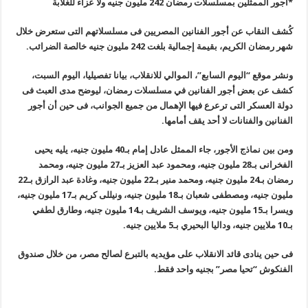
*أجور الممثلين بمسلسلات رمضان 242 مليون جنيه ولا عزاء للغلابة
كُشف النقاب عن أجور الفنانين المصريين فى مسلسلاتهم التى ستعرض خلال
شهر رمضان الكريم، بقيمة إجمالية بلغت 242 مليون جنيه خالصة الضرائب
.
ونشر موقع “اليوم السابع”، الموالي للانقلاب، بيانا تفصيليا، اليوم السبت،
كشف عن بعض أجور الفنانين في مسلسلات رمضان، ليوضح مدى العبث فى
دولة العسكر التى ترعرع فيها الإهمال من جميع الجوانب، فى حين أن أجور
الفنانين والفنانات لا أحد يقف أمامها
.
ومن بين نماذج الأجور، جاء الممثل عادل إمام بـ40 مليون جنيه، يليه يحيى
الفخرانى بـ28 مليون جنيه، ومحمود عبد العزيز بـ27 مليون جنيه، ومحمد
رمضان بـ24 مليون جنيه، ومحمد منير بـ22 مليون جنيه، وغادة عبد الرازق بـ22
مليون جنيه، ومصطفى شعبان بـ18 مليون جنيه، ونيللى كريم بـ17 مليون جنيه،
ويسرا بـ15 مليون جنيه، ويوسف الشريف بـ14 مليون جنيه، وطارق لطفي
بـ10 ملايين جنيه، وداليا البحيري بـ5 ملايين جنيه
.
فى حين ينادى قائد الانقلاب على مؤيديه بالتبرع لصالح مصر، من خلال صندوق
الفنكوش “تحيا مصر” بجنيه واحد فقط
.