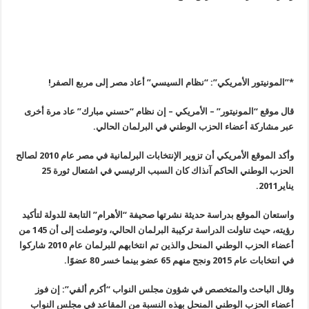
*”المونيتور الأمريكي”: “نظام السيسي” أعاد مصر إلى مربع الصفر
!
قال موقع “المونيتور” – الأمريكي – إن نظام “حسني مبارك” عاد مرة أخرى
عبر مشاركة أعضاء الحزب الوطني في البرلمان الحالي
.
وأكد الموقع الأمريكي أن تزوير الإنتخابات البرلمانية في مصر عام 2010 لصالح
الحزب الوطني الحاكم آنذاك كان السبب الرئيسي في اشتعال ثورة 25
يناير2011
.
واستعان الموقع بدراسة حديثة نشرتها صحيفة “الأهرام
”
التابعة للدولة لتأكيد
رؤيته، حيث تناولت الدراسة تركيبة البرلمان الحالي، وتوصلت إلى أن 145 من
أعضاء الحزب الوطني المنحل والذين تم انتخابهم للبرلمان عام 2010 شاركوا
في انتخابات عام 2015 ونجح منهم 65 عضو بينما خسر
80
عضوًا
.
وقال الباحث والمتخصص في شؤون مجلس النواب “أكرم ألفي”: إن فوز
أعضاء الحزب الوطني المنحل بهذه النسبة من المقاعد في مجلس النواب