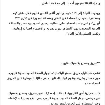
وتم إحالة 10 متهمين أحداث إلى محكمة الطفل
.
ووجهت النيابة إلى 101 متهما والذين ألقى القبض عليهم خلال اشتراكهم
بمظاهرات ميدان المساحة في الدقي ومنطقة العجوزة في ذكرى “25
أبريل”، والتي جاءت احتجاجا على اتفاقية ترسيم الحدود بين مصر والمملكة
العربية السعودية تهم
“
التظاهر بدون تصريح، والانضمام لجماعة إرهابية،
وتكدير السلم والأمن العام
”.
**
حريق بمصنع بلاستيك بقليوب
نشب منذ قليل، حريق بمصنع للبلاستيك، بجوار السكة الحديد بمدينة قليوب،
دون خسائر بشرية، وتقوم قوات الدفاع المدنى حاليًا بالسيطرة على الحريق
لمنع امتداده
.
كانت مديرية أمن القليوبية، قد تلقت إخطارًا بنشوب حريق، بمصنع بلاستيك
غير مرخص، بجوار السكة الحديد بمدينة قليوب، وتم الدفع بسيارات الإطفاء،
وجار السيطرة على الحريق لمنع امتداده
.