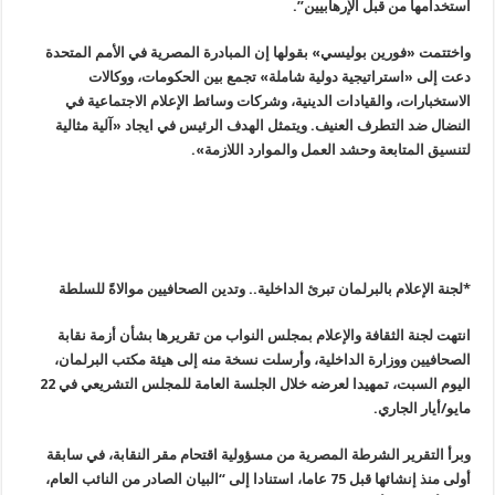
استخدامها من قبل الإرهابيين”.
واختتمت «فورين بوليسي» بقولها إن المبادرة المصرية في الأمم المتحدة
دعت إلى «استراتيجية دولية شاملة» تجمع بين الحكومات، ووكالات
الاستخبارات، والقيادات الدينية، وشركات وسائط الإعلام الاجتماعية في
النضال ضد التطرف العنيف. ويتمثل الهدف الرئيس في ايجاد «آلية مثالية
لتنسيق المتابعة وحشد العمل والموارد اللازمة
».
*لجنة الإعلام بالبرلمان تبرئ الداخلية.. وتدين الصحافيين موالاةً للسلطة
انتهت لجنة الثقافة والإعلام بمجلس النواب من تقريرها بشأن أزمة نقابة
الصحافيين ووزارة الداخلية، وأرسلت نسخة منه إلى هيئة مكتب البرلمان،
اليوم السبت، تمهيدا لعرضه خلال الجلسة العامة للمجلس التشريعي في 22
مايو/أيار الجاري
.
وبرأ التقرير الشرطة المصرية من مسؤولية اقتحام مقر النقابة، في سابقة
أولى منذ إنشائها قبل 75 عاما، استنادا إلى “البيان الصادر من النائب العام،