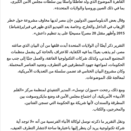
القاهرة الموضوع الذي ولد تعاطفًا واسعًا بين سلطات مجلس الأمن الكبرى،
بما في ذلك الصين وروسيا والولايات المتحدة
».
وقال بعض الدبلوماسيين الدوليين «إن مصر لديها مخاوف مشروعة حول خطر
الإرهاب في الداخل والخارج، وخاصة بعد الفيديو الذي ظهر في فبراير(شباط)
2015
وأظهر مقتل 20 مصريًا مسيحيًا على يد تنظيم داعش
».
التقرير ذكر أيضًا أن الولايات المتحدة أبدت قلقها من أن البيان الذي صاغته
مصر، لم يذهب بعيدًا بما فيه الكفاية، للاعتراف بالحاجة كي يشمل منظمات
المجتمع المدني، وكذلك شركات التكنولوجيا الفائقة، والعمل جنبًا إلى جنب مع
الحكومات، لمواجهة جهود المتطرفين في التطرف، وتجنيد العناصر المحتملة.
وكان مشروع البيان الختامي قد تضمن سلسلة من التعديلات الأمريكية،
لمعالجة تلك الموضوعات
.
ومع ذلك، رجحت «سوزان نوسل»، المدير التنفيذي لمنظمة مركز «القلم
الأدبية» الأمريكية، أن اجتماع مجلس الأمن قد وضع مايكروسوفت بين
المطرقة والسندان، لأنها شريكة مع الحكومة التي تسجن الفنانين،
والمخرجين، والكتاب
.
ونقل التقرير ما ذكرته نوسل لوكالة الأنباء الفرنسية من أنه «لا توجد أية
شركة تكنولوجية يريد أن ينظر إليها باعتبارها ساحة لانتشار التطرف العنيف،