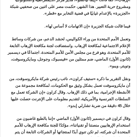
ومشروع حرية التعبير. هذا الشهر، حكمت مصر على اثنين من صحفيي شبكة
«
الجزيرة» بالإعدام غيابيًا في قضية التخابر مع «قطر
».
فيما قالت شبكة الجزيرة «إن الاتهامات لا أساس لها
».
وتعمل الأمم المتحدة من وراء الكواليس، لحشد الدعم، من شركات وسائط
الإعلام الاجتماعية لمكافحة الإرهاب. واستضافت لجنة مكافحة الإرهاب التابعة
للأمم المتحدة، وهو فرع من مجلس الأمن للأمم المتحدة، اجتماعًا في ديسمبر
(
كانون الأول) الماضي، ضم ممثلين من «فيسبوك، وجوجل، ومايكروسوفت،
وتويتر، ويبو
».
ونقل التقرير ما ذكره «ستيف كراون»، نائب رئيس شركة مايكروسوفت، من
أن مايكروسوفت تعمل بشكل وثيق مع الحكومات، لمكافحة مجموعة من
الأنشطة الإجرامية، بما في ذلك الإرهاب. وقال كراون «إن الشركة تعمل مع
السلطات الفرنسية والأمريكية، لتقديم معلومات على الإنترنت حصلت عليها
خلال 45 دقيقة من ضربة تشارلي إبدو
».
وقال كراون في ديسمبر (كانون الأول) الماضي «إننا بالطبع غاضبون من
استخدام الإرهابيين منصتنا أو تقنياتنا»، مؤكدًا للجنة مكافحة الإرهاب للأمم
المتحدة أن شركته، لم تكن تنوي أبدًا لمنتجاتها أو الشركات التابعة أن يتم