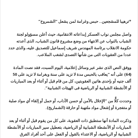
*ترهيبا للمشجعين.. حبس وغرامة لمن يشعل “الشمروخ
”
واصل مجلس نواب العسكر إبداعاته الانتقامية، حيث أعلن مسؤولو لجنة
الشباب بالنواب عن الانتهاء من وضع مشروع قانون الشباب، الذى أعدته
حكومة الانقلاب برئاسة المهندس شريف إسماعيل للتصديق عليه، والذى حدد
عددا من العقوبات التى من شأنها التصدى لشغب الملاعب.
ووفق النص الذى نشر عبر وسائل إعلامية، اليوم السبت، فقد نصت المادة
(64) على أنه “يعاقب بالحبس مدة لا تزيد على سنة وبغرامة لا تزيد على 50
ألف جنيه أو بإحدى هاتين العقوبتين، كل من قام قبل أو أثناء أو بعد المباريات
أو الأنشطة الشبابية أو الرياضية فى الهيئات الشبابية”.
وحددت كلًّا من “الإخلال بالأمن أو حسن الآداب، أو حمل أو إلقاء أي مواد صلبة
أو متفجرة أو إشعال مواد ملتهبة أو حارقة (الشماريخ).
وذكرت المادة أنها ستطبق ذات العقوبة، على كل من يقوم قبل أو أثناء أو بعد
المباريات أو الأنشطة الشبابية أو الرياضية، بتعطيل سير المباريات أو الأنشطة
الشبابية أو الرياضية، أو الاعتداء بالقول أو الفعل على أحد أفراد الفرق