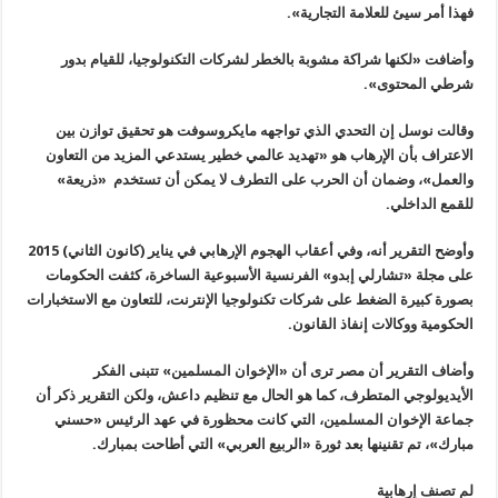
فهذا أمر سيئ للعلامة التجارية
».
وأضافت «لكنها شراكة مشوبة بالخطر لشركات التكنولوجيا، للقيام بدور
شرطي المحتوى
».
وقالت نوسل إن التحدي الذي تواجهه مايكروسوفت هو تحقيق توازن بين
الاعتراف بأن الإرهاب هو «تهديد عالمي خطير يستدعي المزيد من التعاون
والعمل»، وضمان أن الحرب على التطرف لا يمكن أن تستخدم «ذريعة»
للقمع الداخلي
.
وأوضح التقرير أنه، وفي أعقاب الهجوم الإرهابي في يناير (كانون الثاني)
2015
على مجلة «تشارلي إبدو» الفرنسية الأسبوعية الساخرة، كثفت الحكومات
بصورة كبيرة الضغط على شركات تكنولوجيا الإنترنت، للتعاون مع الاستخبارات
الحكومية ووكالات إنفاذ القانون
.
وأضاف التقرير أن مصر ترى أن «الإخوان المسلمين» تتبنى الفكر
الأيديولوجي المتطرف، كما هو الحال مع تنظيم داعش، ولكن التقرير ذكر أن
جماعة الإخوان المسلمين، التي كانت محظورة في عهد الرئيس «حسني
مبارك»، تم تقنينها بعد ثورة «الربيع العربي» التي أطاحت بمبارك
.
لم تصنف إرهابية