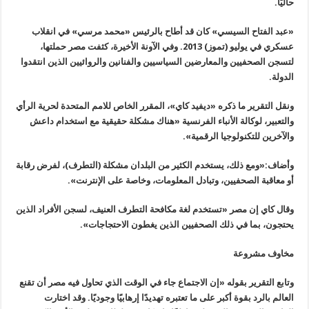
حاليًا
.
«عبد الفتاح السيسي» كان قد أطاح بالرئيس «محمد مرسي» في انقلاب
عسكري في يوليو (تموز) 2013. وفي الآونة الأخيرة، كثفت مصر حملتها،
لتسجن الصحفيين والمعارضين السياسيين والفنانين والروائيين الذين انتقدوا
الدولة
.
ونقل التقرير ما ذكره «ديفيد كاي»، المقرر الخاص للامم المتحدة لحرية الرأي
والتعبير، لوكالة الأنباء الفرنسية «هناك مشكلة حقيقية مع استخدام داعش
والآخرين للتكنولوجيا الرقمية
».
وأضاف:«ومع ذلك، يستخدم الكثير من البلدان مشكلة (التطرف)، لفرض رقابة
أو معاقبة الصحفيين، وتبادل المعلومات، وخاصة على الإنترنت
».
وقال كاي إن مصر «تستخدم لغة مكافحة التطرف العنيف، لسجن الأفراد الذين
يحتجون، بما في ذلك الصحفيين الذين يغطون الاحتجاجات
».
مخاوف مشروعة
وتابع التقرير بقوله «إن الاجتماع جاء في الوقت الذي تحاول فيه مصر أن تقنع
العالم بالرد بقوة أكبر على ما تعتبره تهديدًا إرهابيًا وجوديًا. وقد اختارت