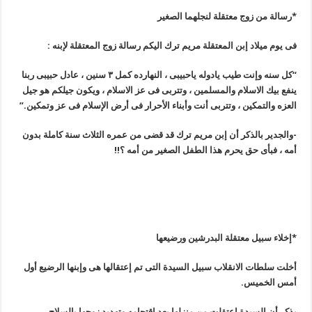
*رسالة من زوج معتقلة لنجلهما الصغير
فى يوم ميلاد إبن المعتقلة ‫‏مريم ترك اليكم رسالة زوج المعتقلة لإبنه
:
“كل سنه وإنت طيب يادوله ياحبيبى ، النهارده كمل ٣ سنين ، عادل حبيبى ربنا
ينفع بيك الاسلام والمسلمين ، وتتربى فى عز الاسلام ، ويكون جيلكم هو جيل
العزه والتمكين ، وتتربى أنت وأبناء الأحرار فى أرض الإسلام فى عز وتمكين
.”
-والجدير بالذكر أن إبن مريم ترك قد قضى من عمره الثلاث ‫‏سنة كاملة بدون
أمه ، فبأى حق يحرم هذا الطفل الصغير من أمه ؟
!!
*إخلاء سبيل معتقلة البدرشين ورضيعها
أخلت سلطات الانقلاب سبيل السيدة التى تم إعتقالها هى وإبنها الرضيع أول
أمس الخميس
.
يذكر أن السيدة إعتقلت من منزلها بعد إقتحامه وتهديد زوجها بالسلاح
.