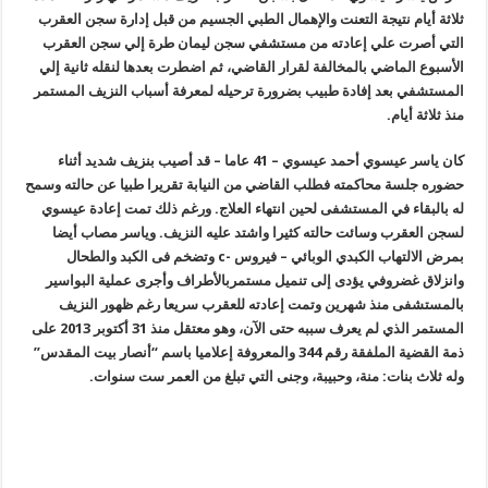
ثلاثة أيام نتيجة التعنت والإهمال الطبي الجسيم من قبل إدارة سجن العقرب
التي أصرت علي إعادته من مستشفي سجن ليمان طرة إلي سجن العقرب
الأسبوع الماضي بالمخالفة لقرار القاضي، ثم اضطرت بعدها لنقله ثانية إلي
المستشفي بعد إفادة طبيب بضرورة ترحيله لمعرفة أسباب النزيف المستمر
منذ ثلاثة أيام
.
كان ياسر عيسوي أحمد عيسوي – 41 عاما – قد أصيب بنزيف شديد أثناء
حضوره جلسة محاكمته فطلب القاضي من النيابة تقريرا طبيا عن حالته وسمح
له بالبقاء في المستشفى لحين انتهاء العلاج. ورغم ذلك تمت إعادة عيسوي
لسجن العقرب وسائت حالته كثيرا واشتد عليه النزيف. وياسر مصاب أيضا
بمرض الالتهاب الكبدي الوبائي – فيروس
-c
وتضخم فى الكبد والطحال
وانزلاق غضروفي يؤدى إلى تنميل مستمربالأطراف وأجرى عملية البواسير
بالمستشفى منذ شهرين وتمت إعادته للعقرب سريعا رغم ظهور النزيف
المستمر الذي لم يعرف سببه حتى الآن، وهو معتقل منذ 31 أكتوبر 2013 على
ذمة القضية الملفقة رقم 344 والمعروفة إعلاميا باسم “أنصار بيت المقدس”
وله ثلاث بنات: منة، وحبيبة، وجنى التي تبلغ من العمر ست سنوات
.