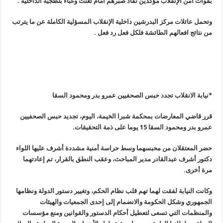
بقوات أمن الإنقلاب مؤكدين نفاذ صبرهم أمام تعنت وغباء بلطجية الداخلية
.
وتحمل عائلات مركز البدرشين داخلية الإنقلاب المسؤلية الكاملة عن ما يترتب
من نتائج افعالهم الطائشة فلكل فعل رد فعل
.
*نيابة الانقلاب تجدد حبس الصحفيين عمرو بدر ومحمود السقا
قرر قاضي المعارضات بمحكمة شبرا الخيمة، اليوم، تجديد حبس الصحفيين
عمرو بدر ومحمود السقا 15 يوما على ذمة التحقيقات
.
حضر المعتقلان من محبسهما وسط حراسة أمنية مشددة أشرف عليها اللواء
دكتور أشرف عبدالقادر مدير المباحث، وعقب النطق بالقرار، تم إعادتهما
مرة أخرى
.
وكانت النيابة لفقت لهما تهم قلب نظام الحكم، وتغيير دستور الدولة ونظامها
الجمهوري وشكل الحكومة والانضمام إلى إحدى الجمعيات والهيئات
والمنظمات التي تسعى لتعطيل أحكام الدستور والقوانين ومنع مؤسسات