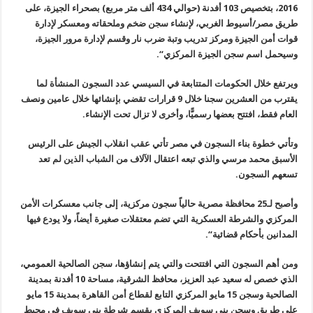
2016
، بتخصيص 103 أفدنة (حوالي 434 ألف متر مربع) بصحراء الجيزة، على
طريق مصر/أسيوط الغربي، لإنشاء سجن ضخم وملحقاته ومعسكر لإدارة
قوات أمن الجيزة ومركز تدريب وتبة ضرب نار وقسم لإدارة مرور الجيزة،
وسيحمل اسم سجن الجيزة المركزي
“.
ويرتفع خلال الحكومات المتتابعة في السيسي عدد السجون المنشأة لما
يقترب من العشرين سجنا خلال 9 قرارات تقضي بإنشائها خلال عامين ونصف
العام فقط، افتتح بعضها رسميًّا، وأخرى لا تزال تحت الإنشاء
.
وتأتي خطوة بناء السجون في مصر تأتي عقب انقلاب الجيش على الرئيس
الأسبق محمد مرسي والذي تبعه اعتقال الآلاف من الشباب الذين لم تعد
تسعهم السجون
.
وأصبح لـ25 محافظة مصرية حالياً سجون مركزية، إلى جانب معسكرات الأمن
المركزي والشرطة العسكرية التي تضم معتقلات صغيرة أيضاً، ولا يودع فيها
المدانين بأحكام قضائية
“.
ومن أهم السجون التي افتتحت والتي يتم إنشاؤها، سجن الصالحية العمومي،
الذي خصص له سعيد عبد العزيز، محافظ الشرقية، مساحة 10 أفدنة بمدينة
الصالحية وسجن 15 مايو المركزي التابع لقطاع أمن القاهرة بمدينة 15 مايو
على طريق وسجن بني سويف المركزي بقسم شرطة بني سويف في محيط