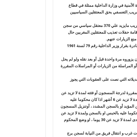
الأمنية في وزارة الداخلية ممثلة في قطاع
ريب_التعسفي بحق المعتقلين السياسيين
هذا و قد قام قطاع مصلحة السجون علي مدار العشرة ايام الماضية بتغريب مايزيد علي 370 معتقل سياسي من سجن
قامة حفلات تعذيب للمعتقلين المغربين حال
منع الزيارات عنهم
.
هذا و يعرف التغريب طبقاً للمادة (66) من اللائحة الداخلية للسجون الصادرة بقرار وزير الداخلية رقم 79 لسنة 1961
يزوروه مرة واحدة قبل أو بعد نقله ولو لم يحل
 أو المراسلة من الزيارات أو المراسلات المقررة
ا النص مخالف لقانون تنظيم السجون رقم 396 لسنة 1956 وتعديلاته التي نصت على العقوبات التي يجوز
ات المقررة لدرجة المسجون أو فئته لمدة لا تزيد عن
30 يوما ، أو تاخير نقل المسجون الى درجة أعلى من درجته بالسجن لمدة لا تزيد عن 6 أشهر اذا كان محكوما عليه
ن المؤبد أو بالسجن المشدد ، أوتنزيل المسجون
سجن لمدة لا تزيد عن 6 أشهر ان كان محكوما عليه بالحبس او بالسجن ولمدة لا تزيد عن
سنة أن كان محكوما عليه بالسجن المؤبد أو المشدد ، أو الحبس الانفرادى لمدة لا تزيد عن 30 يوما ، او وضع المحكوم
بات غرب و انتقال فريق من النيابة لسجن برج