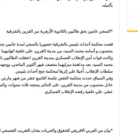
بأكمله
.
*
السجن عامين بحق طالبين بالثانوية الأزهرية من القرين بالشرقية
قضت محكمة أحداث بلبيس بالشرقية حضوريا بالسجن لمدة عامين بحق ا
محسوب و أسامه محمد السيد، من مدينة القرين، علي خلفية اتهامهما 
وكانت قوات أمن الإنقلاب العسكري بمدينة القرين اعتقلت الطالبين 
محمد السيد، بعد مداهمة منزليهما منتصف شهر أكتوبر الماضي، ووجهت ل
سلطات الإنقلاب، أُحيلا علي إثرها لمحكمة جنح أحداث بلبيس
.
وفي السياق حددت محكمة النقض جلسة التاسع عشر من شهر مارس من
عادل محسوب من مدينة القرين، على الحكم بسجنه ثلاث سنوات، والمعت
عشر، علي خلفية رفضه الإنقلاب العسكري
*
بيان من العربي الافريقي للحقوق والحريات بشان التغريب التعسفي 