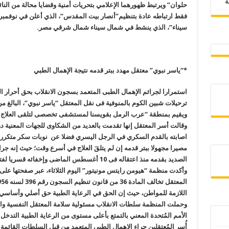
حلوان” ويرتبط ظهورهما الإعلامي بتحريات أمنية وقضايا محالة من النائ
سيناء”، الذي ينشط في شمال سيناء شمال شرقي مصر
.
*
“
ياسر نبوي” معتقل مهدد ببتر قدمه نتيجة الإهمال الطبي
استمرارا لجرائم الإهمال الطبى المتعمد بسجون الانقلاب بحق أحرار 
ويقيم بمنطقة “عرب الرمل بقويسنا لمستشفى تخصصى لتلقى العلاج بع
وقالت أسر المعتقل إنها تقدمت بالعديد من الشكاوى للجهات المعنية د
اصابته بالقدم السكري في الرجل اليسري فضلا عن نوبات سكر متكررة، 
مصيرا مجهولا ببتر قدمه إن لم يتلقَ العلاج في أسرع وقت؛ حيث إنه جرا
الصديد بقدمه منذ اعتقاله فى 10 أغسطس الماضى وإخفائه قسريا لفترة تجاوزت الأسبوعين
وأكدت منظمة “هيومن رايتس مونيتور” اليوم الثلاثاء، عبر صفحتها على
اللازمة للمواطن، حيث إن الحق في الرعاية الطبية حق أصلي وأساسي تق
وحملت المنظمة سلطات الانقلاب مسئولية سلامة المعتقل النفسية وال
الأمم المُتحدة المعني بالتمتع بأعلى مستوى من الرعاية الطبية التدخل 
أُسر المُعتقلين جراء الإهمال الطبي المتعمد من قبل السلطات القائمة