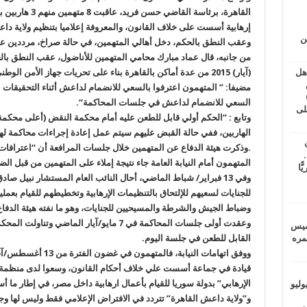
القاهرة، برئاسة ال
إرهابية أسست على خلاف القانون، والمعروفة إعلاميا بتنظيم ولاية دا
ين
وعقب النطق بالحكم، دخل أهالي المتهمين، في حالة صراخ، مرددين عبار
من جانبه، قال عماد مبارك محامي المتهمين للأناضول، عقب النطق با
(آيار) 2015 من عدة أماكن بالقاهرة بناء على تحريات جهاز الأمن الوطني (جهاز استخباراتي يتبع وزارة الداخلية
اهل
طس
مضيفا: ” المتهمون اعترفوا بالسعي للانضمام لداعش أثناء التحقيقات الأ
عاشات المتأخرة 6
السعي للانضمام لداعش في جلسات المحاكمة
“.
لى
وتابع : “الحكم أولي قابل للطعن عليه أمام محكمة النقض
(
الهاربين، ففي حالة القبض عليهم سيتم عمل إعادة إجراءات محاكمة ل
.
وذكرت هيئة الدفاع عن المتهمين خلال جلسات المرافعة أن “اعترافات 
.
المتهمون أمام النيابة العامة جاء نتيجة إملاء على المتهمين من قبل 
يًّا
وفي 13 فبراير
/
للجنايات لسعيهم للإلتحاق بالتنظيمات الإرهابية وتخطيطهم للقيام بعمل
وضباط الجيش والشرطة والمسيحيين للجنايات، وهو ما نفته هيئة الدفاع
خميس
القابل للطعن في جلسة اليوم
.
 عمره
ووفق اتهامات النيابة، فالمتهمون في غضون الفترة من 13 أغسطس/آب 2013 الي
قيادة في جماعة أسست علي خلاف أحكام القانون، وسعوا لدى منظمة م
الإرهابي
”
بدولة سوريا للقيام بأعمال ارهابية داخل مصر، في إطار ما أس
ماراتيين ومآسي للمصريين.. الأربعاء 29 يوليو
و”ولاية داعش القاهرة” تتردد في الافتراض الإعلامي فقط وليس لها و