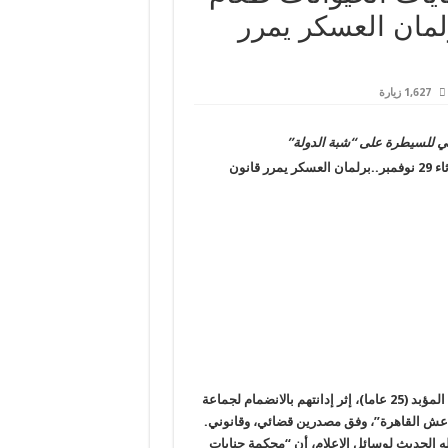
ء 29 نوفمبر..برلمان العسكر يمرر
1,627 زيارة
سي للسيطرة على “شبة الدولة”
السيسي يهلك الحرث والنسل نفايات الحيوانات طعام المصريين.. الثلاثاء 29 نوفمبر..برلمان العسكر يمرر قانون
قضت محكمة جنايات القاهرة، اليوم الثلاثاء، بمعاقبة 8 متهمين بالسجن المؤبد (25 عاما)، إثر إدانتهم بالانضمام لجماعة
داعش القاهرة”، وفق مصدرين قضائي، وقانوني
.
 الحديث لوسائل الإعلام، أن “محكمة جنايات