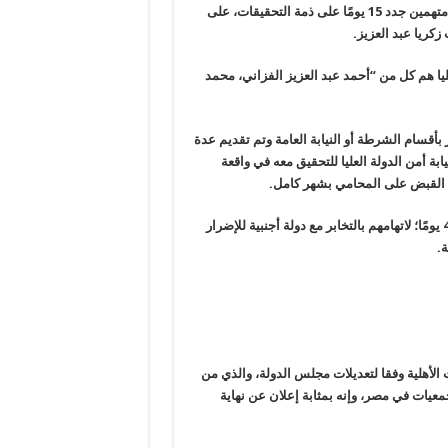
المحامي العام الأول لنيابات أمن الدولة التابع لسلطات الانقلاب، حبس متهمين جدد 15 يومًا على ذمة التحقيقات، على
زكريا عبد العزيز
.
رقم 724 لسنة 2016 حصر أمن دولة عليا هم كل من “أحمد عبد العزيز الفزاني، محمد
 صادق في 30 أغسطس 2016 دون أن يظهر بأقسام الشرطة أو النيابة العامة وتم تقديم عدة
نيابة أمن الدولة العليا للتحقيق معه في واقعة
.
يشار إلى أن الدكتور بشر صادر ضده وضد آخرين قرارًا بتجديد حبسه 45 يومًا؛ لاتهامهم بالتخابر مع دولة أجنبية للإضرار
ة
.
الأهلية وفقا لتعديلات مجلس الدولة، والذي من
عيات في مصر، وإنه بمثابة إعلان عن نهاية