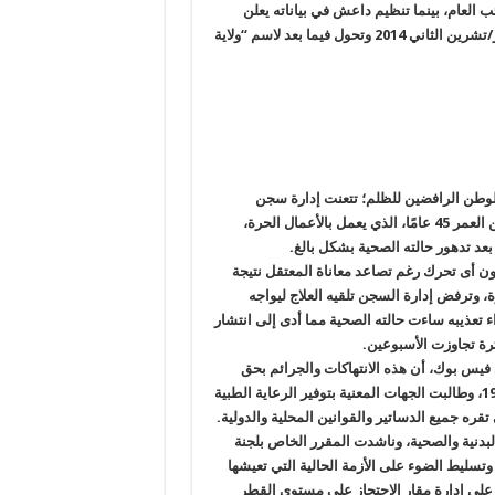
ب العام، بينما تنظيم داعش في بياناته يعلن
فقط ارتباطه عادة بتنظيم”أنصار بيت المقدس”، الذي أعلن في نوفمبر/تشرين الثاني 2014 وتحول فيما بعد لاسم “ولاية
الوطن الرافضين للظلم؛ تتعنت إدارة سجن
ترحيلات شبين الكوم بالمنوفية فى نقل المعتقل “ياسر نبوي”، البالغ من العمر 45 عامًا، الذي يعمل بالأعمال الحرة،
د تدهور حالته الصحية بشكل بالغ
.
ون أى تحرك رغم تصاعد معاناة المعتقل نتيجة
وترفض إدارة السجن تلقيه العلاج ليواجه
ء تعذيبه ساءت حالته الصحية مما أدى إلى انتشار
.
 فيس بوك، أن هذه الانتهاكات والجرائم بحق
المعتقل تخالف المادة 36 من قانون تنظيم السجون رقم 396 لسنه 1956، وطالبت الجهات المعنية بتوفير الرعاية الطبية
ره جميع الدساتير والقوانين المحلية والدولية
.
بدنية والصحية، وناشدت المقرر الخاص بلجنة
وتسليط الضوء على الأزمة الحالية التي تعيشها
 على إدارة مقار الاحتجاز على مستوى القطر