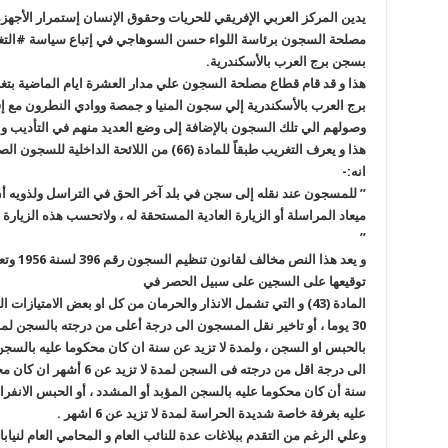
يدين المركز العربي الإفريقي للحريات وحقوق الإنسان إستمرار الأجهزة 
مصلحة السجون برئاسة اللواء حسن السوهاجي في إتباع سياسة #التغ
بسجن برج العرب بالأسكندرية
.
برج العرب بالأسكندرية إلي سجون المنيا و جمصة ووادي النطرون مع إ
وصولهم الي تلك السجون بالإضافة إلى وضع العديد منهم في التأديب و 
انه
:-
”
للمسجون عند نقله إلى سجن في بلد آخر الحق في التراسل ولذويه أن 
ميعاد المراسلة أو الزيارة العادية المستحقة له ، ولاتحسب هذه الزيارة
”
و يعد هذ
توقيعها على السجين على سبيل الحصر في
المادة (43) و التي تشمل الانذار والحرمان من كل او بعض الامتياز
بالحبس او السجن ، ولمدة لا تزيد عن سنة ان كان محكوما عليه بالسج
الى درجة اقل من درجته فى ال
عليه بغرفة خاصة شديدة الحراسة لمدة لا تزيد عن 6 اشهر
.
وعلي الرغم من التقدم ببلاغات عدة للنائب العام و المحامي العام لنيا