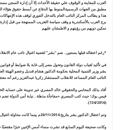
العرب للمعاينة و الوقوف علي حقيقة الأحداث إلا أن إدارة السجن م
مطبق من الجهات الرسميةالمنوط بها الدفاع عن أبسط حقوق هؤلاء الم
هذا و يطالب المركز النائب العام بالتدخل الفوري لوقف هذه الإنتهاك
برج العرب بالأسكندرية و وقف سياسة التغريب الممنهجة من قبل إدارة
تمكين ذويهم من رؤيتهم و الاطمئنان عليهم
*
رغم اعتقاله قبلها بسنتين.. ضم “بشر” لقضية اغتيال نائب عام الانقل
في تأكيد لغياب دولة القانون وتحول مصر إلى غابة بلا ضوابط أو قوانين،
بشر وزير التنمية المحلية بحكومة الدكتور هشام قنديل وعضو الهيئة العل
النائب العام المساعد للانقلاب المستشار زكريا عبدالعزيز رغم أنه معتق
أفاد بذلك المحامي والحقوقي خالد المصري عبر تدوينة على حسابه الخاص
فيس بوك؛ حيث كتب المصري «مفاجأة مذهلة.. نيابة أمن الدولة تضم د
(724/2016).
وتم اعتقال الدكتور بشر بتاريخ 20/11/2014م بينما كانت محاولة اغتيال النائب العام المساعد بتاريخ 30/9/2016
وكانت صحيفة اليوم السابع قد نشرت مساء أمس الإثنين خبرًا مقتضبًا حو