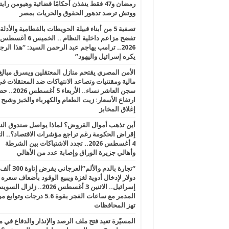
رمضان و47 فقط ينفذن أحكامًا قضائية وهيومن را
ووتش ترصد تدهور الحقوق والحريات بمصر
تصفية 5 من أبناء قبيلة الحويطات بالقطامية والأدلة
تفضح مزاعم داخلية النظام .. الخميس 6 أغسطس
2026.. ترامب يهاجم عبد الرحمن السيد: “هذا الرج
يكره إسرائيل واليهود”
الأمن المصري يقتحم منازل المعتقلين ويسرق مبالغ
مالية ومقتنيات وتصاعد الانتهاكات ضد المعتقلات ف
سجن العاشر نساء.. الأربعاء 5 
ارتفاع الأسعار: زيت الطعام والكهرباء والخبز وشبح
إغلاق المخابز
أين تذهب أموال القروض؟ لماذا يواصل صندوق الن
إقراض الحكومة رغم تراجع مؤشرات الاقتصاد؟.. الثل
4 أغسطس 2026.. تجدد الاشتباكات بين الشرطة
وأهالي جزيرة الوراق وإصابة عدد من الأهالي
“تجارة بالدم والألم”العرجاني يفرض إتاوة 300 ألف
دولار لإدخال أدوية لغزة ويبيع الوقود بأضعاف سعره
إسرائيل.. الاثنين 3 أغسطس 2026.. زلزال ا
المدمر مع ساعات الفجر بقوة 5.6 درجات وت
تهز المحافظات
المسيّرة تعيد فتح ملف الرصد والإنذار والدفاع في 