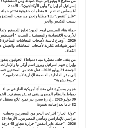
من مدارج 5 يونيو إلى ميناء دمياط ومن المستفيد؟
إسرائيل أم إيران؟ وأين الأوكتاجون؟.. الأحد 2
أغسطس 2026م.. 8 منظمات حقوقية تختتم حملة
“عايز أتنفس” بـ13 مطلبا وتحذر من موت المحتجز
بسبب التكدس والحر
حملة بقاء السيسي ليوم الدين: تجاوز للدستور وتج
للأزمات الاقتصادية والمعيشية.. السبت 1 أغس
2026.. أوضاع قاسية لأصحاب الم
أشهر شهادات مُحْزِنة لأصحاب المعاشات والعيش ع
الكفاف
من يقف خلف مسيّرة ميناء دمياط؟ الحوثيون ينفون
وإيران تتهم اسرائيل وبروز اسم أوكرانيا والإمارات.
الجمعة 31 يوليو 2026.. نقل عدد من المختفين قسر
إلى مقر الداخلية بالعاصمة الإدارية لاستخدامهم كـ
“دروع بشرية”
هجوم بمسيّرة على منشأة أمريكية للغاز في ميناء
دمياط والنظام المصري ينفي ثم يقر ويعترف.. ال
30 يوليو 2026.. إدارة سجن بدر تمنع علاج معتقل
82 عاما بعد إصابته بغيبوبة
“دولة العبار” انتزعت البحر من المصريين وجعلت
مراسي للإ
2026.. “حملة عايز أتنفس” حرارة تتجاوز 45 درجة