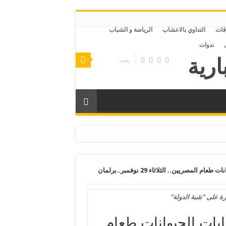
قات
التداوي بالاعشاب
الرياضة و الشباب
ندوات
صر
السيسي يهلك الحرث والنسل نفايات الحيوانات طعام المصريين.. الثلاثاء 29 نوفمبر..برلمان
ة على "شبة الدولة"
يات الحيوانات طعام