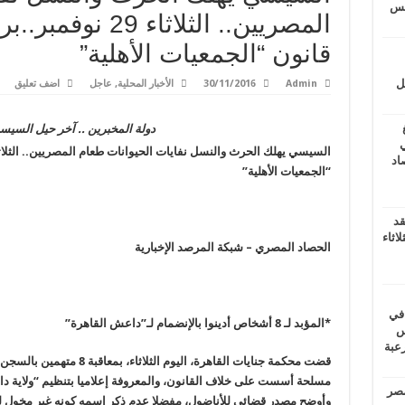
يتس
المصريين.. الثلاثا
قانون “الجمعيات الأهلية”
ل
Admin
30/11/2016
الأخبار المحلية
,
عاجل
اضف تعليق
دولة المخبرين .. آخر حيل السي
ي
أغسطس 2026.. حصاد
“الجمعيات الأهلية”
قد
اثاء
الحصاد المصري – شبكة المرصد الإخبارية
 في
*
المؤبد لـ 8 أشخاص أدينوا بالإنضمام لـ”داعش القاهرة
”
لسويس
وابع مرعبة
مسلحة أسست على خلاف القانون، والمعروفة إعلاميا بتنظيم “ولاية 
مصر
وأوضح مصدر قضائي للأناضول، مفضلا عدم ذكر اسمه كونه غير مخول له