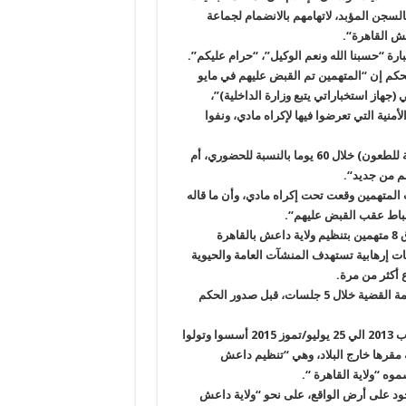
قاضي حسن فريد، عاقبت 8 متهمين منهم 3 هاربين بالسجن المؤبد، لاتهامهم بالانضمام لجماعة
عش القاهرة
“.
ة “حسبنا الله ونعم الوكيل”، “حرام عليكم”.
لحكم إن
“
المتهمين تم القبض عليهم في مايو
،
)”
منية التي تعرضوا فيها لإكراه مادي، ونفوا
أعلى محكمة للطعون) خلال 60 يوما بالنسبة للحضوري، أم
هم من جديد
“.
المتهمين وقعت تحت إكراه مادي، وأن ما قاله
الضباط عقب القبض عليهم
“.
شباط الماضي، أحال النائب العام المستشار نبيل صادق 8 متهمين بتنظيم ولاية داعش بالقاهرة
يات إرهابية تستهدف المنشآت العامة والحيوية
 أكثر من مرة
.
وعقدت أولى جلسات المحاكمة في 7 مايو/آيار الماضي وتناولت المحكمة القضية خلال 5 جلسات، قبل صدور الحكم
25
يوليو/تموز 2015 أسسوا وتولوا
قرها خارج البلاد، وهي “تنظيم داعش
موه “ولاية القاهرة
“.
جود على أرض الواقع، على نحو “ولاية داعش