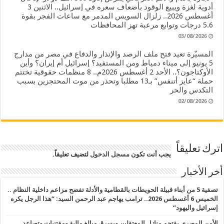
أدوية لغزة ويبيع الوقود بأضعاف سعره في إسرائيل.. الاثنين 3
أغسطس 2026.. زلزال السويس المدمر مع ساعات الفجر بقوة
5.6 درجات وتوابع مرعبة تهز المحافظات
03/08/2026
المسيّرة تعيد فتح ملف الرصد والإنذار والدفاع في مصر من مدارج
5 يونيو إلى ميناء دمياط ومن المستفيد؟ إسرائيل أم إيران؟ وأين
الأوكتاجون؟.. الأحد 2 أغسطس 2026م.. 8 منظمات حقوقية تختتم
حملة “عايز أتنفس” بـ13 مطلبا وتحذر من موت المحتجزين بسبب
التكدس والحر
02/08/2026
اترك تعليقاً
يجب أنت تكون
مسجل الدخول
لتضيف تعليقاً.
أخر الأخبار
تصفية 5 من أبناء قبيلة الحويطات بالقطامية والأدلة تفضح مزاعم داخلية النظام ..
الخميس 6 أغسطس 2026.. ترامب يهاجم عبد الرحمن السيد: “هذا الرجل يكره
إسرائيل واليهود”
الأمن المصري يقتحم منازل المعتقلين ويسرق مبالغ مالية ومقتنيات وتصاعد