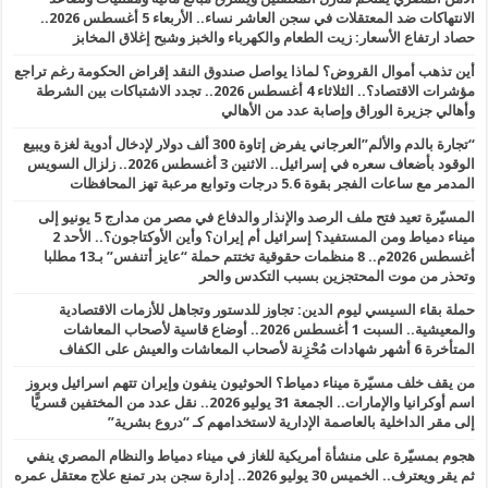
الانتهاكات ضد المعتقلات في سجن العاشر نساء.. الأربعاء 5 أغسطس 2026..
حصاد ارتفاع الأسعار: زيت الطعام والكهرباء والخبز وشبح إغلاق المخابز
أين تذهب أموال القروض؟ لماذا يواصل صندوق النقد إقراض الحكومة رغم تراجع
مؤشرات الاقتصاد؟.. الثلاثاء 4 أغسطس 2026.. تجدد الاشتباكات بين الشرطة
وأهالي جزيرة الوراق وإصابة عدد من الأهالي
“تجارة بالدم والألم”العرجاني يفرض إتاوة 300 ألف دولار لإدخال أدوية لغزة ويبيع
الوقود بأضعاف سعره في إسرائيل.. الاثنين 3 أغسطس 2026.. زلزال السويس
المدمر مع ساعات الفجر بقوة 5.6 درجات وتوابع مرعبة تهز المحافظات
المسيّرة تعيد فتح ملف الرصد والإنذار والدفاع في مصر من مدارج 5 يونيو إلى
ميناء دمياط ومن المستفيد؟ إسرائيل أم إيران؟ وأين الأوكتاجون؟.. الأحد 2
أغسطس 2026م.. 8 منظمات حقوقية تختتم حملة “عايز أتنفس” بـ13 مطلبا
وتحذر من موت المحتجزين بسبب التكدس والحر
حملة بقاء السيسي ليوم الدين: تجاوز للدستور وتجاهل للأزمات الاقتصادية
والمعيشية.. السبت 1 أغسطس 2026.. أوضاع قاسية لأصحاب المعاشات
المتأخرة 6 أشهر شهادات مُحْزِنة لأصحاب المعاشات والعيش على الكفاف
من يقف خلف مسيّرة ميناء دمياط؟ الحوثيون ينفون وإيران تتهم اسرائيل وبروز
اسم أوكرانيا والإمارات.. الجمعة 31 يوليو 2026.. نقل عدد من المختفين قسريًّا
إلى مقر الداخلية بالعاصمة الإدارية لاستخدامهم كـ “دروع بشرية”
هجوم بمسيّرة على منشأة أمريكية للغاز في ميناء دمياط والنظام المصري ينفي
ثم يقر ويعترف.. الخميس 30 يوليو 2026.. إدارة سجن بدر تمنع علاج معتقل عمره