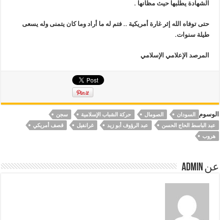
الشهادة يطلبها حيث مظانها
.
حتى توفاه الله إثر غارة أمريكية .. فتم له ما أراد وما كان يتمنى وله يسعى
طيلة سنوات.
المرصد الإعلامي الإسلامي
الوسوم
السودان
الصومال
حركة الشباب الإسلامية
سجن
عبد الباسط الحاج الحسن
عبد الرؤوف أبو زيد
غرانفيل
قصف أمريكي
هروب
عن Admin