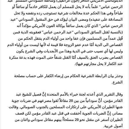
الدبلوماسي الأمريكي الكافر (جون غرانفيل) وسائقه السوداني المسلم “عبد
الرحمن عباس” علماً بأنه لا يحل للمسلم أن يعمل للكافر خادماً أو سائقاً أو
طباخاً وفي هذا الحكم عدة مخالفات شرعية تستوجب رده ونقضه ولا تحل
المصادقة على تنفيذه) ومضى البيان ليؤكد في حق المقتول السوداني “عبد
الرحمن عباس” الذي كان يعمل سائقاً بوكالة العون الأمريكي مؤكداً أنه
(بالنسبة لقتل السائق السوداني “عبد الرحمن عباس” فعقوبته الدية فمن
قُتِل عمداً من المسلمين فإن عفا واحد من أولياء الدم ينتقل الحكم من
القصاص الى الدية أمّا عدم عفو الزوجة فلا قيمة له لأنها ليست من أولياء الدم
وليس لها أي نصيب حتى في الدية وهذا من الأبجديات وفي الشرع يكون
القصاص بضرب العنق بالسيف أمّا القتل شنقاً حتى الموت فهذه بدعة منكرة
عند الكفار لا يحل مجارتهم فيها).
وحذر بيان الرابطة الشرعية الحكام من إرضاء الكفار على حساب مصلحة
الشرع
.
وقال التقرير الذي أعدته لجنة خبراء بالأمم المتحدة إنَّ فصيل للشيخ عبد
القادر مؤمن، أنَّ سودانياً من بين 20 مقاتلاً لقوا مصرعهم في ضربات جوية
شنها الطيران الأمريكي على ارتكازات المسلحين بالجنوب الصومالي. وقالت
مصادر، إنَّ الضربات الجوية أخفقت في قتل عبد القادر مؤمن لكن قصف
الطيران أسفر عن مقتل نحو 20 مسلحااً بينهم مقاتل سوداني واثنان من
أصول عربية
.