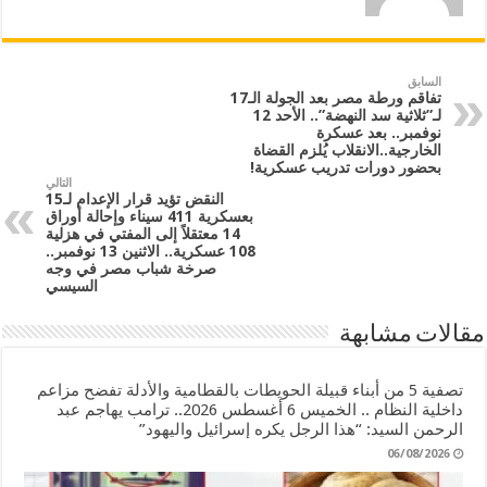
السابق
تفاقم ورطة مصر بعد الجولة الـ17
لـ”ثلاثية سد النهضة”.. الأحد 12
نوفمبر.. بعد عسكرة
الخارجية..الانقلاب يُلزم القضاة
بحضور دورات تدريب عسكرية!
التالي
النقض تؤيد قرار الإعدام لـ15
بعسكرية 411 سيناء وإحالة أوراق
14 معتقلاً إلى المفتي في هزلية
108 عسكرية.. الاثنين 13 نوفمبر..
صرخة شباب مصر في وجه
السيسي
مقالات مشابهة
تصفية 5 من أبناء قبيلة الحويطات بالقطامية والأدلة تفضح مزاعم
داخلية النظام .. الخميس 6 أغسطس 2026.. ترامب يهاجم عبد
الرحمن السيد: “هذا الرجل يكره إسرائيل واليهود”
06/08/2026