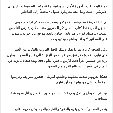
حملة البحث قادت أجهزة اﻷمن السودانية ، رفقة مكتب التحقيقات الفيدرالي
اﻷمريكي – حيث وصل منه للخرطوم حينها 40 محققاً- إلى الفاعلين.
تم اعتقاله رفقة مجموعته .. فحوكموا وصدر ضدهم حكم اﻹعدام – وفي
السجن اكمل حفظ كتاب الله، ويذكر المقربين منه أنه كان يدارس العلم مع
السجناء .. صوام قوام زاهد عابد .. صادع بالحق مدافع عن اخوانه .. شديد
على السجانين لا يخاف بطشهم ولا تهديدهم
..
وفي السجن كان دائما ما يفكر ويبتكر الحيل للهروب والفكاك من اﻷسر ..
حتى تبلورت فكرة حفر نفق مع اخوانه من الزنزانة الى خارج السجن .. بطول
يزيد عن خمسين متراً تحت اﻷرض .. ففي العام 2010 وبعد قضاء ما يزيد عن
عامين في اﻷسر .. استطاع الفرار من السجن.
فشكل هروبهم صدمة للحكومة وحليفتها أمريكا – فنشروا صورهم وعرضوا
المكافأت ، على من يبلغ عنهم أو يقتلهم
..
وسافر للصومال والتحق بحركة شباب المجاهدين .. فصبر وقاتل معهم عدة
سنوات ..
وتذكر المصادر أنه كان يقوم بالدعوة والتعليم والجهاد وكان حريصا على