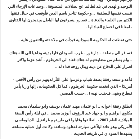
التوحيد والهدى في بلد لطالما عج بضلالات المتصوفة .. وجماعات اﻹرجاء التي
تنسب نفسها للسلفية .. و حكومة تتاجر باسم الدين فأوقعت في حبال فتنتها
الكثير من العلماء والدعاة .. فصاروا يسوغون لها الباطل ويدبجون لها الفتاوى
، امعانا في اخضاع العباد لها
.
حتى تفطنت له الحكومة السودانية فبدأت في ملاحقته والتضييق عليه
..
فسافر الى منطقة – دار فور – غرب السودان فارا بدينه وداعيا الى الله هناك
.. ولم يسلم من مضايقتهم له هناك فعاد الى الخرطوم ..أشد عزما واكثر
اصرار على الدفاع عن دينه وبذل روحه فداء له
..
فأعد واستعد رفقة بضعة شباب وعزموا على الثأر لدينهم من رأس اﻷفعى –
أمريكا – الذي اتخذته حكومة الخرطوم ، كما كل الحكومات ، إلها و ربا يأمر
فيطاع وينهى فيجتنب نهيه
!
.. حسب المصدر.
انطلق رفقة اخوانه .. ابو عثمان مهند عثمان يوسف وابو سليمان محمد
مكاوي ابراهيم و ابو جهاد عبد الرؤوف أبوزيد محمد .. في ليلة رأس السنة
الميلادية للعام 2007 ، انطلقوا وقابلوا في طريقهم غرانفيل الدبلوماسي
الأمريكي وهو عائد ليلاً في سيارته فقتلوه وسائقه وكانت أول عملية مسلحة
يشهدها السودان في تاريخه الحديث
!