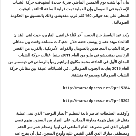
بيان أنها شنت يوم الخميس الماضي ضربة جديدة استهدفت حركة الشباب
الإسلامية في الصومال وإن العملية تمت قرابة الساعة الثالثة بالتوقيت
المحلي على بعد حوالى 160 كلم غرب مقديشو، وذلك بالتنسيق مع الحكومة
الصومالية
.
ويُعد عبد الباسط حاج الحسن آخر قَتَلَة غرانفيل الفارين، حيث لقي المُدان
الثالث/
مهند عثمان يوسف حتفه خلال اشتباكات مسلحة وقعت بين مقاتلي
حركة الشباب المجاهدين بالصومال والقوات الأمريكية، بالقرب من القصر
الرئاسي بمقديشو في مايو من العام 2011، بينما اغتالت حركة الشباب
المدان الأول في الحادثة محمد مكاوي إبراهيم رمياً بالرصاص في ديسمبر من
العام 2015 بغابات الجنوب الصومالي ، في اشتباكات عنيفة بين مقاتلي حركة
الشباب الصومالية ومجموعة منشقة.
http://marsadpress.net/?p=15284
http://marsadpress.net/?p=15202
وأوقفت السلطات عناصر تابعة لتنظيم “أنصار التوحيد” الذي تبنى عملية
مقتل غرانفيل بتهمة معاونة المدانين على الفرار من السجن، بينهم قصي
الجيلي الذي لقي مصرعه العام الماضي في ليبيا وصدام عمر سر الختم
ومصطفى مبارك الذي ألقي القبض عليه وأودع السجن، قبل أن يفرج عنه