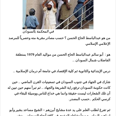
في المحكمة بالسودان
من هو عبدالباسط الحاج الحسن ؟ حسب مصادر مقربة منه وحصرياً للمرصد
الإعلامي الإسلامي
هو : أبو سالم عبدالباسط الحاج الحسن من مواليد العام 1979 بمنطقة
الفاضلاب شمال السودان
..
درس اﻹبتدائية والثانوية ثم كلية اﻹقتصاد في جامعة أم درمان اﻹسلامية
..
شارك في الجهاد في جنوب السودان في تسعينيات القرن الماضي .. حين
كانت حكومة السودان ترفع راية الشريعة والجهاد .. ثم تبرأ منهم حين تبين له
أن تلك الشعارات ليست حقيقة وانما هي خداع للناس ووسيلة للبقاء في
كرسي الحكم
..
حسب المصدر.
ثم تفرغ لطلب العلم على يد عدة مشايخ أبرزهم – الشيخ مساعد بشير وأبو
ابراهيم اليماني – وبدأ نشاطه الدعوي في كافة أنحاء السودان .. ينشر