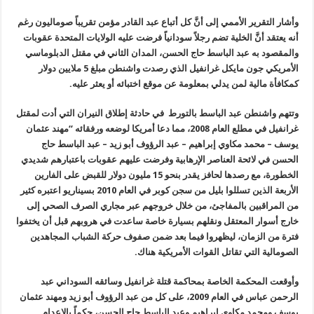
وأشار التقرير الأممي إلى أنَّ كل أتباع عبد القادر مؤمن تقريباً صوماليون رغم
أنه يعتقد أنَّ الخلية تضم رجلاً سودانياً فرضت عليه الولايات المتحدة عقوبات
والمقصود به عبد الباسط حاج الحسن، المدان الثاني في مقتل الدبلوماسي
الأمريكي جون مايكل غرانفيل الذي رصدت واشنطن مبلغ 5 ملايين دولار
كمكافأة مالية لمن يدلي بمعلومة عن موقع اختبائه أو يعثر عليه
.
وتتهم واشنطن عبد الباسط بالتورط في حادثة إطلاق النيران التي أدت لمقتل
غرانفيل في مطلع العام 2008، مما دعا أمريكا لوضعه ورفقائه “مهند عثمان
يوسف – محمد مكاوي إبراهيم – عبد الرؤوف أبو زيد – عبد الباسط حاج
الحسن في لائحة العناصر الإرهابية وفرضت عليهم عقوبات باعتبارهم شديدي
الخطورة، مع رصدها لحافز يقدر بنحو 15 مليون دولار للقبض على الفارين
الأربعة الذين تسللوا بليل من سجن كوبر في العام 2010 بسيناريو اعتبره كثير
من المراقبين بالمفاجئ، من خلال خروجهم عبر مجاري الصرف الصحي إلى
خارج أسوار المعتقل ونقلهم بسيارة خاصة ساعدت في هروبهم قبل أن يختفوا
فترة من الزمان، ليظهروا فيما بعد ضمن صفوف حركة الشباب المجاهدين
الصومالية التي تقاتل القوات الأمريكية هناك
.
وأوقعت المحكمة الخاصة بمحاكمة قتلة غرانفيل وسائقه السوداني عبد
الرحمن عباس في العام 2009، على كل من عبد الرؤوف أبو زيد ومهند عثمان
يوسف ومحمد مكاوي إبراهيم وعبد الباسط حاج الحسن، حكماً بالإعدام