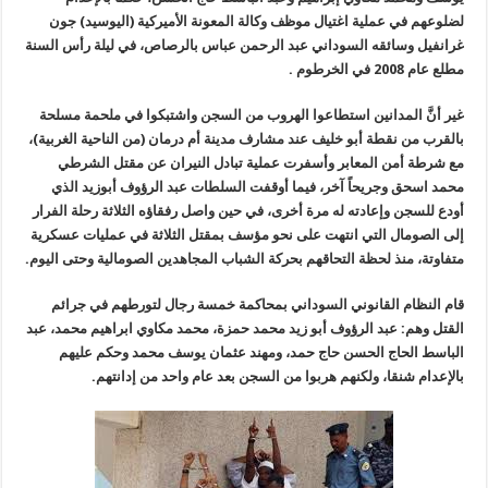
لضلوعهم في عملية اغتيال موظف وكالة المعونة الأميركية (اليوسيد) جون
غرانفيل وسائقه السوداني عبد الرحمن عباس بالرصاص، في ليلة رأس السنة
مطلع عام 2008 في الخرطوم
.
غير أنَّ المدانين استطاعوا الهروب من السجن واشتبكوا في ملحمة مسلحة
بالقرب من نقطة أبو خليف عند مشارف مدينة أم درمان (من الناحية الغربية)،
مع شرطة أمن المعابر وأسفرت عملية تبادل النيران عن مقتل الشرطي
محمد اسحق وجريحاً آخر، فيما أوقفت السلطات عبد الرؤوف أبوزيد الذي
أودع للسجن وإعادته له مرة أخرى، في حين واصل رفقاؤه الثلاثة رحلة الفرار
إلى الصومال التي انتهت على نحو مؤسف بمقتل الثلاثة في عمليات عسكرية
متفاوتة، منذ لحظة التحاقهم بحركة الشباب المجاهدين الصومالية وحتى اليوم
.
قام النظام القانوني السوداني بمحاكمة خمسة رجال لتورطهم في جرائم
القتل وهم: عبد الرؤوف أبو زيد محمد حمزة، محمد مكاوي ابراهيم محمد، عبد
الباسط الحاج الحسن حاج حمد، ومهند عثمان يوسف محمد وحكم عليهم
بالإعدام شنقا، ولكنهم هربوا من السجن بعد عام واحد من إدانتهم.