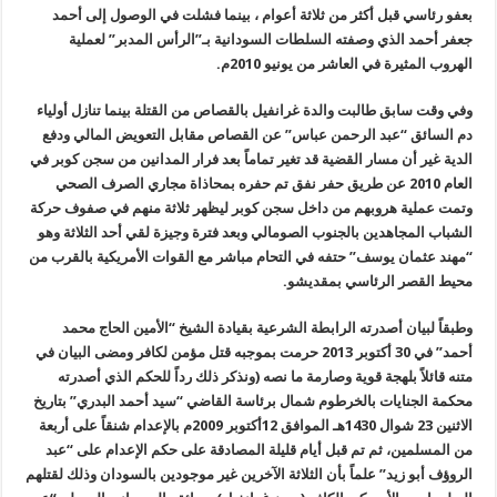
بعفو رئاسي قبل أكثر من ثلاثة أعوام ، بينما فشلت في الوصول إلى أحمد
جعفر أحمد الذي وصفته السلطات السودانية بـ”الرأس المدبر” لعملية
الهروب المثيرة في العاشر من يونيو 2010م
.
وفي وقت سابق طالبت والدة غرانفيل بالقصاص من القتلة بينما تنازل أولياء
دم السائق “عبد الرحمن عباس” عن القصاص مقابل التعويض المالي ودفع
الدية غير أن مسار القضية قد تغير تماماً بعد فرار المدانين من سجن كوبر في
العام 2010 عن طريق حفر نفق تم حفره بمحاذاة مجاري الصرف الصحي
وتمت عملية هروبهم من داخل سجن كوبر ليظهر ثلاثة منهم في صفوف حركة
الشباب المجاهدين بالجنوب الصومالي وبعد فترة وجيزة لقي أحد الثلاثة وهو
“مهند عثمان يوسف” حتفه في التحام مباشر مع القوات الأمريكية بالقرب من
محيط القصر الرئاسي بمقديشو.
وطبقاً لبيان أصدرته الرابطة الشرعية بقيادة الشيخ “الأمين الحاج محمد
أحمد” في 30 أكتوبر 2013 حرمت بموجبه قتل مؤمن لكافر ومضى البيان في
متنه قائلاً بلهجة قوية وصارمة ما نصه (ونذكر ذلك رداً للحكم الذي أصدرته
محكمة الجنايات بالخرطوم شمال برئاسة القاضي “سيد أحمد البدري” بتاريخ
الاثنين 23 شوال 1430هـ الموافق
12
أكتوبر
2009
م بالإعدام شنقاً على أربعة
من المسلمين، ثم تم قبل أيام قليلة المصادقة على حكم الإعدام على “عبد
الروؤف أبو زيد” علماً بأن الثلاثة الآخرين غير موجودين بالسودان وذلك لقتلهم