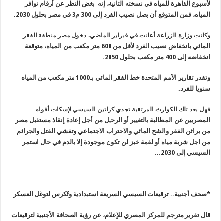
لأسبوع القاهرة للمياه في نسخته الثانية، إنه بغض النظر عن أرقام توافر
المياه، فمن المتوقع أن يصل نصيب الفرد إلى 300 م3 في مصر بحلول 2030.
وكانت وزارة الزراعة أعلنت في فبراير الماضي، دخول مصر منطقة الفقر
المائي بانخفاض نصيب الفرد لأقل من 600 متر مكعب من المياه، متوقعة
انخفاضه إلى 400 متر مكعب بحلول 2050.
وتقدر تقارير الأمم المتحدة خط الفقر المائي بـ1000 متر مكعب من المياه
سنويا للفرد.
فهل بعد تلك الكوارث المرتقبة تجدي كراتين السيسي لإسكات أفواه
المصريين عن المطالبة بالتغيير أو الرحيل من أجل إعادة إنقاذ مستقبل مصر
من براثن الفقر والشح المائي والاحتراب الاجتماعي وتفشي القتل والجرائم
من اجل شربة مياه أو لقمة خبز لن تكون موجودة إلا بالدم في حال استمر
السيسي إلى 2030…
*
صحف أجنبية.. ترقيعات السيسي السريعة استبدادية وتُكرس لتوغل العسكر
قال تقرير مترجم للمركز المصري للإعلام، عن رؤية الصحافة الأجنبية لترقيعات