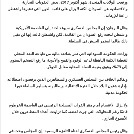
ورفعت الولايات المتحدة، شهر أكتوبر 2017، بعض العقوبات التجارية
والاقتصادية عن السودان، لكنه لا يزال على قائمة الدول التي تعتبرها واشنطن
راعية للإرهاب.
وقال البرهان: إن المجلس العسكري سيوفد لجنة إلى العاصمة الأمريكية
واشنطن لبحث رفع السودان من القائمة، لكن واشنطن قالت إنها لن تقبل
ذلك طالما استمر الجيش في السلطة.
وزادت الحكومة السودانية التي تمر بضائقة مالية من طباعة النقد المحلي
لتغطية الكلفة الباهظة لدعم الوقود والقمح والأدوية، ما رفع التضخم السنوي
إلى 73%، وهوى بقيمة العملة المحلية مقابل الدولار.
وتفاقم الخلاف بين المجلس العسكري والمتظاهرين الذين يرفضون اضطلاعه
بإدارة شئون البلاد خلال الفترة الانتقالية، ويطالبونه بتسليم السلطة فورا
لحكومة مدنية.
ولا يزال الاعتصام أمام مقر القوات المسلحة الرئيسي في العاصمة الخرطوم
قائمًا رغم المحاولات التي جرت لفضه، كما تزايدت أعداد المتظاهرين خلال
الأسبوع الجاري.
وقال رئيس المجلس العسكري لقناة التلفزة الرسمية: إن المجلس يبحث في