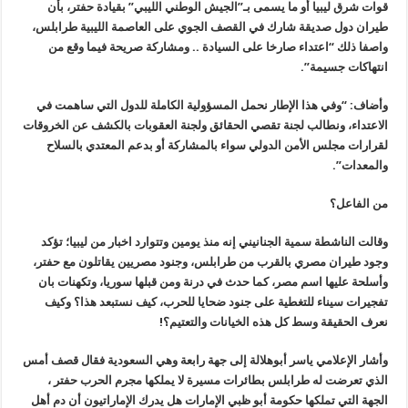
قوات شرق ليبيا أو ما يسمى بـ”الجيش الوطني الليبي” بقيادة حفتر، بأن
طيران دول صديقة شارك في القصف الجوي على العاصمة الليبية طرابلس،
واصفا ذلك “اعتداء صارخا على السيادة .. ومشاركة صريحة فيما وقع من
انتهاكات جسيمة”.
وأضاف: “وفي هذا الإطار نحمل المسؤولية الكاملة للدول التي ساهمت في
الاعتداء، ونطالب لجنة تقصي الحقائق ولجنة العقوبات بالكشف عن الخروقات
لقرارات مجلس الأمن الدولي سواء بالمشاركة أو بدعم المعتدي بالسلاح
والمعدات”.
من الفاعل؟
وقالت الناشطة سمية الجنانيني إنه منذ يومين وتتوارد اخبار من ليبيا؛ تؤكد
وجود طيران مصري بالقرب من طرابلس، وجنود مصريين يقاتلون مع حفتر،
وأسلحة عليها اسم مصر، كما حدث في درنة ومن قبلها سوريا، وتكهنات بان
تفجيرات سيناء للتغطية على جنود ضحايا للحرب، كيف نستبعد هذا؟ وكيف
نعرف الحقيقة وسط كل هذه الخيانات والتعتيم؟!
وأشار الإعلامي ياسر أبوهلالة إلى جهة رابعة وهي السعودية فقال قصف أمس
الذي تعرضت له طرابلس بطائرات مسيرة لا يملكها مجرم الحرب حفتر ،
الجهة التي تملكها حكومة أبو ظبي الإمارات هل يدرك الإماراتيون أن دم أهل