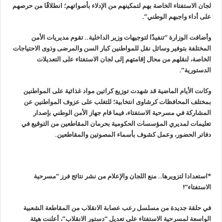
لجان الاستفتاء الخاصة بهم لتمكينهم من الإدلاء بأصواتهم؛ انطلاقًا من حرصهم
على أداء واجبهم الوطني”.
وأضافت الوزارة “تنفيذًا لتوجيهات وزير الداخلية.. تقوم مديريات الأمن
المختلفة بتوفير وسائل نقل للمواطنين كبار السن والمرضى وذوى الاحتياجات
الخاصة، لنقلهم من محال إقامتهم إلى لجان الاستفتاء على التعديلات
الدستورية”.
وكانت الأيام الماضية قد شهدت توزيع كراتين مواد غذائية على المواطنين
بمختلف المحافظات كرشاوى انتخابية؛ للتغلب على عزوف المواطنين عن
المشاركة في مسرحية الاستفتاء، فيما قام جهاز الأمن الوطني بإصدار
تعليمات لمديري المؤسسات الحكومية بحرمان المقاطعين من التوقيع في
دفاتر الحضور، وعمل كشوف بأسماء المصوتين والمقاطعين.
*
استعدادا لتزويرها.. منع اللجان والإعلام من نشر نتائج فرز “مسرحية
الاستفتاء”!
في حلقة جديدة من مسلسل رعب عصابة الانقلاب من المقاطعة الشعبية
الواسعة لمسرحية الاستفتاء على تعديل “دستور الانقلاب”، أعلنت هيئة