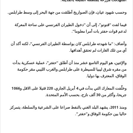
وحسب شهود عيان، فإن الصواريخ أطلقت من جهة البحر إلى وسط طرابلس.
فيما لفت “قنونو”، إلى أن “دخول الطيران الفرنسي على ساحة المعركة
لدعم قوات حفتر بات أمرا معلوما”.
وأضاف: “ما شهدته طرابلس كان بواسطة الطيران الفرنسي”، لكنه أكد أن
أي من تلك الغارات لم تحقق أهدافها.
والإثنين، هو اليوم التاسع عشر منذ أن أطلق “حفتر”، عملية عسكرية بدأت
من مقره شرق ليبيا للسيطرة على طرابلس والغرب الليبي مقر حكومة
الوفاق، المعترف بها دوليا.
وخلّفت المعارك التي بدأت في 4 أبريل الجاري، 220 قتيلا على الاقل و1066
جريحا، وأكثر من 30 ألف نازح، بحسب الأمم المتحدة.
ومنذ 2011، يشهد البلد الغني بالنفط صراعا على الشرعية والسلطة، يتمركز
حاليا بين حكومة الوفاق و”حفتر”.