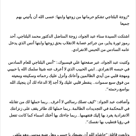
*
زوجة البلتاجي تشكو حرمانها من زوجها وابنها: عسى الله أن يأتيني بهم
جميعا
اشتكت السيدة سناء عبد الجواد، زوجة المناضل الدكتور محمد البلتاجي، أحد
رموز ثورة يناير، من جرائم عصابة الانقلاب بحق زوجها وابنها أنس الذي يدخل
عامه السادس من الحبس الانفرادي.
وكتبت عبد الجواد، عبر صفحتها علي فيسبوك،: “أنس البلتاجي للعام السادس
في حبسه الانفرادي.. ابني الحبيب الذي لا أعرف عنه شيئا سلمك الله يا حبيبي
ومهجة قلبي من أيدي الظالمين وأعانك وأنزل عليك رحماته وسكينته ومعيته
من فوق سبع سموات.. ينفطر قلبي عليك ولا أجد إلا الدعاء لك أن ينجيك الله
بواسع رحمته”.
وأضافت عبد الجواد: “كيف تصلك رسالتي لا أعرف.. ربما حملها لك من تقابله
في المحكمة في التجديدات الظالمة..ربما حملها لك طائر يقف على زنزانتك
الانفرادية يغرد بها إليك فتفهمها.. ربما جاءتك بها أختك اسماء كما كانت تفعل
في رؤيا فتطيب بها نفسك”.
وتابعت قائلة: “حاشاه الله أن يضيعك يا حبيبي، وهل ضيع موسى وهو ملقى