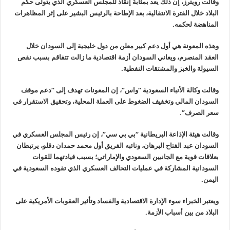
وقالت رويترز، إن ذلك يعد بمثابة إنقاذ للمجلس العسكري الذي يتولى حكم
البلاد خلال الفترة الانتقالية، بعد الإطاحة بالرئيس البشير على إثر المظاهرات
المناهضة لحكمه.
وهذه المعونة هي أول دعم كبير معلن من دول خليجية إلى السودان خلال
العقد المنصرم، ويعاني السودان أزمة اقتصادية ما زالت تتفاقم بسبب نقص
السيولة والخبز والمشتقات النفطية.
وقالت وكالة الأنباء السعودية “واس”، إن المعونات تهدف إلى “دعم موقف
السودان المالي وتخفيف الضغوط على العملة المحلية، وتحقيق الاستقرار في
سعر الصرف”.
وقالت هيئة الإذاعة البريطانية “بي بي سي”، إن رئيس المجلس العسكري في
السودان عبد الفتاح البرهان، ونائبه الفريق أول محمد حمدان دقلو، يرتبطان
بعلاقات قوية مع الجانبين السعودي والإماراتي؛ بسبب قيادتهما للقوات
السودانية المشاركة في عمليات التحالف العسكري الذي تقوده السعودية في
اليمن.
ويعتبر الخبراء سوء الإدارة الاقتصادية والفساد وتأثير العقوبات الأمريكية على
البلاد من بين أسباب الأزمة.