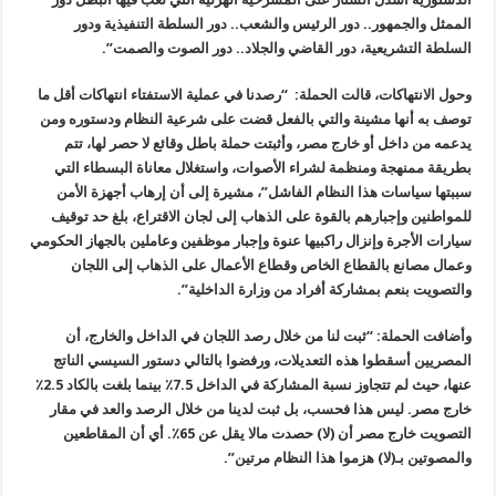
الممثل والجمهور.. دور الرئيس والشعب.. دور السلطة التنفيذية ودور
السلطة التشريعية، دور القاضي والجلاد.. دور الصوت والصمت”.
وحول الانتهاكات، قالت الحملة: “رصدنا في عملية الاستفتاء انتهاكات أقل ما
توصف به أنها مشينة والتي بالفعل قضت على شرعية النظام ودستوره ومن
يدعمه من داخل أو خارج مصر، و
أثبتت حملة باطل وقائع لا حصر لها، تتم
بطريقة ممنهجة ومنظمة لشراء الأصوات، واستغلال معاناة البسطاء التي
سببتها سياسات هذا النظام الفاشل”، مشيرة إلى أن إرهاب أجهزة الأمن
للمواطنين وإجبارهم بالقوة على الذهاب إلى لجان الاقتراع، بلغ حد توقيف
سيارات الأجرة وإنزال راكبيها عنوة وإجبار موظفين وعاملين بالجهاز الحكومي
وعمال مصانع بالقطاع الخاص وقطاع الأعمال على الذهاب إلى اللجان
والتصويت بنعم بمشاركة أفراد من وزارة الداخلية”.
وأضافت الحملة: “
ثبت لنا من خلال رصد اللجان في الداخل والخارج، أن
المصريين أسقطوا هذه التعديلات، ورفضوا بالتالي دستور السيسي الناتج
عنها، حيث لم تتجاوز نسبة المشاركة في الداخل 7.5٪ بينما بلغت بالكاد 2.5٪
خارج مصر. ليس هذا فحسب، بل ثبت لدينا من خلال الرصد والعد في مقار
التصويت خارج مصر أن (لا) حصدت مالا يقل عن 65٪. أي أن المقاطعين
والمصوتين بـ(لا) هزموا هذا النظام مرتين”.