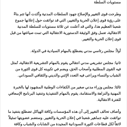
مستويات السلطة
وطرحت قوى التغيير والإصلاح جهود السلطات المدنية وأكدت أنها تتم بناءً
على رؤية قوى إعلان الحرية والتغيير، التي قد تواثقت حول إعلانها جموع
شعبنا العظيم هذا، والتي قد أعلنت عن ثلاثة مستويات للسلطة المدنية
الانتقالية، تعمل وفق الوثيقة الدستورية الانتقالية التي تمت صياغتها من قبل
قوى إعلان الحرية والتغيير.
أولاً: مجلس رئاسي مدني يضطلع بالمهام السيادية في الدولة.
ثانيا: مجلس تشريعي مدني انتقالي يقوم بالمهام التشريعية الانتقالية، تُمثل
فيه القوى المطلبية وأصحاب الحق، ويضم في تكوينه كل قوى الثورة من
الشباب والنساء ويراعى فيه التعدد الإثني والديني والثقافي السوداني.
ثالثا: مجلس وزراء مدني صغير من الكفاءات الوطنية المشهود لها بالخبرة
المهنية والنزاهة والاستقامة، يقوم بالمهام التنفيذية وتنفيذ البرنامج الإسعافي
للفترة الانتقالية.
وأضاف تحالف التغيير إلى أن هذه المؤسسات وكافة الهياكل تضطلع بتنفيذ ما
تواثقت عليه جماهير شعبنا في إعلان الحرية والتغيير. وستضم عضويتها تمثيلاً
لائقاً لكل قطاعات الثورة السودانية المجيدة من الشابات والشباب وكافة