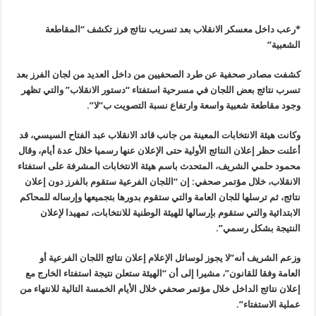
*
رعب داخل معسكر الانقلاب بعد تسريب نتائج فرز تكشف “المقاطعة
الشعبية”
كشفت مصادر صحفية عن طرد الصحفيين من داخل العديد من لجان الفرز بعد
تسرب نتائج بعض اللجان في مسرحية استفتاء “دستور الانقلاب” والتي تظهر
وجود مقاطعة شعبية واسعة وارتفاع نسبة التصويت ب”لا”.
وكانت هيئة الانتخابات المعينة من جانب قائد الانقلاب عبد الفتاح السيسي، قد
أعلنت حظر إعلان النتائج الأولية حتى الإعلان عنها رسميا خلال عدة أيام، وقال
محمود حلمي الشريف، المتحدث باسم هيئة الانتخابات المشرفة على استفتاء
الانقلاب، خلال مؤتمر صحفي: إن “اللجان الفرعية ستقوم بالفرز دون إعلان
نتائج، ثم ترسلها للجان العامة والتي ستقوم بدورها بتجميعها وإرساله للمحاكم
الابتدائية والتي ستقوم بإرسالها للهيئة الوطنية للانتخابات، تمهيدا لإعلان
النتيجة بشكل رسمي”.
وزعم الشريف أنه”لا يجوز لوسائل الإعلام إعلان نتائج اللجان الفرعية أو
العامة وفقا للقانون”، مشيرا إلى أن “الهيئة ستعلن نتيجة استفتاء الخارج مع
إعلان نتائج الداخل خلال مؤتمر صحفي خلال الأيام الخمسة التالية للانتهاء من
عملية الاستفتاء”.