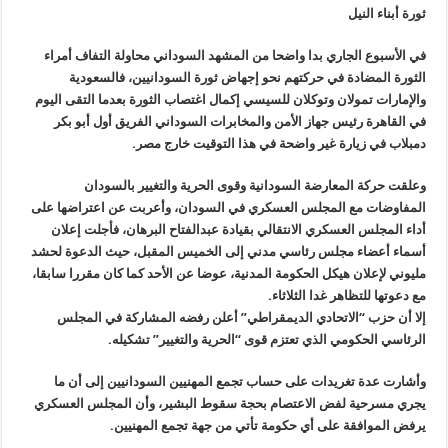
ثورة أبناء النيل
في الأسبوع الجاري بدا واضحا من المشهد السوداني محاولة التفاف أمراء
الثورة المضادة في حركتهم نحو إجهاض ثورة السودانيين، فالسعودية
والإمارات تمولان وتوكلان للسيسي إكمال اغتصاب الثورة بعدما التقى اليوم
في القاهرة رئيس جهاز الأمن والمخابرات السوداني الفريق أول أبو بكر
دمبلاب في زيارة غير واضحة في هذا التوقيت خارج مصر.
وعلقت حركة المعارضة السودانية وقوى الحرية والتغيير بالسودان
المفاوضات مع المجلس العسكري في السودان، وأعربت عن اعتراضها على
أداء المجلس العسكري الانتقالي بقيادة عبدالفتاح البرهان، فأجلت إعلان
أسماء أعضاء مجلس رئاسي مدني إلى الخميس المقبل، حيث الدعوة لحشد
مليوني لإعلان هيكل الحكومة المدنية، عوضا عن الأحد كما كان مقررا سابقا،
مع دعوتها للتظاهر غدا الثلاثاء.
إلا أن حزب “الاتحادي الديمقراطي” أعلن رفضه المشاركة في المجلس
الرئاسي الحكومي الذي تعتزم قوى “الحرية والتغيير” تشكيله.
وأشارت عدة تغريدات على حساب تجمع المهنيين السودانيين إلى أن ما
يجري مسرحية لفض الاعتصام بحجة سقوط البشير، وأن المجلس العسكري
يرفض الموافقة على أي حكومة تأتي من جهة تجمع المهنيين.