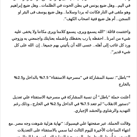
في اليم.. وهل ضيع يونس في بطن الحوت في الظلمات.. وهل ضيع إبراهيم
وهو ملقى في النار فكانت له بردا وسلاما.. وهل ضيع يوسف فى البئر او
السجن.. أم هل ضيع فتية اصحاب الكهف”.
واختتمت قائلة: “الله يسمع ويرى، يسمع كلامنا ويرى مكاننا ولا يخفى عليه
شيء من امرنا.. احفظه يا رب بحفظك واشمله بعنايتك واجمعني به وزوجي
ورد كل غائب إلى أهله.. عسى الله أن يأتيني بهم جميعا.. إن الله على كل
شيء قدير”.
*
“باطل”: نسبة المشاركة في “مسرحية الاستفتاء” 7.5% بالداخل و2.5%
بالخارج
أعلنت حملة “باطل” أن نسبة المشاركة في مسرحية الاستفتاء علي تعديل
“دستور الانقلاب” لم تتعد 7.5% في الداخل و2.5% في الخارج ، وذلك رغم
التهديد والرشاوى والحشد الإجباري.
وقالت الحملة، عبر صفحتها علي فيسبوك: “نهاية هزلية شوهت وجه مصر..مع
انتهاء الساعات الأخيرة لليوم الثالث لما سمي بالاستفتاء على التعديلات
الدستورية أُسدل الستار على المسرحية الهزلية التي لعب فيها البطل دور