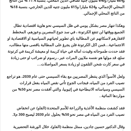
و684 مليارا و640 مليون جنيه لصافي الدين المحلي، بنسبة 77.4 % من الناتج
المحلي الإجمالي، و624 مليارا و615 مليون جنيه للدين الخارجي، بنسبة 18%
من الناتج المحلي الإجمالي.
وهكذا تنهار مصر بشكل يومي في ظل السيسي نحو هاوية اقتصادية تطال
الجميع ووقتها لن تنفع الكرتونة ، في سد جوع المصرين وعوزهم، المخطط
لافقارهم لاسكاتهم عن المطالبة باي تطوير لحياتهم السياسية او الاقتصادية او
الاجتماعية…فمن اكل الكرتونة فلن يجرؤ على المطالبة باقصى منها مطالب،
فقد حددت طموحاته وقيدت اماله في حياة كريمة او معيشة كريمة في كرتونة
سلع، قد مولها هو نفسه ملايين المرات عبر ، رسوم او ضرائب او حتى زيادة
في سعر كارت شحن التلفون او زيادة بسعر المواصلات…
ولعل الأسوأ الذي ينتظر المصريين مع بقاء السيسي حتى عام 2030، هو تراجع
نصيب الفرد من المياه، فبجانب الجوع تأتي نقص المياه بفعل قرارات
السيسي وسياساته الانبطاحية في إثيوبيا، والتي أفقدت مصر نحو 50% من
مواردها المائية..
فقد كشفت منظمة الأغذية والزراعة للأمم المتحدة (الفاو) عن انخفاض
نصيب الفرد من المياه في مصر نحو 50% بحلول عام 2030 ليصبح 300 م3.
وقال الدكتور حسين جادين، ممثل منظمة (الفاو)، خلال الورشة التحضيرية