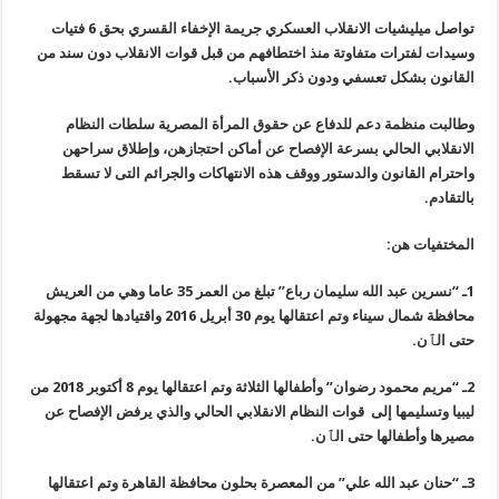
تواصل ميليشيات الانقلاب العسكري جريمة الإخفاء القسري بحق 6 فتيات
وسيدات لفترات متفاوتة منذ اختطافهم من قبل قوات الانقلاب دون سند من
القانون بشكل تعسفي ودون ذكر الأسباب.
وطالبت منظمة دعم للدفاع عن حقوق المرأة المصرية سلطات النظام
الانقلابي الحالي بسرعة الإفصاح عن أماكن احتجازهن، وإطلاق سراحهن
واحترام القانون والدستور ووقف هذه الانتهاكات والجرائم التى لا تسقط
بالتقادم.
المختفيات هن:
1ـ “نسرين عبد الله سليمان رباع” تبلغ من العمر 35 عاما وهي من العريش
محافظة شمال سيناء وتم اعتقالها يوم 30 أبريل 2016 واقتيادها لجهة مجهولة
حتى الٱن.
2ـ “مريم محمود رضوان” وأطفالها الثلاثة وتم اعتقالها يوم 8 أكتوبر 2018 من
ليبيا وتسليمها إلى قوات النظام الانقلابي الحالي والذي يرفض الإفصاح عن
مصيرها وأطفالها حتى الٱن.
3ـ “حنان عبد الله علي” من المعصرة بحلون محافظة القاهرة وتم اعتقالها