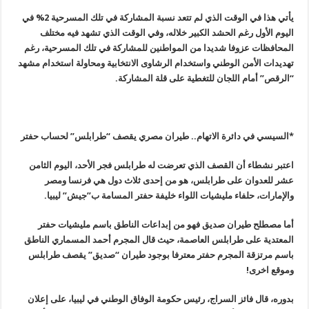
يأتي هذا في الوقت الذي لم تتعد نسبة المشاركة في تلك المسرحية 2% في
اليوم الأول رغم الحشد الكبير خلاله، وفي الوقت الذي تشهد فيه مختلف
المحافظات عزوفا شديدا من المواطنين للمشاركة في تلك المسرحية، رغم
تهديدات الأمن الوطني واستخدام الرشاوى الانتخابية ومحاولة استخدام مشهد
“الرقص” أمام اللجان للتغطية على قلة المشاركة.
*
السيسي في دائرة الاتهام.. طيران مصري يقصف “طرابلس” لحساب حفتر
اعتبر نشطاء أن القصف الذي تعرضت له طرابلس فجر الأحد، اليوم الثامن
عشر للعدوان على طرابلس، هو من إحدى ثلاث دول هي فرنسا ومصر
والإمارات، حلفاء مليشيات اللواء خليفة حفتر المسامة ب”جيش” ليبيا.
أما مصطلح طيران صديق فهو من إبداعات الناطق باسم مليشيات حفتر
المعتدية على طرابلس العاصمة، حيث قال المجرم أحمد المسماري الناطق
باسم مرتزقة المجرم حفتر معترفا بوجود طيران “صديق” يقصف طرابلس
وموقع اخرى!
بدوره، قال فائز السراج، رئيس حكومة الوفاق الوطني في ليبيا، على إعلان