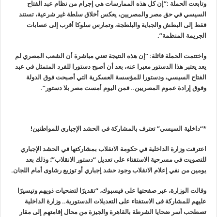
وتابعت الحملة :”إن كل هذه الممارسات هي إجرام من نظام عبد الفتاح
السيسي في حق مصر والمصريين، يعكس أخلاق سلطة غير شرعية، تستند
فقط إلى البطش والجباية والبلطجة، وتمارس سلوكا أقرب إلى عصابات
الجريمة المنظمة”.
واختتمت الحملة قائلة: “إن هذه النتيجة تعني مباشرة أن الشعب المصري لم
يعد يعتبر هذا الدستور معبرا عنه، بعد أن أصبح دستورا للفرد المتمثل في عبد
الفتاح السيسي، ودستورا للمؤسسة العسكرية التي أصبحت فوق الدولة
وفوق إرادة عموم المصريين.. فمن اليوم أمست مصر بلا دستور”.
*
“داخلية السيسي” تعترف بالمشاركة في الحشد الإجباري للمواطنين!
اعترفت وزارة الداخلية في حكومة الانقلاب بمشاركتها في الحشد الإجباري
للتصويت في مسرحية الاستفتاء على تعديل “دستور الانقلاب”؛ وذلك بعد
يومين من نفي إعلام الانقلاب وجود حشد إجباري أو توزيع رشاوى أمام اللجان.
وقالت الوزارة، عبر صفحتها على فيسبوك، “تقديرًا لتضحيات ذويهم وتيسيرًا
عليهم للمشاركة فى الاستفتاء على التعديلات الدستورية.. وزارة الداخلية
تصطحب أسر ضحايا الشرطة بالقاهرة والجيزة من محال إقامتهم إلى مقار