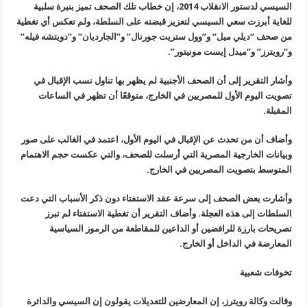
السيسي لدستور الانقلاب 2014، إن خطاب تلك الصحف تميز بنبرة سلبية
للغاية أبرزت سعي السيسي لتعزيز قبضته على السلطة، ولم تعكس أي تغطية
من صحف “ديلي ميل” و”وول ستريت جورنال” و”الجارديان” و”دويتشه فيله”
و”رويترز” و”ميدل إيست مونيتور”.
وأشار التقرير إلى أن الصحف الأجنبية لم يظهر بها تناول نسب الإقبال في
تصويت اليوم الأول للمصريين في الخارج، متوقعًا أن تظهر في الساعات
المقبلة.
وأضاف أن من تحدث عن الإقبال في اليوم الأول، اعتمد في الغالب على صور
وبيانات الخارجية المصرية التي أرسلت للصحف، والتي عكست حجم الاهتمام
المتوسط بتصويت المصريين في الخارج.
وأشارت بعض الصحف إلى سرعة عقد الاستفتاء دون ذكر الأسباب التي دعت
السلطات إلى هذه العجلة. وأضاف التقرير أن تغطية الاستفتاء لم تبرز
تصريحات بارزة للرافضين أو الداعين للمقاطعة من الرموز السياسية
المعارضة في الداخل أو الخارج.
تخوفات شعبية
وقالت وكالة رويترز، إن المعارضين للتعديلات يقولون إن السيسي والدائرة