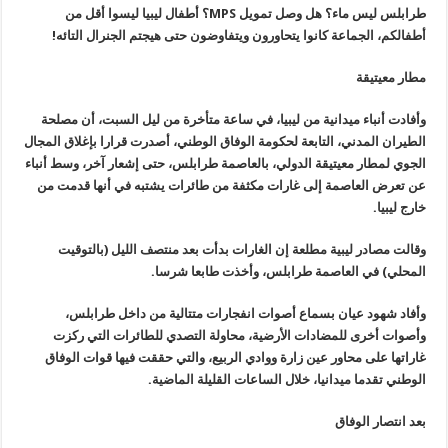
طرابلس ليس ماء؟ هل وصل تمويل
MPS
؟ أطفال ليبيا ليسوا أقل من
أطفالكم، الجماعة كانوا يتحاورون ويتفاوضون حتى هيجتم الجنرال التائه!
مطار معيتيقة
وأفادت أنباء ميدانية من ليبيا، في ساعة متأخرة من ليل السبت، أن مصلحة
الطيران المدني، التابعة لحكومة الوفاق الوطني، أصدرت قرارا بإغلاق المجال
الجوي لمطار معيتيقة الدولي، بالعاصمة طرابلس، حتى إشعار آخر، وسط أنباء
عن تعرض العاصمة إلى غارات مكثفة من طائرات يشتبه في أنها قدمت من
خارج ليبيا.
وقالت مصادر ليبية مطلعة إن الغارات بدأت بعد منتصف الليل (بالتوقيت
المحلي) في العاصمة طرابلس، وأخذت طابعا شرسا.
وأفاد شهود عيان بسماع أصوات انفجارات متتالية من داخل طرابلس،
وأصوات أخرى للمضادات الأرضية، محاولة التصدي للطائرات التي ركزت
غاراتها على محاور عين زارة ووادي الربيع، والتي حققت فيها قوات الوفاق
الوطني تقدما ميدانيا، خلال الساعات القليلة الماضية.
بعد انتصار الوفاق