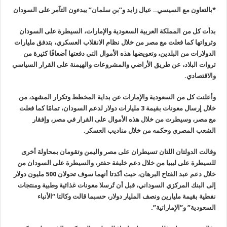
*
بالتعاون مع السيسي.. عيال زايد و”بن سلمان” يبدءون التآمر على السودان
بدأت كل من المملكة العربية السعودية والإمارات، السيطرة على السودان
وثرواتها كما فعلت مع مصر من خلال نظام الانقلاب العسكري، بتدفق مليارات
الدولارات من البلدين، وتعويضها هذه الأموال التي دفعتها أضعافًا كثيرة من
ثروات البلاد، عن طريق الأراضي والمشروعات والهيمنة على القرار السياسي
والاقتصادي.
وأعلنت كل من السعودية والإمارات عن بداية المخطط وتكرار المشهد، من
خلال إرسال معونات بقيمة 3 مليارات دولار لدعم السودان، تمامًا كما فعلت
مع مصر، وسيطرت من خلال هذه الأموال على القرار في مصر، وإفقار
الشعب المصري وحكمه من خلال مناديب العسكر.
وقالت الدولتان اللتان تسيطران على مصر واليمن وتقومان بمحاولة أخرى
للسيطرة على ليبيا من خلال دعم خليفة حفتر، والسيطرة على السودان من
خلال دعم عبد الفتاح البرهان، حيث أكدتا أنهما سوف تحولان 500 مليون دولار
إلى البنك المركزي السوداني، قبل أن تُرسلا معونات غذائية وطبية ومنتجات
نفطية بقيمة مليارين ونصف المليار دولار، حسبما قالت وكالتا “الأنباء
السعودية” و”الإماراتية”.