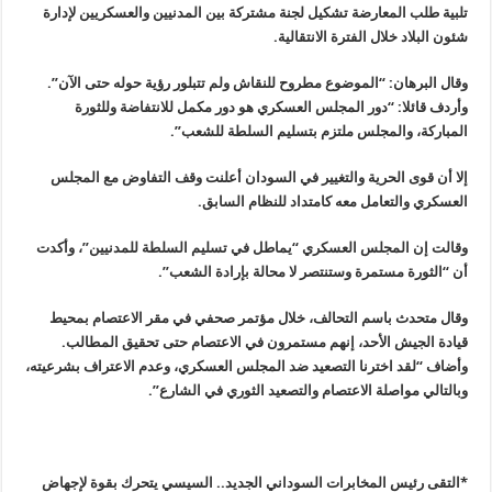
تلبية طلب المعارضة تشكيل لجنة مشتركة بين المدنيين والعسكريين لإدارة
شئون البلاد خلال الفترة الانتقالية.
وقال البرهان: “الموضوع مطروح للنقاش ولم تتبلور رؤية حوله حتى الآن”.
وأردف قائلا: “دور المجلس العسكري هو دور مكمل للانتفاضة وللثورة
المباركة، والمجلس ملتزم بتسليم السلطة للشعب”.
إلا أن قوى الحرية والتغيير في السودان أعلنت وقف التفاوض مع المجلس
العسكري والتعامل معه كامتداد للنظام السابق.
وقالت إن المجلس العسكري “يماطل في تسليم السلطة للمدنيين”، وأكدت
أن “الثورة مستمرة وستنتصر لا محالة بإرادة الشعب”.
وقال متحدث باسم التحالف، خلال مؤتمر صحفي في مقر الاعتصام بمحيط
قيادة الجيش الأحد، إنهم مستمرون في الاعتصام حتى تحقيق المطالب.
وأضاف “لقد اخترنا التصعيد ضد المجلس العسكري، وعدم الاعتراف بشرعيته،
وبالتالي مواصلة الاعتصام والتصعيد الثوري في الشارع”.
*
التقى رئيس المخابرات السوداني الجديد.. السيسي يتحرك بقوة لإجهاض