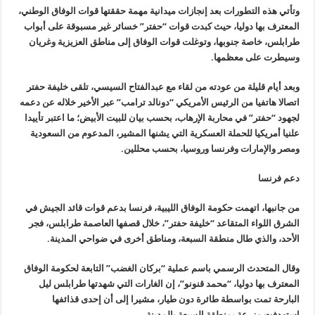
وتأتي هذه التطورات بعد إنجازات ميدانية مهمة حققتها قوات الوفاق الوطني،
المعترف بها دوليا، حيث كبدت قوات “حفتر” خسائر غير مسبوقة على أبواب
طرابلس، خاصة جنوبها، وتوغلت قوات الوفاق إلى مناطق العزيزية وغريان
وسيطرت على معظمها.
وبعد أيام قليلة من عودته من لقاء مع عبدالفتاح السيسي، تلقى خليفة حفتر
اتصالا هاتفيا من الرئيس الأمريكي “دونالد ترامب” عبر الأخير خلاله عن دعمه
لجهود “حفتر” في محاربة الإرهاب، بحسب بيان للبيت الأبيض؛ ما اعتبر تأييدا
علنيا أمريكيا للحملة العسكرية التي يشنها المشير، المدعوم من السعودية
ومصر والإمارات وفرنسا وروسيا، بحسب محللين.
دعم فرنسا
من جانبها، اتهمت حكومة الوفاق الليبية، فرنسا بدعم قوات قائد الجيش في
الشرق اللواء المتقاعد “خليفة حفتر”، خلال قصفها العاصمة طرابلس، فجر
الأحد، والذي طال منطقة السبعة، ومناطق أخرى في ضواحي المدينة.
وقال المتحدث الرسمي باسم عملية “بركان الغضب” التابعة لحكومة الوفاق
المعترف بها دوليا، “محمد قنونو”، إن الغارات التي شهدتها طرابلس ليل
البارحة تمت بواسطة طائرة دون طيار، مشيرا إلى أن إحدى قذائفها
استهدفت مزرعة بمنطقة السبعة بالمدينة.