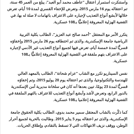
واستنكرت استمرار اعتقال “عاطف محمد أبو العبد”، يبلغ من العمر 45 سنة،
تم اعتقاله يوم 16 مارس 2015، وتعرض للإخفاء القسري لمدة 10 أيام، تعرض
خلالها لأبشع أنواع التعذيب لإجباره على الاعتراف باتهامات لا صلة له بها، في
القضية الهزلية المعروفة إعلاميًّا بـ108 عسكرية.
يتكرر الأمر مع المعتقل “أحمد صالح عبد العزيز”، الطالب بكلية التربية
الرياضية جامعة الإسكندرية، والذى تم اختطافه يوم 26 مارس 2015 وإخفاؤه
قسريًّا لمدة خمسة أيام، تعرض فيها لجميع أنواع التعذيب غير الآدمي لإجباره
على الاعتراف بتهم ملفقة في القضية الهزلية المعروفة إعلاميًّا بـ108
عسكرية.
نفس السيناريو تكرر مع الشاب “عزام شحاتة”، الطالب بالمعهد العالي
للهندسة والتكنولوجيا، والذى تم اعتقاله يوم 20 يوليو 2015، وتم إخفاؤه
قسريًّا لمدة 23 يومًا، تبين بعدها أنه كان في سلخانة مديرية أمن الإسكندرية
بالدور الرابع، وتعرض لأشد وأبشع أنواع التعذيب للاعتراف بالتهم الملفقة في
القضية الهزلية المعروفة إعلاميا بـ108 عسكرية.
كما ذكّرت بالشاب المعتقل سمير محمد بدوي، الطالب بكلية الحقوق جامعة
الإسكندرية، والذى تم اعتقاله يوم 5 يناير 2015. وطالبت بالحرية لجميع أحرار
الوطن، ووقف نزيف الانتهاكات التي لا تسقط بالتقادم، وإطلاق الحريات.