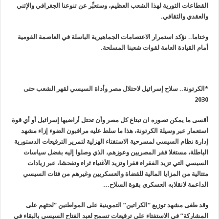
القطاعات الثورية لهذا الشعب العظيم، وستعبِّر عن تنوعنا الجغرافي والإثني
والعقدي والثقافي.
وختاما.. نؤكد استمرار الاعتصامات الجماهيرية الباسلة في العاصمة القومية
أمام القيادة العامة لقوات شعبنا المسلحة.
*
الكرتونة.. سلاح إسرائيل لاحتلال مصر وأداة السيسي لقهر الشعب حتى
2030
أقسى ما يمكن تصوره ان تبتاع كل مصر وأن تحتل أراضيها إسرائيل أو أي قوة
استعمار عبر وسيلة الكرتونة، هذا ما سلط عليه مراقبون الضوء إزاء مشهد
إدارة نظام السيسي لمسرحية الاستفتاء الهزلية لتمرير الترقيعات الدستورية
الباطلة، مستغلا فقر المصريين وعوزهم، الذي وصلوا إليه بفضل سياسات
السيسي التي تزيد الفقراء فقرا وتزيد الأغنياء ثراء وتفحشا، عبر زيادات
متتالية من المزايا المالية للقضاة والعسكريين وغيرهم من فئات السيسي
الداعمة لانقلابه العسكري بقوة السلاح…
وقد طغى مشهد توزيع “الكراتين” التموينية على المواطنين “لحثهم على
المشاركة” في الاستفتاء على ترقيعات تسمح لعبد الفتاح السيسي بالبقاء في