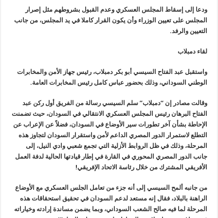
ودعا إلى إسقاط المجلس العسكري وعدم القبول بشروطهم مثل إصرار
المجلس على تعيين الوزراء وأن يكون القرار كاملا في يد المجلس، من جانب
التعيين والرفد.
لقاء دمبلاب
واستقبل عبد الفتاح السيسي أبو بكر دمبلاب، رئيس جهاز الأمن والمخابرات
الوطني السوداني، وذلك بحضور عباس كامل رئيس المخابرات العامة.
وقالت مصادر إن “دمبلاب” سلم السيسي رسالة من الفريق أول ركن عبد
الفتاح البرهان رئيس المجلس العسكري الانتقالي في السودان، حيث تضمنت
الإحاطة بشأن آخر تطورات سير الأوضاع في السودان، فضلاً عن الإعراب عن
التطلع لاستمرار الدور المصري الداعم لأمن واستقرار السودان لتجاوز هذه
المرحلة، وذلك في ظل الروابط الأزلية التي تجمع شعبي وادي النيل، إلى
جانب الدور المصري المحوري في القارة في إطار قيادتها الحالية لدفة العمل
الأفريقي المشترك من خلال رئاسة الاتحاد الإفريقي!
من جانبه ألمح السيسي إلى أنه جزء من تعامل الجلس العسكري مع الأوضاع
الراهنة بالبلاد، فقال إنه مستعد لدعم السودان في تحقيق استحقاقات هذه
المرحلة لما فيه صالح الشعب السوداني، وبما يضمن مساندة إرادته وخياراته