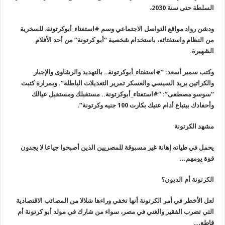
السلطة حتى سنة 2030،
ودشن رواد مواقع التواصل الاجتماعي وسم #استفتاء_أبوكرتونة، للسخرية
من النظام واستفتائه، باستخدام شخصية “أبو كرتونة” من أحد الأفلام
الشهيرة.
وكتب سمير أسعد: “‌
#استفتاء_أبوكرتونة.. بالتهديد والرشاوى والإجبار
والكراتين يريد السيسي والعسكر تمرير التعديلات الباطلة”. وبمرارة كتبت
“سوسو مصطفى”: “‌
#استفتاء_أبوكرتونة.. مستقبلك ومستقبل عيالك
وأحفادك بيتباع أدام عنيك بكارت 100 جنيه وكرتونة”.
مشهد الكرتونة
يحمل في طياته إهانة غير مسبوقة للمصريين الذين أصبحوا جياعا لا يجدون
قوة يومهم…
الكرتونة أم الديون؟
لعل الأخطر في أمر الكرتونة أنها تخفي وراءها شلالا من المصائب الاقتصادية
التي تضرب الفقير والغني في مصر، سواء من شارك في مولد أبو كرتونة أم
قاطع…