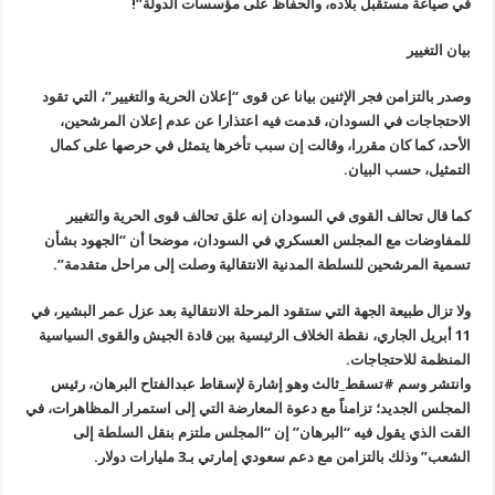
في صياغة مستقبل بلاده، والحفاظ على مؤسسات الدولة”!
بيان التغيير
وصدر بالتزامن فجر الإثنين بيانا عن قوى “إعلان الحرية والتغيير”، التي تقود
الاحتجاجات في السودان، قدمت فيه اعتذارا عن عدم إعلان المرشحين،
الأحد، كما كان مقررا، وقالت إن سبب تأخرها يتمثل في حرصها على كمال
التمثيل، حسب البيان.
كما قال تحالف القوى في السودان إنه علق تحالف قوى الحرية والتغيير
للمفاوضات مع المجلس العسكري في السودان، موضحا أن “الجهود بشأن
تسمية المرشحين للسلطة المدنية الانتقالية وصلت إلى مراحل متقدمة”.
ولا تزال طبيعة الجهة التي ستقود المرحلة الانتقالية بعد عزل عمر البشير، في
11 أبريل الجاري، نقطة الخلاف الرئيسية بين قادة الجيش والقوى السياسية
المنظمة للاحتجاجات.
وانتشر وسم #تسقط_ثالث وهو إشارة لإسقاط عبدالفتاح البرهان، رئيس
المجلس الجديد؛ تزامناً مع دعوة المعارضة التي إلى استمرار المظاهرات، في
القت الذي يقول فيه “البرهان” إن “المجلس ملتزم بنقل السلطة إلى
الشعب” وذلك بالتزامن مع دعم سعودي إمارتي بـ3 مليارات دولار.