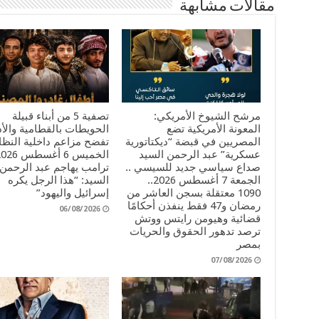
مقالات مشابهة
مرشح الشيوخ الأمريكي:
تصفية 5 من أبناء قبيلة
المعونة الأمريكية تضع
الحويطات بالقطامية والأد
المصريين في قبضة “ديكتاتورية
تفضح مزاعم داخلية النظام
عسكرية” عبد الرحمن السيد
صداع سياسي جديد للسيسي ..
ترامب يهاجم عبد الرحمن
الجمعة 7 أغسطس 2026..
السيد: “هذا الرجل يكره
1090 معتقلة بسجن العاشر من
إسرائيل واليهود”
رمضان و47 فقط ينفذن أحكامًا
06/08/2026
قضائية وهيومن رايتس ووتش
ترصد تدهور الحقوق والحريات
بمصر
07/08/2026