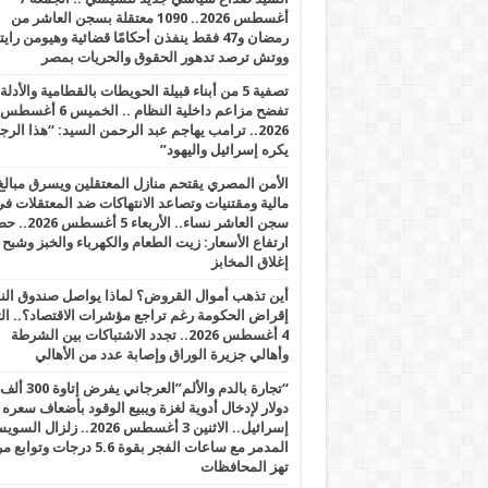
أغسطس 2026.. 1090 معتقلة بسجن العاشر من
رمضان و47 فقط ينفذن أحكامًا قضائية وهيومن را
ووتش ترصد تدهور الحقوق والحريات بمصر
تصفية 5 من أبناء قبيلة الحويطات بالقطامية والأدلة
تفضح مزاعم داخلية النظام .. الخميس 6 أغسطس
2026.. ترامب يهاجم عبد الرحمن السيد: “هذا الرج
يكره إسرائيل واليهود”
الأمن المصري يقتحم منازل المعتقلين ويسرق مبالغ
مالية ومقتنيات وتصاعد الانتهاكات ضد المعتقلات ف
سجن العاشر نساء.. الأربعاء 5 
ارتفاع الأسعار: زيت الطعام والكهرباء والخبز وشبح
إغلاق المخابز
أين تذهب أموال القروض؟ لماذا يواصل صندوق الن
إقراض الحكومة رغم تراجع مؤشرات الاقتصاد؟.. الثل
4 أغسطس 2026.. تجدد الاشتباكات بين الشرطة
وأهالي جزيرة الوراق وإصابة عدد من الأهالي
“تجارة بالدم والألم”العرجاني يفرض إتاوة 300 ألف
دولار لإدخال أدوية لغزة ويبيع الوقود بأضعاف سعره
إسرائيل.. الاثنين 3 أغسطس 2026.. زلزال ا
المدمر مع ساعات الفجر بقوة 5.6 درجات وت
تهز المحافظات