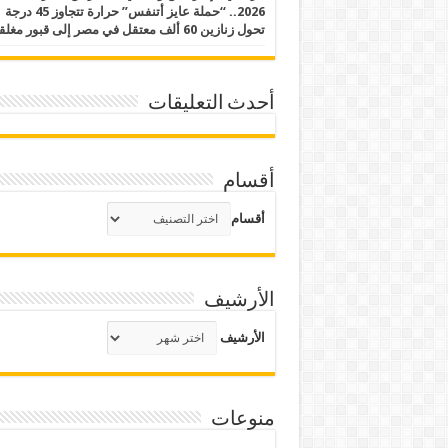
2026.. “حملة عايز أتنفس” حرارة تتجاوز 45 درجة
تحول زنازين 60 ألف معتقل في مصر إلى قبور مغلقة
أحدث التعليقات
أقسام
أقسام
الأرشيف
الأرشيف
منوعات