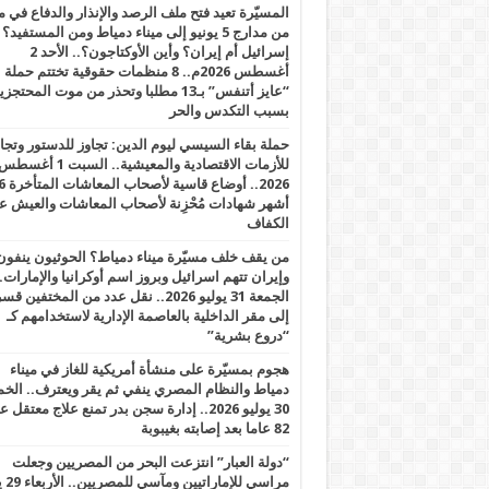
المسيّرة تعيد فتح ملف الرصد والإنذار والدفاع في 
من مدارج 5 يونيو إلى ميناء دمياط ومن المستفيد؟
إسرائيل أم إيران؟ وأين الأوكتاجون؟.. الأحد 2
أغسطس 2026م.. 8 منظمات حقوقية تختتم حملة
“عايز أتنفس” بـ13 مطلبا وتحذر من موت المحتجز
بسبب التكدس والحر
حملة بقاء السيسي ليوم الدين: تجاوز للدستور وتج
للأزمات الاقتصادية والمعيشية.. السبت 1 أغس
2026.. أوضاع قاسية لأصحاب الم
أشهر شهادات مُحْزِنة لأصحاب المعاشات والعيش ع
الكفاف
من يقف خلف مسيّرة ميناء دمياط؟ الحوثيون ينفون
وإيران تتهم اسرائيل وبروز اسم أوكرانيا والإمارات.
الجمعة 31 يوليو 2026.. نقل عدد من المختفين قسر
إلى مقر الداخلية بالعاصمة الإدارية لاستخدامهم كـ
“دروع بشرية”
هجوم بمسيّرة على منشأة أمريكية للغاز في ميناء
دمياط والنظام المصري ينفي ثم يقر ويعترف.. ال
30 يوليو 2026.. إدارة سجن بدر تمنع علاج معتقل
82 عاما بعد إصابته بغيبوبة
“دولة العبار” انتزعت البحر من المصريين وجعلت
مراسي للإ