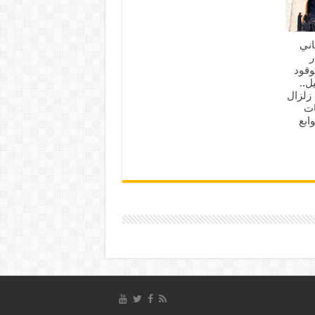
اني
لار
وقود
ل..
نين 3 أغسطس 2026.. زلزال
ات
 وتوابع