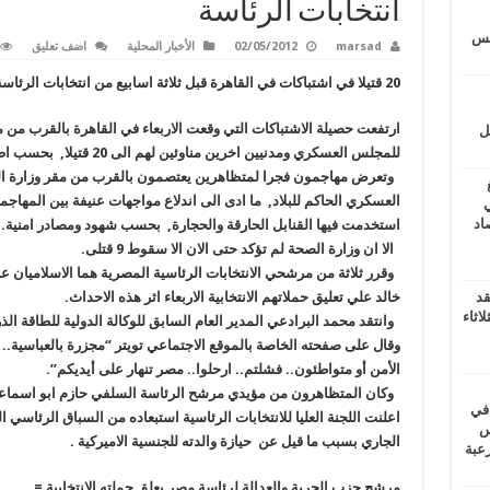
انتخابات الرئاسة
يتس
marsad
02/05/2012
الأخبار المحلية
اضف تعليق
20 قتيلا في اشتباكات في القاهرة قبل ثلاثة اسابيع من انتخابات الرئاسة
ارتفعت حصيلة الاشتباكات التي وقعت الاربعاء في القاهرة بالقرب من 
ل
للمجلس العسكري ومدنيين اخرين مناوئين لهم الى 20 قتيلا, بحسب اطباء المستشفى الميداني.
وتعرض مهاجمون فجرا لمتظاهرين يعتصمون بالقرب من مقر وزارة الدف
العسكري الحاكم للبلاد, ما ادى الى اندلاع مواجهات عنيفة بين المهاج
ي
أغسطس 2026.. حصاد
استخدمت فيها القنابل الحارقة والحجارة, بحسب شهود ومصادر امنية.
الا ان وزارة الصحة لم تؤكد حتى الان الا سقوط 9 قتلى.
وقرر ثلاثة من مرشحي الانتخابات الرئاسية المصرية هما الاسلاميان ع
قد
خالد علي تعليق حملاتهم الانتخابية الاربعاء اثر هذه الاحداث.
اثاء
وانتقد محمد البرادعي المدير العام السابق للوكالة الدولية للطاقة ال
وقال على صفحته الخاصة بالموقع الاجتماعي تويتر “مجزرة بالعباسي
الأمن أو متواطئون.. فشلتم.. ارحلوا.. مصر تنهار على أيديكم”.
وكان المتظاهرون من مؤيدي مرشح الرئاسة السلفي حازم ابو اسماعي
 في
لسويس
الجاري بسبب ما قيل عن حيازة والدته للجنسية الاميركية .
وابع مرعبة
مرشح حزب الحرية والعدالة لرئاسة مصر يعلق حملته الانتخابية =