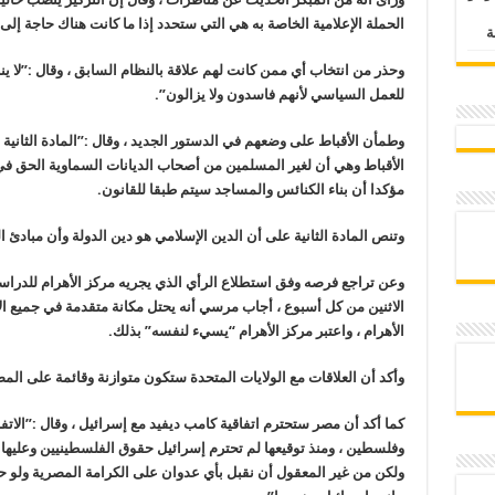
الحملة الإعلامية الخاصة به هي التي ستحدد إذا ما كانت هناك حاجة إلى
وحذر من انتخاب أي ممن كانت لهم علاقة بالنظام السابق ، وقال :”لا ي
للعمل السياسي لأنهم فاسدون ولا يزالون”.
وطمأن الأقباط على وضعهم في الدستور الجديد ، وقال :”المادة الثانية 
الأقباط وهي أن لغير المسلمين من أصحاب الديانات السماوية الحق في
مؤكدا أن بناء الكنائس والمساجد سيتم طبقا للقانون.
وتنص المادة الثانية على أن الدين الإسلامي هو دين الدولة وأن مبادئ 
وعن تراجع فرصه وفق استطلاع الرأي الذي يجريه مركز الأهرام للدراس
الاثنين من كل أسبوع ، أجاب مرسي أنه يحتل مكانة متقدمة في جميع ال
الأهرام ، واعتبر مركز الأهرام “يسيء لنفسه” بذلك.
وأكد أن العلاقات مع الولايات المتحدة ستكون متوازنة وقائمة على المص
كما أكد أن مصر ستحترم اتفاقية كامب ديفيد مع إسرائيل ، وقال :”الاتف
وفلسطين ، ومنذ توقيعها لم تحترم إسرائيل حقوق الفلسطينيين وعليها 
ولكن من غير المعقول أن نقبل بأي عدوان على الكرامة المصرية ولو حتى