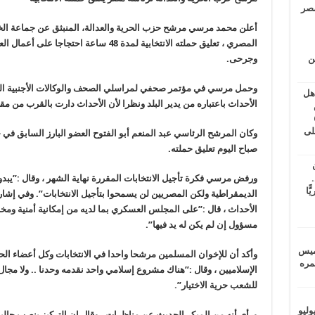
مصر
أعلن محمد مرسي مرشح حزب الحرية والعدالة، المنبثق عن جماعة الخو
المصري ، تعليق حملته الانتخابية لمدة 48 س
ين
وجرحى.
وحمل مرسي في مؤتمر صحفي لمراسلي الصحف والوكالات الأجنبية ال
اهل
الأحداث باعتباره من يدير البلد ونظرا لأن الأحداث دارت بالقرب من مقر
طس
عاشات المتأخرة 6
لى
وكان المرشح الرئاسي عبد المنعم أبو الفتوح العضو البارز السابق في 
صباح اليوم تعليق حملته.
.
ورفض مرسي فكرة تأجيل الانتخابات المقررة نهاية الشهر ، وقال :”يبد
يًّا
الديمقراطية ولكن المصريين لن يسمحوا بتأجيل الانتخابات”. وفي إش
الأحداث ، قال :”على المجلس العسكري بما لديه من إمكانية أمنية ومخا
مسؤول إن لم يكن له يد فيها”.
خميس
وأكد أن للإخوان المسلمين مرشحا واحدا في الانتخابات وكل أعضاء ال
 عمره
الإسلاميين ، وقال :”هناك مشروع إسلامي واحد نقدمه وحدنا .. ولا مجا
للشعب حرية الاختيار”.
ماراتيين ومآسي للمصريين.. الأربعاء 29 يوليو
ورأى أنه من المبكر الحديث عن مناظرات ، وقال إن التركيز ينصب حاليا