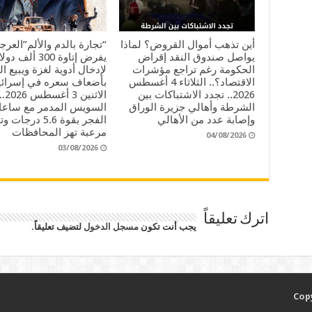
أين تذهب أموال القروض؟ لماذا
“تجارة بالدم والألم”العرج
يواصل صندوق النقد إقراض
يفرض إتاوة 300 ألف دو
الحكومة رغم تراجع مؤشرات
لإدخال أدوية لغزة ويبيع ال
الاقتصاد؟.. الثلاثاء 4 أغسطس
بأضعاف سعره في إسرائي
2026.. تجدد الاشتباكات بين
الاث
الشرطة وأهالي جزيرة الوراق
السويس المدمر مع ساع
وإصابة عدد من الأهالي
الفجر بقوة 5.6 درجات
مرعبة تهز المحافظات
04/08/2026
03/08/2026
اترك تعليقاً
يجب أنت تكون
مسجل الدخول
لتضيف تعليقاً.
Copy