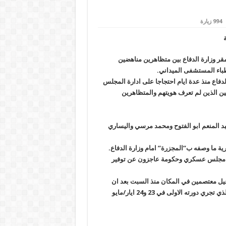
994 زيارة
مقر وزارة الدفاع بين متظاهرين مناهضين
اع منذ عدة ايام احتجاجا على ادارة المجلس
مين الذين لم تعرف هويتهم والمتظاهرين
بد المنعم ابو الفتوح ومحمد مرسي واليساري
ذرية ما وصفه ب”المجزرة” امام وزارة الدفاع.
ة.. مجلس عسكري وحكومة عاجزون عن توفير
ل معتصمين في المكان منذ السبت بعد ان
اعلنت اللجنة العليا للانتخابات الرئاسية استبعاده من السباق الرئاسي الذي تجري دورته الاولى في 23 و24 ايار/مايو