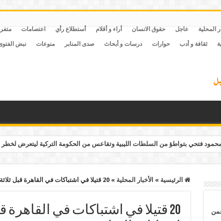
ر المحلية
عاجل
حقوق الانسان
أراء و أقلام
أستطلاع رأي
اعتصامات
متفر
ة
ثقافة و أدب
حوارات
درسات و أبحاث
صدى المنابر
منوعات
نبض الفتوى
مود فتحي بتواطؤ من السلطات الليبية وتقاعس من الحكومة التركية ليتعرض لخطر 
الرئيسية
»
الأخبار المحلية
»
20 قتيلا في اشتباكات في القاهرة قبل ثلاثة اسابيع من انتخابات الرئاسة
20 قتيلا في اشتباكات في القاهرة ق
حمن