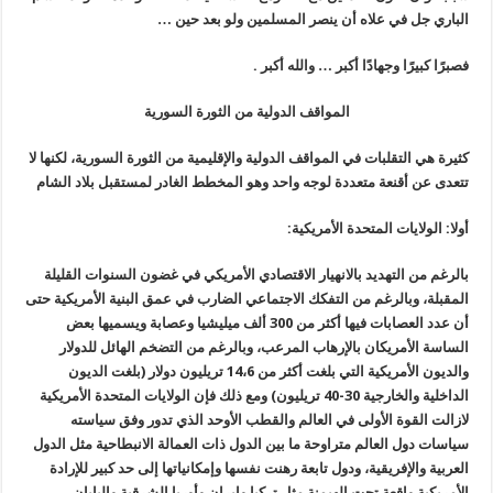
الباري جل في علاه أن ينصر المسلمين ولو بعد حين …
فصبرًا كبيرًا وجهادًا أكبر … والله أكبر .
المواقف الدولية من الثورة السورية
كثيرة هي التقلبات في المواقف الدولية والإقليمية من الثورة السورية، لكنها لا
تتعدى عن أقنعة متعددة لوجه واحد وهو المخطط الغادر لمستقبل بلاد الشام
أولا: الولايات المتحدة الأمريكية:
بالرغم من التهديد بالانهيار الاقتصادي الأمريكي في غضون السنوات القليلة
المقبلة، وبالرغم من التفكك الاجتماعي الضارب في عمق البنية الأمريكية حتى
أن عدد العصابات فيها أكثر من 300 ألف ميليشيا وعصابة ويسميها بعض
الساسة الأمريكان بالإرهاب المرعب، وبالرغم من التضخم الهائل للدولار
والديون الأمريكية التي بلغت أكثر من 14،6 تريليون دولار (بلغت الديون
الداخلية والخارجية 30-40 تريليون) ومع ذلك فإن الولايات المتحدة الأمريكية
لازالت القوة الأولى في العالم والقطب الأوحد الذي تدور وفق سياسته
سياسات دول العالم متراوحة ما بين الدول ذات العمالة الانبطاحية مثل الدول
العربية والإفريقية، ودول تابعة رهنت نفسها وإمكانياتها إلى حد كبير للإرادة
الأمريكية واقعة تحت الهيمنة مثل تركيا وإيران وأوربا الشرقية واليابان