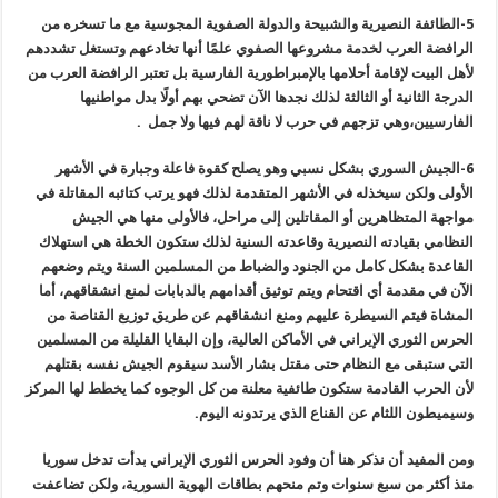
5-الطائفة النصيرية والشبيحة والدولة الصفوية المجوسية مع ما تسخره من
الرافضة العرب لخدمة مشروعها الصفوي علمًا أنها تخادعهم وتستغل تشددهم
لأهل البيت لإقامة أحلامها بالإمبراطورية الفارسية بل تعتبر الرافضة العرب من
الدرجة الثانية أو الثالثة لذلك نجدها الآن تضحي بهم أ
ولًا
بدل مواطنيها
الفارسيين،وهي تزجهم في حرب لا ناقة لهم فيها ولا جمل .
6-الجيش السوري بشكل نسبي وهو يصلح كقوة فاعلة وجبارة في الأشهر
الأولى ولكن سيخذله في الأشهر المتقدمة لذلك فهو يرتب كتائبه المقاتلة في
مواجهة المتظاهرين أو المقاتلين إلى مراحل، فالأولى منها هي الجيش
النظامي بقيادته النصيرية وقاعدته السنية لذلك ستكون الخطة هي استهلاك
القاعدة بشكل كامل من الجنود والضباط من المسلمين السنة ويتم وضعهم
الآن في مقدمة أي اقتحام ويتم توثيق أقدامهم بالدبابات لمنع انشقاقهم، أما
المشاة فيتم السيطرة عليهم ومنع انشقاقهم عن طريق توزيع القناصة من
الحرس الثوري الإيراني في الأماكن العالية، وإن البقايا القليلة من المسلمين
التي ستبقى مع النظام حتى مقتل بشار الأسد سيقوم الجيش نفسه بقتلهم
لأن الحرب القادمة ستكون طائفية معلنة من كل الوجوه كما يخطط لها المركز
وسيميطون اللثام عن القناع الذي يرتدونه اليوم.
ومن المفيد أن نذكر هنا أن وفود الحرس الثوري الإيراني بدأت تدخل سوريا
منذ أكثر من سبع سنوات وتم منحهم بطاقات الهوية السورية، ولكن تضاعفت