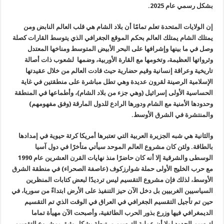
بشكل رسمي عام 2025.
إن الولايات المتحدة تعلم تمامًا أن بلاد الشام هي قلب العالم النابض ومن
يمتلك الشام يمتلك العالم بحكم الموقع الجغرافي الذي يتوسط القارات كصلة
وصل في ما بينها وإشرافها على البحر الأبيض المتوسط ومناخها المعتدل
وثرواتها العظيمة، وتخومها مع القارة الأوربية، وضمها لشعوب ذات أصالة
تاريخية وعراقة إنسانية وقيم حضارية حيث قادت العالم من خلال عقيدتها
الإسلامية الرصينة لقرون عديدة وهي تطل مباشرة على منطقتين في غاية
الحساسية الأولى إسرائيل (وهي جزء من بلاد الشام)، وأطماعها في المنطقة
وحدودها الأمنية مع الشام ودورها الرادع للدول المارقة (وفق مفهومهم)
والمنتشرة في الشرق الأوسط.
والثانية هي شبه الجزيرة العربية التي تعتبرها أمريكا كرئة حيوية في إمدادها
بالطاقة. ولئن كان مشروع العالم الموحد سيأتي متأخرًا في دول آسيا
الوسطى والشرقية إلا أنه كان حاضرًا منذ نهايات القرن العشرين عام 1990
مع حرب الخليج الأولى حملة شوارزكوف (عاصفة الصحراء) في منطقة الشرق
الأوسط، لذلك فإن مشروع التقسيم ليس ترديدًا لبعض كتابات المنظرين
السياسيين الغربيين بل دخل الآن حيز التنفيذ على الأرض ابتداءً من سوريا، في
حين تم تأجيل التقسيم الجغرافي في العراق في الوقت الذي تم التقسيم
الديمغرافي فيها وزرع بذور الحرب الطائفية، وأصبحت الآن مهيأة تماما
لترسيم الحدود لولا أن عملية الترسيم مرتبطة بشكل وثيق بمشروع التقسيم