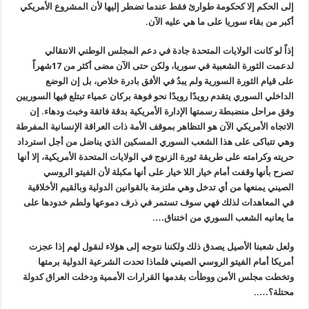
إلى الحكم إلا كحكومة طوارئ فقط عندما تضطر إليها لأن المشروع الأمريكي
أكبر من بقاء سوريا على ما هي عليه الآن.
إذاً لو كانت الولايات المتحدة جادة في دعم المجلس الوطني الانتقالي
لدعمت الثورة الشعبية في سوريا، ولكن حتى الآن مضى أكثر من 17شه
راً
على قيام الثورة السورية ولم ي
بدُ
في الأفق بادرة خلاص، بل إن الوضع
الداخلي السوري يتقدم رويدًا رويدًا نحو فوهة بركان عمياء تبتلع فيها السوريين
وفق مراحل منضبطة رسمتها الإدارة الأمريكية بدقة فائقة وخبث ودهاء. إن
الاتجاه الأمريكي الآن هو التظاهر بموقف الأمة ذات العراقة الإنسانية المفرطة
وهي تتباكى على هذا الشعب السوري المسكين الذي يناضل من أجل استرداد
حريته وكرامته على طريقة ثورة الزنوج في الولايات المتحدة الأمريكية، إلا أنها
تصرح بأنها وقفت أمام خيار اللا خيار على أنها مكبلة لأن الفيتو الروسي
الصيني يمنعها من أي تدخل وهي ملتزمة بالقوانين الدولية وبالقيم الأخلاقية
في المعاهدات لذلك فهي سوف تستمر في ذرف دموعها ولطم خدودها على
ما يعانيه الشعب السوري من اختناق….
ولعل شعبنا الأصيل يصدق ذلك ولكننا نتوجه إلى هؤلاء لنقول لهم إذا عجزت
أمريكا أمام الفيتو الروسي الصيني فلماذا تحدت الشرعية الدولية برمتها
وتخطت مجلس الأمن وو
طأت
بقدمها القرارات الأممية ودخلت العراق كدولة
محتلة؟…..