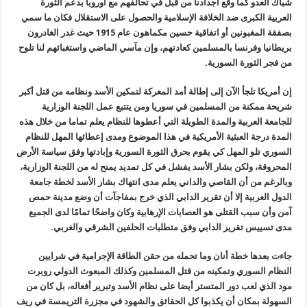
شباك العدو كما وقع أجدادنا من قبل في تحالفهم مع أوروبا بدعم الثورة
العربية الكبرى ضد الخلافة الإسلامية والحصول على الاستقلال فكان ما سمي
بصفقة المغبونين أو اتفاقية حسين مكماهون عام 1915 حيث غدر الغادرون
بريطانيا وفرنسا بالمسلمين كعادتهم، وإن مآسي الماضي واستغبائهم لنا تلوح
من فجر الثورة السورية.
إن أمريكا تلجأ الآن إلى إطالة أمد المعركة لتمكين الأسد ونظامه من قتل أكبر
شريحة ممكنة من المسلمين في سوريا ومن يتتبع عمل اللجنة الوزارية
للجامعة العربية والمدة الطويلة التي أعطوها للنظام يعلم تماما من خلال هذه
المدة درجة العبثية الأمريكية في هذا الموضوع ومدى إعطائها المهل للنظام
السوري تلو المهل كي يقوم بحرق الثورة السورية وإبادتها وفق سياسة الأرض
المحروقة، ولكن بشار الأسد يفشل في كل تمديد يمنح له من اللجنة الوزارية،
وبالرغم من أن القاصي والداني يعلم مدى انتهاك بشار الأسد لخطة جامعة
الدول العربية إلا أن تقرير الدابي الذي خرج بمفاجآت أن وضع مدينة حمص
آمن وأن سبب القتلى هو العصابات الإرهابية وكان واضحًا تمامًا لدى الجميع
مدى تسييس تقرير الدابي وفق متطلبات الحلفين الشرقي والغربي.
جاءت بعدها خطة أنان وما تحمله من حقن الطاقة الإجرامية في شرايين
النظام السوري وتمكينه من قتل المسلمين وكذلك المبعوث الدولي روبرت
مود الذي لعب دور المتستر أيضا على نظام الأسد وتبرير أفعاله، بل كان من
السهولة بمكان أن يكذبوا كل الحقائق والشهود في مجزرة التريمسة في ريف