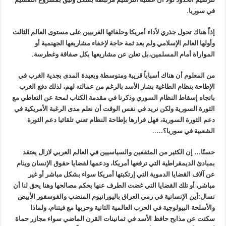
في سوريا.
إذاً هناك تحول جذري لأداء أمريكا وحلفائها الغربيين على مستوى العالم الثالث
وأولها العالم الإسلامي ولم يعد ثمة حاجة لإخفاء مشاريعها الجهنمية أو
المواراة أمام المسلمين،بل تعلن عن مشاريعها بكل صفاقة وغطرسة.
من المعلوم أن هناك أسباباً قريبة ومتوسطة وبعيدة المدى بجدية الغرب في
الإطاحة بنظام الطاغية بشار الأسد بالرغم من عمالته لهم، لذلك دفع الغرب
باتجاه إسقاط النظام السوري وذكرنا في مقدمة الكتاب لمحة عن التعاطي مع
الثورة السورية ولكن نريد في نفس الوقت أن نعلم مدى الرغبة الأمريكية في
دعم الثورة السورية، فهل قرارها بإطاحة النظام تعني تلقائيا دعم الثورة
الشعبية في سوريا؟…..
حسنًا… إن الكثير من المثقفين والسياسيين في العالم العربي لازال يعتقد
بمبادئ الديمقراطية التي ترفعها أمريكا، ودعمها لقضايا حقوق الإنسان وينام
عن آلاف القضايا الدموية التي إرتكبتها أمريكا سواء بشكل مباشر أو غير
مباشر، أو تلك القضايا التي غضت الطرف عنها بحكم مصالحها وهنا يحق لنا أن
نسال:أين الإنسانية في رمي العراق
باليورانيوم المنضب
والفوسفور الأبيض
والأسلحة البيولوجية في الحرب العالمية الثانية وحربها مع فيتنام، ولماذا
سكتت عن مذابح حافظ الأسد في ثمانينات القرن الماضي سواء مجازر حماة