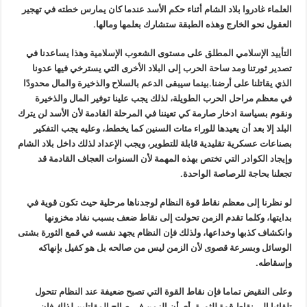
العلماء غادروا بلاد الشام أثناء حكم الأسد عندما كان يمارس خطته في تهجير
العقول نحو الخارج وهذه الطبقة ستشارك بعلمها ومالها.
التأييد الإسلامي المطلق على مستوى الشعوب الإسلامية وهذا يساعدنا في
تصدير ثورتنا ومد ساحة الحرب إلى البلاد الأخرى التي يسترخي فيها عدونا
الذي يقاتلنا على أرضنا.بينما سيبقى الدعم بالسلاح والذخيرة والمال محدودًا
في معظم مراحل الحرب الطويلة، لذلك يجب علينا توفير المال والذخيرة
ونقوم بسياسة ادخار صارمة كي تعيننا في المرحلة القادمة لأن الأسد لن يترك
البلد إلا بعد أن يعيدها للوراء مئات السنين كما يخطط، وعليه يجب التفكير
بصناعات عسكرية تقليدية قابلة للتطوير، ويجب الإعداد لذلك داخل بلاد الشام
وإيجاد الكوادر التي تختص بهذه المهمة لأن السنوات العجاف القادمة قد
تجعلنا بحاجة للرصاصة الواحدة.
لو نظرنا إلى معظم نقاط قوة النظام لوجدناها مرحلية حيث تكون قوية في
بدايتها، وكلما تقدم الزمن تحولت إلى نقاط ضعف بسبب نفاد مخزونها
وانكشاف كذبها وخداعها، ولذلك فإن النظام يجهد نفسه في قمع الثورة بشتى
الوسائل وبسرعة قصوى لأن الزمن ليس من صالحه بل هو كفيل بإنهاكه
وإسقاطه.
وعلى النقيض تماما فإن نقاط القوة التي تصبح ضعيفة عند النظام تتحول
تلقائيا إلى نقاط قوة للثورة، أي أن الزمن في صالح المقاتلين لذلك فإن