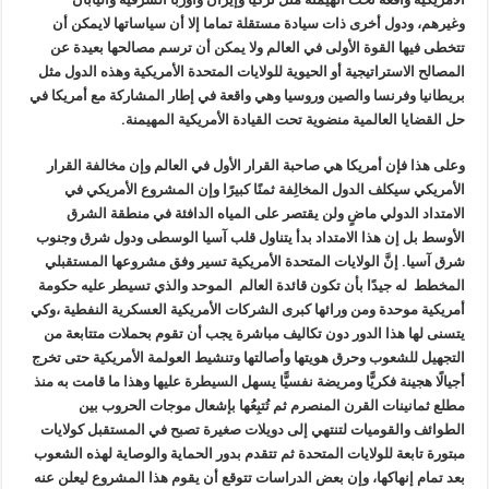
وغيرهم، ودول أخرى ذات سيادة مستقلة تماما إلا أن سياساتها لايمكن أن
تتخطى فيها القوة الأولى في العالم ولا يمكن أن ترسم مصالحها بعيدة عن
المصالح الاستراتيجية أو الحيوية للولايات المتحدة الأمريكية وهذه الدول مثل
بريطانيا وفرنسا والصين وروسيا وهي واقعة في إطار المشاركة مع أمريكا في
حل القضايا العالمية منضوية تحت القيادة الأمريكية المهيمنة.
وعلى هذا فإن أمريكا هي صاحبة القرار الأول في العالم وإن مخالفة القرار
الأمريكي سيكلف الدول المخالِفة ثمنًا كبيرًا وإن المشروع الأمريكي في
الامتداد الدولي ماضٍ ولن يقتصر على المياه الدافئة في منطقة الشرق
الأوسط بل إن هذا الامتداد بدأ يتناول قلب آسيا الوسطى ودول شرق وجنوب
شرق آسيا. إنَّ الولايات المتحدة الأمريكية تسير وفق مشروعها المستقبلي
المخطط له جيدًا بأن تكون قائدة العالم الموحد والذي تسيطر عليه حكومة
أمريكية موحدة ومن ورائها كبرى الشركات الأمريكية العسكرية النفطية ،وكي
ي
تسن
ى لها هذا الدور دون تكاليف مباشرة يجب أن تقوم بحملات متتابعة من
التجهيل للشعوب وحرق هويتها وأصالتها وتنشيط العولمة الأمريكية حتى تخرج
أجيالًا هجينة فكريًّا ومريضة نفسيًّا يسهل السيطرة عليها وهذا ما قامت به منذ
مطلع ثمانينات القرن المنصرم ثم تُتبِعُها بإشعال موجات الحروب بين
الطوائف والقوميات لتنتهي إلى دويلات صغيرة تصبح في المستقبل كولايات
مبتورة تابعة للولايات المتحدة ثم تتقدم بدور الحماية والوصاية لهذه الشعوب
بعد تمام إنهاكها، وإن بعض الدراسات تتوقع أن يقوم هذا المشروع ليعلن عنه