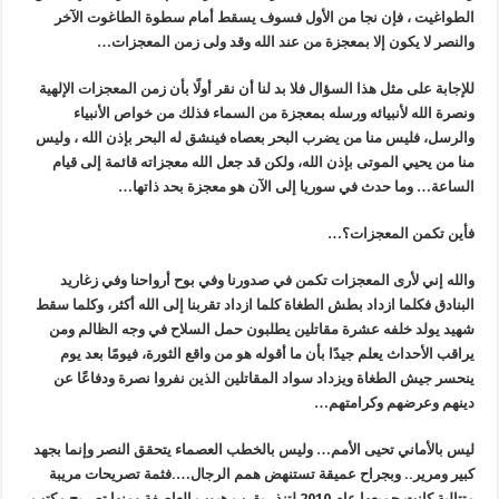
الطواغيت ، فإن نجا من الأول فسوف يسقط أمام سطوة الطاغوت الآخر
والنصر لا يكون إلا بمعجزة من عند الله وقد ولى زمن المعجزات…
للإجابة على مثل هذا السؤال فلا بد لنا أن نقر أولًا بأن زمن المعجزات الإلهية
ونصرة الله لأنبيائه ورسله بمعجزة من السماء فذلك من خواص الأنبياء
والرسل، فليس منا من يضرب البحر بعصاه فينشق له البحر بإذن الله ، وليس
منا من يحيي الموتى بإذن الله، ولكن قد جعل الله معجزاته قائمة إلى قيام
الساعة… وما حدث في سوريا إلى الآن هو معجزة بحد ذاتها…
فأين تكمن المعجزات؟…
والله إني لأرى المعجزات تكمن في صدورنا وفي بوح أرواحنا وفي زغاريد
البنادق فكلما ازداد بطش الطغاة كلما ازداد تقربنا إلى الله أكثر، وكلما سقط
شهيد يولد خلفه عشرة مقاتلين يطلبون حمل السلاح في وجه الظالم ومن
يراقب الأحداث يعلم جيدًا بأن ما أقوله هو من واقع الثورة، فيومًا بعد يوم
ينحسر جيش الطغاة ويزداد سواد المقاتلين الذين نفروا نصرة ودفاعًا عن
دينهم وعرضهم وكرامتهم…
ليس بالأماني تحيى الأمم… وليس بالخطب العصماء يتحقق النصر وإنما بجهد
كبير ومرير.. وبجراح عميقة تستنهض همم الرجال….فثمة تصريحات مريبة
متتالية كانت جميعها عام 2010 لتنذر بقرب هبوب العاصفة ومنها تصريح مكتب