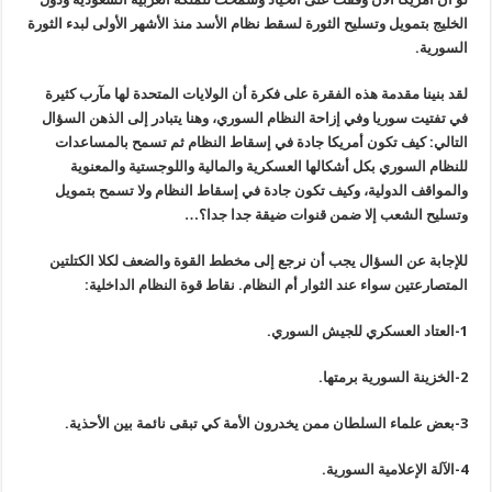
الخليج بتمويل وتسليح الثورة لسقط نظام الأسد منذ الأشهر الأولى لبدء الثورة
السورية.
لقد بنينا مقدمة هذه الفقرة على فكرة أن الولايات المتحدة لها مآرب كثيرة
في تفتيت سوريا وفي إزاحة النظام السوري، وهنا يتبادر إلى الذهن السؤال
التالي: كيف تكون أمريكا جادة في إسقاط النظام ثم تسمح بالمساعدات
للنظام السوري بكل أشكالها العسكرية والمالية واللوجستية والمعنوية
والمواقف الدولية، وكيف تكون جادة في إسقاط النظام ولا تسمح بتمويل
وتسليح الشعب إلا ضمن قنوات ضيقة جدا جدا؟…
للإجابة عن السؤال يجب أن نرجع إلى مخطط القوة والضعف لكلا الكتلتين
المتصارعتين سواء عند الثوار أم النظام.
نقاط قوة النظام الداخلية:
1-العتاد العسكري للجيش السوري.
2-الخزينة السورية برمتها.
3-بعض علماء السلطان ممن يخ
درون
الأمة كي تبقى نائمة بين الأحذية.
4-الآلة الإعلامية السورية.