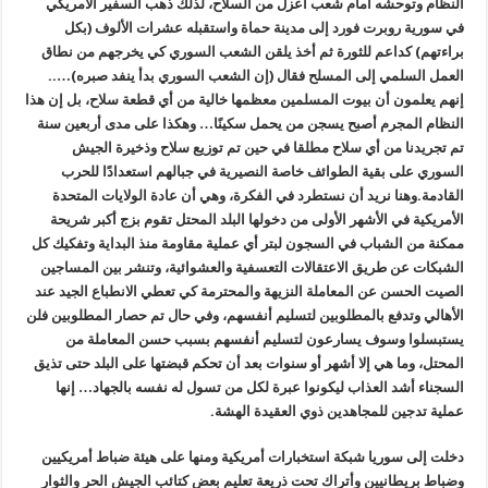
النظام وتوحشه أمام شعب أعزل من السلاح، لذلك ذهب السفير الأمريكي
في سورية روبرت فورد إلى مدينة حماة واستقبله عشرات الألوف (بكل
براءتهم) كداعم للثورة ثم أخذ يلقن الشعب السوري كي يخرجهم من نطاق
العمل السلمي إلى المسلح فقال (إن الشعب السوري بدأ ينفد صبره)…..
إنهم يعلمون أن بيوت المسلمين معظمها خالية من أي قطعة سلاح، بل إن هذا
النظام المجرم أصبح يسجن من يحمل سكينًا… وهكذا على مدى أربعين سنة
تم تجريدنا من أي سلاح مطلقا في حين تم توزيع سلاح وذخيرة الجيش
السوري على بقية الطوائف خاصة النصيرية في جبالهم استعدادًا للحرب
القادمة.وهنا نريد أن نستطرد في الفكرة، وهي أن عادة الولايات المتحدة
الأمريكية في الأشهر الأولى من دخولها البلد المحتل تقوم بزج أكبر شريحة
ممكنة من الشباب في السجون لبتر أي عملية مقاومة منذ البداية وتفكيك كل
الشبكات عن طريق الاعتقالات التعسفية والعشوائية، وتنشر بين المساجين
الصيت الحسن عن المعاملة النزيهة والمحترمة كي تعطي الانطباع الجيد عند
الأهالي وتدفع بالمطلوبين لتسليم أنفسهم، وفي حال تم حصار المطلوبين فلن
يستبسلوا وسوف يسارعون لتسليم أنفسهم بسبب حسن المعاملة من
المحتل، وما هي إلا أشهر أو سنوات بعد أن تحكم قبضتها على البلد حتى تذيق
السجناء أشد العذاب ليكونوا عبرة لكل من تسول له نفسه بالجهاد… إنها
عملية تدجين للمجاهدين ذوي العقيدة الهشة.
دخلت إلى سوريا شبكة استخبارات أمريكية ومنها على هيئة ضباط أمريكيين
وضباط بريطانيين وأتراك تحت ذريعة تعليم بعض كتائب الجيش الحر والثوار