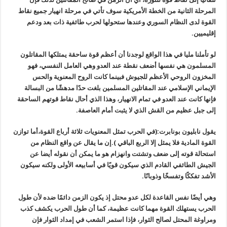
المرحلة الثانية من الخطة الأمريكية سوف تأتي في مرحلة انهيار جميع نقاط
القوة لدى النظام السوري وعندها ستحولها لحرب طائفية ذات بعد ودعم
إقليميين.
لو تأملنا مليا في هذا الواقع لوجدنا أن أعظم قوة ساحقة يمتلكها المق
اتلون
ال
مسلمون
هي نفسها أضعف نقطة عند العدو وهي العامل النفسي، فهو
المخزون الروحي الأعظم للجيوش فبينما كانت الروح المعنوية والحس
الإيماني الإسلامي عند المقاتلين المسلمين بلغت حدًا مدهشًا من البسالة
فإنها كانت عند العدو في تمام الانهيار، وهذا الذي أحال نقاط قوتهم الساحقة
إلى جبل عظيم من القش الذي لا يثبت أمام العاصفة.
يقول نابليون بونابرت:(في الحرب تمثل المعنويات ثلاثة أرباع القوة،أما توازن
القوة المادية فلا يمثل إلا الربع الباقي ).إن ما يقال عن واقع النظام من
استحالة قوته إلى ضعف وتشتت وانهزام هو ما يمكن أن نقوله أيضا عن
الجيش الطائفي القادم الذي سيكون قويًا في أسابيعه الأولى ولكنه سيكون
الأشد تفككًا وتفسخًا وذوبانًا.
وهي أيضًا نفس القاعدة لكل عدو محتل إذ يكون الزمن دائمًا ضده لأن طول
الحرب يستهلك القوة مهما كانت عظيمة، كما أن طول الحرب يكشف كذب
ومراوغة المحتل لصالح الثوار، فإذا استمر الشعب في إمداد الثوار فإن