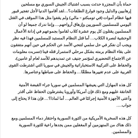
حماة بأن المجزرة حدثت بسبب اشتباك الجيش السوري مع مسلحين
إرهابيين والدليل وجود فوارغ الطلقات؟…لقد أقاموا الدنيا لأجل تفجير قبور
فيها عظام أموات (في تومبكتو – مالي) ولم يقفوا مثل هذا الموقف في القتل
اليومي للمسلمين السوريين وإزهاق أرواحهم… وإننا ندرك جميعا لو أن
المسلمين يقتلون كل يوم عشرة كلاب لقاموا بجموعهم في إدانة الأعمال
الوحشية لنصرة الكلاب… أما قتل النظام المستبد للمسلمين فهذا فيه نظر
ويجب أن نفكر في حل سلمي لتنحي الأسد عن الحكم في حين أنهم متفقون
على بقاء النظام برمته بشكل مرحلي لاستمرار قتله فينا (تسربت معلومات
عن الاجتماع التحضيري لمؤتمر جنيف عن تمديدهم للأسد لعام أو عامين)،
والحفاظ على التركيبة الاستخباراتية والجيش في سوريا التي اشترطت القوى
الغربية على عدم تغييرها مطلقًا… والحفاظ على ضباطها وعناصرها.
كل هذه المهازل التي يعيشها المسلمين في سوريا جراء القبضة الأمنية
الخانقة عليهم ومع ذلك فإن أمريكا وأوروبا يشترطون الحفاظ على أقذر
وأعتى الأجهزة الأمنية إجرامًا في العالم… أما لماذا؟… فإن هذا لا يحتاج إلى
جواب….
كل هذه السخرية الأمريكية من الثورة السورية واحتقار دماء المسلمين ومع
ذلك هناك من المنهزمين أو المغفلين ممن يجدها راعية للثورة السورية
والمسلمين.