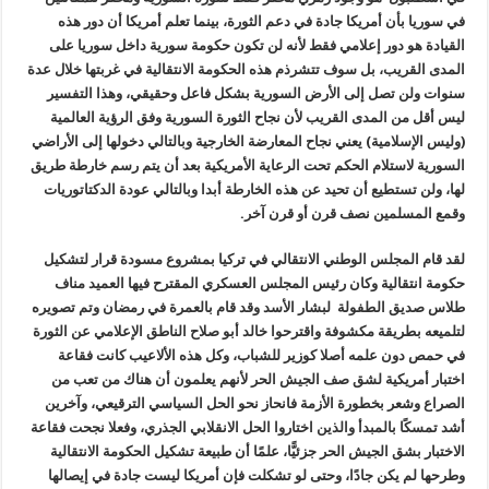
في سوريا بأن أمريكا جادة في دعم الثورة، بينما تعلم أمريكا أن دور هذه
القيادة هو دور إعلامي فقط لأنه لن تكون حكومة سورية داخل سوريا على
المدى القريب، بل سوف تتشرذم هذه الحكومة الانتقالية في غربتها خلال عدة
سنوات ولن تصل إلى الأرض السورية بشكل فاعل وحقيقي، وهذا التفسير
ليس أقل من المدى القريب لأن نجاح الثورة السورية وفق الرؤية العالمية
(وليس الإسلامية) يعني نجاح المعارضة الخارجية وبالتالي دخولها إلى الأراضي
السورية لاستلام الحكم تحت الرعاية الأمريكية بعد أن يتم رسم خارطة طريق
لها، ولن تستطيع أن تحيد عن هذه الخارطة أبدا وبالتالي عودة الدكتاتوريات
وقمع المسلمين نصف قرن أو قرن آخر.
لقد قام المجلس الوطني الانتقالي في تركيا بمشروع مسودة قرار لتشكيل
حكومة انتقالية وكان رئيس المجلس العسكري المقترح فيها العميد مناف
طلاس صديق الطفولة لبشار الأسد وقد قام بالعمرة في رمضان وتم تصويره
لتلميعه بطريقة مكشوفة واقترحوا خالد أبو صلاح الناطق الإعلامي عن الثورة
في حمص دون علمه أصلا كوزير للشباب، وكل هذه الألاعيب كانت فقاعة
اختبار أمريكية لشق صف الجيش الحر لأنهم يعلمون أن هناك من تعب من
الصراع وشعر بخطورة الأزمة فانحاز نحو الحل السياسي الترقيعي، وآخرين
أشد تمسكًا بالمبدأ والذين اختاروا الحل الانقلابي الجذري، وفعلا نجحت فقاعة
الاختبار بشق الجيش الحر جزئيًّا، علمًا أن طبيعة تشكيل الحكومة الانتقالية
وطرحها لم يكن جادًا، وحتى لو تشكلت فإن أمريكا ليست جادة في إيصالها