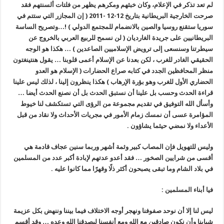
لم تعد تذكر في الإعلام، وكان خبثهم ومكرهم يظهر من فلتات ألسنتهم فقد
صرحت الخارجية البريطانية بتاريخ 12-12 -2011 (
إن المجازر التي ستتم في
سوريا ستقنع روسيا والصين بالانضمام للمجتمع الدولي )
!…وتصريح الساسة
البريطانيين على جريدة الغارديان ( لن نسمح للربيع العربي بالخروج عن
سيطرتنا وسنسعى إلى ترويض الإسلاميين الصاعدين ) … هكذا هو الوجه
الحقيقي الغادر للغرب ، لكن بعدنا عن الإسلام أعمى قلوبنا … يقول هنتينغتون
منظر المحافظين الجدد في كتابه صراع الحضارات ( الإسلام هو العدو
الحضاري الأول للغرب وهو بؤرة الإرهاب ) هكذا ينظرون إلينا ، لذلك ليس علينا
قراءة الحدث وحسب بل علينا أن نستبق الحدث
بل
أن نصنع الحدث أيضا …
وأسأل الله التوفيق في تقديم مجموعة من الرؤى التي تستكشف لنا خيوط
المؤامرة عسى أن نمسك زمام الأمور في مجريات الأحداث ولا نقاد من قبل
الأعداء ولا نمضي حيثما يشاؤون .
وليس للتهويل فإن المصاب كبير وثمة أشهر وربما سنين عجاف قادمة هي
أقسى من شرايين الصخور … فقد أعدو عدتهم لإبادة أكبر عدد من المسلمين
في بلاد الشام وما تبقى يصبحون أكثر ذلًا وقهرًا مما كانوا عليه .
فيا أبناء المسلمين :
ليس لنا إلا أن نوحد صفوفنا ونهجر أوجه الاختلاف فيما بيننا وننهض بكل عزيمة
شبابنا وأن نكون صادقين مع الله ومع أنفسنا ليصدقنا الله وعده … وقد أقسم