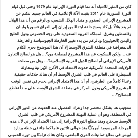
كان من المثير للانتباه أنه منذ قيام الثورة الإيرانية عام 1979 وحتى قبل قيام
الثورة السورية عام 2011 بقيت الآلة الإعلامية في العالم جميعا تتكتم عن
المشروع الإيراني الصفوي وامتداد الهلال الشيعي، وبالرغم من أن هذا الهلال
لم يعد هلالًا بل كاد يصبح حلقة ابت
داءً
من إيران إلى العراق فسوريا ولبنان
وفلسطين وشرق المملكة العربية السعودية على وجه الخصوص ودول الخليج
واليمن (الحوثيين) وبالرغم من بدء تغيير الخارطة الجيوسياسة والخارطة
الديمغرافية في منطقة الشرق الأوسط إلا أن هذا الموضوع يحرم الكلام
عنه… ولكن السكوت عن هذا المشروع لمصلحة من؟… هل هو لصالح التعاون
الأمريكي الإيراني أم لصالح الدول العربية الإسلامية؟… وهل من مصلحة
الولايات المتحدة الأمريكية حدوث الامتداد في الأذرع الإيرانية ومحاولة
السيطرة على العالم في قلب الشرق الأوسط أم أن هناك خلافات حقيقية
وعداءً كاملاً
بين الطرفين، أم أن هذا الامتداد الإيراني يخدم في نفس الوقت
المشروع الأمريكي ودول المركز في منطقة الشرق الأوسط على مبدأ تقاطع
المصالح؟…
سنجيب هنا بشكل مختصر جدا ونترك التفصيل عند الحديث عن الدور الإيراني
في المنطقة، وهو أن عملية التهيئة للمشروع الأمريكي في قلب الشرق
الأوسط سيحتاج ومنذ مطلع الثورة الإيرانية إلى هذا الامتداد الإيراني لأن هذه
المرحلة المرسومة أمريكيًّا منذ حوالي ثلاثين عاما كما جاء في خطة
برنارد
لويس
في مطلع ثمانينات القرن الماضي، وكان هناك تزامنًا بين ثورة الخميني