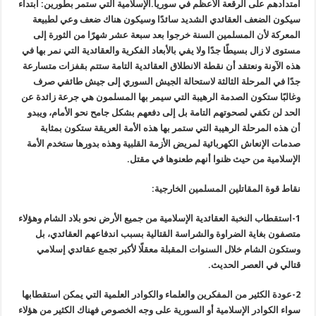
امتدادهم على الرقعة الأعظم في سوريا.الإسلامية التي ستمر بطورين: ابتداء
سيكون الضعف العقائدي الشديد سائدًا وسيكون هناك ضعف وعي لطبيعة
المعركة لأن المسلمين السنة خرجوا بعد سبعة عشر شهرًا من الثورة إلى
مستوى لا زال بسيطًا جدًا ولا يفي بالأبعاد الفكرية والعقائدية التي نمر بها في
هذه الآونة ونعتقد أن نقطة الانطلاق العقائدية التامة ستتم بقفزات متسارعة
جدًا في المرحلة الثالثة لاستحالة الجيش السوري إلى جيش طائفي صرف
وغالبًا ستكون الصدمة الرهيبة التي سيمر بها المس
لمون
هي جرعة زائدة عن
الحد لن تكفي لصحوتهم التامة بل إلى دفعهم بشكل جامح نحو الأمام، ويبدو
أن هذه المرحلة الرهيبة التي ستمر بها هذه الأمة العريقة ستكون بمثابة
صدمات الإنعاش الكهربائية لمريض الأزمة القلبية وهذه بدورها ستخدم الأمة
الإسلامية من حيث ظنوا أنهم طعنوها في مقتل.
نقاط قوة المقاتلين المسلمين الخارجية:
1-استقطاب النخبة العقائدية الإسلامية من جميع الأرض نحو بلاد الشام وهؤلاء
متصفون بغاية الضراوة والشراسة القتالية بسبب اندفاعهم العقائدي، بل
وستكون الشام خلال السنوات المقبلة مع
قلًا
لأكبر تجمع
عقائدي
إسلامي
قتالي في العصر الحديث.
2-عودة الكثير من المفكرين والعلماء والكوادر العلمية التي يمكن استقطابها
سواء الكوادر الإسلامية أو السورية على وجه الخصوص فهناك الكثير من هؤلاء