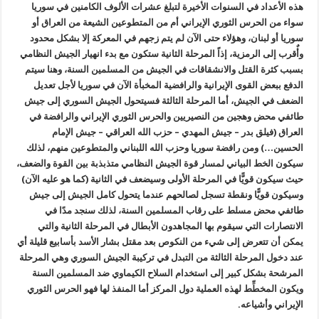
هذه الأعداد في السنوات الأخيرة لتبلغ عشرات الألوف الكامنين في سوريا
سواء من الحرس الثوري الإيراني أم من المتطوعين الشيعة من العراق أو
سوريا أو لبنان، وهؤلاء حتى الآن لم يتم زجهم في المعركة إلا بشكل محدود
وأٌقرب إلى الرمزية، إذاً المرحلة الثانية ستكون مع بدء انهيار الجيش النظامي
بسبب كثرة القتل والانشقاقات في الجيش من المسلمين السنة، وهنا سيتم
الدفع ببعض القوى الإيرانية والرافضية ال
مخبأة
الآن في سوريا لأجل تعديل
الضعف في الجيش، أما المرحلة الثالثة فسيتحول الجيش السوري إلى جيش
طائفي محض وهجين من النصيريين والحرس الثوري الإيراني والرافضة في
العراق (فيلق بدر – جيش المهدي – حزب الله العراقي – جيش الإمام
الحسين…) ومن رافضة سوريا وحزب الله اللبناني والمتطوعين منهم، لذلك
سيكون الخط البياني لمسار قوة الجيش النظامي متذبذبة بين القوة والضعف،
حيث سيكون قويًّا في المرحلة الأولى وسيضعف في الثانية (كما هو عليه الآن)
وسيكون قويًّا ونقطة تسجل لصالحهم عندما يتحول كامل الجيش إلى جيش
طائفي محض مسلط على رقاب المسلمين السنة، لذلك سنجد مدًا في
الانتصارات التي سيقوم بها المجاهدون الأبطال في المرحلة الثانية والتي
يمكن أن تتعرض إلى شيء من النكوص بعد مقتل بشار الأسد بأسابيع قليلة أي
عند دخول المرحلة الثالثة من التبدل في تركيبة الجيش السوري وهي المرحلة
المرشحة بشكل كبير إلى استخدام السلاح الكيماوي ضد المسلمين السنة
ويكون المخطِّط لهذه العملية دول المركز أما المنفذ لها فهو الحرس الثوري
الإيراني وأشياعه.