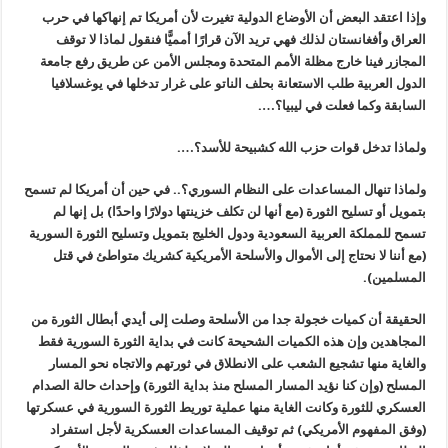
وإذا اعتقد البعض أن الأوضاع الدولية تغيرت لأن أمريكا تم إنهاكها في حرب
العراق وأفغانستان لذلك فهي تريد الآن قرارًا أمميًّا فنقول لماذا لا توقف
المجازر فينا خارج مظلة الأمم المتحدة ومجلس الأمن عن طريق رفع جامعة
الدول العربية طلب الاستعانة بحلف الناتو على غرار تدخلها في يوغسلافيا
السابقة وكما فعلت في ليبيا؟….
ولماذا تدخل قوات حزب الله كشبيحة للأسد؟….
ولماذا تنهال المساعدات على النظام السوري؟.. في حين أن
أمريكا لم
تسمح
بتمويل أو تسليح الثورة (مع أنها لن تكلف خزينتها دولارًا واحدًا) بل إنها
لم
تسمح للمملكة العربية السعودية ودول الخليج بتمويل وتسليح الثورة السورية
(مع أننا لا نحتاج إلى الأموال والأسلحة الأمريكية كشريك متواطئ في قتل
المسلمين).
الحقيقة أن كميات خجولة جدا من الأسلحة وصلت إلى أيدي أبطال الثورة من
المجاهدين وإن هذه الكميات الشحيحة كانت في بداية الثورة السورية فقط
والغاية منها تشجيع الشعب على الانطلاق في ثورتهم والاتجاه نحو المسار
المسلح (وإن كنا نؤيد المسار المسلح منذ بداية الثورة) وإحداث حالة الصدام
العسكري للثورة وكانت الغاية منها عملية توريط الثورة السورية في عسكرتها
(وفق المفهوم الأمريكي) ثم توقيف المساعدات العسكرية لأجل استفراد