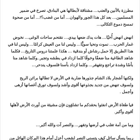
مطرزة بالأنين والعتب… مشتاقة لأبطالها هي البنادق، تصرخ في ضمير
المسلمين… بعد كل هذا الجور والهوان… أما من غضب؟!… أما من صحوة
تمسح دموع الثكالى…
انهض انهض أُخيّا… هات يدك ضعها بيدي…
نقتحم
ساحات الوغى… نخوض
غمار الحرب… نموت ونحيا سويًّا… وليس لنا من العيش كرامًا… وليس لنا في
هذا الطريق إلا حمل رشاش أو بندقية … هكذا علمتنا دروس التاريخ… فكلما
شاهد الطاغية منا ضعفًا وخوفًا كلما ازداد في بطشه وتجبر..وكلما شاهد منا
بأسًا وشدة تراجع وتقهقر… وكلما ازداد بأسنا فلسوف يندحر…
ولكنها أشجار بلاد الشام جذورها ضاربة في الأرض لا تطالها براثن الريح
ولسوف تنهض من جديد بجذوعها أقوى وأشد ولسوف تورق أغصانها أزهى
وأجمل .
فيا طغاة الأرض انفثوا بحقدكم ما تشاؤون فإن مشيئة من أورث الأرض لأهلها
أقوى وأكبر.
وما من أمة تغلب في أرضها وتقهر… والنصر آت والله أكبر…
ربما يسأل سائل كيف يت
سن
ى النصر لشعب أعزل أمام هذا البركان الهائل من