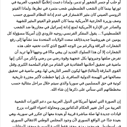
أو حلب أو جسر الشغور أو تدمر، ولماذا دعمت إعلاميًّا الشعوب العربية في
ثورتها بينما كان الشعب الفلسطيني شعب متمرد في نظرها، ولماذا الفيتو
الروسي الصيني كان مثير الاشمئزاز في عدم إدانة النظام السوري حسب
وصف وزيرة الخارجية الأمريكية بينما كان الفيتو تلو الفيتو المثير للشهية
والصادر عن الإدارة الأمريكية لمنع إدانة إسرائيل في مجازرها ضد الشعب
الفلسطيني؟… يقول المفكر الفرنسي روجيه غارودي (إن أمريكا مسؤولة كل
يومين عن هيروشيما جديدة)لقد سعت الولايات المتحدة منذ نشأتها إلى رفع
الشعارات البراقة وبالرغم من الوجه القبيح الذي كانت تخفيه خلف هذه
الشعارات إلا أن هذا السلوك الجديد لن يبقي ماءًا في وجهها لأنها تريد أن
تفرض صلفها وجبروتها بكل عنجهية وقوة رضي من رضي وأنكر من أنكر، إنها
ماضية في تحقيق أحلامها العقائدية في الشام من قيام الملحمة الكبرى وقتل
القوى المارقة (أمثالنا) فيها ليكون النصر التاريخي لها، وهي ماضية في تحقيق
مصالحها في الهيمنة الدولية السافرة، بل إنها خططت لأكبر مجزرة تاريخية
كونية في حق المسلمين في سوريا والذي سيتم خلال مراحل متتالية حسب
مخططاتهم التي سنأتي على ذكرها إن شاء الله.
إن الصورة التي لعبتها أمريكا في الدول العربية من دعم الثورات الشعبية
العربية من أجل تغيير الحكام الدكتاتوريين ومحاولة احتواء الثورات بزرع
قيادات جديدة لها صلة مباشرة قريبة أو بعيدة معها لن تتكرر في سورية، وهي
بعيدة جدًا عن الواقع السوري لأن وجود المجلس الوطني الانتقالي السوري
في اسطنبول هو وجود رمزي محفز فقط للثورة السورية ومحفز للمقاتلين