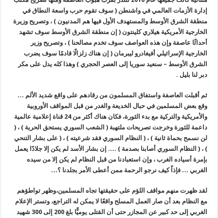
إدارة الأزمات العالمي في واشنطن ( سوف تقوم حرب واسعة النطاق في
منطقة الشرق الأوسط والمستهدف الأول فيها هم المدنيون ) ، وتصريح وزيرة
الخارجية الأمريكية هيلاري كلينتون
( إن منطقة الشرق الأوسط سوف تشهد
أحداثًا عاصفة وإن هذه العواصف سوف تخدم مصالحنا
) ، وتصريح وزير
الخارجية الإسرائيلي أفيغادرو ليبرمان (
إن هناك زلزالًا قادمًا سوف يضرب
الشرق الأوسط – سنعيد سوريا إلى العصر الحجري
) وهذا كله يدل على مكر
دبر لنا بليل .
ثم أقبلت العاصفة واستفاق المسلمون من رقادهم على واقع شديد الألم …
وقع بعض المسلمين في حبال الخديعة والغدر من قبل المواقف الأوروبية
والأمريكية والتركية مع بدء الثورة، فكان هناك أكثر من 24 قناة إعلامية عالمية
داعمة للثورة وخرجت تصريحات ملتهبة ( الشعب السوري يستحق الحرية ) ، (
لن نسمح بحماة ثانية ) ، ( النظام السوري فقد شرعيته ) ، ( على بشار التنحي
) ، ( النظام السوري أصابنا بصدمة ) …. إن بشار الأسد لم يكن إلا جلادًا يعمل
بإمرة أسياده الغرب ، وإن استعبادنا من قبل النظام لم يكن إلا من سيده
الغربي … فإذاً كيف نرجو الرحمة ممن أعطى الأمر بجلدنا ؟…
لقد ظهرت منهم مواقف اللؤم على حقيقتها تجاه المسلمين،وظهر تواطؤهم
مع النظام بعد أن صار العمل المسلح واقعًا لا يمكن له التراجع، وتستر الإعلام
الغربي إلى حد كبير عن المجازر حتى أن القتلى يوميًّا بلغ 200 إلى 300 شهيد