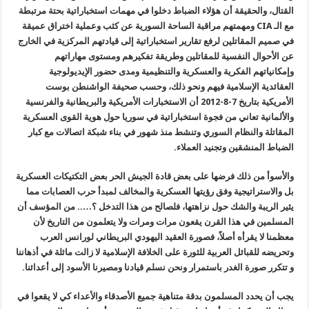
القتال، والحقيقة أن هؤلاء الضباط دخلوا في مهمات استخباراتية بحتة مرتبطة
مع الـ
CIA
ومهمتهم مراقبة الساحة السورية عن كثب وعملية اختراق عميقة
في صميم المقاتلين لرفع تقارير استخباراتية إلى قيادتهم المركزية في الخارج
عن الأحوال النفسية للمقاتلين وطريقة تفكيرهم ومستوى مهاراتهم
وإمكانياتهم الفكرية والعسكرية والتنظيمية ومدى حضور الإيديولوجية
العقائدية الإسلامية فيهم ونحو ذلك، وحسب صحيفة الواشنطن بوست
الأمريكية بتاريخ 7-8-2012 أن الاستخبارات الأمريكية والبريطانية والفرنسية
والألمانية تعاني من فجوة استخباراتية في سوريا حول هوية القوى العسكرية
المقاتلة والنظام السوري وتنشط منذ شهور في بناء شبكة اتصالات مع كبار
الضباط المنشقين وتجنيد العملاء.
والأس
وأ من ذلك فرضها على بعض قادة الجيش الحر بعض التكتيكات العسكرية
بل والاستراتيجية وفق رؤيتها العسكرية والمخالف لمبدأ حرب العصابات مما
يثير الريبة والشك حول نزاهتها، فلصالح من هذا التدخل ؟….. من المؤسف أن
المسلمين في هذا القرن يقعون مرات ومرات ولا يتعلمون من التاريخ لأن
معظمنا لا يقرأه أصلاً، فصورة العقيد اليهودي البريطاني لورانس العرب
وتحريضه للقبائل العربية للثورة على الخلافة الإسلامية لا زالت ماثلة في أذهاننا
و تتكرر صورة الغدر باستمرار ونحن نسلم قيادنا ومصيرنا الأسود إلى أعدائنا.
يجب أن يحدد المسلمون بدقة متناهية جميع الأصدقاء والأعداء كي لا يقعوا في