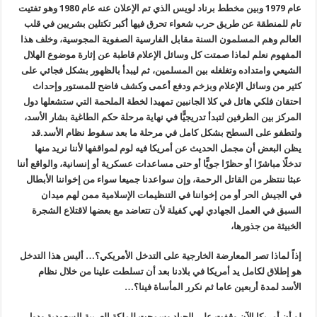
عام 1979 وبين مخطط برناد لويس الذي تم الإعلان عنه عام 1980 وهو تفتيت
تام للمنطقة عن طريق حرب شعواء تحرق فيها أكبر تكتلين بشريين في قلب
العالم وهم المسلمون السنة مقابل الفارسية الصفوية المجوسية، وخلف هذا
المفهوم نعلم لماذا صمتت كل وسائل الإعلام قاطبة عن إثارة موضوع الهلال
الشيعي وامتداده وتغلغله بين المسلمين، ثم ليبدأ بالظهور بشكل فجائي على
كثير من وسائل الإعلام وبزخم ودفع أعمى وكشف فاضح للمستور وإحداث
احتقان فلكي هائل في كلا الجانبين تمهيدا لخطة الملحمة التي ستشعلها دول
المركز بين الطرفين لتبدأ تدريجيًّا في نهاية مرحلة حكم الطاغية بشار الأسد،
ولتطفو على السطح بشكل كامل في مرحلة ما بعد سقوط نظام الأسد.قد
يظن البعض أن مجمل الحديث عن أمريكا فيه لوم لمواقفها لأننا نريد منها
تدخلًا مباشرًا أو حظرًا جويًّا أو حتى مساعدات عسكرية أو إنسانية، والواقع أننا
عبثا ننتظر من القاتل الرحمة، وإن سواعدنا جميعا سواء من إخواننا الأبطال
في الجيش الحر أو من إخواننا في التنظيمات الإسلامية ممن لهم ميدان
السبق في العمل الجهادي لهي كفيلة لأن تتعاضد مع بعضها لاقتلاع الشجرة
الخبيثة من جذورها،
إذاً لماذا تصر المعارضة الخارجية على التدخل الأمريكي؟… أليس هذا التدخل
هو إطلاق لكامل يد أمريكا في بلادنا بعد أن تسلطت علينا من خلال نظام
الأسد لمدة أربعين عاما ثم نكرر المأساة فينا؟…
لو أن أمريكا الآن وقفت على الحياد وسمحت للملكة العربية السعودية ودول