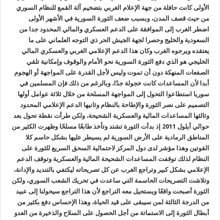
الأولى كانت حافلة من جهة الإعلام الغربي بتضخيم آلة القمع للنظام السوري
من حيث قصف المدن، وبسبب ضعف الثورة السورية في الأشهر الأولى
اضطر الغرب إلى الموافقة على الدعم العسكري والمالي المحدود جدا من
السعودية والخليج وحصرا لجهة الجيش الحر
ذي
التوجه العلماني على ما
يعتقده ويرجوه الغرب وكان هذا الدعم الإعلامي الغربي والعسكري المالي
الخليجي هو الذي دفع الثورة السورية نحو الأمام والوقوف وإمكانية تلقي
الصفعات المنهكة دون أن تموت وليس لأجل القدرة على المواجهة أو الهجوم
أبدا لأن المساعدات كانت خجولة جدًا، وبالرغم من ذلك فإن المسلمين في
سوريا استطاعوا التحول إلى المواجهة المسلحة من خلال ثلاثة عوامل أولها
التصميم على نصر الثورة والإطاحة بالنظام وثانيها الدعم الإعلامي المحدود
وثالثها المساعدات المالية والعسكرية الشحيحة، ولكن طرأت نقطة تحول بعد
حوالي أيلول 2011 إذ بدأت الثورة تشتد وتأخذ طابعًا مسلحًا وظهرت الكثير من
المناطق الرمادية على الأرض السورية لم يسيطر عليها بشكل حاسم كلا
القوتين وهذا مؤشر لدى دول المركز لاحتمالية السحق السريع للثورة على
النظام لذلك توقفت المساعدات الشحيحة المالية والعسكرية وتوقف الدعم
الإعلامي بشكل كبير وتراجع الغرب عن كل تصريحاته ليكتفي بالتنديد والإدانة،
وتلاشت التصريحات الحاسمة التي ساعدت في تحريك الشعب السوري، ولكن
الثورة أصبحت واقعًا ويستحيل معه التراجع لأن هذا التراجع سيحولنا إلى عبيد
من الدرجة الثالثة لمن سيبقى على قيد الحياة، وهذا الإحساس دفع بكثير من
أبطال الثورة إلى الاستماتة من أجل الحصول على السلاح والذخيرة من العدو