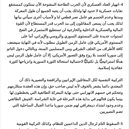
4-انهيار العتاد العسكري لأن الحرب الطاحنة المفتوحة الآن ستكون كمستنقع
نفايات عسكرية لا حدود لها ولذلك يجب أن يتنبه الجميع أن طول المعركة
ومدها وعدم الحسم هو عامل نصر قطعي لنا و لأسباب أخرى سيأتي بيانها
لذلك يجب أن يسعى المق
اتلون
إلى مد الحرب قدر المستطاع لأن القوة
المالية والعسكرية الداخلية والخارجية لن تستطيع الاستمرار في الضخ
لسنوات عديدة على المستوى السوري والروسي والإيراني، أما على
المستوى الأمريكي فإن عامل الزمن الطويل مطلوب لأنه في النهاية سيضعف
كافة الأطراف من الحلف الشرقي ومن المسلمين السنة، وبالتالي دخول الناتو
إلى سوريا كجسد بلا روح وفق التصور الأمريكي، إلا أن عامل طول الزمن ليس
هدفًا استراتيجيًّا بل تكتيكيًّا
لاحتمالية استحالة الثورة السورية وانزياحها كثورة
عقائدية إسلامية.
التركيبة النفسية لكل المقاتلين الإيرانيين والرافضة والنصيرية ذلك أن
المعتدي دائما يشعر بالخوف لأنه ليس صاحب حق، وإن هذه العقدة ستلازمهم
وتتحكم في حسهم الانهزامي حتى نهاية المعركة الطائفية التي يخططون لها
بينما يكون قتالهم في بداية هذه المرحلة في غاية الشراسة. الجيش الطائفي
وعدم وجود امتداد ديمغرافي لهم ضمن سوريا ماعدا الجبال الساحلية التي
تضم النصيريين.
5-السقوط التام لرجال الدين الداعمين للنظام، وكذلك التركيبة القومية