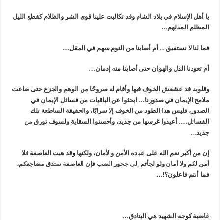
يا أهل الإسلام في بلاد الشام وقد تكالبت علينا قوى الشر والظلام كقطع الليل
المظلم المدلهم…
فما لنا لا نستفيق… أم أصابنا من النوم سهم في المقل…
أم تعودنا الذل والهوان حتى أصابنا منه إدمان…
وقلوبنا قد عشعش الخوف فيها وأقام له صروحًا من الوهم والجزع حتى ضاعت
ملامح الإيمان في صدورنا… ابحثوا عن الباقيات من فسائل الإيمان في
الصدور، فليس هذا الطود من الخوف إلا سراب
ًا
، والحقيقة الساطعة تلك
الفسائل…. أعيدوا غرسها من جديد، وأحسنوا السقاية ولسوف تورق من
جديد…
إن من أكبر نعم الله على عباده الأمن والأمان، ولكنها وقد هبت العاصفة فلا
أمن لكم ولا أمان ولو لجأتم إلى جحور الضب فإن العاصفة ستدق مضاجعكم،
فما أنتم فاعلون؟!…
غاضبة كوجه الشهيد هي البنادق…