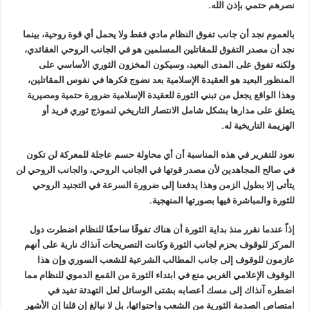
نصرهم حتمي بإذن الله.
بالعموم نجد أن جانب تفوق النظام مادي فقط ولا يحمل أي قوة روحية، بينما
نجد أن مصدر التفوق للمقاتلين المسلمين هو في الجانب الروحي العقائدي،
ولكنه تفوق على المدى البعيد، وسيكون المخزون الثوري الأساسي على
المنظور البعيد هو العقيدة الإسلامية بعد نضوج فكرها في نفوس المقاتلين،
وهذا الواقع يجعل من تبني الثورة للعقيدة الإسلامية ضرورة حتمية ومصيرية
يتعلق على مدارها بشكل شامل الانتصار التاريخي لنموذج ثوري فريد أو
الهزيمة التاريخية له.
نعود
للتقرير في هذه المناسبة أن أي محاولة حسم عاجلة للمعركة لن تكون
في صالح المجاهدين لأن مصدر قوتها في الجانب الروحي، والجانب الروحي لن
يتأتى إلا بطول الزمن وهذا يدفعنا إلى ضرورة السرعة في التجنيد الروحي
للثورة والمباشرة فيها بصورتها المنهجية.
إذاً عندما نقرر منذ بداية الثورة أن هناك تفوقًا ساحقًا للنظام اضطرت دول
المركز للوقوف بحزم لجانب الثورة وكانت التصريحات آنذاك نارية على أنهم
عازمون للوقوف إلى جانب المطالب الشرعية للشعب السوري وإن هذا
الوقوف الإعلامي الغربي منع في ابتداء الثورة من القمع الدموي للنظام مما
اضطره آنذاك إلى مسك أعصابه بشتى الوسائل لعل التهدئة تفيد في
امتصاص الصدمة الثورية من الشعب واحتوائها، بل لا نبالغ إن قلنا
إن
الأشهر