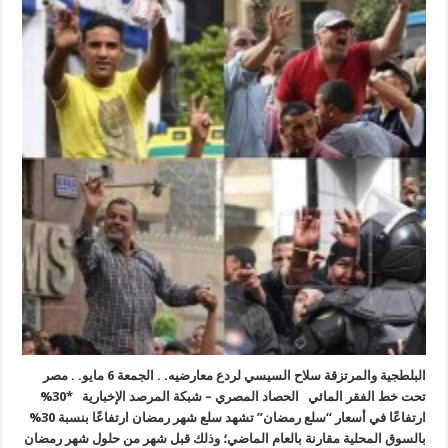
البلطجية والمرتزقة سلاح السيسي لردع معارضيه. . الجمعة 6 مايو. . مصر
تحت خط الفقر المائي الحصاد المصري – شبكة المرصد الإخبارية *30%
ارتفاعًا في أسعار “سلع رمضان” تشهد سلع شهر رمضان ارتفاعًا بنسبة 30%
بالسوق المحلية مقارنة بالعام الماضي؛ وذلك قبل شهر من حلول شهر رمضان