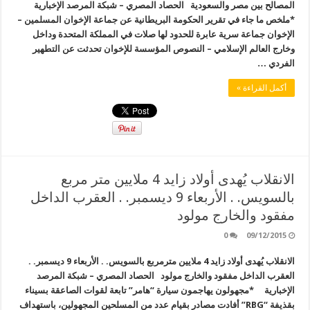
المصالح بين مصر والسعودية الحصاد المصري – شبكة المرصد الإخبارية
*ملخص ما جاء في تقرير الحكومة البريطانية عن جماعة الإخوان المسلمين –
الإخوان جماعة سرية عابرة للحدود لها صلات في المملكة المتحدة وداخل
وخارج العالم الإسلامي – النصوص المؤسسة للإخوان تحدثت عن التطهير
الفردي …
أكمل القراءة »
الانقلاب يُهدى أولاد زايد 4 ملايين متر مربع
بالسويس. . الأربعاء 9 ديسمبر. . العقرب الداخل
مفقود والخارج مولود
0
09/12/2015
الانقلاب يُهدى أولاد زايد 4 ملايين مترمربع بالسويس. . الأربعاء 9 ديسمبر. .
العقرب الداخل مفقود والخارج مولود الحصاد المصري – شبكة المرصد
الإخبارية *مجهولون يهاجمون سيارة “هامر” تابعة لقوات الصاعقة بسيناء
بقذيفة “RBG” أفادت مصادر بقيام عدد من المسلحين المجهولين، باستهداف