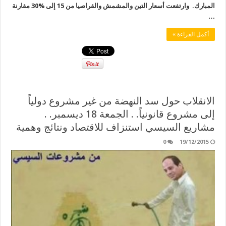
المبارك. وارتفعت أسعار التين والمشمش والقراصيا من 15 إلى %30 مقارنة
…
أكمل القراءة »
الانقلاب حول سد النهضة من غير مشروع دولياً
إلى مشروع قانونياً. . الجمعة 18 ديسمبر. .
مشاريع السيسي استنزاف للاقتصاد ونتائج وهمية
0
19/12/2015