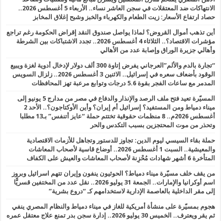
الانتهاكات ضد المعتقلات في سجن العاشر نساء.. الأربعاء 5 أغسطس 2026..
حصاد ارتفاع الأسعار: زيت الطعام والكهرباء والخبز وشبح إغلاق المخابز
أين تذهب أموال القروض؟ لماذا يواصل صندوق النقد إقراض الحكومة رغم تراجع
مؤشرات الاقتصاد؟.. الثلاثاء 4 أغسطس 2026.. تجدد الاشتباكات بين الشرطة
وأهالي جزيرة الوراق وإصابة عدد من الأهالي
“تجارة بالدم والألم”العرجاني يفرض إتاوة 300 ألف دولار لإدخال أدوية لغزة ويبيع
الوقود بأضعاف سعره في إسرائيل.. الاثنين 3 أغسطس 2026.. زلزال السويس
المدمر مع ساعات الفجر بقوة 5.6 درجات وتوابع مرعبة تهز المحافظات
المسيّرة تعيد فتح ملف الرصد والإنذار والدفاع في مصر من مدارج 5 يونيو إلى
ميناء دمياط ومن المستفيد؟ إسرائيل أم إيران؟ وأين الأوكتاجون؟.. الأحد 2
أغسطس 2026م.. 8 منظمات حقوقية تختتم حملة “عايز أتنفس” بـ13 مطلبا
وتحذر من موت المحتجزين بسبب التكدس والحر
حملة بقاء السيسي ليوم الدين: تجاوز للدستور وتجاهل للأزمات الاقتصادية
والمعيشية.. السبت 1 أغسطس 2026.. أوضاع قاسية لأصحاب المعاشات
المتأخرة 6 أشهر شهادات مُحْزِنة لأصحاب المعاشات والعيش على الكفاف
من يقف خلف مسيّرة ميناء دمياط؟ الحوثيون ينفون وإيران تتهم اسرائيل وبروز
اسم أوكرانيا والإمارات.. الجمعة 31 يوليو 2026.. نقل عدد من المختفين قسريًّا
إلى مقر الداخلية بالعاصمة الإدارية لاستخدامهم كـ “دروع بشرية”
هجوم بمسيّرة على منشأة أمريكية للغاز في ميناء دمياط والنظام المصري ينفي
ثم يقر ويعترف.. الخميس 30 يوليو 2026.. إدارة سجن بدر تمنع علاج معتقل عمره