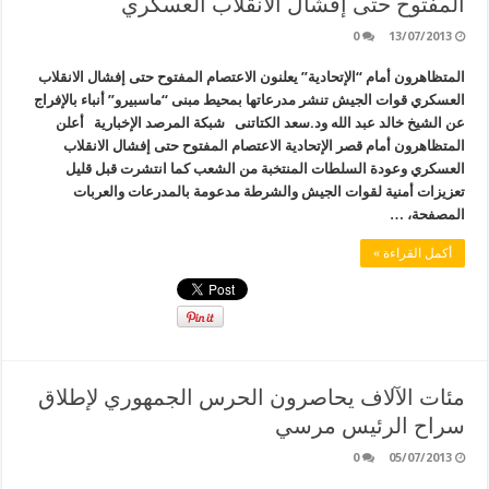
المفتوح حتى إفشال ‫‏الانقلاب العسكري
0
13/07/2013
المتظاهرون أمام “الإتحادية” يعلنون الاعتصام المفتوح حتى إفشال ‫‏الانقلاب
العسكري قوات ‫‏الجيش تنشر مدرعاتها بمحيط مبنى “ماسبيرو” أنباء بالإفراج
عن الشيخ ‫خالد عبد الله ود.سعد ‫الكتاتنى شبكة المرصد الإخبارية أعلن
المتظاهرون أمام قصر الإتحادية الاعتصام المفتوح حتى إفشال ‫‏الانقلاب
العسكري وعودة السلطات المنتخبة من الشعب كما انتشرت قبل قليل
تعزيزات أمنية لقوات الجيش والشرطة مدعومة بالمدرعات والعربات
المصفحة، …
أكمل القراءة »
مئات الآلاف يحاصرون الحرس الجمهوري لإطلاق
سراح الرئيس مرسي
0
05/07/2013