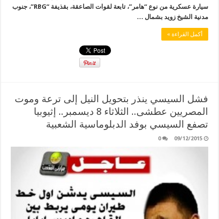
سيارة عسكرية من نوع “هامر”، تابعة لقوات الصاعقة، بقذيفة “RBG”، جنوب
مدنية الشيخ زويد بشمال …
أكمل القراءة »
فشل السيسي ينذر بتحويل النيل إلى ترعة وموت
المصريين عطشى.. الثلاثاء 8 ديسمبر.. إثيوبيا
تصفع السيسي بوفد الدبلوماسية الشعبية
0
09/12/2015