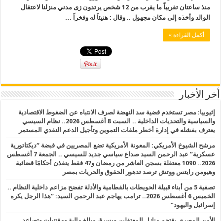
منذ ساعتان تقريباً ما يقرب من 12 شخص يرتدون زى مدني منزلنا لاعتقال
الوالد وأخذه إلى مكان مجهول .. وقال : هنيئاً له وفخراً …
أكمل القراءة »
أخر الأخبار
إثيوبيا: مصر تستخدم قضية سد النهضة لصرف الانتباه عن الضغوط الاقتصادية
والسياسية والتحديات الداخلية .. السبت 8 أغسطس 2026.. نظام السيسي
يعترف بفشله في إدارة أخطر ملفات التموين وتأجيل الدعم النقدي المستمر
مرشح الشيوخ الأمريكي: المعونة الأمريكية تضع المصريين في قبضة “ديكتاتورية
عسكرية” عبد الرحمن السيد صداع سياسي جديد للسيسي .. الجمعة 7 أغسطس
2026.. 1090 معتقلة بسجن العاشر من رمضان و47 فقط ينفذن أحكامًا قضائية
وهيومن رايتس ووتش ترصد تدهور الحقوق والحريات بمصر
تصفية 5 من أبناء قبيلة الحويطات بالقطامية والأدلة تفضح مزاعم داخلية النظام ..
الخميس 6 أغسطس 2026.. ترامب يهاجم عبد الرحمن السيد: “هذا الرجل يكره
إسرائيل واليهود”
الأمن المصري يقتحم منازل المعتقلين ويسرق مبالغ مالية ومقتنيات وتصاعد