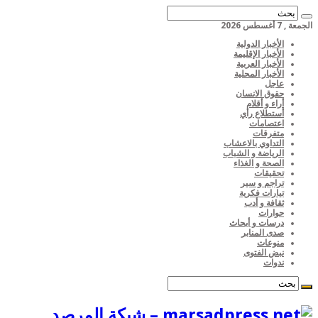
الجمعة , 7 أغسطس 2026
الأخبار الدولية
الأخبار الإقليمة
الأخبار العربية
الأخبار المحلية
عاجل
حقوق الانسان
أراء و أقلام
أستطلاع رأي
اعتصامات
متفرقات
التداوي بالاعشاب
الرياضة و الشباب
الصحة و الغذاء
تحقيقات
تراجم و سير
تيارات فكرية
ثقافة و أدب
حوارات
درسات و أبحاث
صدى المنابر
منوعات
نبض الفتوى
ندوات