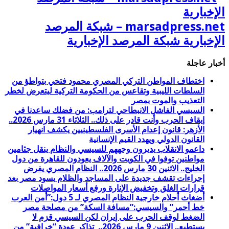
marsadpress.net – شبكة المرصد
الإخبارية شبكة المرصد الإخبارية
أخبار عاجلة
اختطاف المواطن التركي المصري محمود فتحي بتواطؤ من
السلطات الليبية وتقاعس من الحكومة التركية ليتعرض لخطر
التعذيب والموت بمصر
السيسي الفاشل الانبطاحي لترامب: من فضلك ساعدنا في
إيقاف الحرب وأنت قادر على ذلك.. الثلاثاء 31 مارس 2026..
الأزهر: قانون إعدام الأسرى الفلسطينيين يكشف انهيار
القانون الدولي ويهدد القيم الإنسانية
داعمو الانقلاب يديرون وجههم للسيسي والنظام ينقل جثامين
مواطنين توفوا في الكويت والآلاف يعودون للقاهرة من دول
الخليج.. الاثنين 30 مارس 2026.. النظام المصري يفرض
إجراءات تقشف جديدة على المساجد والظلام يسود مصر بعد
قرارات الغلق وتخفيض الإنارة ورفع أسعار المواصلات
أضغاث أحلام خارجية النظام المصري لـ 5 دول:”أمن العرب
خط أحمر” والسيسي:”مسافة السكة” من مصلحة مصر
الضغط لوقف الحرب على إيران لكن السيسي قزم لا
يستطيع.. الاثنين 9 مارس 2026.. تذاكر عودة “خرافية” من