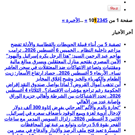
صفحة 1 من 10
5
4
3
2
1
»
...
الأخيرة »
أخر الأخبار
تصفية 5 من أبناء قبيلة الحويطات بالقطامية والأدلة تفضح
مزاعم داخلية النظام .. الخميس 6 أغسطس 2026.. ترامب
يهاجم عبد الرحمن السيد: “هذا الرجل يكره إسرائيل واليهود”
الأمن المصري يقتحم منازل المعتقلين ويسرق مبالغ مالية
ومقتنيات وتصاعد الانتهاكات ضد المعتقلات في سجن العاشر
نساء.. الأربعاء 5 أغسطس 2026.. حصاد ارتفاع الأسعار: زيت
الطعام والكهرباء والخبز وشبح إغلاق المخابز
أين تذهب أموال القروض؟ لماذا يواصل صندوق النقد إقراض
الحكومة رغم تراجع مؤشرات الاقتصاد؟.. الثلاثاء 4 أغسطس
2026.. تجدد الاشتباكات بين الشرطة وأهالي جزيرة الوراق
وإصابة عدد من الأهالي
“تجارة بالدم والألم”العرجاني يفرض إتاوة 300 ألف دولار
لإدخال أدوية لغزة ويبيع الوقود بأضعاف سعره في إسرائيل..
الاثنين 3 أغسطس 2026.. زلزال السويس المدمر مع ساعات
الفجر بقوة 5.6 درجات وتوابع مرعبة تهز المحافظات
المسيّرة تعيد فتح ملف الرصد والإنذار والدفاع في مصر من