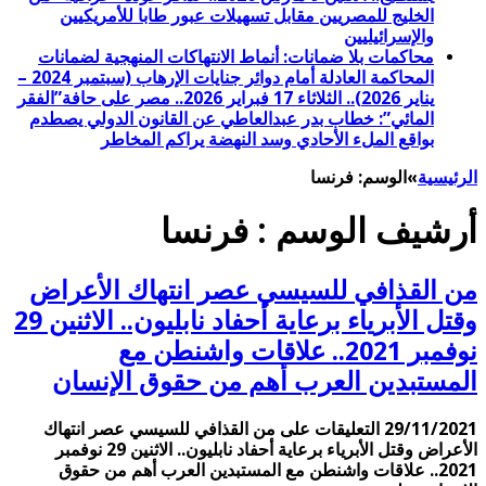
الخليج للمصريين مقابل تسهيلات عبور طابا للأمريكيين
والإسرائيليين
محاكمات بلا ضمانات: أنماط الانتهاكات المنهجية لضمانات
المحاكمة العادلة أمام دوائر جنايات الإرهاب (سبتمبر 2024 –
يناير 2026).. الثلاثاء 17 فبراير 2026.. مصر على حافة”الفقر
المائي”: خطاب بدر عبدالعاطي عن القانون الدولي يصطدم
بواقع الملء الأحادي وسد النهضة يراكم المخاطر
الرئيسية
»
الوسم:
فرنسا
أرشيف الوسم :
فرنسا
من القذافي للسيسي عصر انتهاك الأعراض
وقتل الأبرياء برعاية أحفاد نابليون.. الاثنين 29
نوفمبر 2021.. علاقات واشنطن مع
المستبدين العرب أهم من حقوق الإنسان
29/11/2021
التعليقات
على من القذافي للسيسي عصر انتهاك
الأعراض وقتل الأبرياء برعاية أحفاد نابليون.. الاثنين 29 نوفمبر
2021.. علاقات واشنطن مع المستبدين العرب أهم من حقوق