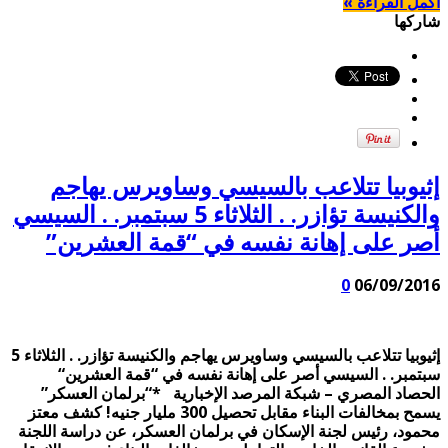
أكمل القراءة »
شاركها
إثيوبيا تتلاعب بالسيسي وساويرس يهاجم
والكنيسة تؤازر. . الثلاثاء 5 سبتمبر. . السيسي
أصر على إهانة نفسه في “قمة العشرين”
0
06/09/2016
إثيوبيا تتلاعب بالسيسي وساويرس يهاجم والكنيسة تؤازر. . الثلاثاء 5
سبتمبر. . السيسي أصر على إهانة نفسه في “قمة العشرين“
الحصاد المصري – شبكة المرصد الإخبارية *“برلمان العسكر”
يسمح بمخالفات البناء مقابل تحصيل 300 مليار جنيه! كشف معتز
محمود، رئيس لجنة الإسكان في برلمان العسكر، عن دراسة اللجنة