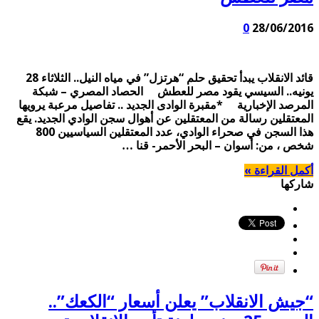
0
28/06/2016
قائد الانقلاب يبدأ تحقيق حلم “هرتزل” في مياه النيل.. الثلاثاء 28
يونيه.. السيسي يقود مصر للعطش الحصاد المصري – شبكة
المرصد الإخبارية *مقبرة الوادى الجديد .. تفاصيل مرعبة يرويها
المعتقلين رسالة من المعتقلين عن أهوال سجن الوادي الجديد. يقع
هذا السجن في صحراء الوادي، عدد المعتقلين السياسيين 800
شخص ، من: أسوان – البحر الأحمر- قنا …
أكمل القراءة »
شاركها
“جيش الانقلاب” يعلن أسعار “الكعك”..