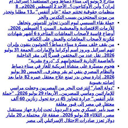
مدارج 5 يونيو إلى ميناء دمياط ومن المستفيد؟ إسرائيل أم
إيران؟ وأين الأوكتاجون؟.. الأحد 2 أغسطس 2026م.. 8
منظمات حقوقية تختتم حملة “عايز أتنفس” بـ13 مطلبا وتحذر
من موت المحتجزين بسبب التكدس والحر
حملة بقاء السيسي ليوم الدين: تجاوز للدستور وتجاهل
للأزمات الاقتصادية والمعيشية.. السبت 1 أغسطس 2026..
أوضاع قاسية لأصحاب المعاشات المتأخرة 6 أشهر شهادات
مُحْزِنة لأصحاب المعاشات والعيش على الكفاف
من يقف خلف مسيّرة ميناء دمياط؟ الحوثيون ينفون وإيران
تتهم اسرائيل وبروز اسم أوكرانيا والإمارات.. الجمعة 31 يوليو
2026.. نقل عدد من المختفين قسريًّا إلى مقر الداخلية
بالعاصمة الإدارية لاستخدامهم كـ “دروع بشرية”
هجوم بمسيّرة على منشأة أمريكية للغاز في ميناء دمياط
والنظام المصري ينفي ثم يقر ويعترف.. الخميس 30 يوليو
2026.. إدارة سجن بدر تمنع علاج معتقل عمره 82 عاما بعد
إصابته بغيبوبة
“دولة العبار” انتزعت البحر من المصريين وجعلت مراسي
للإماراتيين ومآسي للمصريين.. الأربعاء 29 يوليو 2026.. “حملة
عايز أتنفس” حرارة تتجاوز 45 درجة تحول زنازين 60 ألف
معتقل في مصر إلى قبور مغلقة
صيد بأمر عسكري بحيرة البردويل تحت إدارة جهاز مستقبل
مصر.. الثلاثاء 28 يوليو 2026.. صفقة غاز محتملة بـ 20 مليار
دولار تعزز صادرات الاحتلال الإسرائيلي إلى مصر