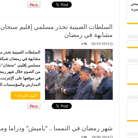
خميس
 عمره
السلطات الصينية تحذر مسلمي إقليم سنجان من
مشابهة في رمضان
0
03/07/2014
السلطات الصينية تحذر مس
مشابهة في رمضان شبكة ا
مسلمي إقليم، “سنجان”، ذي
من الصوم خلال شهر رمضان 
في موقعها على الإنترنت
المدارس والمؤسسات الحك
أكمل القراءة »
شهر رمضان في النمسا .. “ياميش” ودراما ومو
0
18/06/2014