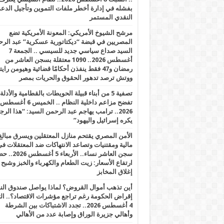
بفشله في إدارة أخطر ملفات التموين وتأجيل الدع
النقدي المستمر
مرشح الشيوخ الأمريكي: المعونة الأمريكية تضع
المصريين في قبضة “ديكتاتورية عسكرية” عبد الر
السيد صداع سياسي جديد للسيسي .. الجمعة 7
أغسطس 2026.. 1090 معتقلة بسجن العاشر من
رمضان و47 فقط ينفذن أحكامًا قضائية وهيومن را
ووتش ترصد تدهور الحقوق والحريات بمصر
تصفية 5 من أبناء قبيلة الحويطات بالقطامية والأدلة
تفضح مزاعم داخلية النظام .. الخميس 6 أغسطس
2026.. ترامب يهاجم عبد الرحمن السيد: “هذا الرج
يكره إسرائيل واليهود”
الأمن المصري يقتحم منازل المعتقلين ويسرق مبالغ
مالية ومقتنيات وتصاعد الانتهاكات ضد المعتقلات ف
سجن العاشر نساء.. الأربعاء 5 
ارتفاع الأسعار: زيت الطعام والكهرباء والخبز وشبح
إغلاق المخابز
أين تذهب أموال القروض؟ لماذا يواصل صندوق الن
إقراض الحكومة رغم تراجع مؤشرات الاقتصاد؟.. الثل
4 أغسطس 2026.. تجدد الاشتباكات بين الشرطة
وأهالي جزيرة الوراق وإصابة عدد من الأهالي