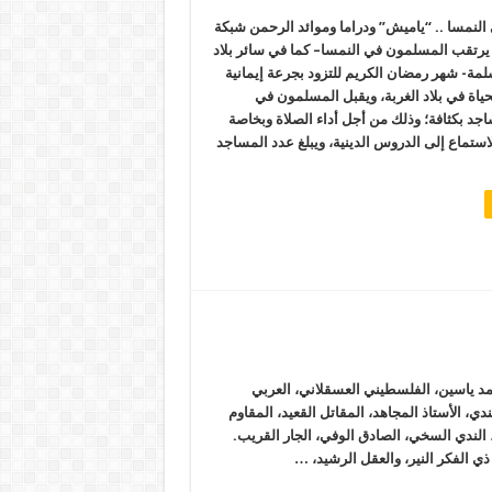
نمسا .. “ياميش” ودراما وموائد الرحمن شبكة
 يرتقب المسلمون في النمسا– كما في سائر بلاد
لمة- شهر رمضان الكريم للتزود بجرعة إيمانية
اة في بلاد الغربة، ويقبل المسلمون في
جد بكثافة؛ وذلك من أجل أداء الصلاة وبخاصة
لاستماع إلى الدروس الدينية، ويبلغ عدد المساجد
ياسين، الفلسطيني العسقلاني، العربي
ي، الأستاذ المجاهد، المقاتل القعيد، المقاوم
ل، الندي السخي، الصادق الوفي، الجار القريب.
ي الفكر النير، والعقل الرشيد، …