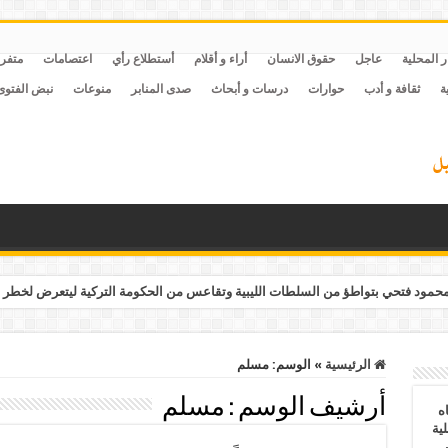
ر المحلية
عاجل
حقوق الانسان
أراء و أقلام
أستطلاع رأي
اعتصامات
متفر
ة
ثقافة و أدب
حوارات
درسات و أبحاث
صدى المنابر
منوعات
نبض الفتوى
مود فتحي بتواطؤ من السلطات الليبية وتقاعس من الحكومة التركية ليتعرض لخطر 
الرئيسية
»
الوسم:
مسلم
أرشيف الوسم :
مسلم
ه
ية
ف