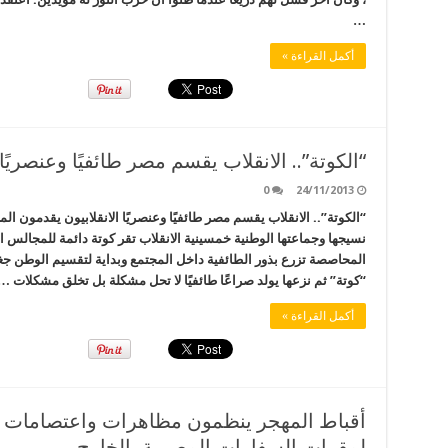
…
أكمل القراءة »
“الكوتة”.. الانقلاب يقسم مصر طائفيًا وعنصريًا
0
24/11/2013
“الكوتة”.. الانقلاب يقسم مصر طائفيًا وعنصريًا الانقلابيون يقدمون 
نسيجها وجماعتها الوطنية خمسينية الانقلاب تقر كوتة دائمة للمجالس الم
المحاصصة تزرع بذور الطائفية داخل المجتمع وبداية لتقسيم الوطن جغراف
“كوتة” ثم نزعها يولد صراعًا طائفيًا لا تحل مشكلة بل تخلق مشكلات …
أكمل القراءة »
أقباط المهجر ينظمون مظاهرات واعتصامات د
لمقرات السفارات المصرية بالخارج