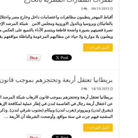
0
09/11/2013
أقباط المهجر ينظمون مظاهرات واعتصامات داخل وخارج مصر واحتلال 
بالفاتيكان وبروسيا وبالدول الاوروبية ومجلس الامن شبكة المرصد الإ
نصرة قضيتهم بصورة واضحة قاطعة ويتسم الآداء بالتميع على العكس من 
ويعلنون بلا مواربة ولا حياء عن مطالبهم المزعومة والباطلة مواقفهم ب
أكمل القراءة »
بريطانيا تعتقل أربعة وتحتجزهم بموجب قانون 
0
14/10/2013
بريطانيا تعتقل أربعة وتحتجزهم بموجب قانون الارهاب شبكة المرصد الإ
عن اعتقال أربعة رجال في العاصمة لندن في إطار عملية لمكافحة الإر
(بشرق لندن) وبيزووتر (بغرب لندن) وبيكام (بجنوب شرقي لندن). وذ
المشتبه فيهم جرت في ستة مواقع. وأوضحت الشرطة أن الأربعة …
أكمل القراءة »