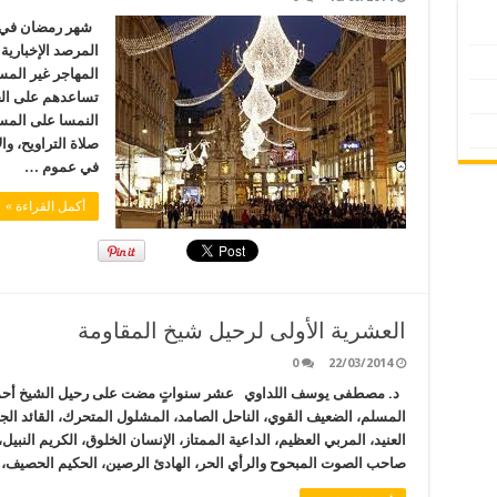
شهر رمضان في ال
المرصد الإخبارية
المهاجر غير المس
تساعدهم على الحي
النمسا على المسا
صلاة التراويح، وا
في عموم …
أكمل القراءة »
العشرية الأولى لرحيل شيخ المقاومة
0
22/03/2014
د. مصطفى يوسف اللداوي عشر سنواتٍ مضت على رحيل الشيخ أحمد 
المسلم، الضعيف القوي، الناحل الصامد، المشلول المتحرك، القائد الجند
العنيد، المربي العظيم، الداعية الممتاز، الإنسان الخلوق، الكريم النبي
صاحب الصوت المبحوح والرأي الحر، الهادئ الرصين، الحكيم الحصيف، ذ