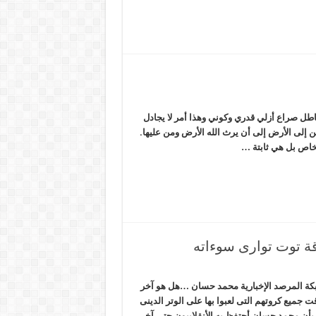
اطل صراع أزلي قدري وكوني وهذا أمر لا يجادل
ين إلى الأرض إلى أن يرث الله الأرض ومن عليها.
أشخاص بل هي ثابتة …
 توت توارى سوءاته
ة المرصد الإخبارية محمد حسان …هل هو آخر
قت جميع كروتهم التى لعبوا بها على الوتر الدينى
 بأن محمد حسان أحتفظ به الأنقلابيون حتى آخر