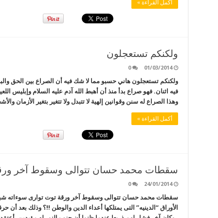
أكمل القراءة »
ولكنكم تستعجلون
0
01/03/2014
ولكنكم تستعجلون هاني حسبو مما لا شك فيه أن الصراع بين الحق والب
فيه اثنان. فهو صراع بدأ منذ أن أهبط الله آدم عليه السلام وإبليس اللع
وهذا الصراع له سنن وقوانين إلهية لا تتبدل ولا تتغير بتغير الأزمان وال
أكمل القراءة »
سقطات محمد حسان تتوالى وسقوط آخر ورقة
0
24/01/2014
سقطات محمد حسان تتوالى وسقوط آخر ورقة توت توارى سوءاته شبك
الأوراق “الدينيه” التى يمتلكها أعداء الدين والوطن !!؟ وذلك بعد أن حر
، وكان آخر فشل لهم ذريعا عندما ظنوا أن حزب النور له مؤيدين. أعتقد