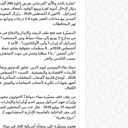
“تجارة بالدم والألم”العرجاني يفرض إتاوة 300 ألف
دولار لإدخال أدوية لغزة ويبيع الوقود بأضعاف سعره
إسرائيل.. الاثنين 3 أغسطس 2026.. زلزال ا
المدمر مع ساعات الفجر بقوة 5.6 درجات وت
تهز المحافظات
المسيّرة تعيد فتح ملف الرصد والإنذار والدفاع في 
من مدارج 5 يونيو إلى ميناء دمياط ومن المستفيد؟
إسرائيل أم إيران؟ وأين الأوكتاجون؟.. الأحد 2
أغسطس 2026م.. 8 منظمات حقوقية تختتم حملة
“عايز أتنفس” بـ13 مطلبا وتحذر من موت المحتجز
بسبب التكدس والحر
حملة بقاء السيسي ليوم الدين: تجاوز للدستور وتج
للأزمات الاقتصادية والمعيشية.. السبت 1 أغس
2026.. أوضاع قاسية لأصحاب الم
أشهر شهادات مُحْزِنة لأصحاب المعاشات والعيش ع
الكفاف
من يقف خلف مسيّرة ميناء دمياط؟ الحوثيون ينفون
وإيران تتهم اسرائيل وبروز اسم أوكرانيا والإمارات.
الجمعة 31 يوليو 2026.. نقل عدد من المختفين قسر
إلى مقر الداخلية بالعاصمة الإدارية لاستخدامهم كـ
“دروع بشرية”
هجوم بمسيّرة على منشأة أمريكية للغاز في ميناء