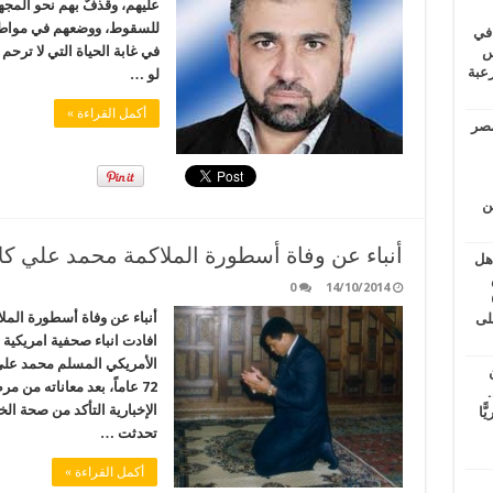
عليهم، وقذفٌ بهم نحو المجهو
للسقوط، ووضعهم في مواطن ا
 في
في غابة الحياة التي لا ترحم
لسويس
وابع مرعبة
لو …
أكمل القراءة »
مصر
ين
أنباء عن وفاة أسطورة الملاكمة محمد علي كل
اهل
طس
0
14/10/2014
عاشات المتأخرة 6
أنباء عن وفاة أسطورة الم
لى
افادت انباء صحفية امريكية
الأمريكي المسلم محمد علي 
72 عاماً، بعد معاناته م
.
الإخبارية التأكد من صحة ال
يًّا
تحدثت …
أكمل القراءة »