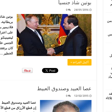
بوتين شاذ جنسياً
م
0
24/01/2016
بوتين شاذ
حمن
بريطانية،
فلاديمير ب
على اعترا
يتس
الجنس عل
كان برفقت
الخطير …
ل
أكمل القراءة »
ي
أغسطس 2026.. حصاد
عصا العبيد وصندوق العبيط
قد
0
12/02/2015
اثاء
عصا العبيد وصندوق العبي
إن قطع الأرزاق من قطع الأ