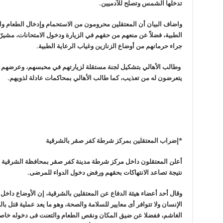
تدخلها الشمس وتصلح للآدميين.
واضاف البيان أن المعتقلين محرومون من الاستحمام وإدخال الطعام وال
الطبية، فضلاً عن منعهم من حقهم في الزيارة ودخول الامتحانات، مشيرً
جراء حرمانهم من أوضاع الزنازين وغياب الرعاية الطبية.
وطالب الأهالي بتشكيل لجنة مستقلة لزيارتهم في محبسهم، وعرضهم ع
يتعرضون له من تعذيب، كما طالب الأهالي بمحاكمات عادلة لذويهم.
*إضراب المعتقلين بمركز شرطة كفر صقر بالشرقية
أعلن المعتقلون داخل مركز شرطة مدينة كفر صقر بمحافظة الشرقية 
نتيجة تصاعد الانتهاكات بحقهم ورفض دخول الدواء للمرضى.
وقال أحد أعضاء هيئة الدفاع عن المعتقلين بالشرقية، إن الأوضاع داخ
الإنسان ولا تتوافر أى معايير للسلامة والصحة، وهو ما يعد عملية قتل 
الغاشم، ففضلا عن ضيق المكان ونقص الطعام والتعنت فى دخوله خاصة