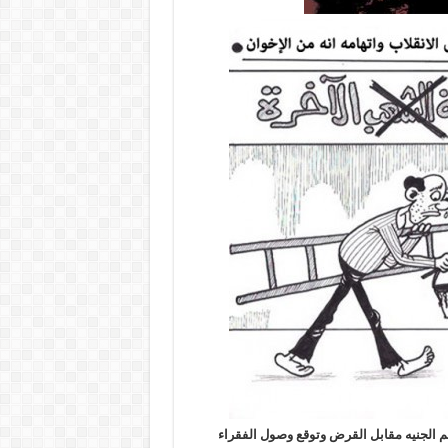
 يموتون تحت التعذيب.. الجمعة 29 يوليو. . تعويم الجنيه مقابل القرض وتوقع وصول الفقراء