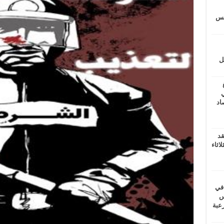
يتس
ل
ي
أغسطس 2026.. حصاد
قد
اثاء
 في
لسويس
وابع مرعبة