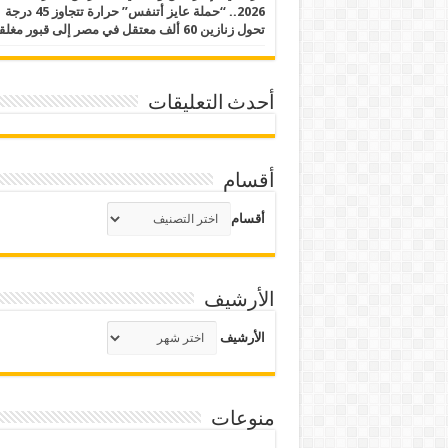
2026.. “حملة عايز أتنفس” حرارة تتجاوز 45 درجة
تحول زنازين 60 ألف معتقل في مصر إلى قبور مغلقة
أحدث التعليقات
أقسام
أقسام
الأرشيف
الأرشيف
منوعات