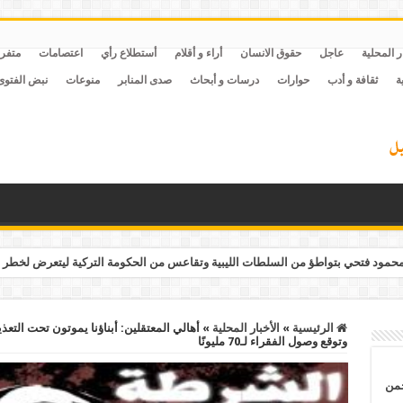
ر المحلية
عاجل
حقوق الانسان
أراء و أقلام
أستطلاع رأي
اعتصامات
متفر
ة
ثقافة و أدب
حوارات
درسات و أبحاث
صدى المنابر
منوعات
نبض الفتوى
مود فتحي بتواطؤ من السلطات الليبية وتقاعس من الحكومة التركية ليتعرض لخطر 
الرئيسية
»
الأخبار المحلية
»
وتوقع وصول الفقراء لـ70 مليونًا
حمن