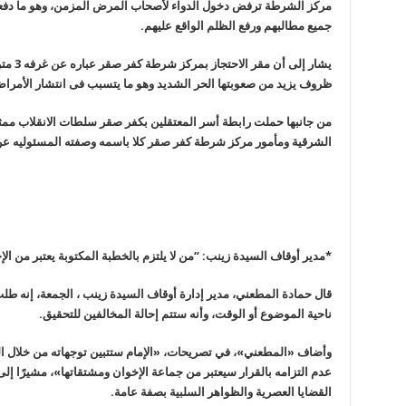
مركز الشرطة ترفض دخول الدواء لأصحاب المرض المزمن، وهو ما دف
جميع مطالبهم ورفع الظلم الواقع عليهم
.
ظروف يزيد من صعوبتها الحر الشديد وهو ما يتسبب فى انتشار الأمراض
من جانبها حملت رابطة أسر المعتقلين بكفر صقر سلطات الانقلاب ممثلة
الشرقية ومأمور مركز شرطة كفر صقر كلا باسمه وصفته المسئوليه ع
*مدير أوقاف السيدة زينب: “من لا يلتزم بالخطبة المكتوبة يعتبر من ال
قال حمادة المطعني، مدير إدارة أوقاف السيدة زينب ، الجمعة، إنه طلب 
ناحية الموضوع أو الوقت، وأنه ستتم إحالة المخالفين للتحقيق
.
وأضاف «المطعني»، في تصريحات، «الإمام ستتبين توجهاته من خلال الت
عدم التزامه بالقرار سيعتبر من جماعة الإخوان ومشتقاتها»، مشيرًا إلى
القضايا العصرية والظواهر السلبية بصفة عامة
.