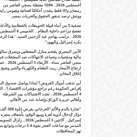
أغسطس 2026.. 1090 معتقلة بسجن العاشر من
رمضان و47 فقط ينفذن أحكامًا قضائية وهيومن را
ووتش ترصد تدهور الحقوق والحريات بمصر
تصفية 5 من أبناء قبيلة الحويطات بالقطامية والأدلة
تفضح مزاعم داخلية النظام .. الخميس 6 أغسطس
2026.. ترامب يهاجم عبد الرحمن السيد: “هذا الرج
يكره إسرائيل واليهود”
الأمن المصري يقتحم منازل المعتقلين ويسرق مبالغ
مالية ومقتنيات وتصاعد الانتهاكات ضد المعتقلات ف
سجن العاشر نساء.. الأربعاء 5 
ارتفاع الأسعار: زيت الطعام والكهرباء والخبز وشبح
إغلاق المخابز
أين تذهب أموال القروض؟ لماذا يواصل صندوق الن
إقراض الحكومة رغم تراجع مؤشرات الاقتصاد؟.. الثل
4 أغسطس 2026.. تجدد الاشتباكات بين الشرطة
وأهالي جزيرة الوراق وإصابة عدد من الأهالي
“تجارة بالدم والألم”العرجاني يفرض إتاوة 300 ألف
دولار لإدخال أدوية لغزة ويبيع الوقود بأضعاف سعره
إسرائيل.. الاثنين 3 أغسطس 2026.. زلزال ا
المدمر مع ساعات الفجر بقوة 5.6 درجات وت
تهز المحافظات