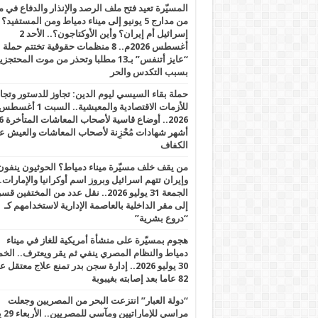
المسيّرة تعيد فتح ملف الرصد والإنذار والدفاع في 
من مدارج 5 يونيو إلى ميناء دمياط ومن المستفيد؟
إسرائيل أم إيران؟ وأين الأوكتاجون؟.. الأحد 2
أغسطس 2026م.. 8 منظمات حقوقية تختتم حملة
“عايز أتنفس” بـ13 مطلبا وتحذر من موت المحتجز
بسبب التكدس والحر
حملة بقاء السيسي ليوم الدين: تجاوز للدستور وتج
للأزمات الاقتصادية والمعيشية.. السبت 1 أغس
2026.. أوضاع قاسية لأصحاب الم
أشهر شهادات مُحْزِنة لأصحاب المعاشات والعيش ع
الكفاف
من يقف خلف مسيّرة ميناء دمياط؟ الحوثيون ينفون
وإيران تتهم اسرائيل وبروز اسم أوكرانيا والإمارات.
الجمعة 31 يوليو 2026.. نقل عدد من المختفين قسر
إلى مقر الداخلية بالعاصمة الإدارية لاستخدامهم كـ
“دروع بشرية”
هجوم بمسيّرة على منشأة أمريكية للغاز في ميناء
دمياط والنظام المصري ينفي ثم يقر ويعترف.. ال
30 يوليو 2026.. إدارة سجن بدر تمنع علاج معتقل
82 عاما بعد إصابته بغيبوبة
“دولة العبار” انتزعت البحر من المصريين وجعلت
مراسي للإ