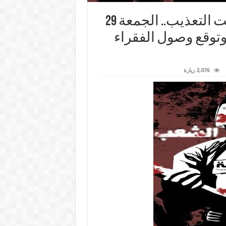
أهالي المعتقلين: أبناؤنا يموتون تحت التعذيب.. الجمعة 29
 وتوقع وصول الفقراء
2,076 زيارة