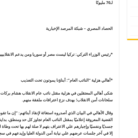
لـ70 مليونًا
الحصاد المصري – شبكة المرصد الإخبارية
*رئيس الوزراء التركي: تركيا ليست مصر أو سوريا ومن يدعم الانقلابيين 
*أهالي هزلية “النائب العام”: أبناؤنا يموتون تحت التعذيب
شكى أهالي المعتقلين في هزلية مقتل نائب عام الانقلاب هشام بركات
سلخانات أمن الانقلاب؛ بهدف نزع اعترافات ملفقة منهم.
وقال الأهالي في البيان الذي أصدروه استغاثة لإنقاذ أبنائهم: “إن ما تق
القضية المعروفة إعلاميًا بمقتل النائب العام تجاوز كل حد ومنطق، بداي
جسديًا ونفسيًا وإجبارهم علي الاعتراف بتهم لا صلة لهم بها تحت وط
إلا في آخر جلسات عرضهم علي نيابة أمن الدولة العليا وإيدعهم في سج