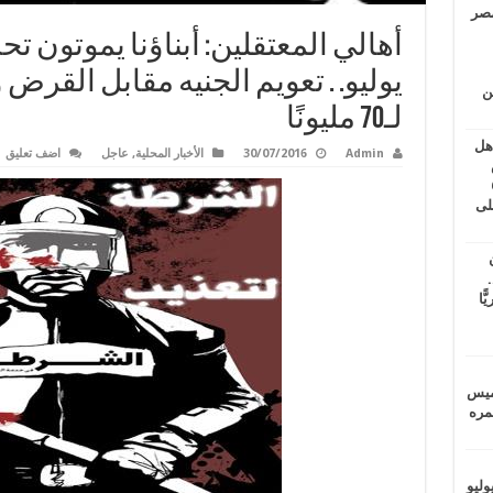
مصر
يوليو. . تعويم الجنيه مقابل القرض
ين
لـ70 مليونًا
اهل
Admin
30/07/2016
الأخبار المحلية
,
عاجل
اضف تعليق
طس
عاشات المتأخرة 6
لى
.
يًّا
خميس
 عمره
ماراتيين ومآسي للمصريين.. الأربعاء 29 يوليو