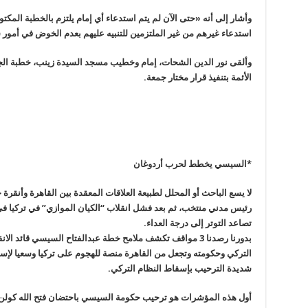
وأشار إلى أنه «حتى الآن لم يتم استدعاء أي إمام يلتزم بالخطبة المكت
استدعاء غيرهم من غير الملتزمين للتنبيه عليهم بعدم الخوض في أمور 
وألقى نور الدين الشحات، إمام وخطيب مسجد السيدة زينب، خطبة الج
الأئمة بتنفيذ قرار مختار جمعة
.
*السيسي يخطط لحرب أردوغان
رئيس مدني منتخب، ثم بعد فشل انقلاب
“
تصاعد التوتر إلى درجة العداء
.
بدورنا رصدنا 3 مواقف تكشف ملامح خطة عبدالفتاح السيسي قا
التركي وحكومته وتجعل من القاهرة منصة للهجوم على تركيا وسعيا لإس
شديدة الترحيب بإسقاط النظام التركي
.
أول
هذه المؤشرات هو ترحيب حكومة السيسي باحتضان فتح الله كولن زع