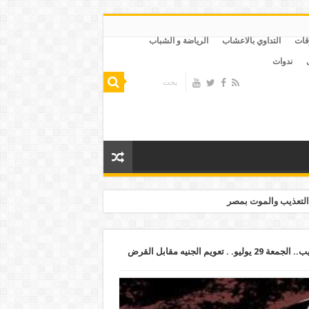
قات
التداوي بالاعشاب
الرياضة و الشباب
ندوات
التعذيب والموت بمصر
أهالي المعتقلين: أبناؤنا يموتون تحت التعذيب.. الجمعة 29 يوليو. . تعويم الجنيه مقابل القرض