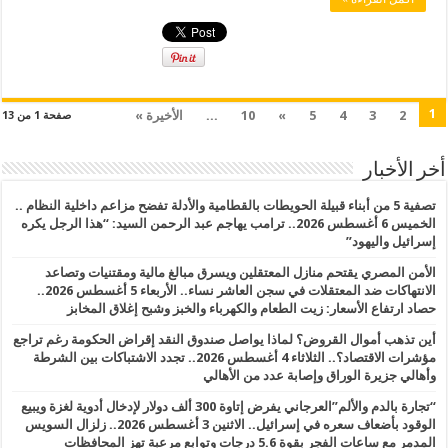
1
2
3
4
5
»
10
...
الأخيرة »
صفحة 1 من 13
أخر الأخبار
تصفية 5 من أبناء قبيلة الحويطات بالقطامية والأدلة تفضح مزاعم داخلية النظام ..
الخميس 6 أغسطس 2026.. ترامب يهاجم عبد الرحمن السيد: “هذا الرجل يكره
إسرائيل واليهود”
الأمن المصري يقتحم منازل المعتقلين ويسرق مبالغ مالية ومقتنيات وتصاعد
الانتهاكات ضد المعتقلات في سجن العاشر نساء.. الأربعاء 5 أغسطس 2026..
حصاد ارتفاع الأسعار: زيت الطعام والكهرباء والخبز وشبح إغلاق المخابز
أين تذهب أموال القروض؟ لماذا يواصل صندوق النقد إقراض الحكومة رغم تراجع
مؤشرات الاقتصاد؟.. الثلاثاء 4 أغسطس 2026.. تجدد الاشتباكات بين الشرطة
وأهالي جزيرة الوراق وإصابة عدد من الأهالي
“تجارة بالدم والألم”العرجاني يفرض إتاوة 300 ألف دولار لإدخال أدوية لغزة ويبيع
الوقود بأضعاف سعره في إسرائيل.. الاثنين 3 أغسطس 2026.. زلزال السويس
المدمر مع ساعات الفجر بقوة 5.6 درجات وتوابع مرعبة تهز المحافظات