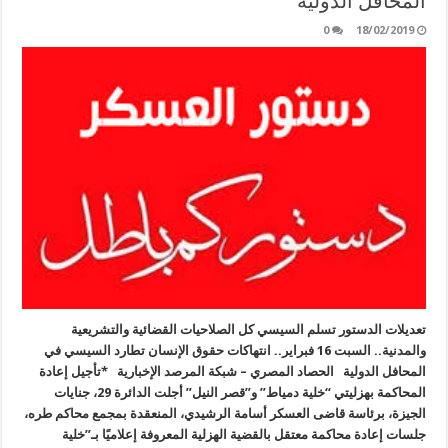
المحافل الدولية
0
18/02/2019
تعديلات الدستور تسلم السيسي كل الصلاحيات القضائية والتشريعية
والمدنية.. السبت 16 فبراير.. انتهاكات حقوق الإنسان تطارد السيسي في
المحافل الدولية الحصاد المصري – شبكة المرصد الإخبارية *تأجيل إعادة
المحاكمة بهزليتي “خلية دمياط” و”قصر النيل” أجلت الدائرة 29، جنايات
الجيزة، برئاسة قاضى العسكر أسامة الرشيدي، المنعقدة بمجمع محاكم طره،
جلسات إعادة محاكمة معتقل بالقضية الهزلية المعروفة إعلاميًا بـ”خلية