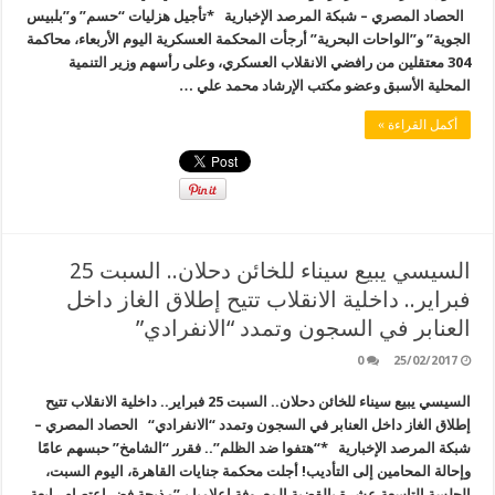
الحصاد المصري – شبكة المرصد الإخبارية *تأجيل هزليات “حسم” و”بلبيس
الجوية” و”الواحات البحرية” أرجأت المحكمة العسكرية اليوم الأربعاء، محاكمة
304 معتقلين من رافضي الانقلاب العسكري، وعلى رأسهم وزير التنمية
المحلية الأسبق وعضو مكتب الإرشاد محمد علي …
أكمل القراءة »
السيسي يبيع سيناء للخائن دحلان.. السبت 25
فبراير.. داخلية الانقلاب تتيح إطلاق الغاز داخل
العنابر في السجون وتمدد “الانفرادي”
0
25/02/2017
السيسي يبيع سيناء للخائن دحلان.. السبت 25 فبراير.. داخلية الانقلاب تتيح
إطلاق الغاز داخل العنابر في السجون وتمدد “الانفرادي“ الحصاد المصري –
شبكة المرصد الإخبارية *“هتفوا ضد الظلم”.. فقرر “الشامخ” حبسهم عامًا
وإحالة المحامين إلى التأديب! أجلت محكمة جنايات القاهرة، اليوم السبت،
الجلسة التاسعة عشرة بالقضية المعروفة إعلاميا بـ”مذبحة فض اعتصام رابعة