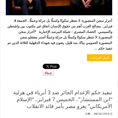
أحرار سجن المنصورة: لا ننتظر سكونًا وكسلًا بل حركة وعملًا.. الجمعة 8
فبراير.. مصالح الغرب أهم من حقوق الإنسان اتفاق غير مكتوب بين واشنطن
والسيسي الحصاد المصري – شبكة المرصد الإخبارية *أحرار سجن
المنصورة: لا ننتظر سكونًا وكسلًا بل حركة وعملًا أصدر معتقلو سجن
المنصورة العمومي بيانًا، منذ قليل، ينعون فيه شهداء الدقهلية الثلاثة الذين تم
تنفيذ حكم …
أكمل القراءة »
تنفيذ حكم الإعدام الجائر ضد 3 أبرياء في هزلية
“ابن المستشار”.. الخميس 7 فبراير.. “الإسلام
الأمريكاني” يغزو مصر بأمر قائد الانقلاب
0
08/02/2019