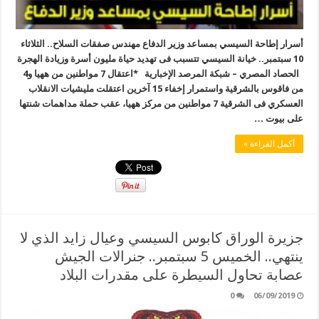
أسرار إطاحة السيسي بمساعد وزير الدفاع مهندس صفقات السلاح.. الثلاثاء
10 سبتمبر.. خيانة السيسي تتسبب فى تهديد حياة مليون أسرة وزيادة الهجرة
الحصاد المصري – شبكة المرصد الإخبارية *اعتقال 7 مواطنين من ههيا و4
من فاقوس بالشرقية واستمرار إخفاء 15 آخرين اعتقلت مليشيات الانقلاب
العسكري فى الشرقية 7 مواطنين من مركز ههيا، عقب حملة مداهمات شنتها
على بيوت …
أكمل القراءة »
جزيرة الوراق كابوس السيسي وعيال زايد الذي لا
ينتهي.. الخميس 5 سبتمبر.. جنرالات الجيش
عصابة تحاول السيطرة على مقدرات البلاد
0
06/09/2019