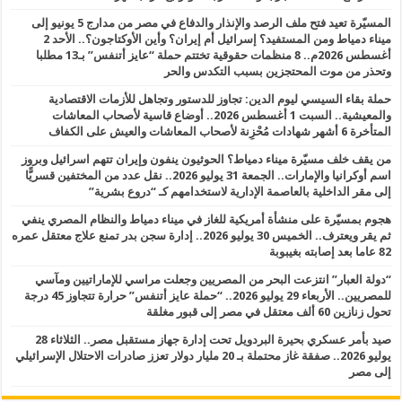
المسيّرة تعيد فتح ملف الرصد والإنذار والدفاع في مصر من مدارج 5 يونيو إلى
ميناء دمياط ومن المستفيد؟ إسرائيل أم إيران؟ وأين الأوكتاجون؟.. الأحد 2
أغسطس 2026م.. 8 منظمات حقوقية تختتم حملة “عايز أتنفس” بـ13 مطلبا
وتحذر من موت المحتجزين بسبب التكدس والحر
حملة بقاء السيسي ليوم الدين: تجاوز للدستور وتجاهل للأزمات الاقتصادية
والمعيشية.. السبت 1 أغسطس 2026.. أوضاع قاسية لأصحاب المعاشات
المتأخرة 6 أشهر شهادات مُحْزِنة لأصحاب المعاشات والعيش على الكفاف
من يقف خلف مسيّرة ميناء دمياط؟ الحوثيون ينفون وإيران تتهم اسرائيل وبروز
اسم أوكرانيا والإمارات.. الجمعة 31 يوليو 2026.. نقل عدد من المختفين قسريًّا
إلى مقر الداخلية بالعاصمة الإدارية لاستخدامهم كـ “دروع بشرية”
هجوم بمسيّرة على منشأة أمريكية للغاز في ميناء دمياط والنظام المصري ينفي
ثم يقر ويعترف.. الخميس 30 يوليو 2026.. إدارة سجن بدر تمنع علاج معتقل عمره
82 عاما بعد إصابته بغيبوبة
“دولة العبار” انتزعت البحر من المصريين وجعلت مراسي للإماراتيين ومآسي
للمصريين.. الأربعاء 29 يوليو 2026.. “حملة عايز أتنفس” حرارة تتجاوز 45 درجة
تحول زنازين 60 ألف معتقل في مصر إلى قبور مغلقة
صيد بأمر عسكري بحيرة البردويل تحت إدارة جهاز مستقبل مصر.. الثلاثاء 28
يوليو 2026.. صفقة غاز محتملة بـ 20 مليار دولار تعزز صادرات الاحتلال الإسرائيلي
إلى مصر