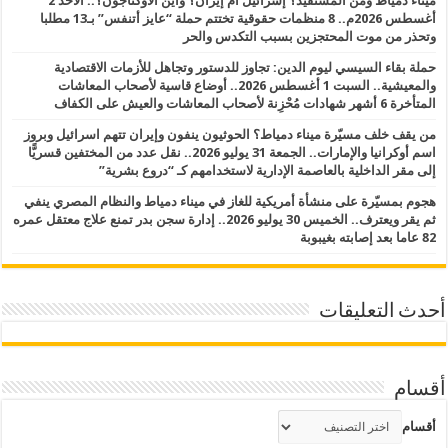
ميناء دمياط ومن المستفيد؟ إسرائيل أم إيران؟ وأين الأوكتاجون؟.. الأحد 2
أغسطس 2026م.. 8 منظمات حقوقية تختتم حملة “عايز أتنفس” بـ13 مطلبا
وتحذر من موت المحتجزين بسبب التكدس والحر
حملة بقاء السيسي ليوم الدين: تجاوز للدستور وتجاهل للأزمات الاقتصادية
والمعيشية.. السبت 1 أغسطس 2026.. أوضاع قاسية لأصحاب المعاشات
المتأخرة 6 أشهر شهادات مُحْزِنة لأصحاب المعاشات والعيش على الكفاف
من يقف خلف مسيّرة ميناء دمياط؟ الحوثيون ينفون وإيران تتهم اسرائيل وبروز
اسم أوكرانيا والإمارات.. الجمعة 31 يوليو 2026.. نقل عدد من المختفين قسريًّا
إلى مقر الداخلية بالعاصمة الإدارية لاستخدامهم كـ “دروع بشرية”
هجوم بمسيّرة على منشأة أمريكية للغاز في ميناء دمياط والنظام المصري ينفي
ثم يقر ويعترف.. الخميس 30 يوليو 2026.. إدارة سجن بدر تمنع علاج معتقل عمره
82 عاما بعد إصابته بغيبوبة
أحدث التعليقات
أقسام
أقسام