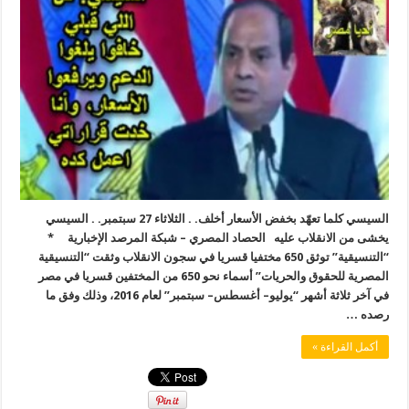
السيسي كلما تعهّد بخفض الأسعار أخلف. . الثلاثاء 27 سبتمبر. . السيسي
يخشى من الانقلاب عليه الحصاد المصري – شبكة المرصد الإخبارية *
“التنسيقية” توثق 650 مختفيا قسريا في سجون الانقلاب وثقت “التنسيقية
المصرية للحقوق والحريات” أسماء نحو 650 من المختفين قسريا في مصر
في آخر ثلاثة أشهر “يوليو– أغسطس– سبتمبر” لعام 2016، وذلك وفق ما
رصده …
أكمل القراءة »