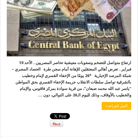
ارتفاع متواصل للتضخم وصعوبات معيشية تحاصر المصريين.. الأحد 10
فبراير.. تعرض أهالي المعتقلين للإهانة أمام سجن طرة الحصاد المصري –
شبكة المرصد الإخبارية *26 يومًا من الإخفاء القسري لإمام وخطيب
بالشرقية تواصل سلطات الانقلاب جريمة الإخفاء القسري بحق المواطن
“ياسر عبد الله محمد ضبعان”، من قرية سوادة بمركز فاقوس، والإمام
والخطيب بالأوقاف، وذلك لليوم الـ26 على التوالي، دون …
أكمل القراءة »