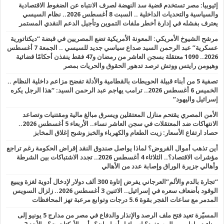
إثيوبيا: مصر تستخدم قضية سد النهضة لصرف الانتباه عن الضغوط الاقتصادية
والسياسية والتحديات الداخلية .. السبت 8 أغسطس 2026.. نظام السيسي
يعترف بفشله في إدارة أخطر ملفات التموين وتأجيل الدعم النقدي المستمر
مرشح الشيوخ الأمريكي: المعونة الأمريكية تضع المصريين في قبضة “ديكتاتورية
عسكرية” عبد الرحمن السيد صداع سياسي جديد للسيسي .. الجمعة 7 أغسطس
2026.. 1090 معتقلة بسجن العاشر من رمضان و47 فقط ينفذن أحكامًا قضائية
وهيومن رايتس ووتش ترصد تدهور الحقوق والحريات بمصر
تصفية 5 من أبناء قبيلة الحويطات بالقطامية والأدلة تفضح مزاعم داخلية النظام ..
الخميس 6 أغسطس 2026.. ترامب يهاجم عبد الرحمن السيد: “هذا الرجل يكره
إسرائيل واليهود”
الأمن المصري يقتحم منازل المعتقلين ويسرق مبالغ مالية ومقتنيات وتصاعد
الانتهاكات ضد المعتقلات في سجن العاشر نساء.. الأربعاء 5 أغسطس 2026..
حصاد ارتفاع الأسعار: زيت الطعام والكهرباء والخبز وشبح إغلاق المخابز
أين تذهب أموال القروض؟ لماذا يواصل صندوق النقد إقراض الحكومة رغم تراجع
مؤشرات الاقتصاد؟.. الثلاثاء 4 أغسطس 2026.. تجدد الاشتباكات بين الشرطة
وأهالي جزيرة الوراق وإصابة عدد من الأهالي
“تجارة بالدم والألم”العرجاني يفرض إتاوة 300 ألف دولار لإدخال أدوية لغزة ويبيع
الوقود بأضعاف سعره في إسرائيل.. الاثنين 3 أغسطس 2026.. زلزال السويس
المدمر مع ساعات الفجر بقوة 5.6 درجات وتوابع مرعبة تهز المحافظات
المسيّرة تعيد فتح ملف الرصد والإنذار والدفاع في مصر من مدارج 5 يونيو إلى