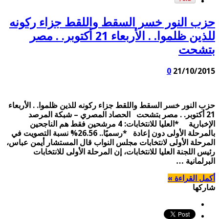
حزب النور خسر السقط واللقط جزاء ركونه
للذين ظلموا. . الأربعاء 21 أكتوبر. . مصر
بتشحت
0
21/10/2015
حزب النور خسر السقط واللقط جزاء ركونه للذين ظلموا. . الأربعاء
21 أكتوبر. . مصر بتشحت الحصاد المصري – شبكة المرصد
الإخبارية *العليا للانتخابات: 4 مرشحين فقط هم الناجحين
بالمرحلة الأولى دون إعادة *رسميًا.. 26.56% نسبة التصويت في
المرحلة الأولى لانتخابات مجلس النواب قال المستشار أيمن عباس،
رئيس اللجنة العليا للانتخابات، إن المرحلة الأولى للانتخابات
البرلمانية …
أكمل القراءة »
شاركها