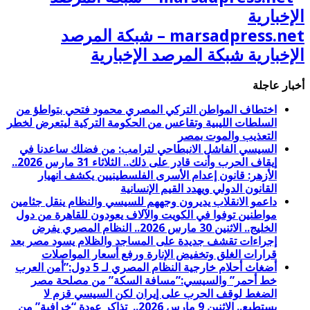
marsadpress.net – شبكة المرصد
الإخبارية شبكة المرصد الإخبارية
أخبار عاجلة
اختطاف المواطن التركي المصري محمود فتحي بتواطؤ من
السلطات الليبية وتقاعس من الحكومة التركية ليتعرض لخطر
التعذيب والموت بمصر
السيسي الفاشل الانبطاحي لترامب: من فضلك ساعدنا في
إيقاف الحرب وأنت قادر على ذلك.. الثلاثاء 31 مارس 2026..
الأزهر: قانون إعدام الأسرى الفلسطينيين يكشف انهيار
القانون الدولي ويهدد القيم الإنسانية
داعمو الانقلاب يديرون وجههم للسيسي والنظام ينقل جثامين
مواطنين توفوا في الكويت والآلاف يعودون للقاهرة من دول
الخليج.. الاثنين 30 مارس 2026.. النظام المصري يفرض
إجراءات تقشف جديدة على المساجد والظلام يسود مصر بعد
قرارات الغلق وتخفيض الإنارة ورفع أسعار المواصلات
أضغاث أحلام خارجية النظام المصري لـ 5 دول:”أمن العرب
خط أحمر” والسيسي:”مسافة السكة” من مصلحة مصر
الضغط لوقف الحرب على إيران لكن السيسي قزم لا
يستطيع.. الاثنين 9 مارس 2026.. تذاكر عودة “خرافية” من