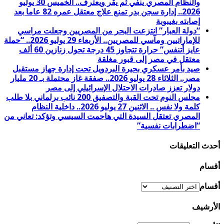
والنظام المصري ينفي ثم يقر ويعترف.. الخميس 30 يوليو
2026.. إدارة سجن بدر تمنع علاج معتقل عمره 82 عاما بعد
إصابته بغيبوبة
“دولة العبار” انتزعت البحر من المصريين وجعلت مراسي
للإماراتيين ومآسي للمصريين.. الأربعاء 29 يوليو 2026.. “حملة
عايز أتنفس” حرارة تتجاوز 45 درجة تحول زنازين 60 ألف
معتقل في مصر إلى قبور مغلقة
صيد بأمر عسكري بحيرة البردويل تحت إدارة جهاز مستقبل
مصر.. الثلاثاء 28 يوليو 2026.. صفقة غاز محتملة بـ 20 مليار
دولار تعزز صادرات الاحتلال الإسرائيلي إلى مصر
مجلس النوم تحت القبة والتصفيق 200 نائب برلماني بلا طلب
كلمة ولا نفس .. الاثنين 27 يوليو 2026.. داخلية النظام
المصري تعتقل السيدة التي هاجمت السيسي وتؤكد: تعاني من
“اضطرابات نفسية”
أحدث التعليقات
أقسام
أقسام
الأرشيف