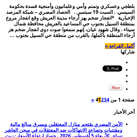
بلطجي وعسكري ونمنم وأمي وعلمانيون وأمنجية فسدة بحكومة
السيسي. . السبت 19 سبتمبر. . الحصاد المصري – شبكة المرصد
الإخبارية *انفجار ضخم يهز أرجاء مدينة العريش وقع انفجار مروع
بمنطقة السبيل بجنوب حي المساعيد بالعريش محافظة شمال
سيناء . وقال شهود عيان، إنهم سمعوا صوت دوى انفجار ضخم هز
أرجاء المنطقة بأكملها، بالقرب من منطقة حي السبيل بجنوب …
أكمل القراءة »
شاركها
صفحة 1 من 4
4
3
2
1
»
أخر الأخبار
الأمن المصري يقتحم منازل المعتقلين ويسرق مبالغ مالية
ومقتنيات وتصاعد الانتهاكات ضد المعتقلات في سجن العاشر
نساء.. الأربعاء 5 أغسطس 2026.. حصاد ارتفاع الأسعار: زيت