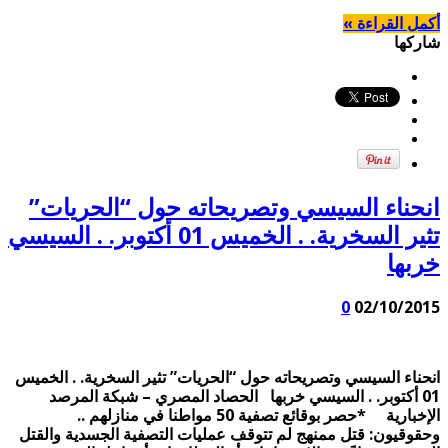
أكمل القراءة »
شاركها
انحناء السيسي وتصريحاته حول “الحريات”
تثير السخرية. . الخميس 01 أكتوبر. . السيسي
خربها
0
02/10/2015
انحناء السيسي وتصريحاته حول “الحريات” تثير السخرية. . الخميس
01 أكتوبر. . السيسي خربها الحصاد المصري – شبكة المرصد
الإخبارية *حصر بوقائع تصفية 50 مواطنا في منازلهم ..
وحقوقيون: قتل ممنهج لم تتوقف عمليات التصفية الجسدية والقتل