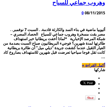
وهروب جماعي للسياح
0
08/11/2015
أثيوبيا ماضية في بناء السد والكارثة قادمة. . السبت 7 نوفمبر. .
مصر بقت مسخرة وهروب جماعي للسياح الحصاد المصري –
شبكة المرصد الإخبارية *لماذا أخفت بريطانيا خبر استهداف
طائرتها لمدة شهرين؟ فوجيء البريطانيون صباح السبت بصدمة من
العيار الثقيل عندما كشفت جريدة “ديلي ميل” أن طائرة بريطانية
كانت تقل فوجا سياحيا تعرضت قبل شهرين للاستهداف بصاروخ كاد
…
أكمل القراءة »
شاركها