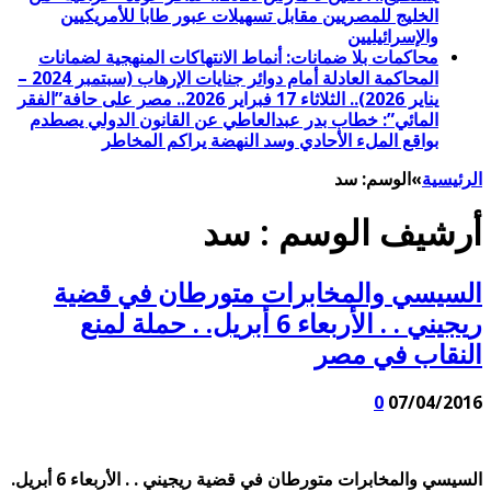
الخليج للمصريين مقابل تسهيلات عبور طابا للأمريكيين
والإسرائيليين
محاكمات بلا ضمانات: أنماط الانتهاكات المنهجية لضمانات
المحاكمة العادلة أمام دوائر جنايات الإرهاب (سبتمبر 2024 –
يناير 2026).. الثلاثاء 17 فبراير 2026.. مصر على حافة”الفقر
المائي”: خطاب بدر عبدالعاطي عن القانون الدولي يصطدم
بواقع الملء الأحادي وسد النهضة يراكم المخاطر
الرئيسية
»
الوسم:
سد
أرشيف الوسم :
سد
السيسي والمخابرات متورطان في قضية
ريجيني . . الأربعاء 6 أبريل. . حملة لمنع
النقاب في مصر
0
07/04/2016
السيسي والمخابرات متورطان في قضية ريجيني . . الأربعاء 6 أبريل.