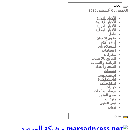
الخميس , 6 أغسطس 2026
الأخبار الدولية
الأخبار الإقليمة
الأخبار العربية
الأخبار المحلية
عاجل
حقوق الانسان
أراء و أقلام
أستطلاع رأي
اعتصامات
متفرقات
التداوي بالاعشاب
الرياضة و الشباب
الصحة و الغذاء
تحقيقات
تراجم و سير
تيارات فكرية
ثقافة و أدب
حوارات
درسات و أبحاث
صدى المنابر
منوعات
نبض الفتوى
ندوات