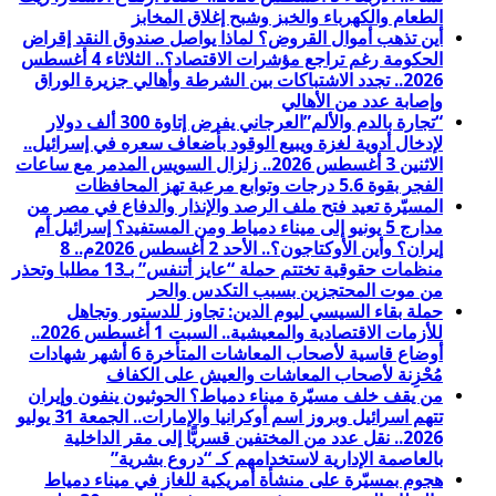
الطعام والكهرباء والخبز وشبح إغلاق المخابز
أين تذهب أموال القروض؟ لماذا يواصل صندوق النقد إقراض
الحكومة رغم تراجع مؤشرات الاقتصاد؟.. الثلاثاء 4 أغسطس
2026.. تجدد الاشتباكات بين الشرطة وأهالي جزيرة الوراق
وإصابة عدد من الأهالي
“تجارة بالدم والألم”العرجاني يفرض إتاوة 300 ألف دولار
لإدخال أدوية لغزة ويبيع الوقود بأضعاف سعره في إسرائيل..
الاثنين 3 أغسطس 2026.. زلزال السويس المدمر مع ساعات
الفجر بقوة 5.6 درجات وتوابع مرعبة تهز المحافظات
المسيّرة تعيد فتح ملف الرصد والإنذار والدفاع في مصر من
مدارج 5 يونيو إلى ميناء دمياط ومن المستفيد؟ إسرائيل أم
إيران؟ وأين الأوكتاجون؟.. الأحد 2 أغسطس 2026م.. 8
منظمات حقوقية تختتم حملة “عايز أتنفس” بـ13 مطلبا وتحذر
من موت المحتجزين بسبب التكدس والحر
حملة بقاء السيسي ليوم الدين: تجاوز للدستور وتجاهل
للأزمات الاقتصادية والمعيشية.. السبت 1 أغسطس 2026..
أوضاع قاسية لأصحاب المعاشات المتأخرة 6 أشهر شهادات
مُحْزِنة لأصحاب المعاشات والعيش على الكفاف
من يقف خلف مسيّرة ميناء دمياط؟ الحوثيون ينفون وإيران
تتهم اسرائيل وبروز اسم أوكرانيا والإمارات.. الجمعة 31 يوليو
2026.. نقل عدد من المختفين قسريًّا إلى مقر الداخلية
بالعاصمة الإدارية لاستخدامهم كـ “دروع بشرية”
هجوم بمسيّرة على منشأة أمريكية للغاز في ميناء دمياط