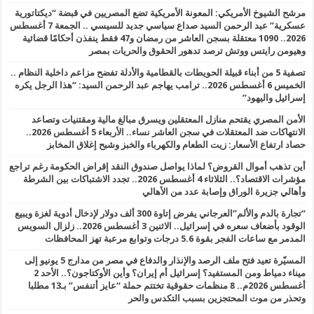
مرشح الشيوخ الأمريكي: المعونة الأمريكية تضع المصريين في قبضة “ديكتاتورية
عسكرية” عبد الرحمن السيد صداع سياسي جديد للسيسي .. الجمعة 7 أغسطس
2026.. 1090 معتقلة بسجن العاشر من رمضان و47 فقط ينفذن أحكامًا قضائية
وهيومن رايتس ووتش ترصد تدهور الحقوق والحريات بمصر
تصفية 5 من أبناء قبيلة الحويطات بالقطامية والأدلة تفضح مزاعم داخلية النظام ..
الخميس 6 أغسطس 2026.. ترامب يهاجم عبد الرحمن السيد: “هذا الرجل يكره
إسرائيل واليهود”
الأمن المصري يقتحم منازل المعتقلين ويسرق مبالغ مالية ومقتنيات وتصاعد
الانتهاكات ضد المعتقلات في سجن العاشر نساء.. الأربعاء 5 أغسطس 2026..
حصاد ارتفاع الأسعار: زيت الطعام والكهرباء والخبز وشبح إغلاق المخابز
أين تذهب أموال القروض؟ لماذا يواصل صندوق النقد إقراض الحكومة رغم تراجع
مؤشرات الاقتصاد؟.. الثلاثاء 4 أغسطس 2026.. تجدد الاشتباكات بين الشرطة
وأهالي جزيرة الوراق وإصابة عدد من الأهالي
“تجارة بالدم والألم”العرجاني يفرض إتاوة 300 ألف دولار لإدخال أدوية لغزة ويبيع
الوقود بأضعاف سعره في إسرائيل.. الاثنين 3 أغسطس 2026.. زلزال السويس
المدمر مع ساعات الفجر بقوة 5.6 درجات وتوابع مرعبة تهز المحافظات
المسيّرة تعيد فتح ملف الرصد والإنذار والدفاع في مصر من مدارج 5 يونيو إلى
ميناء دمياط ومن المستفيد؟ إسرائيل أم إيران؟ وأين الأوكتاجون؟.. الأحد 2
أغسطس 2026م.. 8 منظمات حقوقية تختتم حملة “عايز أتنفس” بـ13 مطلبا
وتحذر من موت المحتجزين بسبب التكدس والحر