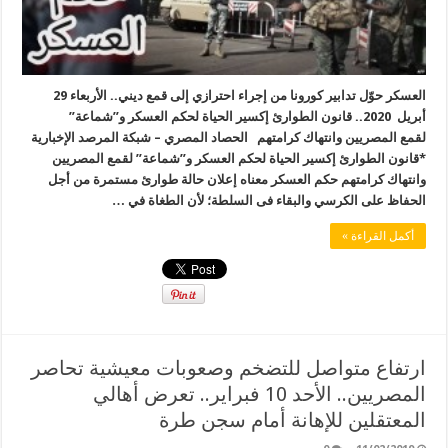
العسكر حوّل تدابير كورونا من إجراء احترازي إلى قمع ديني.. الأربعاء 29
أبريل 2020.. قانون الطوارئ إكسير الحياة لحكم العسكر و”شماعة”
لقمع المصريين وانتهاك كرامتهم الحصاد المصري – شبكة المرصد الإخبارية
*قانون الطوارئ إكسير الحياة لحكم العسكر و”شماعة” لقمع المصريين
وانتهاك كرامتهم حكم العسكر معناه إعلان حالة طوارئ مستمرة من أجل
الحفاظ على الكرسي والبقاء فى السلطة؛ لأن الطغاة في …
أكمل القراءة »
ارتفاع متواصل للتضخم وصعوبات معيشية تحاصر
المصريين.. الأحد 10 فبراير.. تعرض أهالي
المعتقلين للإهانة أمام سجن طرة