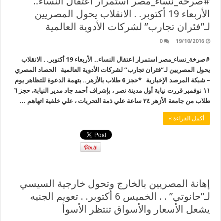
#صرخة_نساء_مصر استمرار اعتقال النساء..
الأربعاء 19 أكتوبر. . الانقلاب يحول المصريين
لـ”فئران تجارب” لشركات الأدوية العالمية
0
19/10/2016
#صرخة_نساء_مصر استمرار اعتقال النساء.. الأربعاء 19 أكتوبر. . الانقلاب
يحول المصريين لـ”فئران تجارب” لشركات الأدوية العالمية الحصاد المصري
– شبكة المرصد الإخبارية *حجز 6 طلاب بالأزهر.. بتهمة الدعوة للتظاهر يوم
١١ نوفمبر قررت نيابة أول مدينة نصر ، بإشراف أحمد جاد مدير النيابة، حجز ٦
طلاب من جامعة الأزهر ٢٤ ساعة علي ذمة التحريات ، علي خلفية اتهاهم …
أكمل القراءة »
إهانة المصريين بالخارج وتحول خارجية السيسي
لـ”حانوتي” . . الخميس 6 أكتوبر. . تعويم الجنيه
يشعل الأسعار والأسواق تنتظر الأسوأ