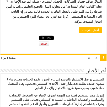
الدولار تفاقم خسائر الشركات الحصاد المصري – شبكة المرصد الإخبارية *
نجاة “النائب العام المساعد” من محاولة اغتيال بالتجمع الخامس واصابة أمين
شرطة و2 من المواطنين بانفجار القاهرة الجديدة قالت مصادر، إن النائب
العام المساعد المستشار زكريا عبدالعزيز نجا، مساء اليوم الخميس، من
انفجار استهدف موكبه …
أكمل القراءة »
1
»
2
صفحة 1 من 2
أخر الأخبار
السيسي يواصل الاستثمار بالتوسع في بناء الأسوار وقمع الحريات ويعتزم بناء 7
سجون جديدة بتكلفة 3.6 مليار جنيه.. الأحد 9 أغسطس 2026م.. وفاة المعتقل
معاذ شعيب بسبب سوء ظروف الاحتجاز والإهمال الطبي
إثيوبيا: مصر تستخدم قضية سد النهضة لصرف الانتباه عن الضغوط الاقتصادية
والسياسية والتحديات الداخلية .. السبت 8 أغسطس 2026.. نظام السيسي
يعترف بفشله في إدارة أخطر ملفات التموين وتأجيل الدعم النقدي المستمر