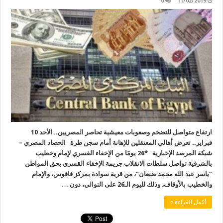
0
11/02/2019
ارتفاع متواصل للتضخم وصعوبات معيشية تحاصر المصريين.. الأحد 10
فبراير.. تعرض أهالي المعتقلين للإهانة أمام سجن طرة الحصاد المصري –
شبكة المرصد الإخبارية *26 يومًا من الإخفاء القسري لإمام وخطيب
بالشرقية تواصل سلطات الانقلاب جريمة الإخفاء القسري بحق المواطن
“ياسر عبد الله محمد ضبعان”، من قرية سوادة بمركز فاقوس، والإمام
والخطيب بالأوقاف، وذلك لليوم الـ26 على التوالي، دون …
أكمل القراءة »