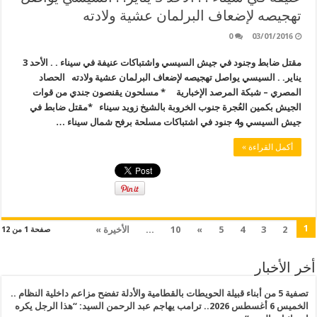
تهجيصه لإضعاف البرلمان عشية ولادته
0
03/01/2016
مقتل ضابط وجنود في جيش السيسي واشتباكات عنيفة في سيناء . . الأحد 3
يناير. . السيسي يواصل تهجيصه لإضعاف البرلمان عشية ولادته الحصاد
المصري – شبكة المرصد الإخبارية * مسلحون يقنصون جندي من قوات
الجيش بكمين العُجرة جنوب الخروبة بالشيخ زويد سيناء *مقتل ضابط في
جيش السيسي و4 جنود في اشتباكات مسلحة برفح شمال سيناء …
أكمل القراءة »
1
2
3
4
5
»
10
...
الأخيرة »
صفحة 1 من 12
أخر الأخبار
تصفية 5 من أبناء قبيلة الحويطات بالقطامية والأدلة تفضح مزاعم داخلية النظام ..
الخميس 6 أغسطس 2026.. ترامب يهاجم عبد الرحمن السيد: “هذا الرجل يكره