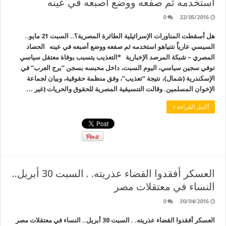
استخدمه ثم صفعه ووضع أصبعه في عينه
0
22/05/2016
هل أسقطت المناورات الإسرائيلية الطائرة المصرية؟.. السبت 21 مايو..
السيسي عارياً نتنياهو استخدمه ثم صفعه ووضع أصبعه في عينه الحصاد
المصري – شبكة المرصد الإخبارية *التعذيب يتسبب بوفاة معتقل سياسي
توفي سجين سياسي، اليوم السبت، داخل محبسه بسجن “برج العرب” في
الإسكندرية (شمال)، نتيجة “تعذيب”، وفق منظمة حقوقية، وبيان لجماعة
الإخوان المسلمين. وقالت التنسيقية المصرية للحقوق والحريات (غير …
أكمل القراءة »
العسكر أفقدوا القضاء عذريته. . السبت 30 أبريل..
النساء في معتقلات مصر
0
30/04/2016
العسكر أفقدوا القضاء عذريته. . السبت 30 أبريل.. النساء في معتقلات مصر