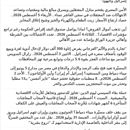
إسرائيل واليهود”
الأمن المصري يقتحم منازل المعتقلين ويسرق مبالغ مالية ومقتنيات وتصاعد
الانتهاكات ضد المعتقلات في سجن العاشر نساء.. الأربعاء 5 أغسطس 2026..
حصاد ارتفاع الأسعار: زيت الطعام والكهرباء والخبز وشبح إغلاق المخابز
أين تذهب أموال القروض؟ لماذا يواصل صندوق النقد إقراض الحكومة رغم تراجع
مؤشرات الاقتصاد؟.. الثلاثاء 4 أغسطس 2026.. تجدد الاشتباكات بين الشرطة
وأهالي جزيرة الوراق وإصابة عدد من الأهالي
“تجارة بالدم والألم”العرجاني يفرض إتاوة 300 ألف دولار لإدخال أدوية لغزة ويبيع
الوقود بأضعاف سعره في إسرائيل.. الاثنين 3 أغسطس 2026.. زلزال السويس
المدمر مع ساعات الفجر بقوة 5.6 درجات وتوابع مرعبة تهز المحافظات
المسيّرة تعيد فتح ملف الرصد والإنذار والدفاع في مصر من مدارج 5 يونيو إلى
ميناء دمياط ومن المستفيد؟ إسرائيل أم إيران؟ وأين الأوكتاجون؟.. الأحد 2
أغسطس 2026م.. 8 منظمات حقوقية تختتم حملة “عايز أتنفس” بـ13 مطلبا
وتحذر من موت المحتجزين بسبب التكدس والحر
حملة بقاء السيسي ليوم الدين: تجاوز للدستور وتجاهل للأزمات الاقتصادية
والمعيشية.. السبت 1 أغسطس 2026.. أوضاع قاسية لأصحاب المعاشات
المتأخرة 6 أشهر شهادات مُحْزِنة لأصحاب المعاشات والعيش على الكفاف
من يقف خلف مسيّرة ميناء دمياط؟ الحوثيون ينفون وإيران تتهم اسرائيل وبروز
اسم أوكرانيا والإمارات.. الجمعة 31 يوليو 2026.. نقل عدد من المختفين قسريًّا
إلى مقر الداخلية بالعاصمة الإدارية لاستخدامهم كـ “دروع بشرية”