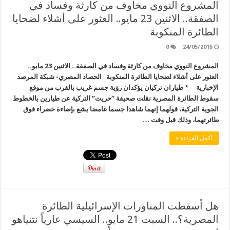
المشروع النووي مخاوف من كارثة وفساد في
الصفقة.. الاثنين 23 مايو.. العثور على أشلاء لضحايا
الطائرة المنكوبة
0
24/05/2016
المشروع النووي مخاوف من كارثة وفساد في الصفقة.. الاثنين 23 مايو..
العثور على أشلاء لضحايا الطائرة المنكوبة الحصاد المصري- شبكة المرصد
الإخبارية * طياران تركيان يؤكدان رؤية جسم غريب بالقرب من موقع
سقوط الطائرة المصرية نقلت صحيفة “حريت” التركية عن طيارين بالخطوط
الجوية التركية، قولهما إنهما شاهدا جسما غامضا يشع بإضاءة خضراء فوق
طائرتهما، وذلك قبل وقت …
أكمل القراءة »
هل أسقطت المناورات الإسرائيلية الطائرة
المصرية؟.. السبت 21 مايو.. السيسي عارياً نتنياهو