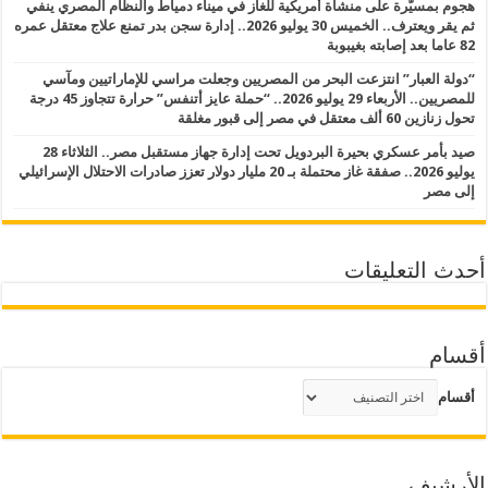
هجوم بمسيّرة على منشأة أمريكية للغاز في ميناء دمياط والنظام المصري ينفي
ثم يقر ويعترف.. الخميس 30 يوليو 2026.. إدارة سجن بدر تمنع علاج معتقل عمره
82 عاما بعد إصابته بغيبوبة
“دولة العبار” انتزعت البحر من المصريين وجعلت مراسي للإماراتيين ومآسي
للمصريين.. الأربعاء 29 يوليو 2026.. “حملة عايز أتنفس” حرارة تتجاوز 45 درجة
تحول زنازين 60 ألف معتقل في مصر إلى قبور مغلقة
صيد بأمر عسكري بحيرة البردويل تحت إدارة جهاز مستقبل مصر.. الثلاثاء 28
يوليو 2026.. صفقة غاز محتملة بـ 20 مليار دولار تعزز صادرات الاحتلال الإسرائيلي
إلى مصر
أحدث التعليقات
أقسام
أقسام
الأرشيف