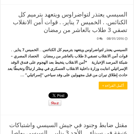
السيسي يعتذر لتواضراوس ويتعهد بترميم كل
الكنائس. . الخميس 7 يناير. . قوات أمن الانقلاب
تصفي 3 طلاب بالعاشر من رمضان
0
08/01/2016
السيسي يعتذر لتواضراوس ويتعهد بترميم كل الكنائس. . الخميس 7 يناير. .
قوات أمن الانقلاب تصفي 3 طلاب بالعاشر من رمضان الحصاد المصري –
شبكة المرصد الإخبارية *أمن الانقلاب يتخبط بعد الهجوم على فندق الوفد
الإسرائيلي انتابت وزارة داخلية الانقلاب العسكري في مِصْر ارتباكًا وتخبطًا بعد
حادث إطلاق نيران من قبل مجهولين على وفد سياحي “إسرائيلي” …
أكمل القراءة »
مقتل ضابط وجنود في جيش السيسي واشتباكات
عنيفة في سيناء . . الأحد 3 يناير. . السيسي يواصل