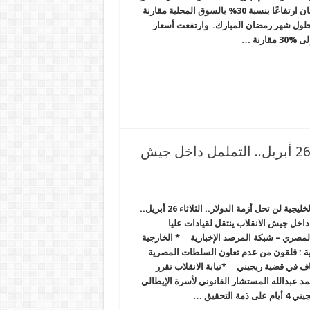
“سلع رمضان” تشهد سلع شهر رمضان ارتفاعًا بنسبة 30% بالسوق المحلية مقارنة
حلول شهر رمضان المبارك. وارتفعت أسعار
الودائع الخليجية لن تحل أزمة الدولار.. الثلاثاء 26 أبريل.. التململ داخل جيش
الودائع الخليجية لن تحل أزمة الدولار.. الثلاثاء 26 أبريل..
داخل جيش الانقلاب ينتقل لقيادات عليا
لمصري – شبكة المرصد الإخبارية * الخارجية
ية : قلقون من عدم تعاون السلطات المصرية
 في قضية ريجيني *نيابة الانقلاب تقرر
 عبدالله المستشار القانوني لأسرة الإيطالي
 ذمة التحقيق …