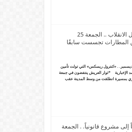
مِصْر الأخيرة عربيًّا وعالميًّا “ديمقراطيًّا” في ظل الانقلاب .. الجمعة 25
ن المطارات تجسست سابقًا
ْر الأخيرة عربيًّا وعالميًّا “ديمقراطيًّا” في ظل الانقلاب .. الجمعة 25 ديسمبر. . «كنترول ريسكس» التي تولت تأمين
 الإخبارية *ثوار العريش ينتفضون في جمعة
ثوري بمسيرة انطلقت من وسط المدينة عقب
إلى مشروع قانونياً. . الجمعة