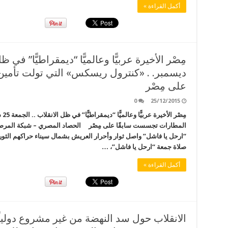
أكمل القراءة »
ديسمبر. . «كنترول ريسكس» التي تولت تأمي
على مِصْر
0
25/12/2015
مِص
المطارات تجسست سابقًا على مِصْر الحصاد المصري – شبكة المرصد
“ارحل يا فاشل” واصل ثوار وأحرار العريش بشمال سيناء حراكهم ال
صلاة جمعة “ارحل يا فاشل”، …
أكمل القراءة »
الانقلاب حول سد النهضة من غير مشروع دولياً 