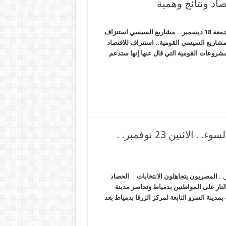
الانقلاب حول سد النهضة من غير مشروع دولياً إلى مشروع قانونياً. . الجمعة 18 ديسمبر. . مشاريع السيسي استنزاف
شاريع السيسي القومية.. استنزاف للاقتصاد
مشروعات القومية التي قال عنها إنها ستدعم
الأزمة المصرية السودانية تتجه نحو مزيد من السوء. . الاثنين 23 نوفمبر. .
السودانية تتجه نحو مزيد من السوء. . الاثنين 23 نوفمبر. . المصريون يتجاهلون الانتخابات الحصاد
ار على المواطنين بدمياط وتحاصر مدينة
مدينة السرو التابعة لمركز الزرقا بدمياط بعد