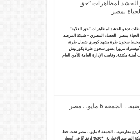
و للحشد لمظاهرات “حق
ظات تدعو للحشد لمظاهرات “حق الغلابة“..
ل يضرب الحياة بمصر الحصاد المصري – شبكة المرصد
 بمحيط سجون طرة يشهد كوبري شمال طرة،
لأتوستراد مرورا بسور سجون طرة بكورنيش
أمنية مكثفة. وقامت الإدارة العامة للأمن العام
البلطجية والمرتزقة سلاح السيسي لردع معارضيه. . الجمعة 6 مايو. . مصر
البلطجية والمرتزقة سلاح السيسي لردع معارضيه. . الجمعة 6 مايو. . مصر تحت خط
الفقر المائي الحصاد المصري – شبكة المرصد الإخبارية *30% ارتفاعًا في أسعار