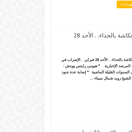
قراءة »
هلاك العيسوي قاتل حرائر المنصورة وضرب عكاشة بالحذاء. . الأحد 28
هلاك العيسوي قاتل حرائر المنصورة وضرب عكاشة بالحذاء. . الأحد 28 فبراير. . الإضراب في
المرصد الإخبارية * هيومن رايتس ووتش :
جاوز الـ3 آلاف قتيل خلال السنوات القليلة الماضية * إصابة عدة جنود
 الشيخ زويد شمال سيناء …