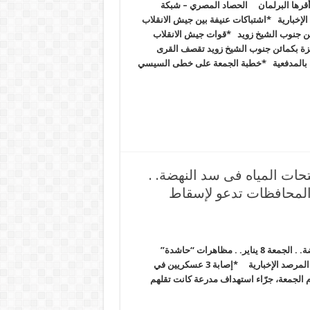
أقرها البرلمان الحصاد المصري – شبكة
الإخبارية *اشتباكات عنيفة بين جيش الانقلاب
 جنوب الشيخ زويد *قوات جيش الانقلاب
زة بكمائن جنوب الشيخ زويد تقصف القرى
ة بالمدفعية *خطبة الجمعة على خطى السيسي
حات المياه فى سد النهضة. .
تلف المحافظات تدعو لإسقاط
أثيوبيا ترفض رسمياً مقترح مصر بزيادة عدد فتحات المياه فى سد النهضة. . الجمعة 8 يناير. . مظاهرات “حاشدة”
بمختلف المحافظات تدعو لإسقاط الانقلاب الحصاد المصري – شبكة المرصد الإخبارية *إصابة 3 عسكريين في
الجمعة، جرّاء استهداف مدرعة كانت تقلهم