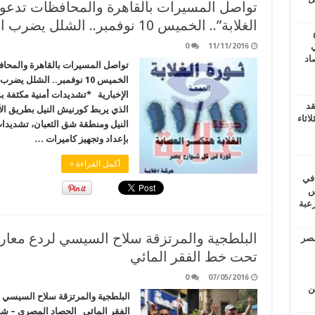
تواصل المسيرات بالقاهرة والمحافظات تدع
الغلابة”.. الخميس 10 نوفمبر.. الشلل يضرب الحياة بمصر
ي
0
11/11/2016
أغسطس 2026.. حصاد
تواصل المسيرات بالقاهرة والمحاف
الخميس 10 نوفمبر.. الشل
الإخبارية *تشديدات أمنية مكثفة
قد
الذي يربط كورنيش النيل بطريق ا
اثاء
النيل ومنطقة شق الثعبان، تشديدات 
بإعداد وتجهيز كاميرات …
أكمل القراءة »
 في
لسويس
وابع مرعبة
مصر
تحت خط الفقر المائي
0
07/05/2016
ين