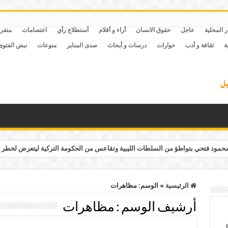
ر المحلية
عاجل
حقوق الانسان
أراء و أقلام
أستطلاع رأي
اعتصامات
متفر
ة
ثقافة و أدب
حوارات
درسات و أبحاث
صدى المنابر
منوعات
نبض الفتوى
مود فتحي بتواطؤ من السلطات الليبية وتقاعس من الحكومة التركية ليتعرض لخطر 
الرئيسية
»
الوسم:
مظاهرات
أرشيف الوسم :
مظاهرات
ل