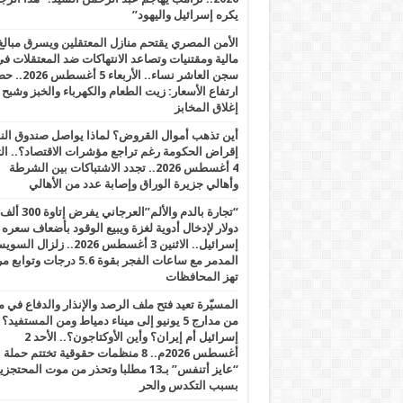
يكره إسرائيل واليهود”
الأمن المصري يقتحم منازل المعتقلين ويسرق مبالغ
مالية ومقتنيات وتصاعد الانتهاكات ضد المعتقلات ف
سجن العاشر نساء.. الأربعاء 5 
ارتفاع الأسعار: زيت الطعام والكهرباء والخبز وشبح
إغلاق المخابز
أين تذهب أموال القروض؟ لماذا يواصل صندوق الن
إقراض الحكومة رغم تراجع مؤشرات الاقتصاد؟.. الثل
4 أغسطس 2026.. تجدد الاشتباكات بين الشرطة
وأهالي جزيرة الوراق وإصابة عدد من الأهالي
“تجارة بالدم والألم”العرجاني يفرض إتاوة 300 ألف
دولار لإدخال أدوية لغزة ويبيع الوقود بأضعاف سعره
إسرائيل.. الاثنين 3 أغسطس 2026.. زلزال ا
المدمر مع ساعات الفجر بقوة 5.6 درجات وت
تهز المحافظات
المسيّرة تعيد فتح ملف الرصد والإنذار والدفاع في 
من مدارج 5 يونيو إلى ميناء دمياط ومن المستفيد؟
إسرائيل أم إيران؟ وأين الأوكتاجون؟.. الأحد 2
أغسطس 2026م.. 8 منظمات حقوقية تختتم حملة
“عايز أتنفس” بـ13 مطلبا وتحذر من موت المحتجز
بسبب التكدس والحر