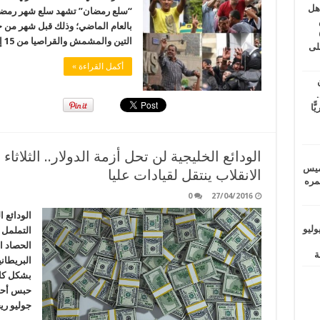
اهل
طس
بالعام الماضي؛ وذلك قبل شهر من 
عاشات المتأخرة 6
التين والمشمش والقراصيا من 15 إلى %30 مقارنة …
لى
أكمل القراءة »
.
يًّا
خميس
الانقلاب ينتقل لقيادات عليا
 عمره
0
27/04/2016
ماراتيين ومآسي للمصريين.. الأربعاء 29 يوليو
التململ 
الحصاد ا
البريطان
بشكل كاف
حبس أحمد
جوليو ريجيني 4 أيام على