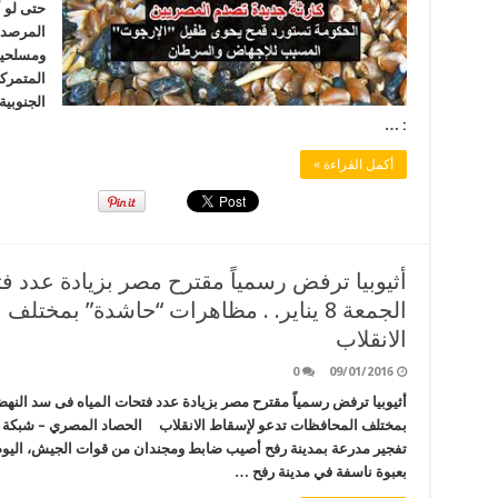
حتى لو 
المرصد 
ومسلحين
المتمرك
الجنوبي
: …
أكمل القراءة »
أثيوبيا ترفض رسمياً مقترح مصر بزيادة عدد فت
الجمعة 8 يناير. . مظاهرات “حاشدة” بمخ
الانقلاب
0
09/01/2016
تفجير مدرعة بمدينة رفح أصيب ضابط ومجندان من قوات الجيش، اليوم 
بعبوة ناسفة في مدينة رفح …