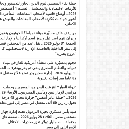
حملة بقاء السيسي ليوم الدين: تجاوز للدستور وتج
للأزمات الاقتصادية والمعيشية.. السبت 1 أغس
2026.. أوضاع قاسية لأصحاب الم
أشهر شهادات مُحْزِنة لأصحاب المعاشات والعيش ع
الكفاف
من يقف خلف مسيّرة ميناء دمياط؟ الحوثيون ينفون
وإيران تتهم اسرائيل وبروز اسم أوكرانيا والإمارات.
الجمعة 31 يوليو 2026.. نقل عدد من المختفين قسر
إلى مقر الداخلية بالعاصمة الإدارية لاستخدامهم كـ
“دروع بشرية”
هجوم بمسيّرة على منشأة أمريكية للغاز في ميناء
دمياط والنظام المصري ينفي ثم يقر ويعترف.. ال
30 يوليو 2026.. إدارة سجن بدر تمنع علاج معتقل
82 عاما بعد إصابته بغيبوبة
“دولة العبار” انتزعت البحر من المصريين وجعلت
مراسي للإ
2026.. “حملة عايز أتنفس” حرارة تتجاوز 45 درجة
تحول زنازين 60 ألف معتقل في مصر إلى قبور مغلقة
صيد بأمر عسكري بحيرة البردويل تحت إدارة جهاز
مستقبل مصر.. الثلاثاء 28 يوليو 2026.. صفقة غاز
محتملة بـ 20 مليار دولار تعزز صادرات الاحتلال
الإسرائيلي إلى مصر