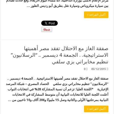
مركز الإعلام الأمنى بوزارة الداخلية، أنه مساء اليوم الأربعاء، وقع حادث تصادم
بين سيارة ميكروباص وسيارة نقل بطريق أبو رديس الطور …
أكمل القراءة »
صفقة الغاز مع الاحتلال تفقد مصر أهميتها
الاستراتيجية. . الجمعة 4 ديسمبر .. “الرسلانيون”
تنظيم مخابراتي بزي سلفي
0
05/12/2015
صفقة الغاز مع الاحتلال تفقد مصر أهميتها الاستراتيجية. . الجمعة 4 ديسمبر ..
“الرسلانيون” تنظيم مخابراتي بزي سلفي الحصاد المصري – شبكة المرصد
الإخبارية *اللجنة العليا: تزعم أن نسبة المشاركة 28% في انتخابات النواب
أعلنت اللجنة العليا للانتخابات النيابية أن متوسط المشاركة في الانتخابات
النيابية بمرحلتيها الأولى والثانية وصل 15 مليونًا و206 آلاف و10 ناخبين من …
أكمل القراءة »