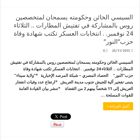
السيسي الخائن وحكومته يسمحان لمتخصصين
روس بالمشاركة في تفتيش المطارات .. الثلاثاء
24 نوفمبر. . انتخابات العسكر تكتب شهادة وفاة
حزب”النور”
0
25/11/2015
السيسي الخائن وحكومته يسمحان لمتخصصين روس بالمشاركة في تفتيش
المطارات .. الثلاثاء 24 نوفمبر. . انتخابات العسكر تكتب شهادة وفاة
حزب”النور“ الحصاد المصري – شبكة المرصد الإخبارية *“ولاية سيناء”
يتبنى تفجير آلية للجيش جنوب مدينة العريش *ارتفاع عدد وفيات انفجار
العريش إلى 11 شخصاً بينهم 2 من القضاة *ننشر بيان القيادة العامة
للقوات المسلحة …
أكمل القراءة »