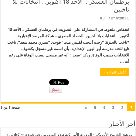
برطمان العسكر .. الأحد 18 أكتوبر. . انتخابات بلا
ناخبين
0
18/10/2015
انخفاض ملحوظ في المشاركة على التصويت في برطمان العسكر .. الأحد 18
أكتوبر. . انتخابات بلا ناخبين الحصاد المصري – شبكة المرصد الإخبارية
*ناخب بالجيزة: “رحت أنتخب لقيتني ميت” فوجئ “يسري محمد سعد”، ناخب
تابع للجنة مدرسة أبو الهول الإعدادية، بأن اسمه غير مسجل بكشوف
الانتخابات بسبب الوفاة. وذكر “سعد”: أنه غير مسجل بسبب الوفاة على رغم
أنه …
أكمل القراءة »
1
»
5
4
3
2
صفحة 1 من 5
أخر الأخبار
مرشح الشيوخ الأمريكي: المعونة الأمريكية تضع المصريين في قبضة “ديكتاتورية