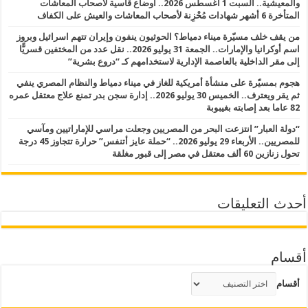
والمعيشية.. السبت 1 أغسطس 2026.. أوضاع قاسية لأصحاب المعاشات
المتأخرة 6 أشهر شهادات مُحْزِنة لأصحاب المعاشات والعيش على الكفاف
من يقف خلف مسيّرة ميناء دمياط؟ الحوثيون ينفون وإيران تتهم اسرائيل وبروز
اسم أوكرانيا والإمارات.. الجمعة 31 يوليو 2026.. نقل عدد من المختفين قسريًّا
إلى مقر الداخلية بالعاصمة الإدارية لاستخدامهم كـ “دروع بشرية”
هجوم بمسيّرة على منشأة أمريكية للغاز في ميناء دمياط والنظام المصري ينفي
ثم يقر ويعترف.. الخميس 30 يوليو 2026.. إدارة سجن بدر تمنع علاج معتقل عمره
82 عاما بعد إصابته بغيبوبة
“دولة العبار” انتزعت البحر من المصريين وجعلت مراسي للإماراتيين ومآسي
للمصريين.. الأربعاء 29 يوليو 2026.. “حملة عايز أتنفس” حرارة تتجاوز 45 درجة
تحول زنازين 60 ألف معتقل في مصر إلى قبور مغلقة
أحدث التعليقات
أقسام
أقسام