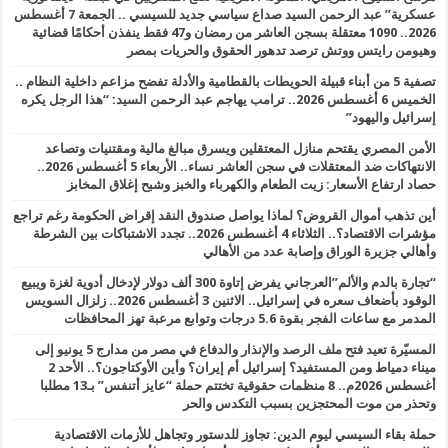
عسكرية” عبد الرحمن السيد صداع سياسي جديد للسيسي .. الجمعة 7 أغسطس
2026.. 1090 معتقلة بسجن العاشر من رمضان و47 فقط ينفذن أحكامًا قضائية
وهيومن رايتس ووتش ترصد تدهور الحقوق والحريات بمصر
تصفية 5 من أبناء قبيلة الحويطات بالقطامية والأدلة تفضح مزاعم داخلية النظام ..
الخميس 6 أغسطس 2026.. ترامب يهاجم عبد الرحمن السيد: “هذا الرجل يكره
إسرائيل واليهود”
الأمن المصري يقتحم منازل المعتقلين ويسرق مبالغ مالية ومقتنيات وتصاعد
الانتهاكات ضد المعتقلات في سجن العاشر نساء.. الأربعاء 5 أغسطس 2026..
حصاد ارتفاع الأسعار: زيت الطعام والكهرباء والخبز وشبح إغلاق المخابز
أين تذهب أموال القروض؟ لماذا يواصل صندوق النقد إقراض الحكومة رغم تراجع
مؤشرات الاقتصاد؟.. الثلاثاء 4 أغسطس 2026.. تجدد الاشتباكات بين الشرطة
وأهالي جزيرة الوراق وإصابة عدد من الأهالي
“تجارة بالدم والألم”العرجاني يفرض إتاوة 300 ألف دولار لإدخال أدوية لغزة ويبيع
الوقود بأضعاف سعره في إسرائيل.. الاثنين 3 أغسطس 2026.. زلزال السويس
المدمر مع ساعات الفجر بقوة 5.6 درجات وتوابع مرعبة تهز المحافظات
المسيّرة تعيد فتح ملف الرصد والإنذار والدفاع في مصر من مدارج 5 يونيو إلى
ميناء دمياط ومن المستفيد؟ إسرائيل أم إيران؟ وأين الأوكتاجون؟.. الأحد 2
أغسطس 2026م.. 8 منظمات حقوقية تختتم حملة “عايز أتنفس” بـ13 مطلبا
وتحذر من موت المحتجزين بسبب التكدس والحر
حملة بقاء السيسي ليوم الدين: تجاوز للدستور وتجاهل للأزمات الاقتصادية