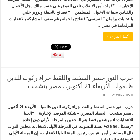
الإخبارية *قوات أمن الانقلاب تلقي القبض على حسن مالك رجل الأعمال
والقيادي بجماعة الإخوان المسلمين * فضائح بالجملة وتزوير علني
بانتخابات برلمان “السيسي” فضائح بالجملة رغم ضعف المشاركة بالانتخابات
البرلمانية في مصر، …
أكمل القراءة »
حزب النور خسر السقط واللقط جزاء ركونه للذين
ظلموا. . الأربعاء 21 أكتوبر. . مصر بتشحت
0
21/10/2015
حزب النور خسر السقط واللقط جزاء ركونه للذين ظلموا. . الأربعاء 21 أكتوبر.
. مصر بتشحت الحصاد المصري – شبكة المرصد الإخبارية *العليا
للانتخابات: 4 مرشحين فقط هم الناجحين بالمرحلة الأولى دون إعادة
*رسميًا.. 26.56% نسبة التصويت في المرحلة الأولى لانتخابات مجلس النواب
قال المستشار أيمن عباس، رئيس اللجنة العليا للانتخابات، إن المرحلة الأولى
للانتخابات البرلمانية …